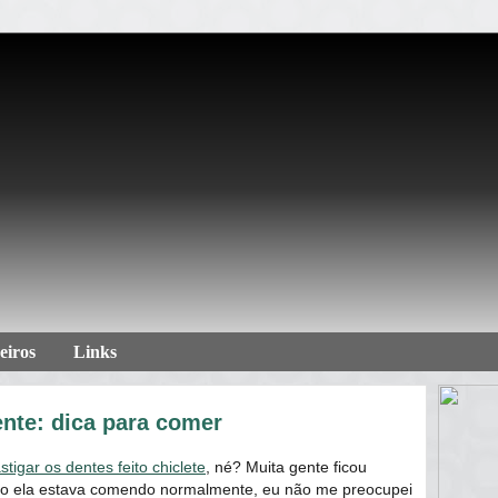
eiros
Links
nte: dica para comer
tigar os dentes feito chiclete
, né? Muita gente ficou
o ela estava comendo normalmente, eu não me preocupei