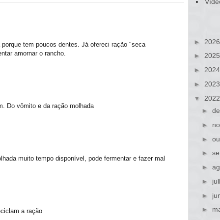
Víde
►
202
porque tem poucos dentes. Já ofereci ração "seca
entar amornar o rancho.
►
202
►
202
►
202
▼
202
. Do vômito e da ração molhada
►
de
►
no
►
ou
►
se
hada muito tempo disponível, pode fermentar e fazer mal
►
ag
►
ju
►
ju
►
ma
ciclam a ração