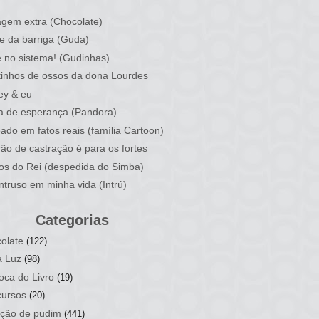
)
gem extra (Chocolate)
e da barriga (Guda)
 no sistema! (Gudinhas)
inhos de ossos da dona Lourdes
ey & eu
a de esperança (Pandora)
ado em fatos reais (família Cartoon)
rão de castração é para os fortes
ios do Rei (despedida do Simba)
ntruso em minha vida (Intrú)
Categorias
olate
(122)
a Luz
(98)
oca do Livro
(19)
ursos
(20)
ção de pudim
(441)