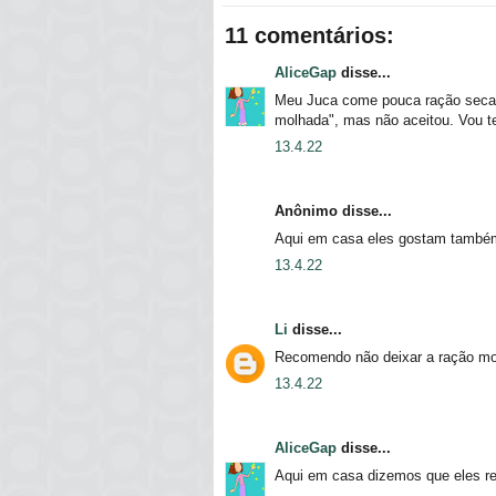
11 comentários:
AliceGap
disse...
Meu Juca come pouca ração seca 
molhada", mas não aceitou. Vou t
13.4.22
Anônimo disse...
Aqui em casa eles gostam também
13.4.22
Li
disse...
Recomendo não deixar a ração mol
13.4.22
AliceGap
disse...
Aqui em casa dizemos que eles re