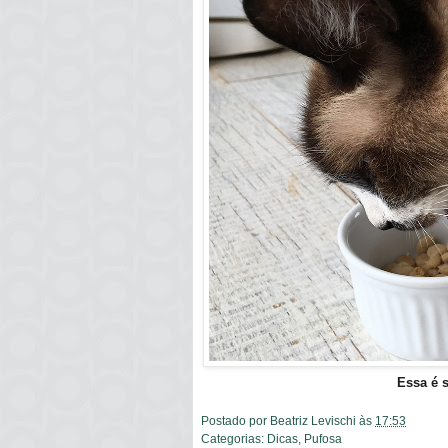
Essa é s
Postado por
Beatriz Levischi
às
17:53
Categorias:
Dicas
,
Pufosa