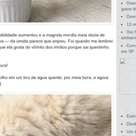
Doen
gatos d
Doen
13 m
Xixi
sibilidade aumentou e a magrela mordia meia dúzia de
ambient
va — da úmida parece que enjoou. Foi quando me lembrei
Como
 que ela gosta do vômito dos irmãos porque sai quentinho.
em SP
ura!
olho em um tico de água quente, por meia hora, e agora
)
Exér
Divid
Um é