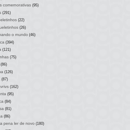
s comemorativas
(95)
s
(291)
eletinhos
(22)
ueletinhos
(26)
hando o mundo
(46)
ca
(394)
a
(121)
nhas
(75)
(86)
ba
(126)
a
(87)
vrivs
(162)
nta
(95)
ca
(84)
sa
(81)
ba
(86)
 a pena ler de novo
(180)