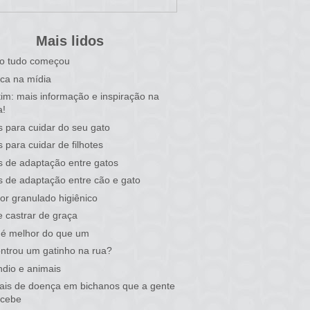
Mais lidos
o tudo começou
ca na mídia
tim: mais informação e inspiração na
a!
s para cuidar do seu gato
s para cuidar de filhotes
s de adaptação entre gatos
s de adaptação entre cão e gato
or granulado higiênico
 castrar de graça
 é melhor do que um
ntrou um gatinho na rua?
ndio e animais
nais de doença em bichanos que a gente
rcebe