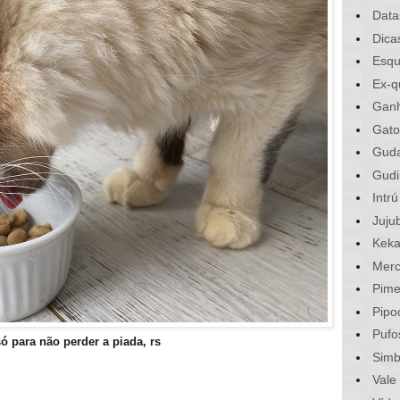
Data
Dica
Esqu
Ex-q
Gan
Gato
Gud
Gudi
Intrú
Juju
Kek
Merc
Pime
Pipo
Pufo
ó para não perder a piada, rs
Sim
Vale