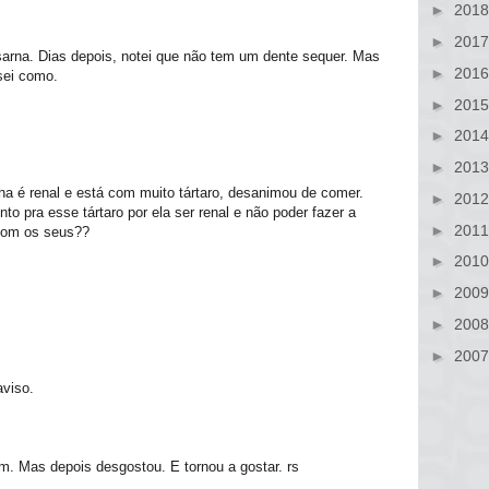
►
201
►
201
sarna. Dias depois, notei que não tem um dente sequer. Mas
►
201
sei como.
►
201
►
201
►
201
nha é renal e está com muito tártaro, desanimou de comer.
►
201
to pra esse tártaro por ela ser renal e não poder fazer a
►
201
 com os seus??
►
201
►
200
►
200
►
200
aviso.
im. Mas depois desgostou. E tornou a gostar. rs