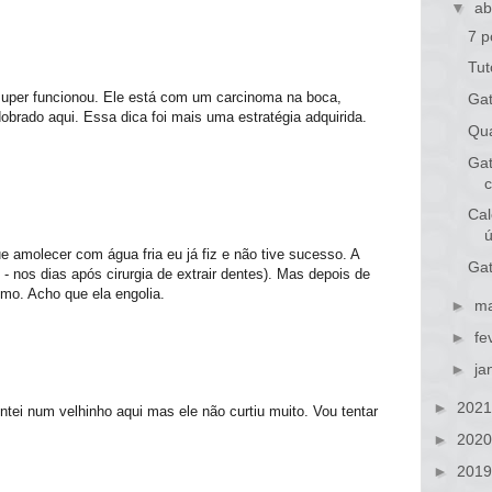
▼
ab
7 p
Tut
uper funcionou. Ele está com um carcinoma na boca,
Ga
obrado aqui. Essa dica foi mais uma estratégia adquirida.
Qua
Gat
Cal
e amolecer com água fria eu já fiz e não tive sucesso. A
Gat
- nos dias após cirurgia de extrair dentes). Mas depois de
mo. Acho que ela engolia.
►
ma
►
fe
►
ja
►
202
ntei num velhinho aqui mas ele não curtiu muito. Vou tentar
►
202
►
201