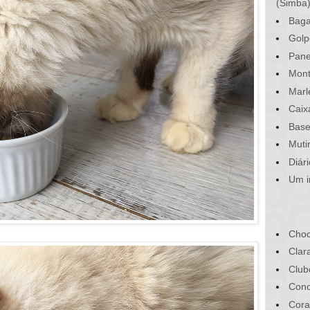
(Simba
Baga
Golp
Pane
Mont
Marl
Caix
Base
Muti
Diár
Um i
Choc
Clar
Club
Conc
Cora