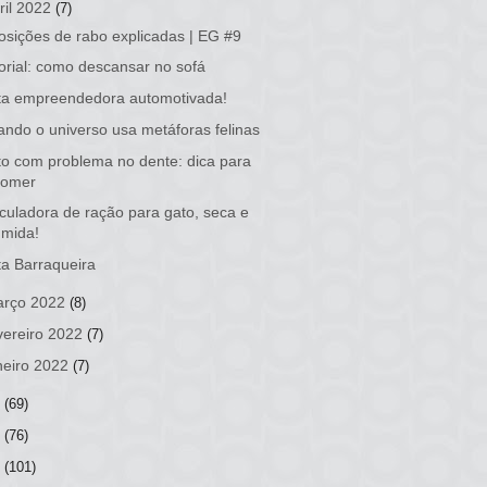
ril 2022
(7)
osições de rabo explicadas | EG #9
orial: como descansar no sofá
ta empreendedora automotivada!
ndo o universo usa metáforas felinas
o com problema no dente: dica para
comer
culadora de ração para gato, seca e
úmida!
a Barraqueira
rço 2022
(8)
vereiro 2022
(7)
neiro 2022
(7)
1
(69)
0
(76)
9
(101)