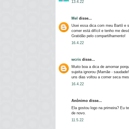
13.4.22
Mel
disse...
Usei essa dica com meu Bartô e s
comer está difícil e tenho me desd
Gratidão pelo compartilhamento!
16.4.22
wcris
disse...
Muito boa a dica de amornar porqu
sujeita ignorou (Mamãe - saudade! 
uns dias voltou a comer seca mes
16.4.22
Anônimo disse...
Ela gostou logo na primeira? Eu te
de novo.
11.5.22