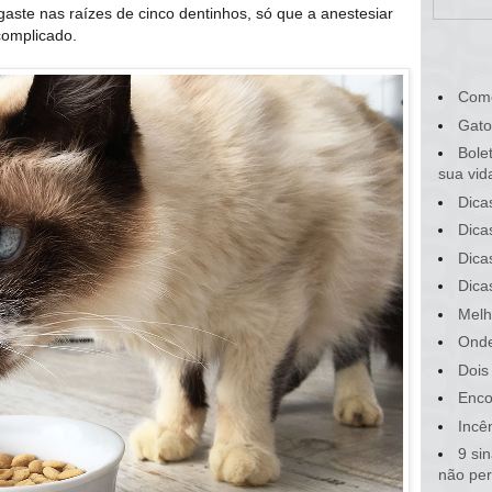
aste nas raízes de cinco dentinhos, só que a anestesiar
complicado.
Com
Gato
Bole
sua vid
Dica
Dica
Dica
Dica
Melh
Onde
Dois
Enco
Incê
9 si
não pe