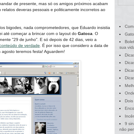
 mandar de presente, mas só os amigos próximos acabam
 relatos deveras pessoais e politicamente incorretos ao
Com
 dos bigodes, nada comprometedores, que Eduardo insistia
ei até começar a brincar com o layout do
Gatoca
. O
Gato
nte "29 de junho". E só depois de 42 dias, veio a
Bole
conteúdo de verdade
. É por isso que considero a data de
sua vid
 agosto teremos festa! Aguardem!
Dica
Dica
Dica
Dica
Melh
Onde
Dois
Enco
Incê
9 si
não pe