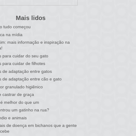
Mais lidos
o tudo começou
ca na mídia
tim: mais informação e inspiração na
a!
s para cuidar do seu gato
s para cuidar de filhotes
s de adaptação entre gatos
s de adaptação entre cão e gato
or granulado higiênico
 castrar de graça
 é melhor do que um
ntrou um gatinho na rua?
ndio e animais
nais de doença em bichanos que a gente
rcebe