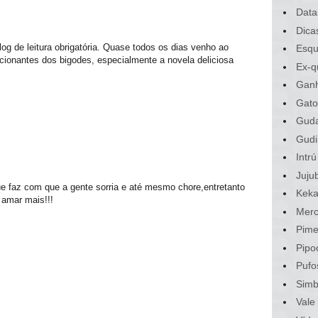
Data
Dica
g de leitura obrigatória. Quase todos os dias venho ao
Esqu
cionantes dos bigodes, especialmente a novela deliciosa
Ex-q
Gan
Gato
Gud
Gudi
Intrú
Juju
e faz com que a gente sorria e até mesmo chore,entretanto
Kek
 amar mais!!!
Merc
Pime
Pipo
Pufo
Sim
Vale