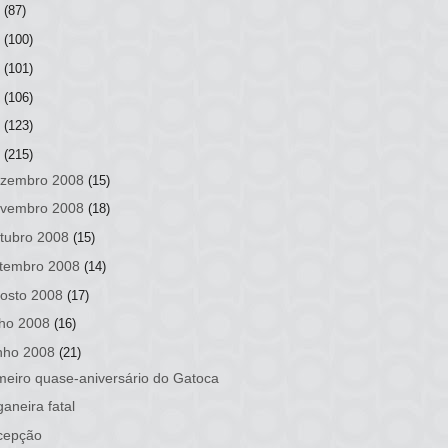
3
(87)
2
(100)
1
(101)
0
(106)
9
(123)
8
(215)
zembro 2008
(15)
vembro 2008
(18)
tubro 2008
(15)
tembro 2008
(14)
osto 2008
(17)
lho 2008
(16)
nho 2008
(21)
meiro quase-aniversário do Gatoca
aneira fatal
cepção