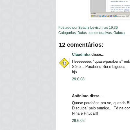
Postado por
Beatriz Levischi
às
19:36
Categorias:
Datas comemorativas
,
Gatoca
12 comentários:
Claudinha
disse...
Heeeeeeee, "quase-parabéns" então!
Sério... Parabéns Bia e bigodes!
bjs
29.6.08
Anônimo disse...
Quase parabéns pra vc, querida Bi
Disculpaí pelo sumiço... Tô na cor
Nina e Pituca!!!
29.6.08