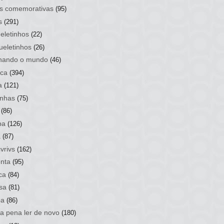
s comemorativas
(95)
s
(291)
eletinhos
(22)
ueletinhos
(26)
hando o mundo
(46)
ca
(394)
a
(121)
nhas
(75)
(86)
ba
(126)
a
(87)
vrivs
(162)
nta
(95)
ca
(84)
sa
(81)
ba
(86)
 a pena ler de novo
(180)