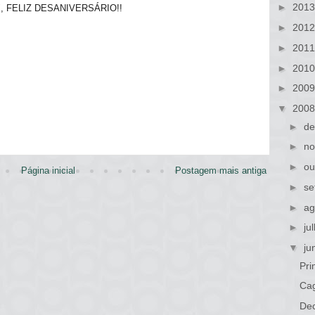
►
201
ce", FELIZ DESANIVERSÁRIO!!
►
201
►
201
►
201
►
200
▼
200
►
de
►
no
►
ou
Página inicial
Postagem mais antiga
►
se
►
ag
►
ju
▼
ju
Pri
Cag
De