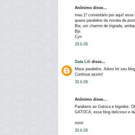
Anônimo disse...
meu 1º comentário por aqui! esse b
quase parabéns da novata de post
Bia, um charme de trigrada, amba
Bjs
Cyn
29.6.08
Gata Lili
disse...
Meus parabéns. Adoro ler seu blog
Continue assim!
30.6.08
Anônimo disse...
Parabens ao Gatoca e bigodes. Ob
GATOCA, esse blog delicioso e de l
mimi
30.6.08