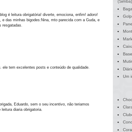
(Simba
Baga
log é leitura obrigatória! diverte, emociona, enfim! adoro!
Golp
, e das minhas bigodes:Nina, mto parecida com a Guda, e
Pane
s resgatadas.
Mont
Marl
Caix
Base
Muti
. ele tem excelentes posts e conteúdo de qualidade.
Diár
Um i
Choc
rigada, Eduardo, sem o seu incentivo, não teriamos
Clar
eitura diaria obrigatoria.
Club
Conc
Cora