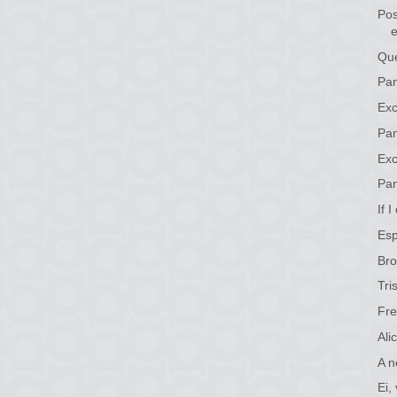
Pos
Quem
Pan
Exc
Pan
Ex
Pan
If 
Esp
Bro
Tri
Fr
Ali
A n
Ei,