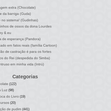
)
gem extra (Chocolate)
e da barriga (Guda)
 no sistema! (Gudinhas)
inhos de ossos da dona Lourdes
ey & eu
a de esperança (Pandora)
ado em fatos reais (família Cartoon)
rão de castração é para os fortes
ios do Rei (despedida do Simba)
ntruso em minha vida (Intrú)
Categorias
olate
(122)
a Luz
(98)
oca do Livro
(19)
ursos
(20)
ção de pudim
(441)