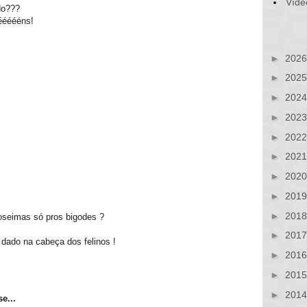
Víde
do???
éééééns!
►
202
►
202
►
202
►
202
►
202
►
202
►
202
►
201
►
201
oseimas só pros bigodes ?
►
201
dado na cabeça dos felinos !
►
201
►
201
►
201
e...