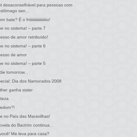
t desaconselhável para pessoas com
estômago sen...
 bate? É o friiiiiiiiiiiiiiiiiiio!
e no sistema! – parte 7
esso de amor retribuído!
e no sistema! – parte 6
cesso de amor
e no sistema! – parte 5
I die tomorrow...
ecial: Dia dos Namorados 2008
ther ganha sister
steza
eedom?!
ce no País das Maravilhas!
ovela do Bactrim continua...
 você! Me leva para casa?