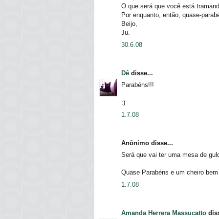
O que será que você está traman
Por enquanto, então, quase-parab
Beijo,
Ju.
30.6.08
Dê
disse...
Parabéns!!!
:)
1.7.08
Anônimo disse...
Será que vai ter uma mesa de gul
Quase Parabéns e um cheiro bem 
1.7.08
Amanda Herrera Massucatto
diss