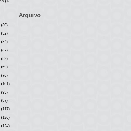
os
(12)
Arquivo
6
(30)
5
(52)
4
(84)
3
(82)
2
(82)
1
(69)
0
(76)
9
(101)
8
(93)
7
(87)
6
(117)
5
(126)
4
(124)