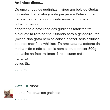
Anônimo disse...
De uma chuva de gudinhas... virou um bolo de Gudas
friorentas! hahahaha (destaque para a Pufosa, que
deita em cima de todo mundo esmagando geral =
cobertor peludo)
esperando a novelinha das gudinhas fofoletes ^^
o piquete tá raro no frio. Quando abro a geladeira Pan
(minha filha gata) nem se coloca a fazer seus arrulhos
pedindo sachê da whiskas. Tá amocada na coberta da
minha mãe e não sai de lá nem se eu oferecer 500g
de sachê na íntegra (mas, 1 kg... quem sabe!!
hahaha)
beijos Bia!
22.6.08
Gata Lili
disse...
quanto frio. quantos gatinhos...
23.6.08