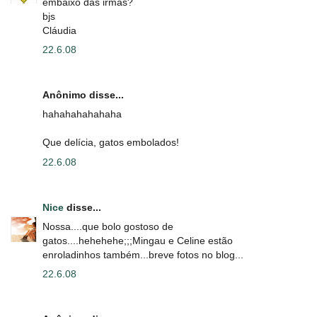
embaixo das irmãs?
bjs
Cláudia
22.6.08
Anônimo disse...
hahahahahahaha
Que delícia, gatos embolados!
22.6.08
Nice
disse...
Nossa....que bolo gostoso de
gatos....hehehehe;;;Mingau e Celine estão
enroladinhos também...breve fotos no blog...
22.6.08