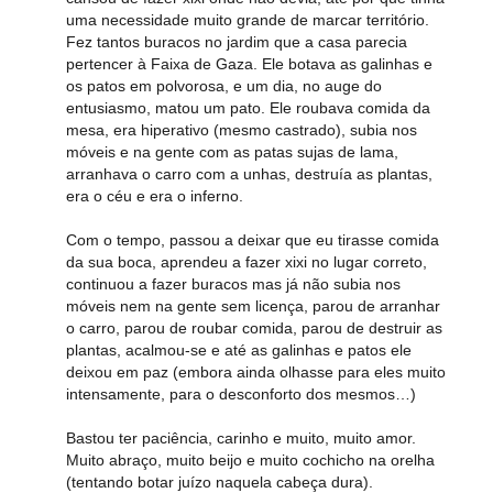
uma necessidade muito grande de marcar território.
Fez tantos buracos no jardim que a casa parecia
pertencer à Faixa de Gaza. Ele botava as galinhas e
os patos em polvorosa, e um dia, no auge do
entusiasmo, matou um pato. Ele roubava comida da
mesa, era hiperativo (mesmo castrado), subia nos
móveis e na gente com as patas sujas de lama,
arranhava o carro com a unhas, destruía as plantas,
era o céu e era o inferno.
Com o tempo, passou a deixar que eu tirasse comida
da sua boca, aprendeu a fazer xixi no lugar correto,
continuou a fazer buracos mas já não subia nos
móveis nem na gente sem licença, parou de arranhar
o carro, parou de roubar comida, parou de destruir as
plantas, acalmou-se e até as galinhas e patos ele
deixou em paz (embora ainda olhasse para eles muito
intensamente, para o desconforto dos mesmos…)
Bastou ter paciência, carinho e muito, muito amor.
Muito abraço, muito beijo e muito cochicho na orelha
(tentando botar juízo naquela cabeça dura).