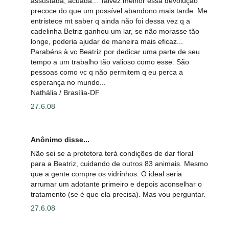
assustada, acuada... Talvez melhor essa devolução
precoce do que um possível abandono mais tarde. Me
entristece mt saber q ainda não foi dessa vez q a
cadelinha Betriz ganhou um lar, se não morasse tão
longe, poderia ajudar de maneira mais eficaz...
Parabéns à vc Beatriz por dedicar uma parte de seu
tempo a um trabalho tão valioso como esse. São
pessoas como vc q não permitem q eu perca a
esperança no mundo...
Nathália / Brasília-DF
27.6.08
Anônimo disse...
Não sei se a protetora terá condições de dar floral
para a Beatriz, cuidando de outros 83 animais. Mesmo
que a gente compre os vidrinhos. O ideal seria
arrumar um adotante primeiro e depois aconselhar o
tratamento (se é que ela precisa). Mas vou perguntar.
27.6.08