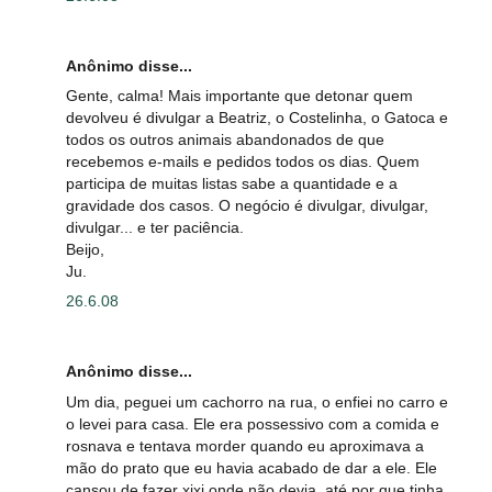
Anônimo disse...
Gente, calma! Mais importante que detonar quem
devolveu é divulgar a Beatriz, o Costelinha, o Gatoca e
todos os outros animais abandonados de que
recebemos e-mails e pedidos todos os dias. Quem
participa de muitas listas sabe a quantidade e a
gravidade dos casos. O negócio é divulgar, divulgar,
divulgar... e ter paciência.
Beijo,
Ju.
26.6.08
Anônimo disse...
Um dia, peguei um cachorro na rua, o enfiei no carro e
o levei para casa. Ele era possessivo com a comida e
rosnava e tentava morder quando eu aproximava a
mão do prato que eu havia acabado de dar a ele. Ele
cansou de fazer xixi onde não devia, até por que tinha