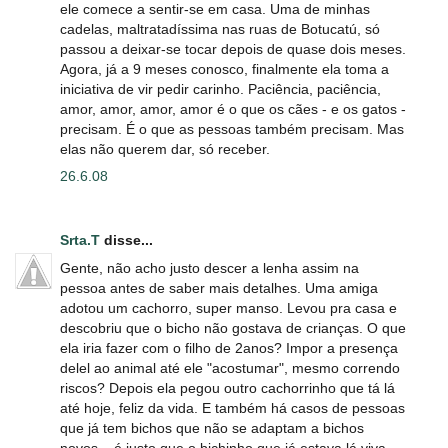
ele comece a sentir-se em casa. Uma de minhas
cadelas, maltratadíssima nas ruas de Botucatú, só
passou a deixar-se tocar depois de quase dois meses.
Agora, já a 9 meses conosco, finalmente ela toma a
iniciativa de vir pedir carinho. Paciência, paciência,
amor, amor, amor, amor é o que os cães - e os gatos -
precisam. É o que as pessoas também precisam. Mas
elas não querem dar, só receber.
26.6.08
Srta.T
disse...
Gente, não acho justo descer a lenha assim na
pessoa antes de saber mais detalhes. Uma amiga
adotou um cachorro, super manso. Levou pra casa e
descobriu que o bicho não gostava de crianças. O que
ela iria fazer com o filho de 2anos? Impor a presença
delel ao animal até ele "acostumar", mesmo correndo
riscos? Depois ela pegou outro cachorrinho que tá lá
até hoje, feliz da vida. E também há casos de pessoas
que já tem bichos que não se adaptam a bichos
novos... é justo que o bichinho que já estava lá viva