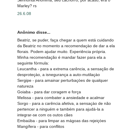
Senhorita Anônima, seu cachorro, por acaso, era o
Marley? rs
26.6.08
Anônimo disse...
Beatriz, se puder, faça chegar a quem está cuidando
da Beatriz no momento a recomendaçào de dar a ela
florais. Podem ajudar muito. Experiência própria.
Minha recomendação é mandar fazer para ela a
seguinte fórmula:
Leucantha - para a extrema carência, a sensação de
desproteçào, a isnegurança a auto-mutilaçào
Sergipe - para amainar perturbaçòes de qualquer
natureza
Goiaba - para dar coragem e força
Melissa - para combater a ansiedade e acalmar
Sorgo - para a carência afetiva, a sensaçào de não
pertencer a ninguém e também para ajudá-la a
integrar-se com os outos cães
Embaúba - para limpar as mágoas das rejeiçòes
Mangífera - para conflitos