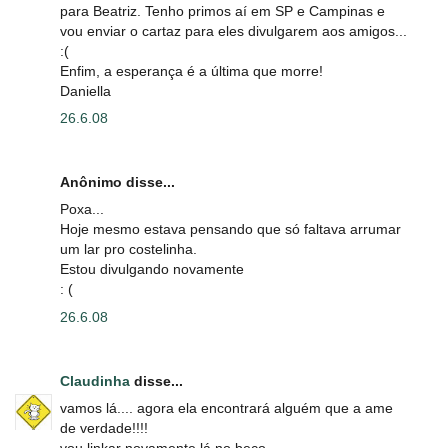
para Beatriz. Tenho primos aí em SP e Campinas e
vou enviar o cartaz para eles divulgarem aos amigos...
:(
Enfim, a esperança é a última que morre!
Daniella
26.6.08
Anônimo disse...
Poxa...
Hoje mesmo estava pensando que só faltava arrumar
um lar pro costelinha.
Estou divulgando novamente
: (
26.6.08
Claudinha
disse...
vamos lá.... agora ela encontrará alguém que a ame
de verdade!!!!
vou linkar novamente lá no beco.