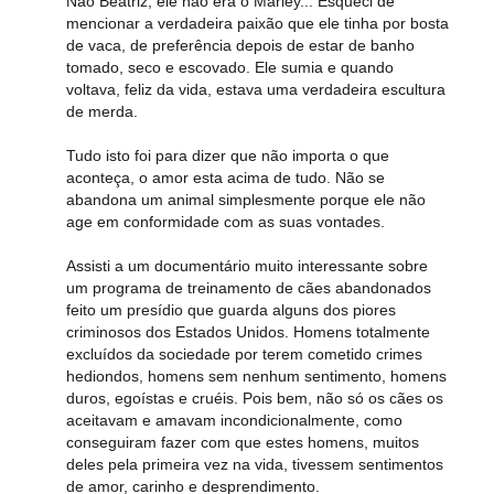
Não Beatriz, ele não era o Marley... Esqueci de
mencionar a verdadeira paixão que ele tinha por bosta
de vaca, de preferência depois de estar de banho
tomado, seco e escovado. Ele sumia e quando
voltava, feliz da vida, estava uma verdadeira escultura
de merda.
Tudo isto foi para dizer que não importa o que
aconteça, o amor esta acima de tudo. Não se
abandona um animal simplesmente porque ele não
age em conformidade com as suas vontades.
Assisti a um documentário muito interessante sobre
um programa de treinamento de cães abandonados
feito um presídio que guarda alguns dos piores
criminosos dos Estados Unidos. Homens totalmente
excluídos da sociedade por terem cometido crimes
hediondos, homens sem nenhum sentimento, homens
duros, egoístas e cruéis. Pois bem, não só os cães os
aceitavam e amavam incondicionalmente, como
conseguiram fazer com que estes homens, muitos
deles pela primeira vez na vida, tivessem sentimentos
de amor, carinho e desprendimento.