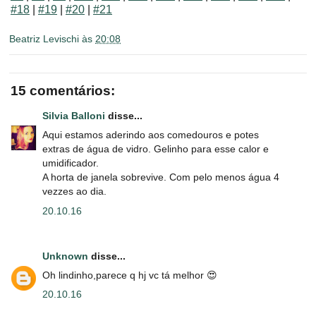
#18
|
#19
|
#20
|
#21
Beatriz Levischi
às
20:08
15 comentários:
Silvia Balloni
disse...
Aqui estamos aderindo aos comedouros e potes
extras de água de vidro. Gelinho para esse calor e
umidificador.
A horta de janela sobrevive. Com pelo menos água 4
vezzes ao dia.
20.10.16
Unknown
disse...
Oh lindinho,parece q hj vc tá melhor 😍
20.10.16