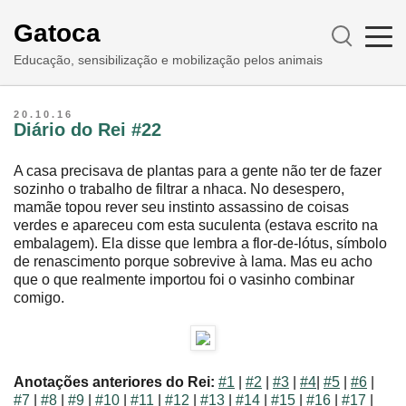
Gatoca
Educação, sensibilização e mobilização pelos animais
20.10.16
Diário do Rei #22
A casa precisava de plantas para a gente não ter de fazer
sozinho o trabalho de filtrar a nhaca. No desespero,
mamãe topou rever seu instinto assassino de coisas
verdes e apareceu com esta suculenta (estava escrito na
embalagem). Ela disse que lembra a flor-de-lótus, símbolo
de renascimento porque sobrevive à lama. Mas eu acho
que o que realmente importou foi o vasinho combinar
comigo.
Anotações anteriores do Rei:
#1
|
#2
|
#3
|
#4
|
#5
|
#6
|
#7
|
#8
|
#9
|
#10
|
#11
|
#12
|
#13
|
#14
|
#15
|
#16
|
#17
|