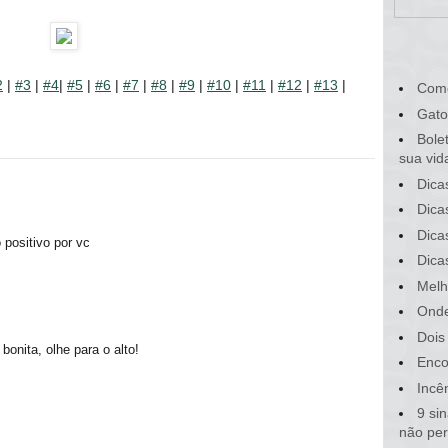
2
|
#3
|
#4
|
#5
|
#6
|
#7
|
#8
|
#9
|
#10
|
#11
|
#12
|
#13
|
Com
Gato
Bole
sua vid
Dica
Dica
Dica
positivo por vc
Dica
Melh
Onde
Dois
bonita, olhe para o alto!
Enco
Incê
9 si
não pe