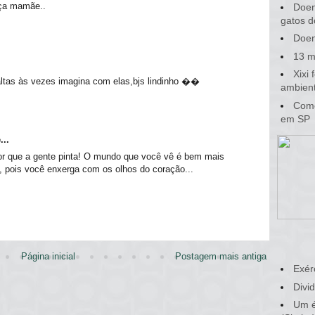
rça mamãe..
Doen
gatos d
Doen
13 m
Xixi
ltas às vezes imagina com elas,bjs lindinho ��
ambient
Como
em SP
...
or que a gente pinta! O mundo que você vê é bem mais
, pois você enxerga com os olhos do coração...
Página inicial
Postagem mais antiga
Exér
Divid
Um é