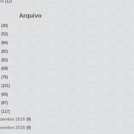
os
(12)
Arquivo
6
(30)
5
(52)
4
(84)
3
(82)
2
(82)
1
(69)
0
(76)
9
(101)
8
(93)
7
(87)
6
(117)
zembro 2016
(9)
vembro 2016
(9)