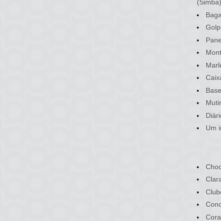
(Simba
Baga
Golp
Pane
Mont
Marl
Caix
Base
Muti
Diár
Um i
Choc
Clar
Club
Conc
Cora