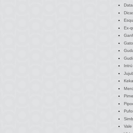
Data
Dica
Esqu
Ex-q
Gan
Gato
Gud
Gudi
Intrú
Juju
Kek
Merc
Pime
Pipo
Pufo
Sim
Vale