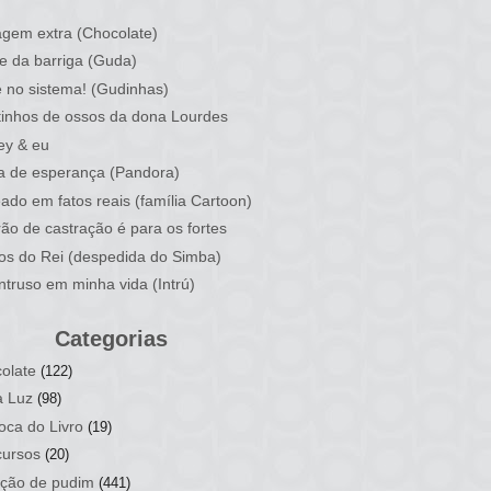
)
gem extra (Chocolate)
e da barriga (Guda)
 no sistema! (Gudinhas)
inhos de ossos da dona Lourdes
ey & eu
a de esperança (Pandora)
ado em fatos reais (família Cartoon)
rão de castração é para os fortes
ios do Rei (despedida do Simba)
ntruso em minha vida (Intrú)
Categorias
olate
(122)
a Luz
(98)
oca do Livro
(19)
ursos
(20)
ção de pudim
(441)