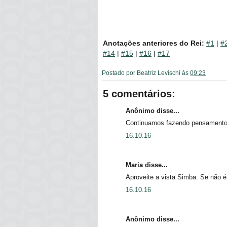
Anotações anteriores do Rei:
#1
|
#
#14
|
#15
|
#16
|
#17
Postado por
Beatriz Levischi
às
09:23
5 comentários:
Anônimo disse...
Continuamos fazendo pensamento 
16.10.16
Maria disse...
Aproveite a vista Simba. Se não é 
16.10.16
Anônimo disse...