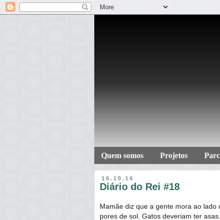
Quem somos
Projetos
Parc
16.10.16
Diário do Rei #18
Mamãe diz que a gente mora ao lado da
pores de sol. Gatos deveriam ter asas.