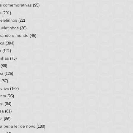
s comemorativas
(95)
s
(291)
eletinhos
(22)
ueletinhos
(26)
hando o mundo
(46)
ca
(394)
a
(121)
nhas
(75)
(86)
ba
(126)
a
(87)
vrivs
(162)
nta
(95)
ca
(84)
sa
(81)
ba
(86)
 a pena ler de novo
(180)