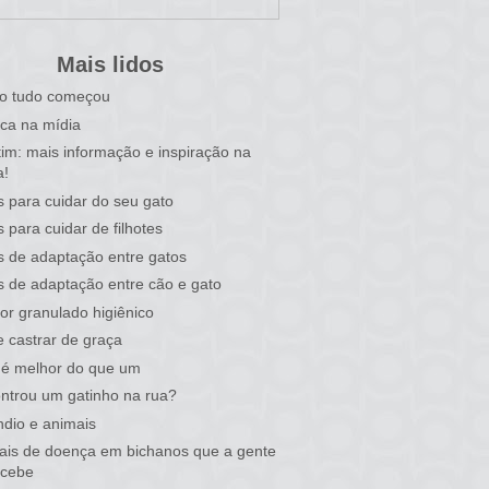
Mais lidos
o tudo começou
ca na mídia
tim: mais informação e inspiração na
a!
s para cuidar do seu gato
s para cuidar de filhotes
s de adaptação entre gatos
s de adaptação entre cão e gato
or granulado higiênico
 castrar de graça
 é melhor do que um
ntrou um gatinho na rua?
ndio e animais
nais de doença em bichanos que a gente
rcebe