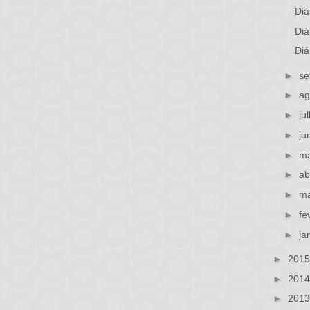
Diá
Diá
Diá
►
se
►
ag
►
ju
►
ju
►
ma
►
ab
►
ma
►
fe
►
ja
►
201
►
201
►
201