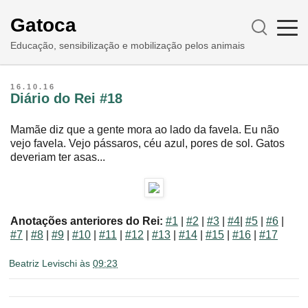
Gatoca
Educação, sensibilização e mobilização pelos animais
16.10.16
Diário do Rei #18
Mamãe diz que a gente mora ao lado da favela. Eu não
vejo favela. Vejo pássaros, céu azul, pores de sol. Gatos
deveriam ter asas...
Anotações anteriores do Rei:
#1
|
#2
|
#3
|
#4
|
#5
|
#6
|
#7
|
#8
|
#9
|
#10
|
#11
|
#12
|
#13
|
#14
|
#15
|
#16
|
#17
Beatriz Levischi
às
09:23