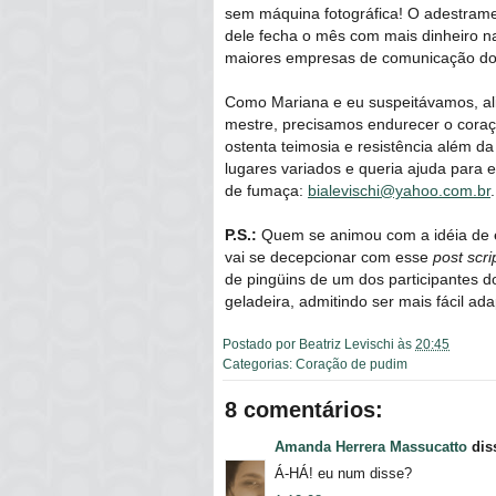
sem máquina fotográfica! O adestramen
dele fecha o mês com mais dinheiro na
maiores empresas de comunicação do
Como Mariana e eu suspeitávamos, ali
mestre, precisamos endurecer o coraç
ostenta teimosia e resistência além d
lugares variados e queria ajuda para 
de fumaça:
bialevischi@yahoo.com.br
.
P.S.:
Quem se animou com a idéia de e
vai se decepcionar com esse
post scr
de pingüins de um dos participantes d
geladeira, admitindo ser mais fácil ad
Postado por
Beatriz Levischi
às
20:45
Categorias:
Coração de pudim
8 comentários:
Amanda Herrera Massucatto
diss
Á-HÁ! eu num disse?