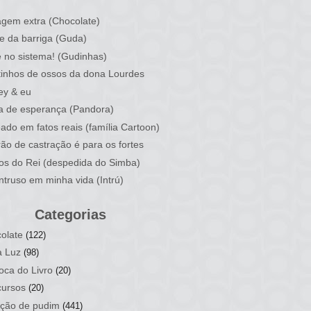
)
gem extra (Chocolate)
e da barriga (Guda)
 no sistema! (Gudinhas)
inhos de ossos da dona Lourdes
ey & eu
a de esperança (Pandora)
ado em fatos reais (família Cartoon)
rão de castração é para os fortes
ios do Rei (despedida do Simba)
ntruso em minha vida (Intrú)
Categorias
olate
(122)
a Luz
(98)
oca do Livro
(20)
ursos
(20)
ção de pudim
(441)