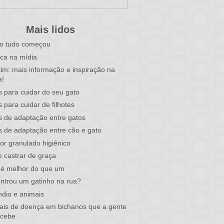
Mais lidos
o tudo começou
ca na mídia
tim: mais informação e inspiração na
a!
s para cuidar do seu gato
s para cuidar de filhotes
s de adaptação entre gatos
s de adaptação entre cão e gato
or granulado higiênico
 castrar de graça
 é melhor do que um
ntrou um gatinho na rua?
ndio e animais
nais de doença em bichanos que a gente
rcebe