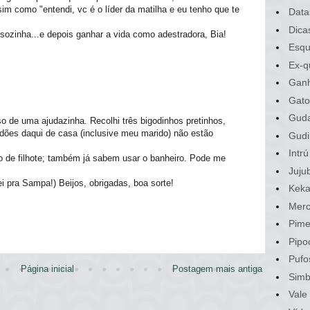
m como "entendi, vc é o líder da matilha e eu tenho que te
Data
Dica
 sozinha...e depois ganhar a vida como adestradora, Bia!
Esqu
Ex-q
Gan
Gato
Gud
so de uma ajudazinha. Recolhi três bigodinhos pretinhos,
dões daqui de casa (inclusive meu marido) não estão
Gudi
Intrú
o de filhote; também já sabem usar o banheiro. Pode me
Juju
i pra Sampa!) Beijos, obrigadas, boa sorte!
Kek
Merc
Pime
Pipo
Pufo
Página inicial
Postagem mais antiga
Sim
Vale