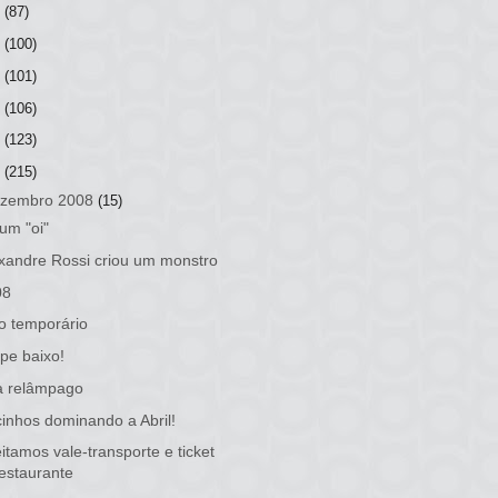
3
(87)
2
(100)
1
(101)
0
(106)
9
(123)
8
(215)
zembro 2008
(15)
um "oi"
xandre Rossi criou um monstro
08
io temporário
pe baixo!
a relâmpago
inhos dominando a Abril!
itamos vale-transporte e ticket
restaurante