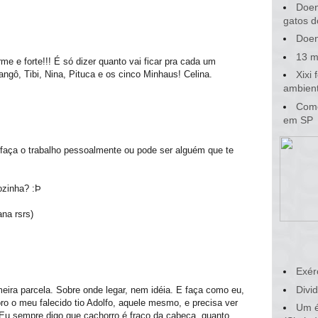
Doen
gatos d
Doen
13 m
rme e forte!!! É só dizer quanto vai ficar pra cada um
angô, Tibi, Nina, Pituca e os cinco Minhaus! Celina.
Xixi
ambient
Como
em SP
 faça o trabalho pessoalmente ou pode ser alguém que te
ozinha? :Þ
na rsrs)
Exér
Divid
rimeira parcela. Sobre onde legar, nem idéia. E faça como eu,
ro o meu falecido tio Adolfo, aquele mesmo, e precisa ver
Um é
 Eu sempre digo que cachorro é fraco da cabeça, quanto