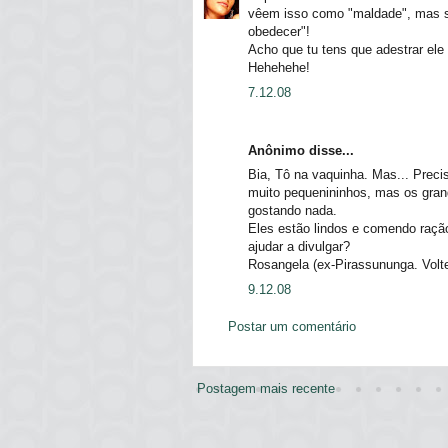
vêem isso como "maldade", mas si
obedecer"!
Acho que tu tens que adestrar ele
Hehehehe!
7.12.08
Anônimo disse...
Bia, Tô na vaquinha. Mas... Preci
muito pequenininhos, mas os gran
gostando nada.
Eles estão lindos e comendo raçã
ajudar a divulgar?
Rosangela (ex-Pirassununga. Volte
9.12.08
Postar um comentário
Postagem mais recente