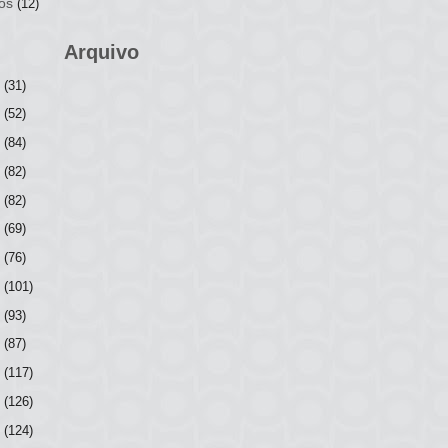
os
(12)
Arquivo
6
(31)
5
(52)
4
(84)
3
(82)
2
(82)
1
(69)
0
(76)
9
(101)
8
(93)
7
(87)
6
(117)
5
(126)
4
(124)