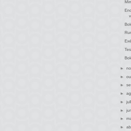
Min
Enq
v
Bol
Rum
Ex
Tes
Bol
►
no
►
ou
►
se
►
ag
►
ju
►
ju
►
ma
►
ab