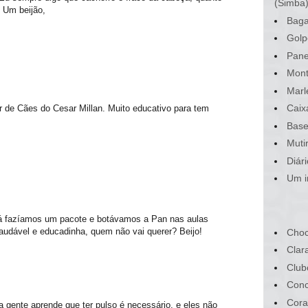
(Simba
 Um beijão,
Baga
Golp
Pane
Mont
Marl
Caix
r de Cães do Cesar Millan. Muito educativo para tem
Base
Muti
Diár
Um i
 já fazíamos um pacote e botávamos a Pan nas aulas
saudável e educadinha, quem não vai querer? Beijo!
Choc
Clar
Club
Conc
Cora
a gente aprende que ter pulso é necessário, e eles não