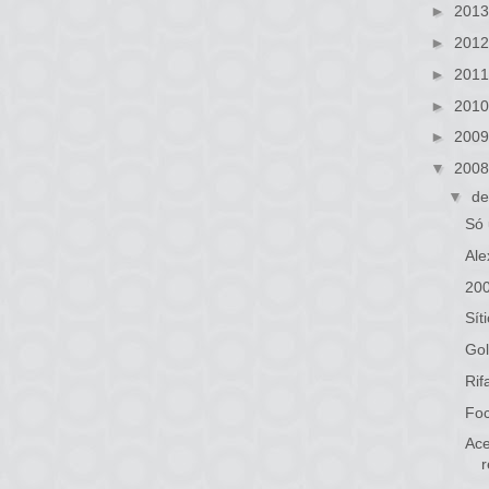
►
201
►
201
►
201
►
201
►
200
▼
200
▼
de
Só 
Ale
20
Sít
Gol
Rif
Foc
Ace