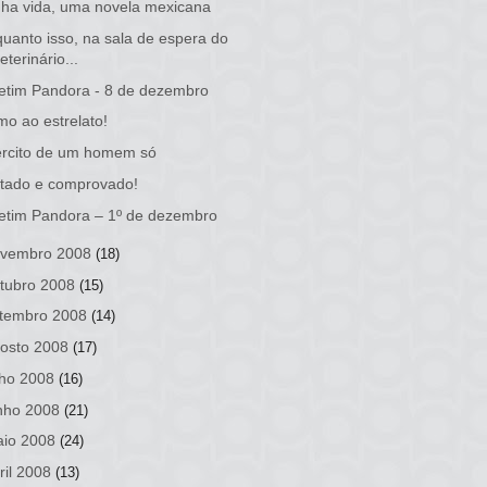
ha vida, uma novela mexicana
uanto isso, na sala de espera do
eterinário...
etim Pandora - 8 de dezembro
o ao estrelato!
ército de um homem só
tado e comprovado!
etim Pandora – 1º de dezembro
vembro 2008
(18)
tubro 2008
(15)
tembro 2008
(14)
osto 2008
(17)
lho 2008
(16)
nho 2008
(21)
io 2008
(24)
ril 2008
(13)