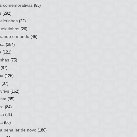
s comemorativas
(95)
s
(292)
eletinhos
(22)
ueletinhos
(26)
hando o mundo
(46)
ca
(394)
a
(121)
nhas
(75)
(87)
ba
(126)
a
(87)
vrivs
(162)
nta
(95)
ca
(84)
sa
(81)
ba
(86)
 a pena ler de novo
(180)