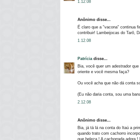
1.12.08
Anônimo disse...
É claro que a "vacona" continua fi
contribuir! Lambeijocas do Tarô, D
1.12.08
Patrícia
disse...
Bia, você quer um adestrador que
oriente e você mesma faça?
Ou você acha que não dá conta s
(Eu não daria conta, sou uma bana
2.12.08
Anônimo disse...
Bia, já tá lá na conta do Itaú a p
quando trato com cachorro incorpo
que beleza ! A cachorrada adora !