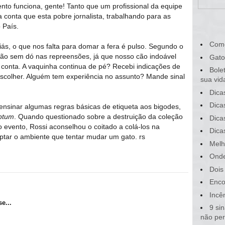
to funciona, gente! Tanto que um profissional da equipe
 conta que esta pobre jornalista, trabalhando para as
 País.
Com
ás, o que nos falta para domar a fera é pulso. Segundo o
ão sem dó nas repreensões, já que nosso cão indoável
Gato
a conta. A vaquinha continua de pé? Recebi indicações de
Bole
escolher. Alguém tem experiência no assunto? Mande sinal
sua vid
Dica
Dica
nsinar algumas regras básicas de etiqueta aos bigodes,
iptum
. Quando questionado sobre a destruição da coleção
Dica
o evento, Rossi aconselhou o coitado a colá-los na
Dica
aptar o ambiente que tentar mudar um gato. rs
Melh
Onde
Dois
Enco
Incê
e...
9 si
não pe