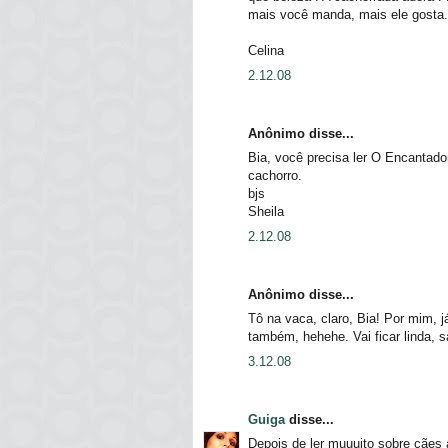
mais você manda, mais ele gosta.
Celina
2.12.08
Anônimo disse...
Bia, você precisa ler O Encantado
cachorro.
bjs
Sheila
2.12.08
Anônimo disse...
Tô na vaca, claro, Bia! Por mim,
também, hehehe. Vai ficar linda, 
3.12.08
Guiga
disse...
Depois de ler muuuito sobre cães 