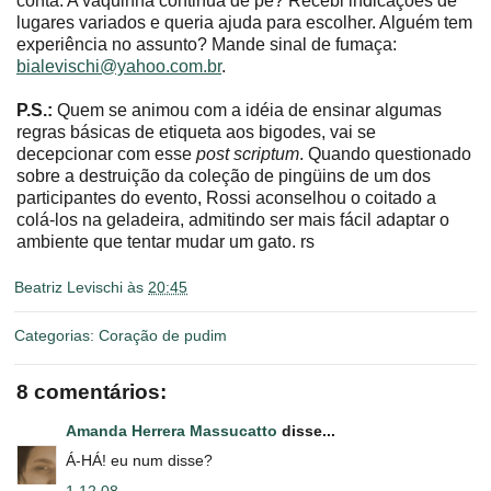
conta. A vaquinha continua de pé? Recebi indicações de
lugares variados e queria ajuda para escolher. Alguém tem
experiência no assunto? Mande sinal de fumaça:
bialevischi@yahoo.com.br
.
P.S.:
Quem se animou com a idéia de ensinar algumas
regras básicas de etiqueta aos bigodes, vai se
decepcionar com esse
post scriptum
. Quando questionado
sobre a destruição da coleção de pingüins de um dos
participantes do evento, Rossi aconselhou o coitado a
colá-los na geladeira, admitindo ser mais fácil adaptar o
ambiente que tentar mudar um gato. rs
Beatriz Levischi
às
20:45
Categorias:
Coração de pudim
8 comentários:
Amanda Herrera Massucatto
disse...
Á-HÁ! eu num disse?
1.12.08