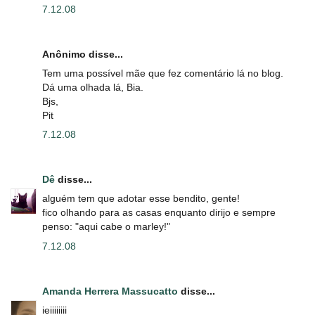
7.12.08
Anônimo disse...
Tem uma possível mãe que fez comentário lá no blog.
Dá uma olhada lá, Bia.
Bjs,
Pit
7.12.08
Dê
disse...
alguém tem que adotar esse bendito, gente!
fico olhando para as casas enquanto dirijo e sempre
penso: "aqui cabe o marley!"
7.12.08
Amanda Herrera Massucatto
disse...
ieiiiiiiii