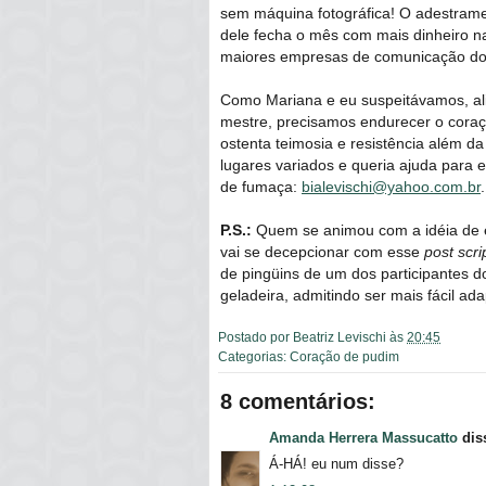
sem máquina fotográfica! O adestramen
dele fecha o mês com mais dinheiro na
maiores empresas de comunicação do
Como Mariana e eu suspeitávamos, ali
mestre, precisamos endurecer o coraç
ostenta teimosia e resistência além d
lugares variados e queria ajuda para 
de fumaça:
bialevischi@yahoo.com.br
.
P.S.:
Quem se animou com a idéia de e
vai se decepcionar com esse
post scr
de pingüins de um dos participantes d
geladeira, admitindo ser mais fácil ad
Postado por
Beatriz Levischi
às
20:45
Categorias:
Coração de pudim
8 comentários:
Amanda Herrera Massucatto
diss
Á-HÁ! eu num disse?