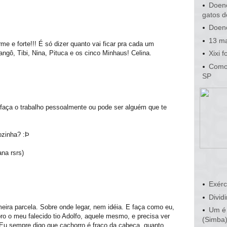
Doenç
gatos d
Doenç
13 ma
rme e forte!!! É só dizer quanto vai ficar pra cada um
angô, Tibi, Nina, Pituca e os cinco Minhaus! Celina.
Xixi 
Como 
SP
 faça o trabalho pessoalmente ou pode ser alguém que te
ozinha? :Þ
na rsrs)
Exérc
Dividi
rimeira parcela. Sobre onde legar, nem idéia. E faça como eu,
Um é 
ro o meu falecido tio Adolfo, aquele mesmo, e precisa ver
(Simba
 Eu sempre digo que cachorro é fraco da cabeça, quanto