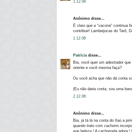
1.12.08
Anônimo disse...
É claro que a "vacona" continua fi
contribuir! Lambeijocas do Tarô, D
1.12.08
Patrícia
disse...
Bia, você quer um adestrador que
oriente e você mesma faça?
Ou você acha que não dá conta s
(Eu não daria conta, sou uma bana
2.12.08
Anônimo disse...
Bia, já tá lá na conta do Itaú a p
quando trato com cachorro incorpo
que beleza ! A cachorrada adora !