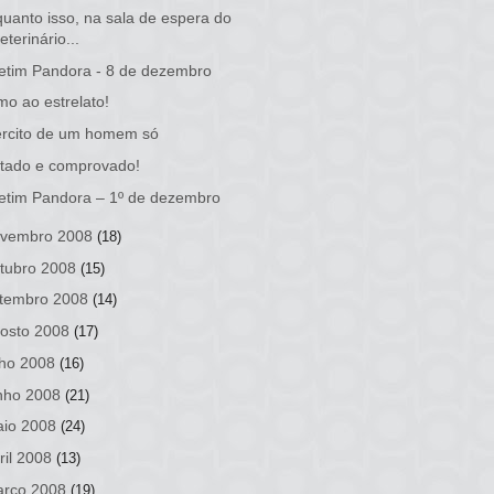
uanto isso, na sala de espera do
eterinário...
etim Pandora - 8 de dezembro
o ao estrelato!
ército de um homem só
tado e comprovado!
etim Pandora – 1º de dezembro
vembro 2008
(18)
tubro 2008
(15)
tembro 2008
(14)
osto 2008
(17)
lho 2008
(16)
nho 2008
(21)
io 2008
(24)
ril 2008
(13)
rço 2008
(19)