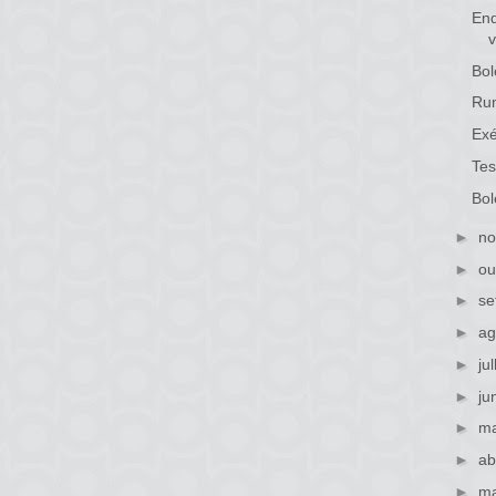
Enq
v
Bol
Rum
Ex
Tes
Bol
►
no
►
ou
►
se
►
ag
►
ju
►
ju
►
ma
►
ab
►
ma