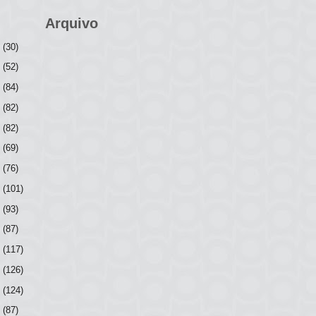
Arquivo
6
(30)
5
(52)
4
(84)
3
(82)
2
(82)
1
(69)
0
(76)
9
(101)
8
(93)
7
(87)
6
(117)
5
(126)
4
(124)
3
(87)