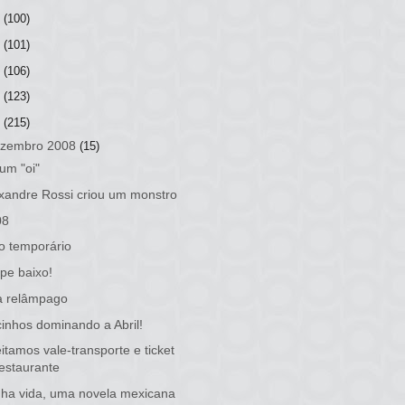
2
(100)
1
(101)
0
(106)
9
(123)
8
(215)
zembro 2008
(15)
um "oi"
xandre Rossi criou um monstro
08
io temporário
pe baixo!
a relâmpago
inhos dominando a Abril!
itamos vale-transporte e ticket
restaurante
ha vida, uma novela mexicana