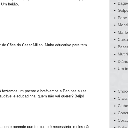
Bagag
 Um beijão,
Golpe
Pane 
Monti
Marle
Caixa
r de Cães do Cesar Millan. Muito educativo para tem
Basea
Mutir
Diári
Um in
Choco
 já fazíamos um pacote e botávamos a Pan nas aulas
saudável e educadinha, quem não vai querer? Beijo!
Clara
Clubo
Conc
Cora
a gente aprende que ter pulso é necessário, e eles não
Data