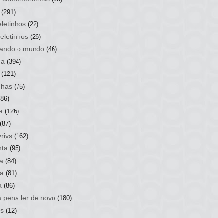
(291)
letinhos
(22)
eletinhos
(26)
ando o mundo
(46)
ca
(394)
(121)
nhas
(75)
(86)
a
(126)
(87)
rivs
(162)
nta
(95)
a
(84)
sa
(81)
a
(86)
a pena ler de novo
(180)
os
(12)