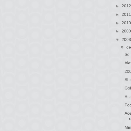
►
201
►
201
►
201
►
200
▼
200
▼
de
Só 
Ale
20
Sít
Gol
Rif
Foc
Ace
Min