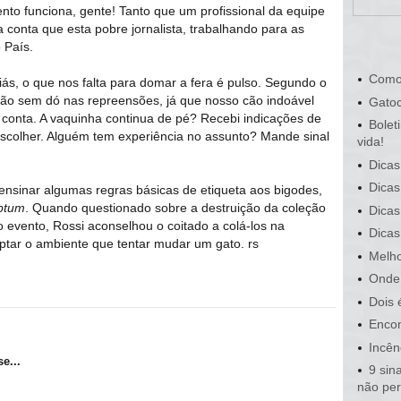
to funciona, gente! Tanto que um profissional da equipe
 conta que esta pobre jornalista, trabalhando para as
 País.
Como
ás, o que nos falta para domar a fera é pulso. Segundo o
ão sem dó nas repreensões, já que nosso cão indoável
Gatoc
a conta. A vaquinha continua de pé? Recebi indicações de
Bolet
escolher. Alguém tem experiência no assunto? Mande sinal
vida!
Dicas
Dicas
nsinar algumas regras básicas de etiqueta aos bigodes,
iptum
. Quando questionado sobre a destruição da coleção
Dicas
o evento, Rossi aconselhou o coitado a colá-los na
Dicas
aptar o ambiente que tentar mudar um gato. rs
Melho
Onde 
Dois 
Encon
Incên
e...
9 sin
não pe