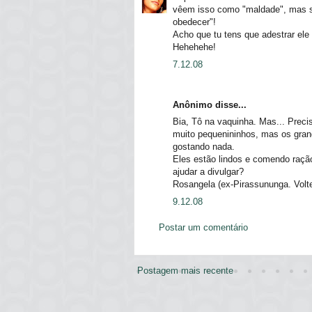
vêem isso como "maldade", mas si
obedecer"!
Acho que tu tens que adestrar ele
Hehehehe!
7.12.08
Anônimo disse...
Bia, Tô na vaquinha. Mas... Preci
muito pequenininhos, mas os gran
gostando nada.
Eles estão lindos e comendo raçã
ajudar a divulgar?
Rosangela (ex-Pirassununga. Volte
9.12.08
Postar um comentário
Postagem mais recente