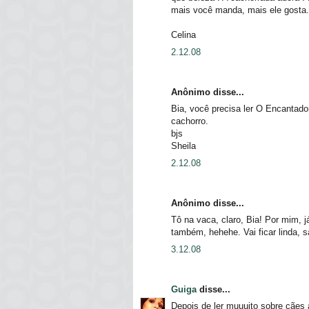
mais você manda, mais ele gosta.
Celina
2.12.08
Anônimo disse...
Bia, você precisa ler O Encantado
cachorro.
bjs
Sheila
2.12.08
Anônimo disse...
Tô na vaca, claro, Bia! Por mim,
também, hehehe. Vai ficar linda, 
3.12.08
Guiga
disse...
Depois de ler muuuito sobre cães 