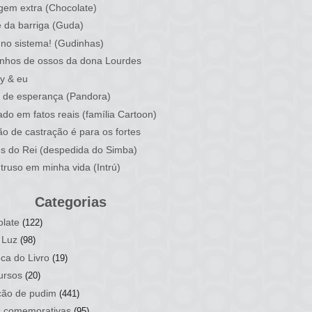
em extra (Chocolate)
 da barriga (Guda)
no sistema! (Gudinhas)
nhos de ossos da dona Lourdes
y & eu
 de esperança (Pandora)
do em fatos reais (família Cartoon)
ão de castração é para os fortes
os do Rei (despedida do Simba)
truso em minha vida (Intrú)
Categorias
late
(122)
 Luz
(98)
ca do Livro
(19)
ursos
(20)
ção de pudim
(441)
s comemorativas
(95)