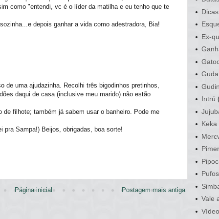
m como "entendi, vc é o líder da matilha e eu tenho que te
Dicas
Esque
 sozinha...e depois ganhar a vida como adestradora, Bia!
Ex-qu
Ganh
Gato
Guda
so de uma ajudazinha. Recolhi três bigodinhos pretinhos,
Gudi
dões daqui de casa (inclusive meu marido) não estão
Intrú
Jujub
o de filhote; também já sabem usar o banheiro. Pode me
Keka
i pra Sampa!) Beijos, obrigadas, boa sorte!
Mercv
Pime
Pipoc
Pufo
Simb
Página inicial
Postagem mais antiga
Vale 
Víde