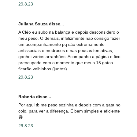
29.8.23
Juliana Souza disse...
A Cléo eu subo na balança e depois desconsidero o
meu peso. O demais, infelizmente não consigo fazer
um acompanhamento pq são extremamente
antissociais e medrosos e nas poucas tentativas,
ganhei vários arranhões. Acompanho a página e fico
preocupada com o momento que meus 15 gatos
ficarão velhinhos (juntos).
29.8.23
Roberta disse...
Por aqui tb me peso sozinha e depois com a gata no
colo, para ver a diferença. É bem simples e eficiente
😁
29.8.23