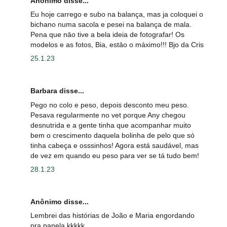
Anônimo disse...
Eu hoje carrego e subo na balança, mas ja coloquei o
bichano numa sacola e pesei na balança de mala.
Pena que nāo tive a bela ideia de fotografar! Os
modelos e as fotos, Bia, estāo o máximo!!! Bjo da Cris
25.1.23
Barbara disse...
Pego no colo e peso, depois desconto meu peso.
Pesava regularmente no vet porque Any chegou
desnutrida e a gente tinha que acompanhar muito
bem o crescimento daquela bolinha de pelo que só
tinha cabeça e osssinhos! Agora está saudável, mas
de vez em quando eu peso para ver se tá tudo bem!
28.1.23
Anônimo disse...
Lembrei das histórias de João e Maria engordando
pra panela kkkkk