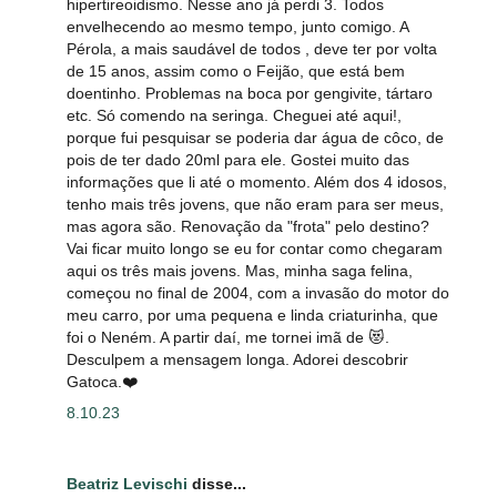
hipertireoidismo. Nesse ano já perdi 3. Todos
envelhecendo ao mesmo tempo, junto comigo. A
Pérola, a mais saudável de todos , deve ter por volta
de 15 anos, assim como o Feijão, que está bem
doentinho. Problemas na boca por gengivite, tártaro
etc. Só comendo na seringa. Cheguei até aqui!,
porque fui pesquisar se poderia dar água de côco, de
pois de ter dado 20ml para ele. Gostei muito das
informações que li até o momento. Além dos 4 idosos,
tenho mais três jovens, que não eram para ser meus,
mas agora são. Renovação da "frota" pelo destino?
Vai ficar muito longo se eu for contar como chegaram
aqui os três mais jovens. Mas, minha saga felina,
começou no final de 2004, com a invasão do motor do
meu carro, por uma pequena e linda criaturinha, que
foi o Neném. A partir daí, me tornei imã de 😻.
Desculpem a mensagem longa. Adorei descobrir
Gatoca.❤️
8.10.23
Beatriz Levischi
disse...