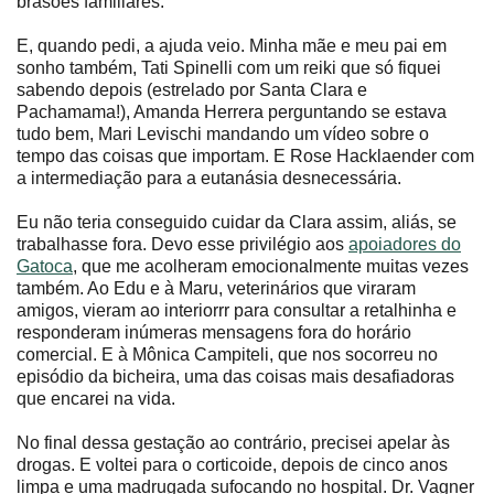
brasões familiares.
E, quando pedi, a ajuda veio. Minha mãe e meu pai em
sonho também, Tati Spinelli com um reiki que só fiquei
sabendo depois (estrelado por Santa Clara e
Pachamama!), Amanda Herrera perguntando se estava
tudo bem, Mari Levischi mandando um vídeo sobre o
tempo das coisas que importam. E Rose Hacklaender com
a intermediação para a eutanásia desnecessária.
Eu não teria conseguido cuidar da Clara assim, aliás, se
trabalhasse fora. Devo esse privilégio aos
apoiadores do
Gatoca
, que me acolheram emocionalmente muitas vezes
também. Ao Edu e à Maru, veterinários que viraram
amigos, vieram ao interiorrr para consultar a retalhinha e
responderam inúmeras mensagens fora do horário
comercial. E à Mônica Campiteli, que nos socorreu no
episódio da bicheira, uma das coisas mais desafiadoras
que encarei na vida.
No final dessa gestação ao contrário, precisei apelar às
drogas. E voltei para o corticoide, depois de cinco anos
limpa e uma madrugada sufocando no hospital. Dr. Vagner