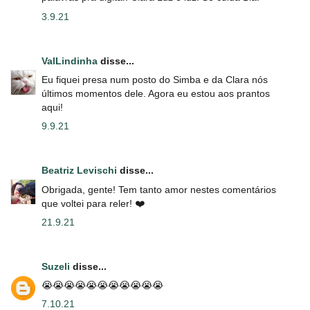
3.9.21
ValLindinha
disse...
Eu fiquei presa num posto do Simba e da Clara nós
últimos momentos dele. Agora eu estou aos prantos
aqui!
9.9.21
Beatriz Levischi
disse...
Obrigada, gente! Tem tanto amor nestes comentários
que voltei para reler! ❤️
21.9.21
Suzeli
disse...
😭😭😭😭😭😭😭😭😭😭😭
7.10.21