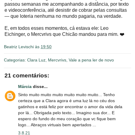
passou semanas me acompanhando a distância, por texto
e videoconferência, até desistir de cobrar pelas consultas
— que loteria nenhuma no mundo pagaria, na verdade.
E, em todos esses momentos, cá estava ele: Leo
Eichinger, o Mercvrivs que Chicão mandou para mim. ❤️
Beatriz Levischi
às
19:50
Categorias:
Clara Luz
,
Mercvrivs
,
Vale a pena ler de novo
21 comentários:
Márcia
disse...
Sinto muito muito muito muito muito muito... Tenho
certeza que a Clara agora é uma luz lá no céu dos
gatinhos e está feliz por encontrar o amor da vida dela
por lá... Obrigada pelo texto... Imagino sua dor... E
espero do fundo do meu coração que vc fique bem
logo... Abraços virtuais bem apertados ...
3.8.21