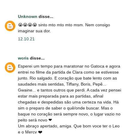
Unknown
disse...
😭😭😭😭 sinto mto mto mto msm. Nem consigo
imaginar sua dor.
12.10.21
wcris
disse...
Esperei um tempo para maratonar no Gatoca e agora
entrei no filme da partida de Clara como se estivesse
junto. Rio salgado. E coração que bate lento com as
saudades mais sentidas, Tiffany, Boris, Pepê...
Gwaine... e tantos outros que perdi. A cada vez pensei
estar mais preparada para as partidas, afinal
chegadas e despedidas são uma certeza na vida. Há
sim o preparo de saber o quê/onde buscar. Mas o
baque no coração será sempre novo, o lugar vazio no
peito será novo ❤
Um abraço apertado, amiga. Que bom voce ter o Leo
e o Mercv ❤️