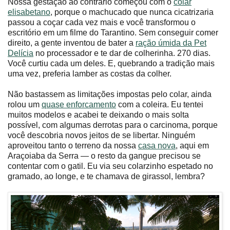
Nossa gestação ao contrário começou com o
colar
elisabetano
, porque o machucado que nunca cicatrizaria
passou a coçar cada vez mais e você transformou o
escritório em um filme do Tarantino. Sem conseguir comer
direito, a gente inventou de bater a
ração úmida da Pet
Delícia
no processador e te dar de colherinha. 270 dias.
Você curtiu cada um deles. E, quebrando a tradição mais
uma vez, preferia lamber as costas da colher.
Não bastassem as limitações impostas pelo colar, ainda
rolou um
quase enforcamento
com a coleira. Eu tentei
muitos modelos e acabei te deixando o mais solta
possível, com algumas derrotas para o carcinoma, porque
você descobria novos jeitos de se libertar. Ninguém
aproveitou tanto o terreno da nossa
casa nova
, aqui em
Araçoiaba da Serra — o resto da gangue precisou se
contentar com o gatil. Eu via seu colarzinho espetado no
gramado, ao longe, e te chamava de girassol, lembra?