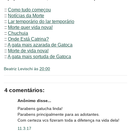
::
Como tudo começou
::
Notícias da Morte
::
Lar temporário do lar temporário
::
Morte quer vida nova!
::
Chuchuia
::
Onde Está Catrina?
::
A gata mais azarada de Gatoca
::
Morte de vida nova!
::
A gata mais sortuda de Gatoca
Beatriz Levischi
às
20:00
4 comentários:
Anônimo disse...
Parabens gatucha linda!
Parabens principalmente para as adotantes.
Com certeza vcs fizeram toda a difetença na vida dela!
11.3.17