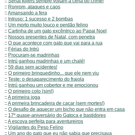
::
Serial killers sempre voltam à cena do crime!
::
Ronrom, ataques e caos
::
Amansando a fera
::
Intruso: 1 sucesso e 2 bombas
::
Um morto muito louco e perdão felino
::
Cartinha de um gato excêntrico ao Papai Noel
::
Nossos presentes de Natal, com penetra
::
O que acontece com gato que vai para a rua
::
Férias do Intrú
::
Procuram-se madrinhas
::
Intrú ganhou madrinhas e um chalé!
::
59 dias sem acidentes!
::
O primeiro brinquedinho... que ele nem viu
::
Teste: o desaparecimento do frajola
::
Intrú ganhou um cobertor e me emocionou
::
O primeiro colo (sim!)
::
A primeira ioga
::
A primeira brincadeira de caçar (sem mortes!)
::
O desafio de aquecer um bicho que não entra em casa
::
17º quase-aniversário do Gatoca e bastidores
::
A escova perfeita para aventureiros
::
Vigilantes do Peso Felino
::
Um ano do gato que eu não sabia que precisava