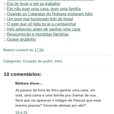
::
Dia de levar o pet ao trabalho
::
Ele não quer uma casa, quer uma família
::
Quando as Cataratas do Niágara visitaram Intrú
::
Um post mal-humorado fofo de Natal
::
O gato que só falta tocar a campainha!
::
Intrú adoeceu antes de ganhar uma casa
::
Ressurreição e mordidas literárias
::
Quase grudinho
Beatriz Levischi
às
17:54
Categorias:
Coração de pudim
,
Intrú
10 comentários:
Bárbara disse...
Já passou da hora do Intru ganhar uma casa, um
sofá, uma cama e uma família pra chamar de sua…
Será que vai aparecer o milagre de Páscoa que esse
menino precisa? Torcendo demais por ele!!!
18.4.25