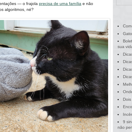
sentações ― o frajola
precisa de uma família
e não
os algoritmos, né?
Com
Gato
Bole
sua vid
Dica
Dica
Dica
Dica
Melh
Onde
Dois
Enco
Incê
9 si
não pe