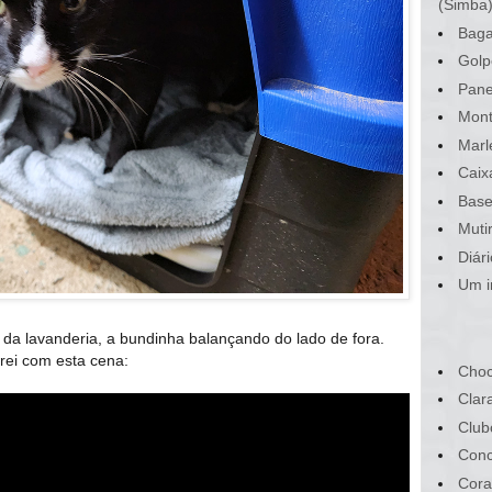
(Simba
Baga
Golp
Pane
Mont
Marl
Caix
Base
Muti
Diár
Um i
á da lavanderia, a bundinha balançando do lado de fora.
rei com esta cena:
Choc
Clar
Club
Conc
Cora