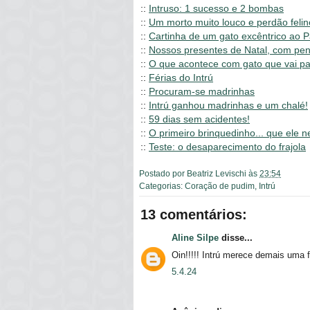
::
Intruso: 1 sucesso e 2 bombas
::
Um morto muito louco e perdão felin
::
Cartinha de um gato excêntrico ao P
::
Nossos presentes de Natal, com pen
::
O que acontece com gato que vai pa
::
Férias do Intrú
::
Procuram-se madrinhas
::
Intrú ganhou madrinhas e um chalé!
::
59 dias sem acidentes!
::
O primeiro brinquedinho... que ele n
::
Teste: o desaparecimento do frajola
Postado por
Beatriz Levischi
às
23:54
Categorias:
Coração de pudim
,
Intrú
13 comentários:
Aline Silpe
disse...
Oin!!!!! Intrú merece demais uma f
5.4.24