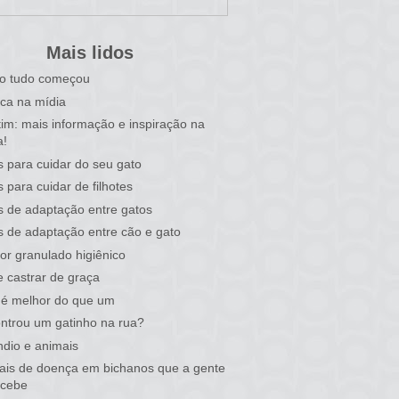
Mais lidos
o tudo começou
ca na mídia
tim: mais informação e inspiração na
a!
s para cuidar do seu gato
s para cuidar de filhotes
s de adaptação entre gatos
s de adaptação entre cão e gato
or granulado higiênico
 castrar de graça
 é melhor do que um
ntrou um gatinho na rua?
ndio e animais
nais de doença em bichanos que a gente
rcebe