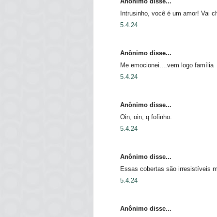
Anônimo disse...
Intrusinho, você é um amor! Vai ch
5.4.24
Anônimo disse...
Me emocionei....vem logo família
5.4.24
Anônimo disse...
Oin, oin, q fofinho.
5.4.24
Anônimo disse...
Essas cobertas são irresistíveis 
5.4.24
Anônimo disse...