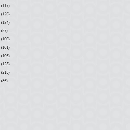
6
(117)
5
(126)
4
(124)
3
(87)
2
(100)
1
(101)
0
(106)
9
(123)
8
(215)
7
(86)