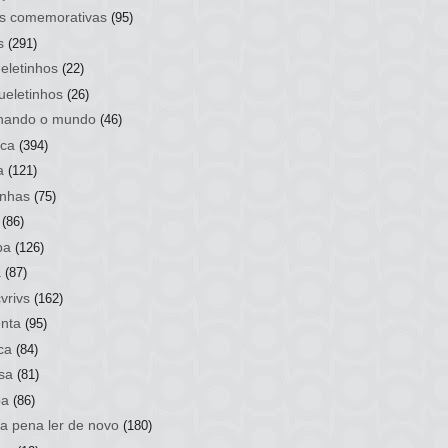
s comemorativas
(95)
s
(291)
eletinhos
(22)
ueletinhos
(26)
hando o mundo
(46)
ca
(394)
a
(121)
nhas
(75)
(86)
ba
(126)
a
(87)
vrivs
(162)
nta
(95)
ca
(84)
sa
(81)
ba
(86)
 a pena ler de novo
(180)