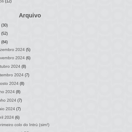
os
(12)
Arquivo
6
(30)
5
(52)
4
(84)
zembro 2024
(5)
vembro 2024
(6)
tubro 2024
(8)
tembro 2024
(7)
osto 2024
(8)
lho 2024
(8)
nho 2024
(7)
io 2024
(7)
ril 2024
(6)
rimeiro colo do Intrú (sim!)