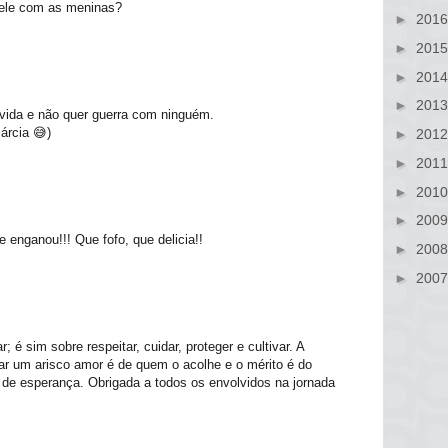
dele com as meninas?
►
201
►
201
►
201
►
201
 vida e não quer guerra com ninguém.
árcia 😅)
►
201
►
201
►
201
►
200
enganou!!! Que fofo, que delicia!!
►
200
►
200
 é sim sobre respeitar, cuidar, proteger e cultivar. A
ar um arisco amor é de quem o acolhe e o mérito é do
 de esperança. Obrigada a todos os envolvidos na jornada