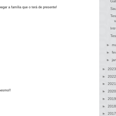
Gat
egar a família que o terá de presente!
Sa
Tes
Int
Tes
►
ma
►
fe
►
ja
►
202
►
202
►
202
mesmo!!
►
202
►
201
►
201
►
201