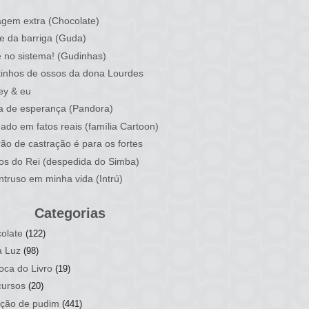
)
gem extra (Chocolate)
e da barriga (Guda)
 no sistema! (Gudinhas)
inhos de ossos da dona Lourdes
ey & eu
a de esperança (Pandora)
ado em fatos reais (família Cartoon)
rão de castração é para os fortes
ios do Rei (despedida do Simba)
ntruso em minha vida (Intrú)
Categorias
olate
(122)
a Luz
(98)
oca do Livro
(19)
ursos
(20)
ção de pudim
(441)