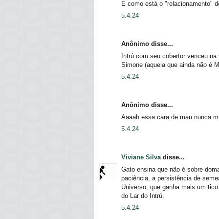
E como está o "relacionamento" 
5.4.24
Anônimo disse...
Intrú com seu cobertor venceu na
Simone (aquela que ainda não é M
5.4.24
Anônimo disse...
Aaaah essa cara de mau nunca me 
5.4.24
Viviane Silva
disse...
Gato ensina que não é sobre domar;
paciência, a persistência de seme
Universo, que ganha mais um tico
do Lar do Intrú.
5.4.24