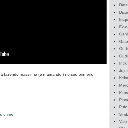
Data
Dica
Esqu
Ex-q
Gan
Gato
Gud
Gudi
Intrú
Juju
ava fazendo massinha (e mamando!) no seu primeiro
Kek
Merc
Pime
Pipo
Pufo
Sim
do crime!
Vale