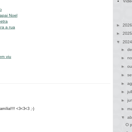
Víde
o
apai Noel
etra
►
202
ra a rua
►
202
▼
202
►
de
em viu
►
no
►
ou
►
se
►
ag
►
ju
►
ju
amília!!!! <3<3<3 ;-)
►
ma
▼
ab
O p