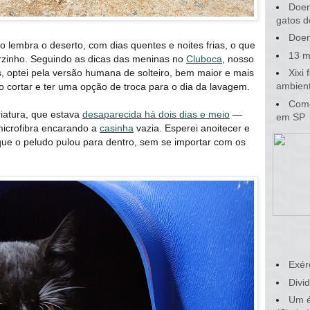
Doen
gatos d
Doen
 lembra o deserto, com dias quentes e noites frias, o que
13 m
rzinho. Seguindo as dicas das meninas no
Cluboca
, nosso
ás, optei pela versão humana de solteiro, bem maior e mais
Xixi
ambient
 cortar e ter uma opção de troca para o dia da lavagem.
Como
iatura, que estava
desaparecida há dois dias e meio
―
em SP
 microfibra encarando a
casinha
vazia. Esperei anoitecer e
rque o peludo pulou para dentro, sem se importar com os
Exér
Divid
Um é