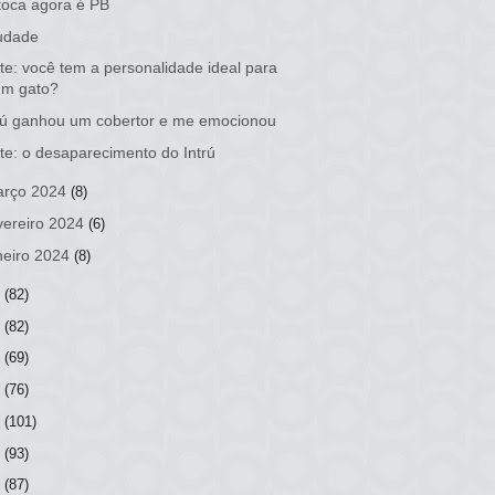
oca agora é PB
udade
te: você tem a personalidade ideal para
um gato?
rú ganhou um cobertor e me emocionou
te: o desaparecimento do Intrú
rço 2024
(8)
vereiro 2024
(6)
neiro 2024
(8)
3
(82)
2
(82)
1
(69)
0
(76)
9
(101)
8
(93)
7
(87)