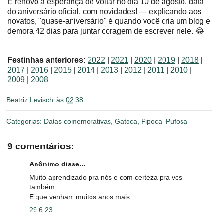
E renovo a esperança de voltar no dia 10 de agosto, data
do aniversário oficial, com novidades! — explicando aos
novatos, "quase-aniversário" é quando você cria um blog e
demora 42 dias para juntar coragem de escrever nele. 😂
Festinhas anteriores:
2022
|
2021
|
2020
|
2019
|
2018
|
2017
|
2016
|
2015
|
2014
|
2013
|
2012
|
2011
|
2010
|
2009
|
2008
Beatriz Levischi
às
02:38
Categorias:
Datas comemorativas
,
Gatoca
,
Pipoca
,
Pufosa
9 comentários:
Anônimo disse...
Muito aprendizado pra nós e com certeza pra vcs
também.
E que venham muitos anos mais
29.6.23