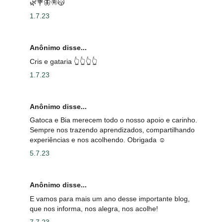
🌿💐🦋🪅😽
1.7.23
Anônimo disse...
Cris e gataria 👆👆👆👆
1.7.23
Anônimo disse...
Gatoca e Bia merecem todo o nosso apoio e carinho.
Sempre nos trazendo aprendizados, compartilhando
experiências e nos acolhendo. Obrigada ☺️
5.7.23
Anônimo disse...
E vamos para mais um ano desse importante blog,
que nos informa, nos alegra, nos acolhe!
7.7.23