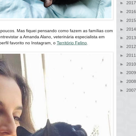
►
201
►
201
►
201
►
201
 poucos. Mas fiquei pensando como fazem as famílias com
ntrevistar a Amanda Alano, veterinária especialista em
►
201
rfil favorito no Instagram, o
Território Felino
.
►
201
►
201
►
201
►
200
►
200
►
200