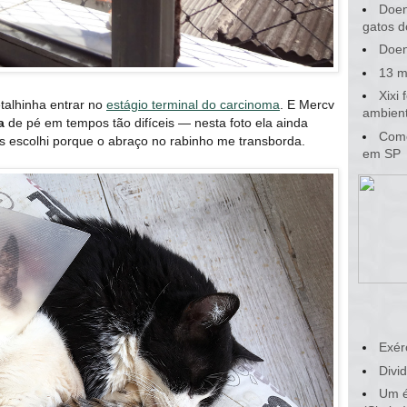
Doen
gatos d
Doen
13 m
Xixi
etalhinha entrar no
estágio terminal do carcinoma
. E Mercv
ambient
a
de pé em tempos tão difíceis — nesta foto ela ainda
Como
s escolhi porque o abraço no rabinho me transborda.
em SP
Exér
Divid
Um é