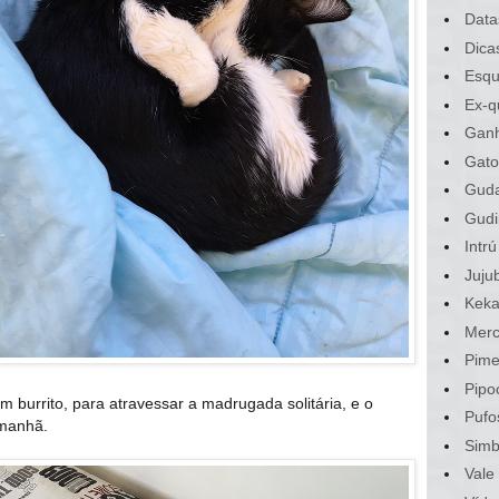
Data
Dica
Esqu
Ex-q
Gan
Gato
Gud
Gudi
Intrú
Juju
Kek
Merc
Pime
Pipo
um burrito, para atravessar a madrugada solitária, e o
Pufo
 manhã.
Sim
Vale