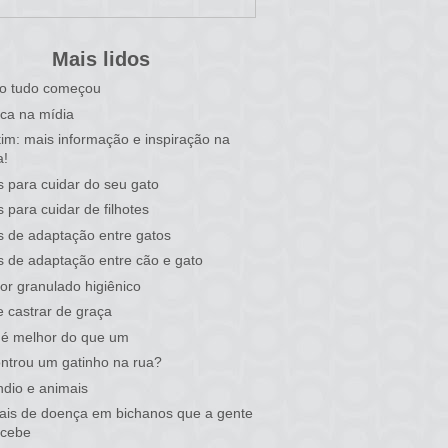
Mais lidos
o tudo começou
ca na mídia
tim: mais informação e inspiração na
a!
s para cuidar do seu gato
s para cuidar de filhotes
s de adaptação entre gatos
s de adaptação entre cão e gato
or granulado higiênico
 castrar de graça
 é melhor do que um
ntrou um gatinho na rua?
ndio e animais
nais de doença em bichanos que a gente
rcebe