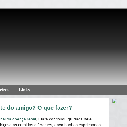
eiros
Links
te do amigo? O que fazer?
inal da doença renal
, Clara continuou grudada nele:
cobiçava as comidas diferentes, dava banhos caprichados —