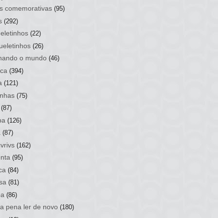
s comemorativas
(95)
s
(292)
eletinhos
(22)
ueletinhos
(26)
hando o mundo
(46)
ca
(394)
a
(121)
nhas
(75)
(87)
ba
(126)
a
(87)
vrivs
(162)
nta
(95)
ca
(84)
sa
(81)
ba
(86)
 a pena ler de novo
(180)