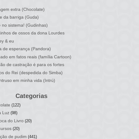
)
gem extra (Chocolate)
e da barriga (Guda)
 no sistema! (Gudinhas)
inhos de ossos da dona Lourdes
ey & eu
a de esperança (Pandora)
ado em fatos reais (família Cartoon)
rão de castração é para os fortes
ios do Rei (despedida do Simba)
ntruso em minha vida (Intrú)
Categorias
olate
(122)
a Luz
(98)
oca do Livro
(20)
ursos
(20)
ção de pudim
(441)