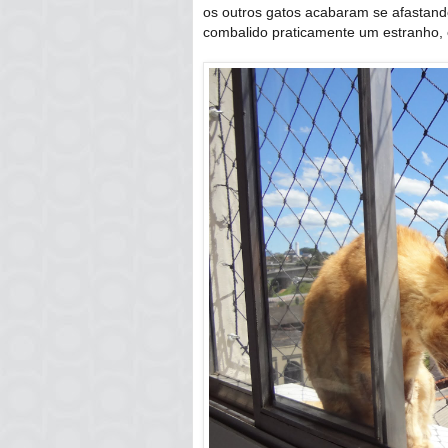
os outros gatos acabaram se afastan
combalido praticamente um estranho, e 