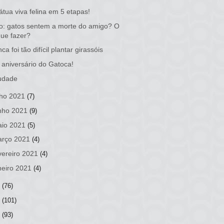
átua viva felina em 5 etapas!
o: gatos sentem a morte do amigo? O
que fazer?
ca foi tão difícil plantar girassóis
 aniversário do Gatoca!
udade
lho 2021
(7)
nho 2021
(9)
io 2021
(5)
rço 2021
(4)
vereiro 2021
(4)
neiro 2021
(4)
0
(76)
9
(101)
8
(93)