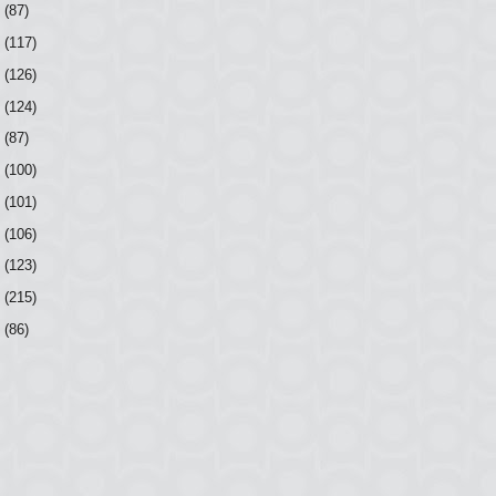
7
(87)
6
(117)
5
(126)
4
(124)
3
(87)
2
(100)
1
(101)
0
(106)
9
(123)
8
(215)
7
(86)