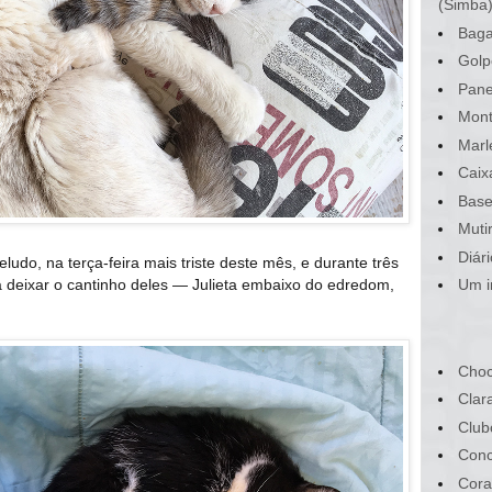
(Simba
Baga
Golp
Pane
Mont
Marl
Caix
Base
Muti
Diár
udo, na terça-feira mais triste deste mês, e durante três
 deixar o cantinho deles — Julieta embaixo do edredom,
Um i
Choc
Clar
Club
Conc
Cora