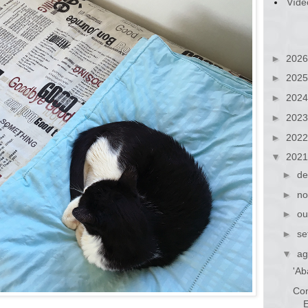
Víde
►
202
►
202
►
202
►
202
►
202
▼
202
►
de
►
no
►
ou
►
se
▼
ag
'Ab
Com