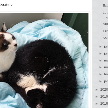
lorzinho.
Est
Lut
Nun
14º
Sa
►
ju
►
ju
►
ma
►
ma
►
fe
►
ja
►
202
►
201
►
201