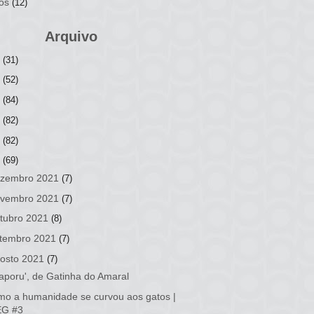
os
(12)
Arquivo
6
(31)
5
(52)
4
(84)
3
(82)
2
(82)
1
(69)
zembro 2021
(7)
vembro 2021
(7)
tubro 2021
(8)
tembro 2021
(7)
osto 2021
(7)
aporu', de Gatinha do Amaral
o a humanidade se curvou aos gatos |
EG #3