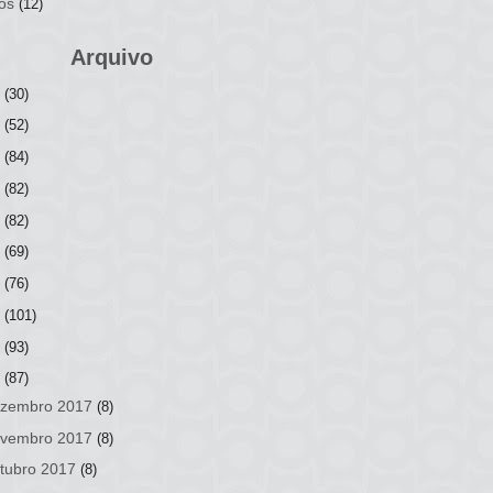
os
(12)
Arquivo
6
(30)
5
(52)
4
(84)
3
(82)
2
(82)
1
(69)
0
(76)
9
(101)
8
(93)
7
(87)
zembro 2017
(8)
vembro 2017
(8)
tubro 2017
(8)