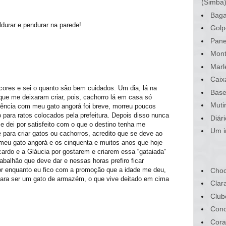
(Simba
Baga
ldurar e pendurar na parede!
Golp
Pane
Mont
Marl
Caix
cores e sei o quanto são bem cuidados. Um dia, lá na
Base
 que me deixaram criar, pois, cachorro lá em casa só
Muti
vência com meu gato angorá foi breve, morreu poucos
para ratos colocados pela prefeitura. Depois disso nunca
Diár
e dei por satisfeito com o que o destino tenha me
Um i
 para criar gatos ou cachorros, acredito que se deve ao
meu gato angorá e os cinquenta e muitos anos que hoje
ardo e a Gláucia por gostarem e criarem essa “gataiada”
abalhão que deve dar e nessas horas prefiro ficar
r enquanto eu fico com a promoção que a idade me deu,
Choc
 para ser um gato de armazém, o que vive deitado em cima
Clar
Club
Conc
Cora