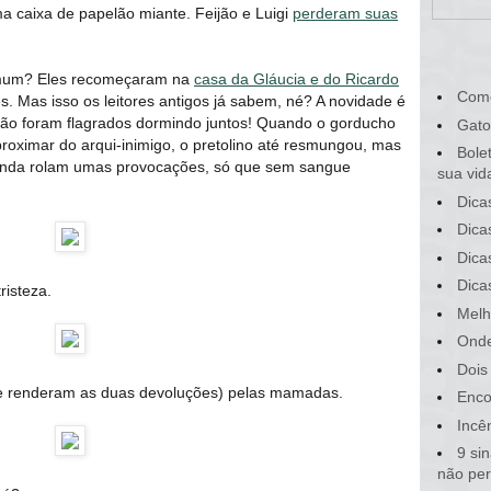
a caixa de papelão miante. Feijão e Luigi
perderam suas
omum? Eles recomeçaram na
casa da Gláucia e do Ricardo
Com
. Mas isso os leitores antigos já sabem, né? A novidade é
jão foram flagrados dormindo juntos! Quando o gorducho
Gato
proximar do arqui-inimigo, o pretolino até resmungou, mas
Bole
 ainda rolam umas provocações, só que sem sangue
sua vid
Dica
Dica
Dica
Dica
risteza.
Melh
Onde
Dois
ue renderam as duas devoluções) pelas mamadas.
Enco
Incê
9 si
não pe