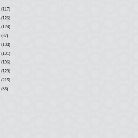
6
(117)
5
(126)
4
(124)
3
(87)
2
(100)
1
(101)
0
(106)
9
(123)
8
(215)
7
(86)