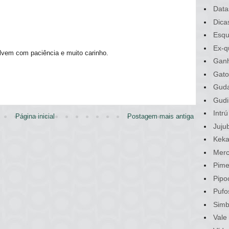
Data
Dica
Esqu
Ex-q
lvem com paciência e muito carinho.
Gan
Gato
Gud
Gudi
Intrú
Página inicial
Postagem mais antiga
Juju
Kek
Merc
Pime
Pipo
Pufo
Sim
Vale