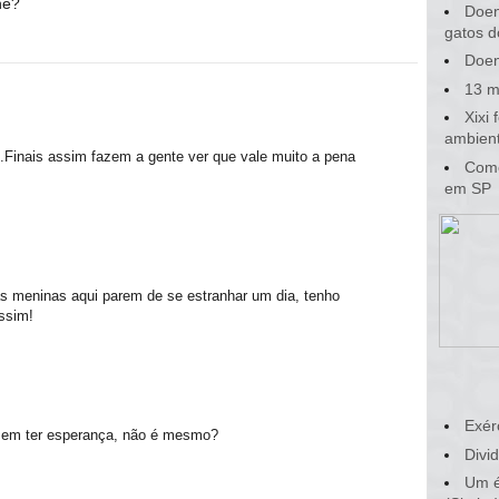
né?
Doen
gatos d
Doen
13 m
Xixi
ambient
.Finais assim fazem a gente ver que vale muito a pena
Como
em SP
s meninas aqui parem de se estranhar um dia, tenho
ssim!
Exér
fazem ter esperança, não é mesmo?
Divid
Um é