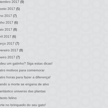
tembro 2017
(9)
osto 2017
(5)
lho 2017
(7)
nho 2017
(6)
io 2017
(8)
ril 2017
(6)
rço 2017
(7)
vereiro 2017
(8)
neiro 2017
(7)
deu um gatinho? Siga estas dicas!
tro motivos para comemorar
tro horas para fazer a diferença!
ndo a morte se engana de alvo
antástico universo das plantas
testo felino
rte no brinquedo do seu gato!