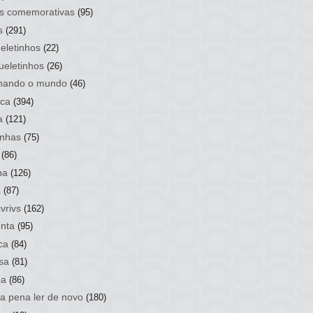
s comemorativas
(95)
s
(291)
eletinhos
(22)
ueletinhos
(26)
hando o mundo
(46)
ca
(394)
a
(121)
nhas
(75)
(86)
ba
(126)
a
(87)
vrivs
(162)
nta
(95)
ca
(84)
sa
(81)
ba
(86)
 a pena ler de novo
(180)