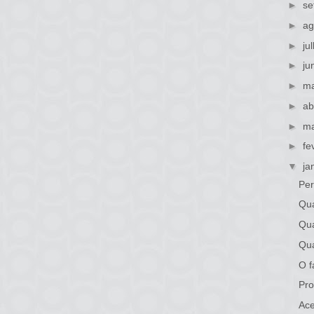
►
se
►
ag
►
ju
►
ju
►
ma
►
ab
►
ma
►
fe
▼
ja
Per
Qua
Qua
Qua
O f
Pro
Ace