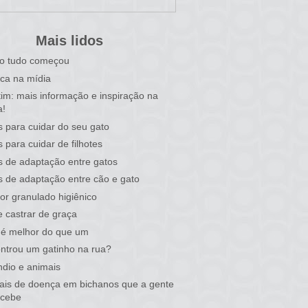
Mais lidos
o tudo começou
ca na mídia
tim: mais informação e inspiração na
a!
s para cuidar do seu gato
s para cuidar de filhotes
s de adaptação entre gatos
s de adaptação entre cão e gato
or granulado higiênico
 castrar de graça
 é melhor do que um
ntrou um gatinho na rua?
ndio e animais
nais de doença em bichanos que a gente
rcebe