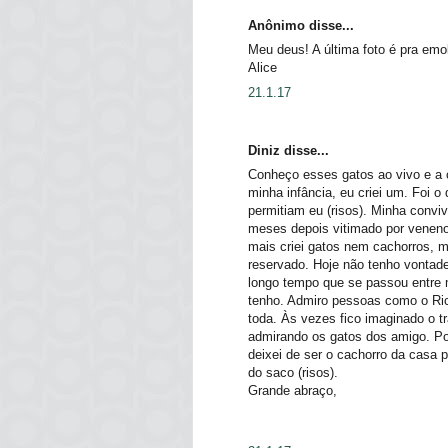
Anônimo disse...
Meu deus! A última foto é pra emo
Alice
21.1.17
Diniz disse...
Conheço esses gatos ao vivo e a 
minha infância, eu criei um. Foi o
permitiam eu (risos). Minha convi
meses depois vitimado por veneno 
mais criei gatos nem cachorros, m
reservado. Hoje não tenho vontade
longo tempo que se passou entre 
tenho. Admiro pessoas como o Ric
toda. Às vezes fico imaginado o tr
admirando os gatos dos amigo. Po
deixei de ser o cachorro da casa
do saco (risos).
Grande abraço,