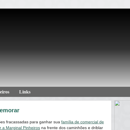
eiros
Links
memorar
ões fracassadas para ganhar sua
família de comercial de
r a Marginal Pinheiros
na frente dos caminhões e driblar