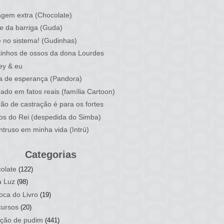
)
gem extra (Chocolate)
e da barriga (Guda)
 no sistema! (Gudinhas)
inhos de ossos da dona Lourdes
ey & eu
a de esperança (Pandora)
ado em fatos reais (família Cartoon)
rão de castração é para os fortes
ios do Rei (despedida do Simba)
ntruso em minha vida (Intrú)
Categorias
olate
(122)
a Luz
(98)
oca do Livro
(19)
ursos
(20)
ção de pudim
(441)