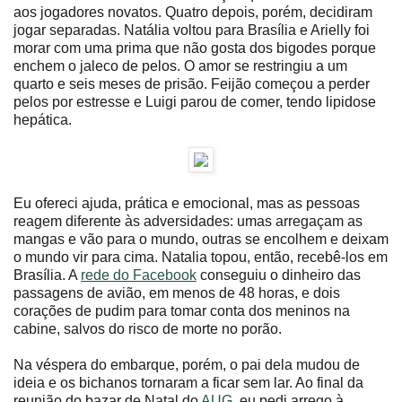
aos jogadores novatos. Quatro depois, porém, decidiram
jogar separadas. Natália voltou para Brasília e Arielly foi
morar com uma prima que não gosta dos bigodes porque
enchem o jaleco de pelos. O amor se restringiu a um
quarto e seis meses de prisão. Feijão começou a perder
pelos por estresse e Luigi parou de comer, tendo lipidose
hepática.
Eu ofereci ajuda, prática e emocional, mas as pessoas
reagem diferente às adversidades: umas arregaçam as
mangas e vão para o mundo, outras se encolhem e deixam
o mundo vir para cima. Natalia topou, então, recebê-los em
Brasília. A
rede do Facebook
conseguiu o dinheiro das
passagens de avião, em menos de 48 horas, e dois
corações de pudim para tomar conta dos meninos na
cabine, salvos do risco de morte no porão.
Na véspera do embarque, porém, o pai dela mudou de
ideia e os bichanos tornaram a ficar sem lar. Ao final da
reunião do bazar de Natal do
AUG
, eu pedi arrego à