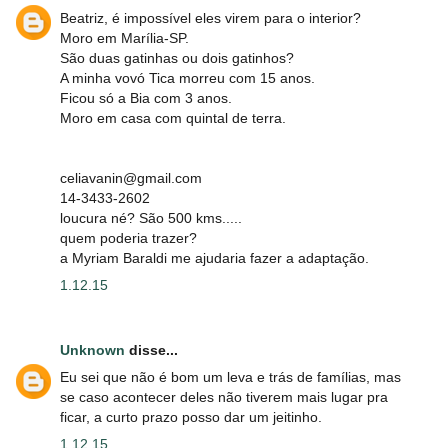
Beatriz, é impossível eles virem para o interior?
Moro em Marília-SP.
São duas gatinhas ou dois gatinhos?
A minha vovó Tica morreu com 15 anos.
Ficou só a Bia com 3 anos.
Moro em casa com quintal de terra.
celiavanin@gmail.com
14-3433-2602
loucura né? São 500 kms.....
quem poderia trazer?
a Myriam Baraldi me ajudaria fazer a adaptação.
1.12.15
Unknown
disse...
Eu sei que não é bom um leva e trás de famílias, mas
se caso acontecer deles não tiverem mais lugar pra
ficar, a curto prazo posso dar um jeitinho.
1.12.15