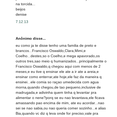
na torcida...
beijos
denise
7.12.13
Anônimo disse...
eu como ja te disse tenho uma familia de preto e
brancos...Francisco Oswaldo,Clara,Mimi,e
Coelho...destes,so o Coelho,e mega apavorado,os
outros tres,sao meio q humanizados...principalmente o
Francisco Oswaldo,q chegou aqui com menos de 2
meses,e eu tive q ensinar ele ate a ir ate a areia,e
ensinar como enterrar,ate hoje,ele faz da maneira q
ensinei...ele comia so raçao umedecida com agua
morna,quando chegou,de tao pequeno,inclusive de
madrugada,e adivinha quem tinha q levantar pra
alimentar o nene?porq se eu nao levantava,ele ficava
amassando pao encima de mim, ate eu acordar...nao
sei se nao sabia,ou nao queria comer sozinho...e alias
Bia,quando vc diz q leva onde for preciso,vale pra