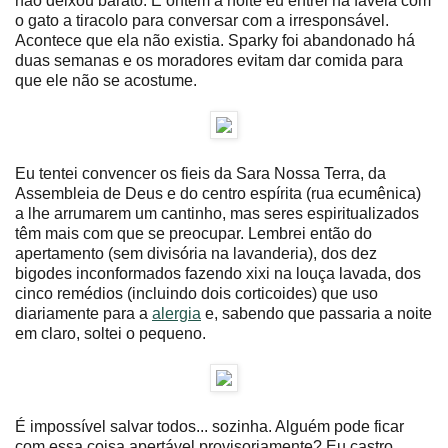
não deixou barato. E ontem à noite eu entrei na favela com
o gato a tiracolo para conversar com a irresponsável.
Acontece que ela não existia. Sparky foi abandonado há
duas semanas e os moradores evitam dar comida para
que ele não se acostume.
Eu tentei convencer os fieis da Sara Nossa Terra, da
Assembleia de Deus e do centro espírita (rua ecumênica)
a lhe arrumarem um cantinho, mas seres espiritualizados
têm mais com que se preocupar. Lembrei então do
apertamento (sem divisória na lavanderia), dos dez
bigodes inconformados fazendo xixi na louça lavada, dos
cinco remédios (incluindo dois corticoides) que uso
diariamente para a
alergia
e, sabendo que passaria a noite
em claro, soltei o pequeno.
É impossível salvar todos... sozinha. Alguém pode ficar
com essa coisa apertável provisoriamente? Eu castro,