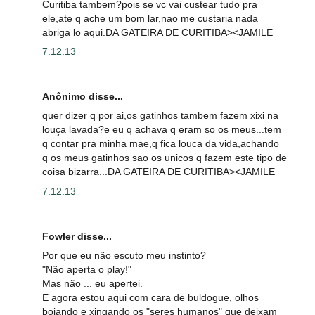
Curitiba tambem?pois se vc vai custear tudo pra
ele,ate q ache um bom lar,nao me custaria nada
abriga lo aqui.DA GATEIRA DE CURITIBA><JAMILE
7.12.13
Anônimo disse...
quer dizer q por ai,os gatinhos tambem fazem xixi na
louça lavada?e eu q achava q eram so os meus...tem
q contar pra minha mae,q fica louca da vida,achando
q os meus gatinhos sao os unicos q fazem este tipo de
coisa bizarra...DA GATEIRA DE CURITIBA><JAMILE
7.12.13
Fowler disse...
Por que eu não escuto meu instinto?
"Não aperta o play!"
Mas não ... eu apertei.
E agora estou aqui com cara de buldogue, olhos
boiando e xingando os "seres humanos" que deixam