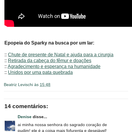
Epopeia do Sparky na busca por um lar:
::
Chute de presente de Natal e ajuda para a cirurgia
::
Retirada da cabeça do fêmur e doações
::
Agradecimento e esperança na humanidade
::
Unidos por uma pata quebrada
Beatriz Levischi
às
15:48
14 comentários:
Denise
disse...
ai minha nossa senhora do sagrado coração de
pudim! ele é a coisa mais fofurenta e desejável!