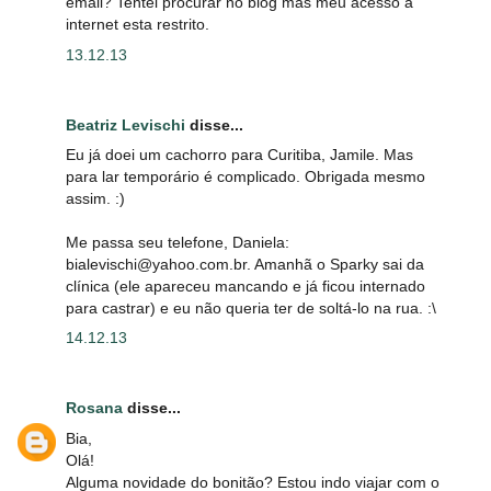
email? Tentei procurar no blog mas meu acesso a
internet esta restrito.
13.12.13
Beatriz Levischi
disse...
Eu já doei um cachorro para Curitiba, Jamile. Mas
para lar temporário é complicado. Obrigada mesmo
assim. :)
Me passa seu telefone, Daniela:
bialevischi@yahoo.com.br. Amanhã o Sparky sai da
clínica (ele apareceu mancando e já ficou internado
para castrar) e eu não queria ter de soltá-lo na rua. :\
14.12.13
Rosana
disse...
Bia,
Olá!
Alguma novidade do bonitão? Estou indo viajar com o