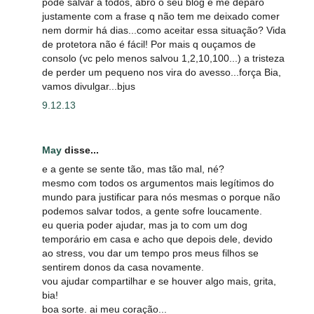
pode salvar a todos, abro o seu blog e me deparo
justamente com a frase q não tem me deixado comer
nem dormir há dias...como aceitar essa situação? Vida
de protetora não é fácil! Por mais q ouçamos de
consolo (vc pelo menos salvou 1,2,10,100...) a tristeza
de perder um pequeno nos vira do avesso...força Bia,
vamos divulgar...bjus
9.12.13
May
disse...
e a gente se sente tão, mas tão mal, né?
mesmo com todos os argumentos mais legítimos do
mundo para justificar para nós mesmas o porque não
podemos salvar todos, a gente sofre loucamente.
eu queria poder ajudar, mas ja to com um dog
temporário em casa e acho que depois dele, devido
ao stress, vou dar um tempo pros meus filhos se
sentirem donos da casa novamente.
vou ajudar compartilhar e se houver algo mais, grita,
bia!
boa sorte. ai meu coração...