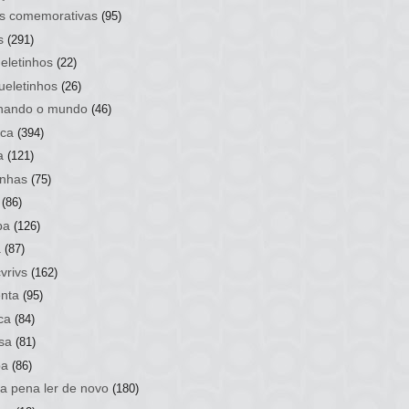
s comemorativas
(95)
s
(291)
eletinhos
(22)
ueletinhos
(26)
hando o mundo
(46)
ca
(394)
a
(121)
nhas
(75)
(86)
ba
(126)
a
(87)
vrivs
(162)
nta
(95)
ca
(84)
sa
(81)
ba
(86)
 a pena ler de novo
(180)