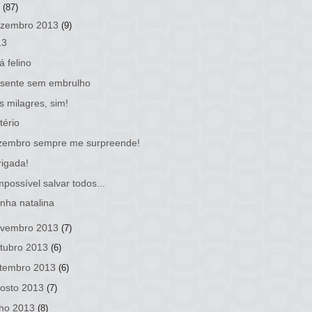
3
(87)
zembro 2013
(9)
13
á felino
esente sem embrulho
s milagres, sim!
tério
zembro sempre me surpreende!
igada!
mpossível salvar todos...
inha natalina
vembro 2013
(7)
tubro 2013
(6)
tembro 2013
(6)
osto 2013
(7)
lho 2013
(8)