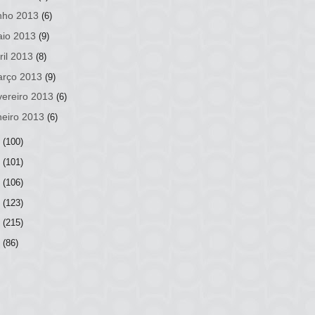
nho 2013
(6)
io 2013
(9)
ril 2013
(8)
rço 2013
(9)
vereiro 2013
(6)
neiro 2013
(6)
2
(100)
1
(101)
0
(106)
9
(123)
8
(215)
7
(86)