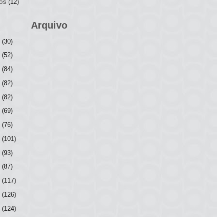
os
(12)
Arquivo
6
(30)
5
(52)
4
(84)
3
(82)
2
(82)
1
(69)
0
(76)
9
(101)
8
(93)
7
(87)
6
(117)
5
(126)
4
(124)