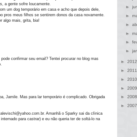
s, a gente sofre loucamente.
►
ju
 com um dog temporário em casa e acho que depois dele,
po pros meus filhos se sentirem donos da casa novamente.
►
ma
 algo mais, grita, bia!
►
ab
►
ma
►
fe
►
ja
 pode confirmar seu email? Tentei procurar no blog mas
►
201
o.
►
201
►
201
►
200
►
200
iba, Jamile. Mas para lar temporário é complicado. Obrigada
►
200
bialevischi@yahoo.com.br. Amanhã o Sparky sai da clínica
internado para castrar) e eu não queria ter de soltá-lo na