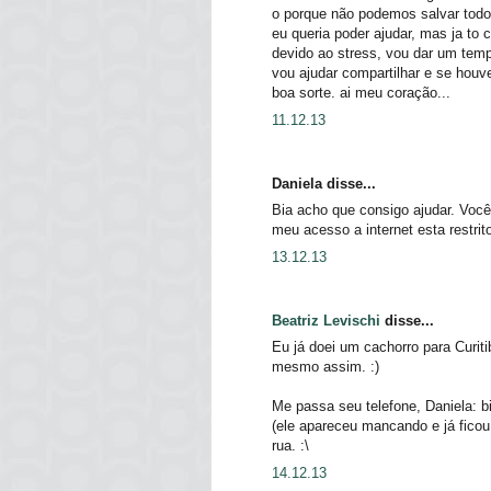
o porque não podemos salvar todo
eu queria poder ajudar, mas ja to
devido ao stress, vou dar um tem
vou ajudar compartilhar e se houver
boa sorte. ai meu coração...
11.12.13
Daniela disse...
Bia acho que consigo ajudar. Você
meu acesso a internet esta restrit
13.12.13
Beatriz Levischi
disse...
Eu já doei um cachorro para Curit
mesmo assim. :)
Me passa seu telefone, Daniela: 
(ele apareceu mancando e já ficou 
rua. :\
14.12.13