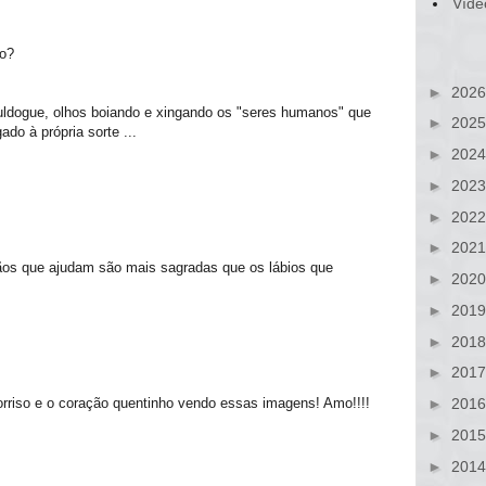
Víde
to?
►
202
uldogue, olhos boiando e xingando os "seres humanos" que
►
202
do à própria sorte ...
►
202
►
202
►
202
►
202
ãos que ajudam são mais sagradas que os lábios que
►
202
►
201
►
201
►
201
►
201
orriso e o coração quentinho vendo essas imagens! Amo!!!!
►
201
►
201