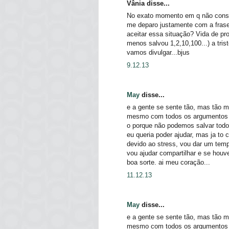
Vânia disse...
No exato momento em q não consig
me deparo justamente com a fras
aceitar essa situação? Vida de pr
menos salvou 1,2,10,100...) a tris
vamos divulgar...bjus
9.12.13
May
disse...
e a gente se sente tão, mas tão m
mesmo com todos os argumentos m
o porque não podemos salvar todo
eu queria poder ajudar, mas ja to
devido ao stress, vou dar um tem
vou ajudar compartilhar e se houver
boa sorte. ai meu coração...
11.12.13
May
disse...
e a gente se sente tão, mas tão m
mesmo com todos os argumentos m