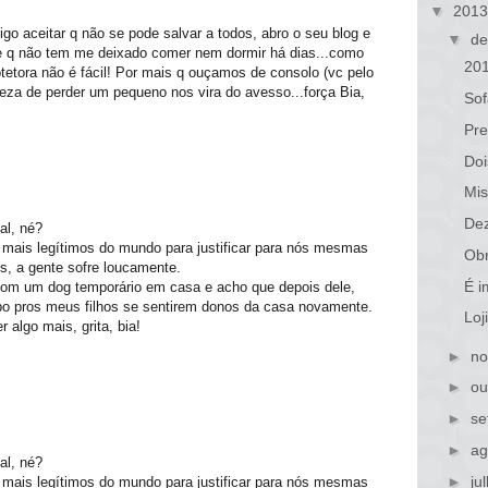
▼
201
o aceitar q não se pode salvar a todos, abro o seu blog e
▼
de
e q não tem me deixado comer nem dormir há dias...como
20
otetora não é fácil! Por mais q ouçamos de consolo (vc pelo
teza de perder um pequeno nos vira do avesso...força Bia,
Sof
Pr
Doi
Mis
De
al, né?
ais legítimos do mundo para justificar para nós mesmas
Obr
s, a gente sofre loucamente.
É i
 com um dog temporário em casa e acho que depois dele,
po pros meus filhos se sentirem donos da casa novamente.
Loj
 algo mais, grita, bia!
►
no
►
ou
►
se
►
ag
al, né?
►
ju
ais legítimos do mundo para justificar para nós mesmas