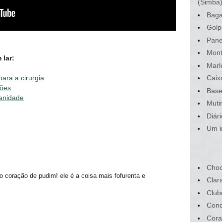
(Simba
Baga
Golp
Pane
Mont
 lar:
Marl
ara a cirurgia
Caix
ções
Base
anidade
Muti
Diár
Um i
Choc
 coração de pudim! ele é a coisa mais fofurenta e
Clar
Club
Conc
Cora