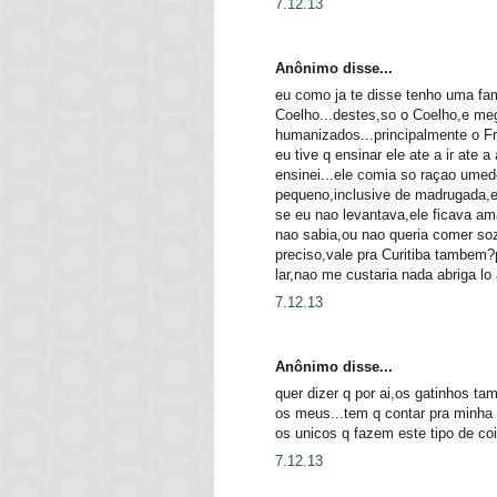
7.12.13
Anônimo disse...
eu como ja te disse tenho uma fam
Coelho...destes,so o Coelho,e me
humanizados...principalmente o 
eu tive q ensinar ele ate a ir ate 
ensinei...ele comia so raçao um
pequeno,inclusive de madrugada,e 
se eu nao levantava,ele ficava a
nao sabia,ou nao queria comer sozi
preciso,vale pra Curitiba tambem?
lar,nao me custaria nada abrig
7.12.13
Anônimo disse...
quer dizer q por ai,os gatinhos t
os meus...tem q contar pra minha
os unicos q fazem este tipo de 
7.12.13