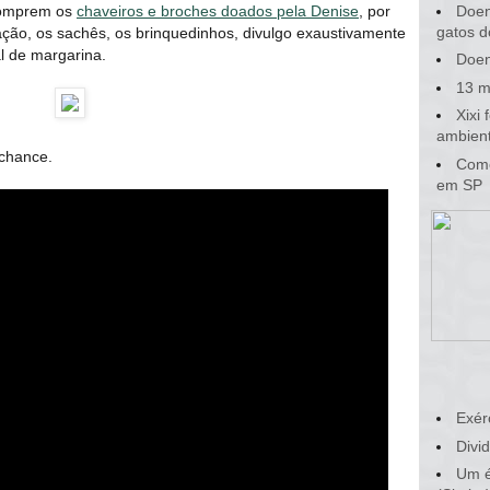
(comprem os
chaveiros e broches doados pela Denise
, por
Doen
gatos d
ração, os sachês, os brinquedinhos, divulgo exaustivamente
l de margarina.
Doen
13 m
Xixi
ambient
 chance.
Como
em SP
Exér
Divid
Um é