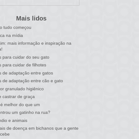
Mais lidos
o tudo começou
ca na mídia
tim: mais informação e inspiração na
a!
s para cuidar do seu gato
s para cuidar de filhotes
s de adaptação entre gatos
s de adaptação entre cão e gato
or granulado higiênico
 castrar de graça
 é melhor do que um
ntrou um gatinho na rua?
ndio e animais
nais de doença em bichanos que a gente
rcebe