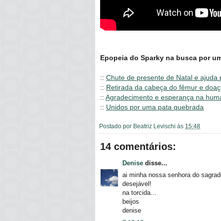
Epopeia do Sparky na busca por um
::
Chute de presente de Natal e ajuda p
::
Retirada da cabeça do fêmur e doa
::
Agradecimento e esperança na hum
::
Unidos por uma pata quebrada
Postado por
Beatriz Levischi
às
15:48
14 comentários:
Denise
disse...
ai minha nossa senhora do sagrado
desejável!
na torcida...
beijos
denise