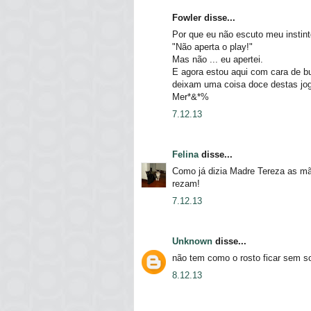
Fowler disse...
Por que eu não escuto meu instin
"Não aperta o play!"
Mas não ... eu apertei.
E agora estou aqui com cara de b
deixam uma coisa doce destas joga
Mer*&*%
7.12.13
Felina
disse...
Como já dizia Madre Tereza as m
rezam!
7.12.13
Unknown
disse...
não tem como o rosto ficar sem s
8.12.13