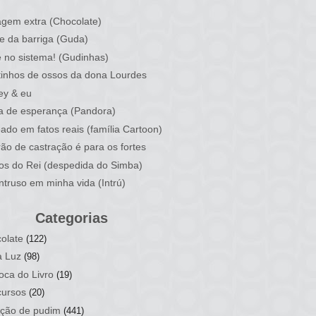
)
gem extra (Chocolate)
e da barriga (Guda)
 no sistema! (Gudinhas)
inhos de ossos da dona Lourdes
ey & eu
a de esperança (Pandora)
ado em fatos reais (família Cartoon)
rão de castração é para os fortes
ios do Rei (despedida do Simba)
ntruso em minha vida (Intrú)
Categorias
olate
(122)
a Luz
(98)
oca do Livro
(19)
ursos
(20)
ção de pudim
(441)