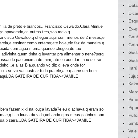
Data
Dica
Esqu
ilia de preto e brancos...Francisco Oswaldo,Clara,Mimi,e
Ex-q
ga apavorado,os outros tres,sao meio q
Gan
Francisco Oswaldo,q chegou aqui com menos de 2 meses,e
a areia,e ensinar como enterrar,ate hoje,ele faz da maneira q
Gato
edecida com agua morna,quando chegou,de tao
Gud
adivinha quem tinha q levantar pra alimentar o nene?porq
massando pao encima de mim, ate eu acordar...nao sei se
Gudi
nho...e alias Bia,quando vc diz q leva onde for
Intrú
pois se vc vai custear tudo pra ele,ate q ache um bom
Juju
a lo aqui.DA GATEIRA DE CURITIBA><JAMILE
Kek
Merc
Pime
Pipo
ambem fazem xixi na louça lavada?e eu q achava q eram so
 mae,q fica louca da vida,achando q os meus gatinhos sao
Pufo
coisa bizarra...DA GATEIRA DE CURITIBA><JAMILE
Sim
Vale