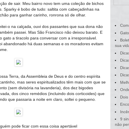
ção de sair. Meu bairro novo tem uma coleção de bichos
s. Sparky é bobo de tudo: saltita com cabeçadinhas na
 chão para ganhar carinho, ronrona só de olhar.
Com
jeitei-o na calçada, ouvi dos passantes que sua dona não
 também passei. Mas São Francisco não deixou barato. E
Gato
o gato a tiracolo para conversar com a irresponsável.
Bole
 foi abandonado há duas semanas e os moradores evitam
sua vid
ume.
Dica
Dica
Dica
Dica
ossa Terra, da Assembleia de Deus e do centro espírita
antinho, mas seres espiritualizados têm mais com que se
Melh
to (sem divisória na lavanderia), dos dez bigodes
Onde
vada, dos cinco remédios (incluindo dois corticoides) que
Dois
ndo que passaria a noite em claro, soltei o pequeno.
Enco
Incê
9 si
não pe
Alguém pode ficar com essa coisa apertável