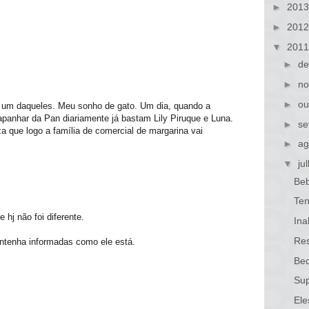
►
201
►
201
▼
201
►
de
►
no
►
ou
r um daqueles. Meu sonho de gato. Um dia, quando a
 apanhar da Pan diariamente já bastam Lily Piruque e Luna.
►
se
za que logo a família de comercial de margarina vai
►
ag
▼
ju
Beb
Ten
hj não foi diferente.
Ina
Re
ntenha informadas como ele está.
Bed
Sup
Ele