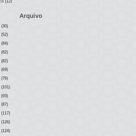
os
(12)
Arquivo
6
(30)
5
(52)
4
(84)
3
(82)
2
(82)
1
(69)
0
(76)
9
(101)
8
(93)
7
(87)
6
(117)
5
(126)
4
(124)