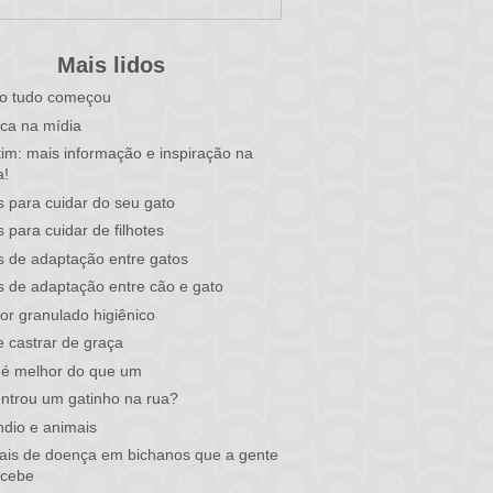
Mais lidos
o tudo começou
ca na mídia
tim: mais informação e inspiração na
a!
s para cuidar do seu gato
s para cuidar de filhotes
s de adaptação entre gatos
s de adaptação entre cão e gato
or granulado higiênico
 castrar de graça
 é melhor do que um
ntrou um gatinho na rua?
ndio e animais
nais de doença em bichanos que a gente
rcebe