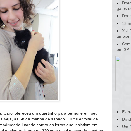
Doen
gatos d
Doen
13 m
Xixi
ambient
Como
em SP
Exér
, Carol ofereceu um quartinho para pernoite em seu
a Veja, às 6h da manhã de sábado. Eu fui e voltei da
Divid
madrugada lutando contra as letras que insistiam em
Um é
 a criatura ligada no 220 com o sol nascendo e caí na