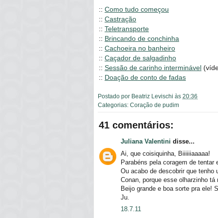
::
Como tudo começou
::
Castração
::
Teletransporte
::
Brincando de conchinha
::
Cachoeira no banheiro
::
Caçador de salgadinho
::
Sessão de carinho interminável
(víde
::
Doação de conto de fadas
Postado por
Beatriz Levischi
às
20:36
Categorias:
Coração de pudim
41 comentários:
Juliana Valentini
disse...
Ai, que coisiquinha, Biiiiiiaaaaa!
Parabéns pela coragem de tentar e
Ou acabo de descobrir que tenho 
Conan, porque esse olharzinho tá
Beijo grande e boa sorte pra ele! 
Ju.
18.7.11