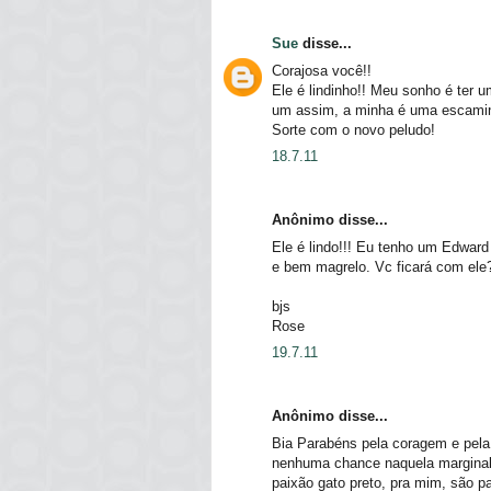
Sue
disse...
Corajosa você!!
Ele é lindinho!! Meu sonho é ter u
um assim, a minha é uma escamin
Sorte com o novo peludo!
18.7.11
Anônimo disse...
Ele é lindo!!! Eu tenho um Edward
e bem magrelo. Vc ficará com ele
bjs
Rose
19.7.11
Anônimo disse...
Bia Parabéns pela coragem e pela 
nenhuma chance naquela marginal.
paixão gato preto, pra mim, são p