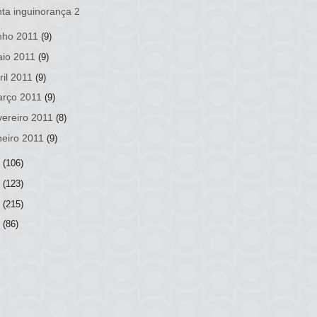
ta inguinorança 2
nho 2011
(9)
io 2011
(9)
ril 2011
(9)
rço 2011
(9)
vereiro 2011
(8)
neiro 2011
(9)
0
(106)
9
(123)
8
(215)
7
(86)