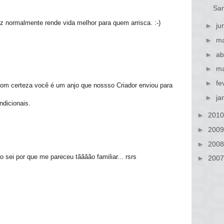
San
iz normalmente rende vida melhor para quem arrisca. :-)
►
ju
►
ma
►
ab
►
ma
►
fe
com certeza você é um anjo que nossso Criador enviou para
►
ja
ndicionais.
►
201
►
200
►
200
o sei por que me pareceu tãããão familiar... rsrs
►
200