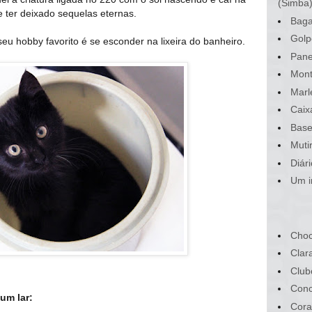
(Simba
 ter deixado sequelas eternas.
Baga
Golp
eu hobby favorito é se esconder na lixeira do banheiro.
Pane
Mont
Marl
Caix
Base
Muti
Diár
Um i
Choc
Clar
Club
Conc
um lar:
Cora