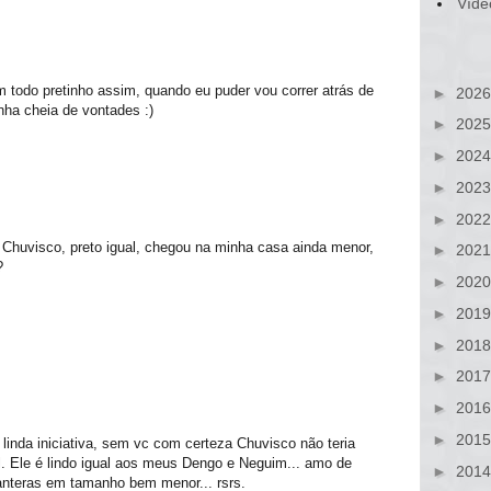
Víde
m todo pretinho assim, quando eu puder vou correr atrás de
►
202
ha cheia de vontades :)
►
202
►
202
►
202
►
202
 Chuvisco, preto igual, chegou na minha casa ainda menor,
►
202
?
►
202
►
201
►
201
►
201
►
201
►
201
linda iniciativa, sem vc com certeza Chuvisco não teria
 Ele é lindo igual aos meus Dengo e Neguim... amo de
►
201
anteras em tamanho bem menor... rsrs.