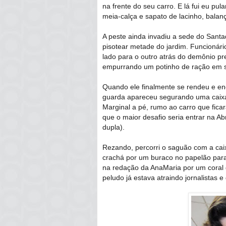
na frente do seu carro. E lá fui eu pula
meia-calça e sapato de lacinho, balan
A peste ainda invadiu a sede do Sant
pisotear metade do jardim. Funcionár
lado para o outro atrás do demônio pr
empurrando um potinho de ração em s
Quando ele finalmente se rendeu e en
guarda apareceu segurando uma caixa. 
Marginal a pé, rumo ao carro que ficar
que o maior desafio seria entrar na A
dupla).
Rezando, percorri o saguão com a cai
crachá por um buraco no papelão para
na redação da AnaMaria por um coral d
peludo já estava atraindo jornalistas e