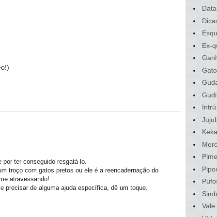
Data
Dica
Esqu
Ex-q
Gan
o!)
Gato
Gud
Gudi
Intrú
Juju
Kek
Merc
Pime
 por ter conseguido resgatá-lo.
Pipo
um troço com gatos pretos ou ele é a reencadernação do
 me atravessando!
Pufo
Se precisar de alguma ajuda específica, dê um toque.
Sim
Vale