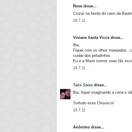
Rose disse...
Cruzar na frente do carro da Beatr
19.7.11
Viviane Santa Vicca disse...
Bia,
Fiquei com os olhos marejados...
cuidar dos peludinhos.
Eu e a Marie somos suas fãs inco
19.7.11
Tatis Sales
disse...
Bia, fiquei imaginando a cena e nã
Sortudo esse Chuvisco!
19.7.11
Anônimo disse...