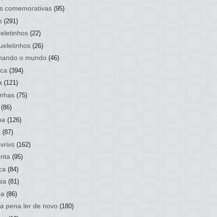
s comemorativas
(95)
s
(291)
eletinhos
(22)
ueletinhos
(26)
hando o mundo
(46)
ca
(394)
a
(121)
nhas
(75)
(86)
ba
(126)
a
(87)
vrivs
(162)
nta
(95)
ca
(84)
sa
(81)
ba
(86)
 a pena ler de novo
(180)