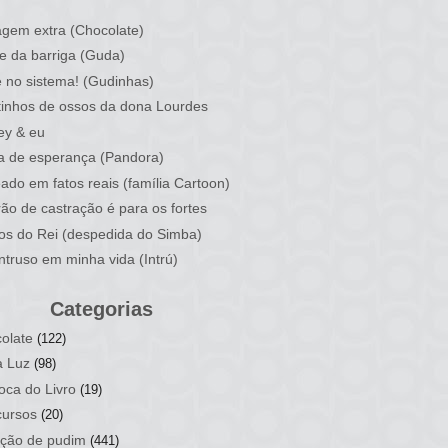
)
gem extra (Chocolate)
e da barriga (Guda)
 no sistema! (Gudinhas)
inhos de ossos da dona Lourdes
ey & eu
a de esperança (Pandora)
ado em fatos reais (família Cartoon)
rão de castração é para os fortes
ios do Rei (despedida do Simba)
ntruso em minha vida (Intrú)
Categorias
olate
(122)
a Luz
(98)
oca do Livro
(19)
ursos
(20)
ção de pudim
(441)