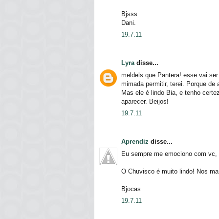
Bjsss
Dani.
19.7.11
Lyra
disse...
meldels que Pantera! esse vai se
mimada permitir, terei. Porque de
Mas ele é lindo Bia, e tenho certe
aparecer. Beijos!
19.7.11
Aprendiz
disse...
Eu sempre me emociono com vc, e 
O Chuvisco é muito lindo! Nos ma
Bjocas
19.7.11