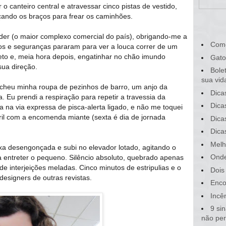
r o canteiro central e atravessar cinco pistas de vestido,
çando os braços para frear os caminhões.
ader (o maior complexo comercial do país), obrigando-me a
Com
ios e seguranças pararam para ver a louca correr de um
eto e, meia hora depois, engatinhar no chão imundo
Gato
ua direção.
Bole
sua vid
cheu minha roupa de pezinhos de barro, um anjo da
Dica
Eu prendi a respiração para repetir a travessia da
Dica
a na via expressa de pisca-alerta ligado, e não me toquei
bril com a encomenda miante (sexta é dia de jornada
Dica
Dica
Melh
xa desengonçada e subi no elevador lotado, agitando o
Onde
 entreter o pequeno. Silêncio absoluto, quebrado apenas
e interjeições meladas. Cinco minutos de estripulias e o
Dois
 designers de outras revistas.
Enco
Incê
9 si
não pe