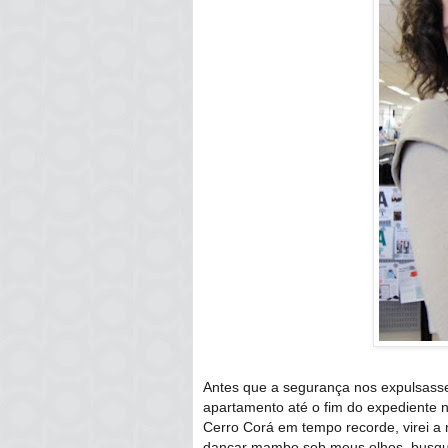
Antes que a segurança nos expulsasse
apartamento até o fim do expediente n
Cerro Corá em tempo recorde, virei a 
dançar mambo sob meus olhos, busquei