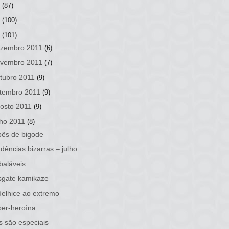
3
(87)
2
(100)
1
(101)
zembro 2011
(6)
vembro 2011
(7)
tubro 2011
(9)
tembro 2011
(9)
osto 2011
(9)
lho 2011
(8)
ês de bigode
dências bizarras – julho
baláveis
sgate kamikaze
elhice ao extremo
er-heroína
s são especiais