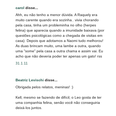
carol
disse...
Ahh, eu não tenho a menor dúvida. A Raquely era
muito carente quando era sozinha.. vivia chorando
pela casa, tinha um probleminha no olho (herpes
felina) que aparecia quando a imunidade baixava (por
questões psicológicas como a chegada de visitas em
casa). Depois que adotamos a Naomi tudo melhorou!
As duas brincam muito, uma lambe a outra, quando
uma "some" pela casa a outra chama e assim vai. Eu
acho que não deveria poder ter apenas um gato! rss
31.1.11
Beatriz Levischi
disse...
Obrigada pelos relatos, meninas! :)
Kell, mesmo se fazendo de difícil, o Leo gosta de ter
uma companhia felina, senão você não conseguiria
deixá-los juntos.