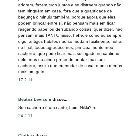
adoram, fazem tudo juntos e se distraem quando não
tem ninguém em casa. fora que a quantidade de
bagunça diminuiu também, porque agora que eles
podem brincar entre si, não pensam mais em ficar
rasgando papel ou derrubando coisas, quer dizer, não
pensam mais TANTO nisso, hehe. é como eu sempre
digo, antigos hábitos não se mudam facilmente, hehe.
no final, todos agradecemos, principalmente meu
cachorro, que pode ficar mais socegado no cantinho
dele. mas eu ainda pretendo adotar mais um
cachorro, assim que eu mudar de casa, e pelo menos
mais um gato.
17.2.11
Beatriz Levischi
disse...
Seu cachorro é um santo, hein, Nikki? rs
24.2.11
Cínthya
disse...