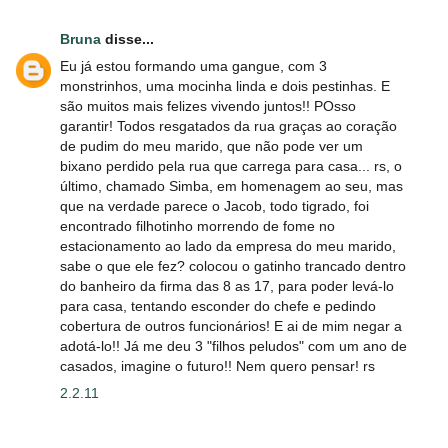
Bruna
disse...
Eu já estou formando uma gangue, com 3
monstrinhos, uma mocinha linda e dois pestinhas. E
são muitos mais felizes vivendo juntos!! POsso
garantir! Todos resgatados da rua graças ao coração
de pudim do meu marido, que não pode ver um
bixano perdido pela rua que carrega para casa... rs, o
último, chamado Simba, em homenagem ao seu, mas
que na verdade parece o Jacob, todo tigrado, foi
encontrado filhotinho morrendo de fome no
estacionamento ao lado da empresa do meu marido,
sabe o que ele fez? colocou o gatinho trancado dentro
do banheiro da firma das 8 as 17, para poder levá-lo
para casa, tentando esconder do chefe e pedindo
cobertura de outros funcionários! E ai de mim negar a
adotá-lo!! Já me deu 3 "filhos peludos" com um ano de
casados, imagine o futuro!! Nem quero pensar! rs
2.2.11