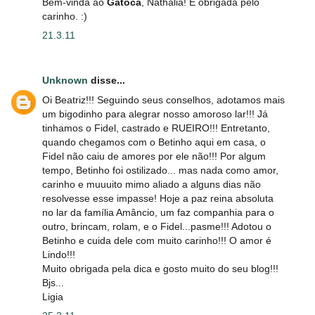
Bem-vinda ao
Gatoca
, Nathalia! E obrigada pelo
carinho. :)
21.3.11
Unknown
disse...
Oi Beatriz!!! Seguindo seus conselhos, adotamos mais
um bigodinho para alegrar nosso amoroso lar!!! Já
tinhamos o Fidel, castrado e RUEIRO!!! Entretanto,
quando chegamos com o Betinho aqui em casa, o
Fidel não caiu de amores por ele não!!! Por algum
tempo, Betinho foi ostilizado... mas nada como amor,
carinho e muuuito mimo aliado a alguns dias não
resolvesse esse impasse! Hoje a paz reina absoluta
no lar da família Amâncio, um faz companhia para o
outro, brincam, rolam, e o Fidel...pasme!!! Adotou o
Betinho e cuida dele com muito carinho!!! O amor é
Lindo!!!
Muito obrigada pela dica e gosto muito do seu blog!!!
Bjs...
Ligia