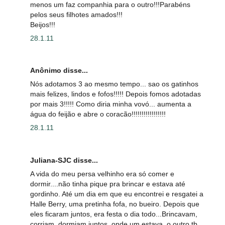
menos um faz companhia para o outro!!!Parabéns
pelos seus filhotes amados!!!
Beijos!!!
28.1.11
Anônimo disse...
Nós adotamos 3 ao mesmo tempo... sao os gatinhos
mais felizes, lindos e fofos!!!!! Depois fomos adotadas
por mais 3!!!!! Como diria minha vovó... aumenta a
água do feijão e abre o coracão!!!!!!!!!!!!!!!!!
28.1.11
Juliana-SJC disse...
A vida do meu persa velhinho era só comer e
dormir....não tinha pique pra brincar e estava até
gordinho. Até um dia em que eu encontrei e resgatei a
Halle Berry, uma pretinha fofa, no bueiro. Depois que
eles ficaram juntos, era festa o dia todo...Brincavam,
corriam, dormiam juntos, onde um estava, o outro tb.