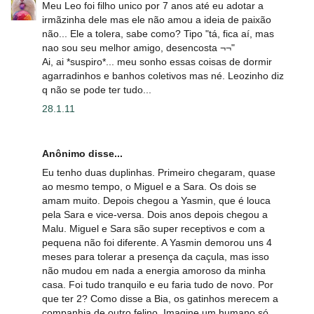
Meu Leo foi filho unico por 7 anos até eu adotar a
irmãzinha dele mas ele não amou a ideia de paixão
não... Ele a tolera, sabe como? Tipo "tá, fica aí, mas
nao sou seu melhor amigo, desencosta ¬¬"
Ai, ai *suspiro*... meu sonho essas coisas de dormir
agarradinhos e banhos coletivos mas né. Leozinho diz
q não se pode ter tudo...
28.1.11
Anônimo disse...
Eu tenho duas duplinhas. Primeiro chegaram, quase
ao mesmo tempo, o Miguel e a Sara. Os dois se
amam muito. Depois chegou a Yasmin, que é louca
pela Sara e vice-versa. Dois anos depois chegou a
Malu. Miguel e Sara são super receptivos e com a
pequena não foi diferente. A Yasmin demorou uns 4
meses para tolerar a presença da caçula, mas isso
não mudou em nada a energia amoroso da minha
casa. Foi tudo tranquilo e eu faria tudo de novo. Por
que ter 2? Como disse a Bia, os gatinhos merecem a
companhia de outro felino. Imagine um humano só