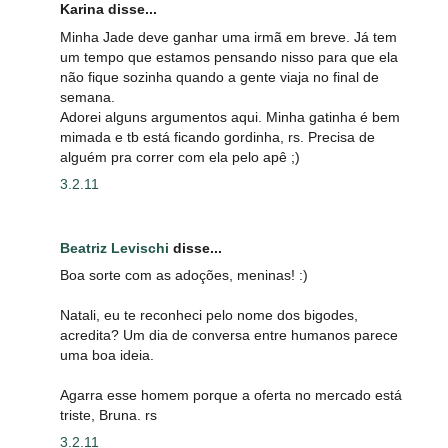
Karina disse...
Minha Jade deve ganhar uma irmã em breve. Já tem
um tempo que estamos pensando nisso para que ela
não fique sozinha quando a gente viaja no final de
semana.
Adorei alguns argumentos aqui. Minha gatinha é bem
mimada e tb está ficando gordinha, rs. Precisa de
alguém pra correr com ela pelo apê ;)
3.2.11
Beatriz Levischi
disse...
Boa sorte com as adoções, meninas! :)
Natali, eu te reconheci pelo nome dos bigodes,
acredita? Um dia de conversa entre humanos parece
uma boa ideia.
Agarra esse homem porque a oferta no mercado está
triste, Bruna. rs
3.2.11