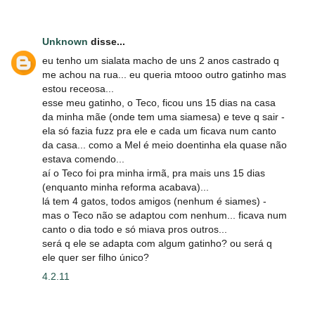
Unknown
disse...
eu tenho um sialata macho de uns 2 anos castrado q
me achou na rua... eu queria mtooo outro gatinho mas
estou receosa...
esse meu gatinho, o Teco, ficou uns 15 dias na casa
da minha mãe (onde tem uma siamesa) e teve q sair -
ela só fazia fuzz pra ele e cada um ficava num canto
da casa... como a Mel é meio doentinha ela quase não
estava comendo...
aí o Teco foi pra minha irmã, pra mais uns 15 dias
(enquanto minha reforma acabava)...
lá tem 4 gatos, todos amigos (nenhum é siames) -
mas o Teco não se adaptou com nenhum... ficava num
canto o dia todo e só miava pros outros...
será q ele se adapta com algum gatinho? ou será q
ele quer ser filho único?
4.2.11