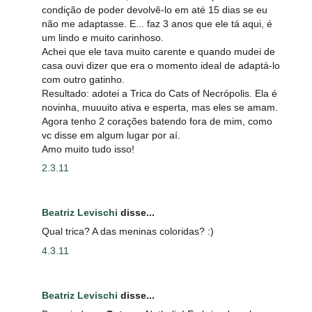
condição de poder devolvê-lo em até 15 dias se eu
não me adaptasse. E... faz 3 anos que ele tá aqui, é
um lindo e muito carinhoso.
Achei que ele tava muito carente e quando mudei de
casa ouvi dizer que era o momento ideal de adaptá-lo
com outro gatinho.
Resultado: adotei a Trica do Cats of Necrópolis. Ela é
novinha, muuuito ativa e esperta, mas eles se amam.
Agora tenho 2 corações batendo fora de mim, como
vc disse em algum lugar por aí.
Amo muito tudo isso!
2.3.11
Beatriz Levischi
disse...
Qual trica? A das meninas coloridas? :)
4.3.11
Beatriz Levischi
disse...