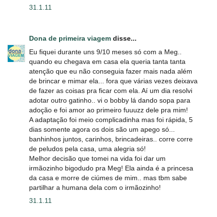
31.1.11
Dona de primeira viagem
disse...
Eu fiquei durante uns 9/10 meses só com a Meg..
quando eu chegava em casa ela queria tanta tanta
atenção que eu não conseguia fazer mais nada além
de brincar e mimar ela... fora que várias vezes deixava
de fazer as coisas pra ficar com ela. Aí um dia resolvi
adotar outro gatinho.. vi o bobby lá dando sopa para
adoção e foi amor ao primeiro fuuuzz dele pra mim!
A adaptação foi meio complicadinha mas foi rápida, 5
dias somente agora os dois são um apego só...
banhinhos juntos, carinhos, brincadeiras.. corre corre
de peludos pela casa, uma alegria só!
Melhor decisão que tomei na vida foi dar um
irmãozinho bigodudo pra Meg! Ela ainda é a princesa
da casa e morre de ciúmes de mim.. mas tbm sabe
partilhar a humana dela com o irmãozinho!
31.1.11