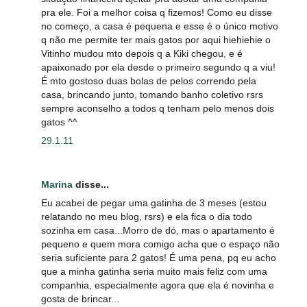
pra ele. Foi a melhor coisa q fizemos! Como eu disse
no começo, a casa é pequena e esse é o único motivo
q não me permite ter mais gatos por aqui hiehiehie o
Vitinho mudou mto depois q a Kiki chegou, e é
apaixonado por ela desde o primeiro segundo q a viu!
É mto gostoso duas bolas de pelos correndo pela
casa, brincando junto, tomando banho coletivo rsrs
sempre aconselho a todos q tenham pelo menos dois
gatos ^^
29.1.11
Marina
disse...
Eu acabei de pegar uma gatinha de 3 meses (estou
relatando no meu blog, rsrs) e ela fica o dia todo
sozinha em casa...Morro de dó, mas o apartamento é
pequeno e quem mora comigo acha que o espaço não
seria suficiente para 2 gatos! É uma pena, pq eu acho
que a minha gatinha seria muito mais feliz com uma
companhia, especialmente agora que ela é novinha e
gosta de brincar...