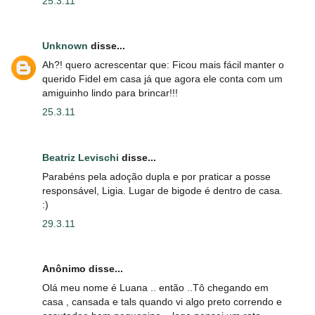
25.3.11
Unknown
disse...
Ah?! quero acrescentar que: Ficou mais fácil manter o
querido Fidel em casa já que agora ele conta com um
amiguinho lindo para brincar!!!
25.3.11
Beatriz Levischi
disse...
Parabéns pela adoção dupla e por praticar a posse
responsável, Ligia. Lugar de bigode é dentro de casa.
:)
29.3.11
Anônimo disse...
Olá meu nome é Luana .. então ..Tô chegando em
casa , cansada e tals quando vi algo preto correndo e