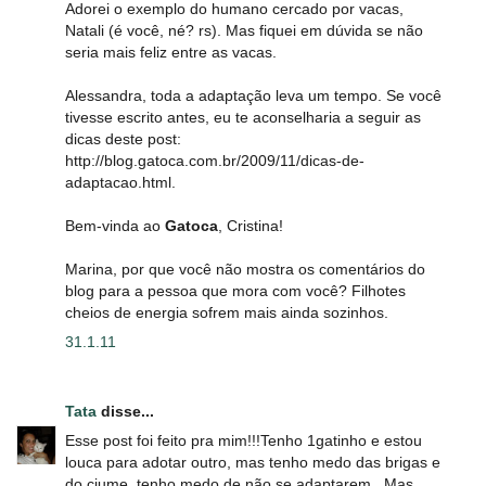
Adorei o exemplo do humano cercado por vacas,
Natali (é você, né? rs). Mas fiquei em dúvida se não
seria mais feliz entre as vacas.
Alessandra, toda a adaptação leva um tempo. Se você
tivesse escrito antes, eu te aconselharia a seguir as
dicas deste post:
http://blog.gatoca.com.br/2009/11/dicas-de-
adaptacao.html.
Bem-vinda ao
Gatoca
, Cristina!
Marina, por que você não mostra os comentários do
blog para a pessoa que mora com você? Filhotes
cheios de energia sofrem mais ainda sozinhos.
31.1.11
Tata
disse...
Esse post foi feito pra mim!!!Tenho 1gatinho e estou
louca para adotar outro, mas tenho medo das brigas e
do ciume, tenho medo de não se adaptarem...Mas