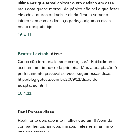
última vez que tentei colocar outro gatinho em casa
meu gato quase morreu de pânico não sei o que fazer
ele odeia outros animais e ainda ficou a semana
inteira sem comer direito,agradeço algumas dicas
muito obrigado.bjs
16.4.11
Beatriz Levischi
disse...
Gatos são territorialistas mesmo, xará. E dificilmente
aceitam um "intruso" de primeira. Mas a adaptação é
perfeitamente possível se você seguir essas dicas:
http://blog.gatoca.com.br/2009/11/dicas-de-
adaptacao.html.
18.4.11
Dani Pontes disse...
Realmente dois sao mto melhor que um!!! Alem de
companheiros, amigos, irmaos... eles ensinam mto
uns aos outros!!!