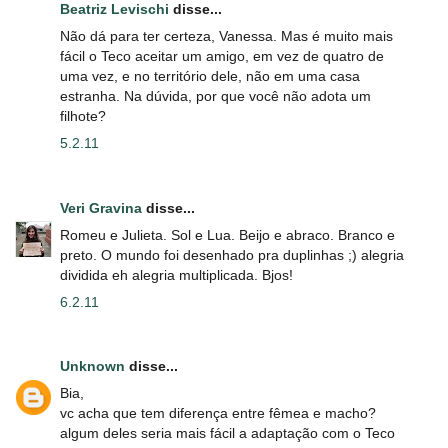
Beatriz Levischi
disse...
Não dá para ter certeza, Vanessa. Mas é muito mais
fácil o Teco aceitar um amigo, em vez de quatro de
uma vez, e no território dele, não em uma casa
estranha. Na dúvida, por que você não adota um
filhote?
5.2.11
Veri Gravina
disse...
Romeu e Julieta. Sol e Lua. Beijo e abraco. Branco e
preto. O mundo foi desenhado pra duplinhas ;) alegria
dividida eh alegria multiplicada. Bjos!
6.2.11
Unknown
disse...
Bia,
vc acha que tem diferença entre fêmea e macho?
algum deles seria mais fácil a adaptação com o Teco