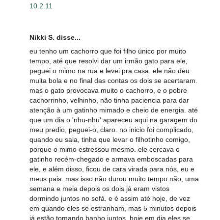
10.2.11
Nikki S. disse...
eu tenho um cachorro que foi filho único por muito
tempo, até que resolvi dar um irmão gato para ele,
peguei o mimo na rua e levei pra casa. ele não deu
muita bola e no final das contas os dois se acertaram.
mas o gato provocava muito o cachorro, e o pobre
cachorrinho, velhinho, não tinha paciencia para dar
atenção à um gatinho mimado e cheio de energia. até
que um dia o 'nhu-nhu' apareceu aqui na garagem do
meu predio, peguei-o, claro. no inicio foi complicado,
quando eu saia, tinha que levar o filhotinho comigo,
porque o mimo estressou mesmo. ele cercava o
gatinho recém-chegado e armava emboscadas para
ele, e além disso, ficou de cara virada para nós, eu e
meus pais. mas isso não durou muito tempo não, uma
semana e meia depois os dois já eram vistos
dormindo juntos no sofá. e é assim até hoje, de vez
em quando eles se estranham, mas 5 minutos depois
já estão tomando banho juntos. hoje em dia eles se