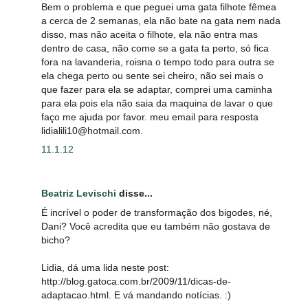
Bem o problema e que peguei uma gata filhote fêmea
a cerca de 2 semanas, ela não bate na gata nem nada
disso, mas não aceita o filhote, ela não entra mas
dentro de casa, não come se a gata ta perto, só fica
fora na lavanderia, roisna o tempo todo para outra se
ela chega perto ou sente sei cheiro, não sei mais o
que fazer para ela se adaptar, comprei uma caminha
para ela pois ela não saia da maquina de lavar o que
faço me ajuda por favor. meu email para resposta
lidialili10@hotmail.com.
11.1.12
Beatriz Levischi
disse...
É incrível o poder de transformação dos bigodes, né,
Dani? Você acredita que eu também não gostava de
bicho?
Lidia, dá uma lida neste post:
http://blog.gatoca.com.br/2009/11/dicas-de-
adaptacao.html. E vá mandando notícias. :)