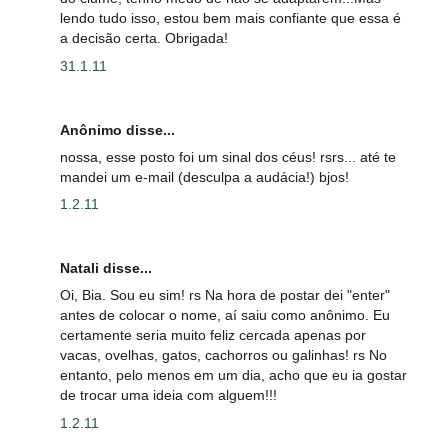
lendo tudo isso, estou bem mais confiante que essa é
a decisão certa. Obrigada!
31.1.11
Anônimo disse...
nossa, esse posto foi um sinal dos céus! rsrs... até te
mandei um e-mail (desculpa a audácia!) bjos!
1.2.11
Natali disse...
Oi, Bia. Sou eu sim! rs Na hora de postar dei "enter"
antes de colocar o nome, aí saiu como anônimo. Eu
certamente seria muito feliz cercada apenas por
vacas, ovelhas, gatos, cachorros ou galinhas! rs No
entanto, pelo menos em um dia, acho que eu ia gostar
de trocar uma ideia com alguem!!!
1.2.11