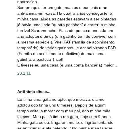
aborrecido.
Sempre quis ter um gato, mas os meus pais eram
anti-animal-em-casa. Há quatro anos consegui ter a
minha casa, ainda as paredes estavam a ser pintadas
já havia uma linda "quatro patinhas" a correr: a minha
terrível Scaramouche! Passado pouco menos de um
ano adoptei o Sirius (um gatinho tem de conviver com
a mesma espécie!). Virei FAT (familia de acolhimento
temporário) de vários gatinhos...e acabei virando FAD
(Familia de acolhimento definitivo) de mais uma
gatinha: a pastuca Tricot!
E tivesse eu uma casa (e uma conta bancária) maior...
28.1.11
Anônimo disse...
Eu tinha uma gata no apto. que morava, ela me
adotou qdo tinha uns 6 meses. Depois de algum
tempo voltei a morar com meu pai, qdo minha mãe
faleceu. Meu pai já tinha um gato, hoje com 9 anos.
Minha gata odiou, brigaram muito, o Tigrão tentando
se aproximar e ela batendo. Qdo minha mãe faleceu,