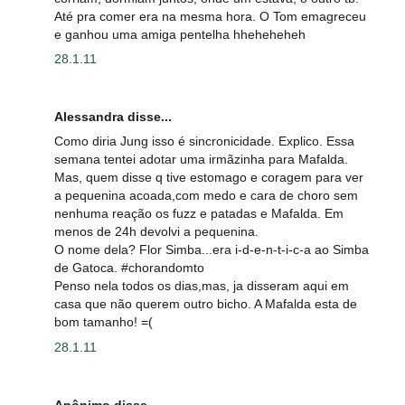
Até pra comer era na mesma hora. O Tom emagreceu
e ganhou uma amiga pentelha hheheheheh
28.1.11
Alessandra disse...
Como diria Jung isso é sincronicidade. Explico. Essa
semana tentei adotar uma irmãzinha para Mafalda.
Mas, quem disse q tive estomago e coragem para ver
a pequenina acoada,com medo e cara de choro sem
nenhuma reação os fuzz e patadas e Mafalda. Em
menos de 24h devolvi a pequenina.
O nome dela? Flor Simba...era i-d-e-n-t-i-c-a ao Simba
de Gatoca. #chorandomto
Penso nela todos os dias,mas, ja disseram aqui em
casa que não querem outro bicho. A Mafalda esta de
bom tamanho! =(
28.1.11
Anônimo disse...