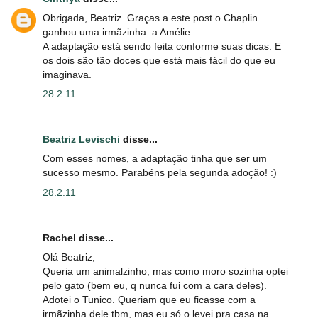
Obrigada, Beatriz. Graças a este post o Chaplin
ganhou uma irmãzinha: a Amélie .
A adaptação está sendo feita conforme suas dicas. E
os dois são tão doces que está mais fácil do que eu
imaginava.
28.2.11
Beatriz Levischi
disse...
Com esses nomes, a adaptação tinha que ser um
sucesso mesmo. Parabéns pela segunda adoção! :)
28.2.11
Rachel disse...
Olá Beatriz,
Queria um animalzinho, mas como moro sozinha optei
pelo gato (bem eu, q nunca fui com a cara deles).
Adotei o Tunico. Queriam que eu ficasse com a
irmãzinha dele tbm, mas eu só o levei pra casa na