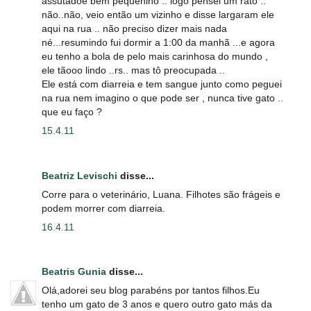
assutadoe bem pequenino .. logo pensei um rato ..
não..não, veio então um vizinho e disse largaram ele
aqui na rua .. não preciso dizer mais nada
né...resumindo fui dormir a 1:00 da manhã ...e agora
eu tenho a bola de pelo mais carinhosa do mundo ,
ele tãooo lindo ..rs.. mas tô preocupada ..
Ele está com diarreia e tem sangue junto como peguei
na rua nem imagino o que pode ser , nunca tive gato ..
que eu faço ?
15.4.11
Beatriz Levischi
disse...
Corre para o veterinário, Luana. Filhotes são frágeis e
podem morrer com diarreia.
16.4.11
Beatris Gunia
disse...
Olá,adorei seu blog parabéns por tantos filhos.Eu
tenho um gato de 3 anos e quero outro gato más da