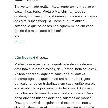
Bia, vc tem toda razão...Atualmente tenho 4 gatos em
casa...Tica, Fubá, Preta e Manchinha...Eles se
gostam, brincam juntos, dormen juntos e a adaptação
deles foi super tranquila...Acho que um animal
sozinho, e que os donos não fiquem muito em casa
(como é o meu caso) é judiação...
Bjs
29.1.11
Lúu Novaski
disse...
Minha casa é pequena, a qualidade de vida de um
gato não é lá essas coisas, de 2 então, nem se fale! O
Vitinho apareceu aqui em casa, qnd eu estava
desempregada, fiquei quase um ano num projeto
particular onde eu trabalhava em casa, então pra ele
era só alegria, e pra mim tb, é claro rsrs Até q decidi
trabalhar e o bichano ficava sozinha em casa. Dava
pena ouvir os miados dele qnd saiamos de manhã!
Dava pra ouvir da esquina, e só esperamos nossa
situação financeira ajeitar pra adotar uma compania