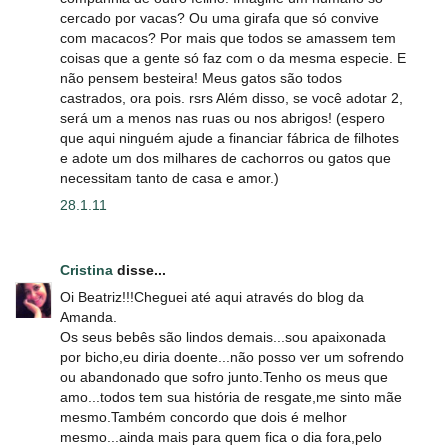
cercado por vacas? Ou uma girafa que só convive
com macacos? Por mais que todos se amassem tem
coisas que a gente só faz com o da mesma especie. E
não pensem besteira! Meus gatos são todos
castrados, ora pois. rsrs Além disso, se você adotar 2,
será um a menos nas ruas ou nos abrigos! (espero
que aqui ninguém ajude a financiar fábrica de filhotes
e adote um dos milhares de cachorros ou gatos que
necessitam tanto de casa e amor.)
28.1.11
Cristina
disse...
Oi Beatriz!!!Cheguei até aqui através do blog da
Amanda.
Os seus bebês são lindos demais...sou apaixonada
por bicho,eu diria doente...não posso ver um sofrendo
ou abandonado que sofro junto.Tenho os meus que
amo...todos tem sua história de resgate,me sinto mãe
mesmo.Também concordo que dois é melhor
mesmo...ainda mais para quem fica o dia fora,pelo