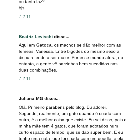
ou tanto faz?
bjs
7.2.11
Beatriz Levischi
disse...
Aqui em
Gatoca
, os machos se dão melhor com as
fêmeas, Vanessa. Entre bigodes do mesmo sexo a
disputa tende a ser maior. Por esse mundo afora, no
entanto, a gente vê parzinhos bem sucedidos nas
duas combinações.
7.2.11
Juliana-MG disse...
Olá. Primeiro parabéns pelo blog. Eu adorei.
Segundo, realmente, um gato quando é criado com
outro, é a melhor coisa que existe. Eu sei disso, pois a
minha mãe tem 4 gatos, que foram adotados num
curto espaço de tempo, que se dão super bem. E eu
tenho uma gata, que foi criada com um poodle, e ela