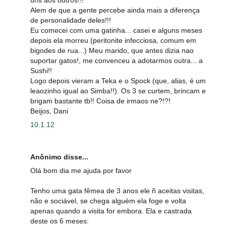
Alem de que a gente percebe ainda mais a diferença
de personalidade deles!!!
Eu comecei com uma gatinha... casei e alguns meses
depois ela morreu (peritonite infecciosa, comum em
bigodes de rua...) Meu marido, que antes dizia nao
suportar gatos!, me convenceu a adotarmos outra... a
Sushi!!
Logo depois vieram a Teka e o Spock (que, alias, é um
leaozinho igual ao Simba!!). Os 3 se curtem, brincam e
brigam bastante tb!! Coisa de irmaos ne?!?!
Beijos, Dani
10.1.12
Anônimo disse...
Olá bom dia me ajuda por favor
Tenho uma gata fêmea de 3 anos ele ñ aceitas visitas,
não e sociável, se chega alguém ela foge e volta
apenas quando a visita for embora. Ela e castrada
deste os 6 meses: