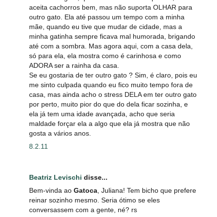
aceita cachorros bem, mas não suporta OLHAR para
outro gato. Ela até passou um tempo com a minha
mãe, quando eu tive que mudar de cidade, mas a
minha gatinha sempre ficava mal humorada, brigando
até com a sombra. Mas agora aqui, com a casa dela,
só para ela, ela mostra como é carinhosa e como
ADORA ser a rainha da casa.
Se eu gostaria de ter outro gato ? Sim, é claro, pois eu
me sinto culpada quando eu fico muito tempo fora de
casa, mas ainda acho o stress DELA em ter outro gato
por perto, muito pior do que do dela ficar sozinha, e
ela já tem uma idade avançada, acho que seria
maldade forçar ela a algo que ela já mostra que não
gosta a vários anos.
8.2.11
Beatriz Levischi
disse...
Bem-vinda ao
Gatoca
, Juliana! Tem bicho que prefere
reinar sozinho mesmo. Seria ótimo se eles
conversassem com a gente, né? rs