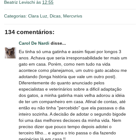
Beatriz Levischi
às
12:55
Categorias:
Clara Luz
,
Dicas
,
Mercvrivs
134 comentários:
Carol De Nardi
disse...
Eu tinha só uma gatinha e assim fiquei por longos 3
anos. Achava que seria irresponsabilidade ter mais um
gato em casa. Porém, como nem tudo na vida
acontece como planejamos, um outro gato acabou me
adotando (longa história que vale um outro post).
Diferentemente do quanto anunciado pelos
especialistas e veterinários sobre a dificil adaptação
dos gatos, a minha gatinha mais velha adorou a idéia
de ter um companheiro em casa. Afinal de contas, até
então eu não tinha "percebido" que ela passava o dia
inteiro sozinha. A decisão de adotar o segundo bigode
foi uma das melhores decisoes da minha vida. Nem
preciso dizer que pouco tempo depois adotei o
terceiro filho... e agora o trio passa o dia fazendo
peripécias lá em casa !!