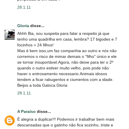
28.1.11
Gloria
disse...
Ahhh Bia, sou suspeita para falar a respeito já que
tenho uma quadrilha em casa, lembra? 17 bigodes e 7
focinhos = 24 filhos!
Mas é bem isso,um faz companhia ao outro e nós não
corremos o risco de mimar demais o "filho" único e ele
se tornar insuportável.Agora, não deixe para ter o 2º
quando o outro estiver muito velho, pois pode não
haver o entrosamento necessario.Animais idosos
tendem a ficar rabugentos e ciumentos com a idade.
Beijos a toda Gatoca.Gloria
28.1.11
A Paraíso
disse...
É alegria a duplicar!!! Podemos ir trabalhar bem mais
descansadas que o gatinho não fica sozinho, triste e