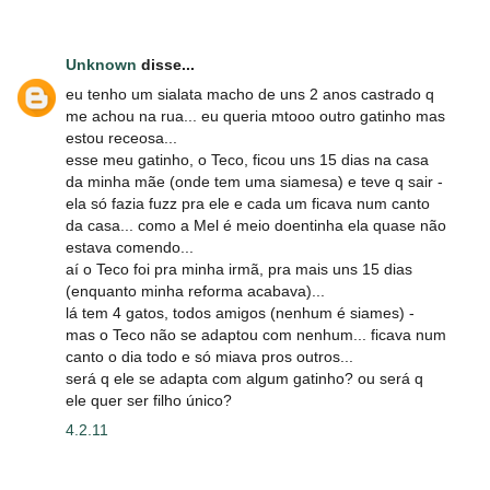
Unknown
disse...
eu tenho um sialata macho de uns 2 anos castrado q
me achou na rua... eu queria mtooo outro gatinho mas
estou receosa...
esse meu gatinho, o Teco, ficou uns 15 dias na casa
da minha mãe (onde tem uma siamesa) e teve q sair -
ela só fazia fuzz pra ele e cada um ficava num canto
da casa... como a Mel é meio doentinha ela quase não
estava comendo...
aí o Teco foi pra minha irmã, pra mais uns 15 dias
(enquanto minha reforma acabava)...
lá tem 4 gatos, todos amigos (nenhum é siames) -
mas o Teco não se adaptou com nenhum... ficava num
canto o dia todo e só miava pros outros...
será q ele se adapta com algum gatinho? ou será q
ele quer ser filho único?
4.2.11