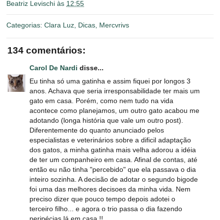
Beatriz Levischi
às
12:55
Categorias:
Clara Luz
,
Dicas
,
Mercvrivs
134 comentários:
Carol De Nardi
disse...
Eu tinha só uma gatinha e assim fiquei por longos 3
anos. Achava que seria irresponsabilidade ter mais um
gato em casa. Porém, como nem tudo na vida
acontece como planejamos, um outro gato acabou me
adotando (longa história que vale um outro post).
Diferentemente do quanto anunciado pelos
especialistas e veterinários sobre a dificil adaptação
dos gatos, a minha gatinha mais velha adorou a idéia
de ter um companheiro em casa. Afinal de contas, até
então eu não tinha "percebido" que ela passava o dia
inteiro sozinha. A decisão de adotar o segundo bigode
foi uma das melhores decisoes da minha vida. Nem
preciso dizer que pouco tempo depois adotei o
terceiro filho... e agora o trio passa o dia fazendo
peripécias lá em casa !!