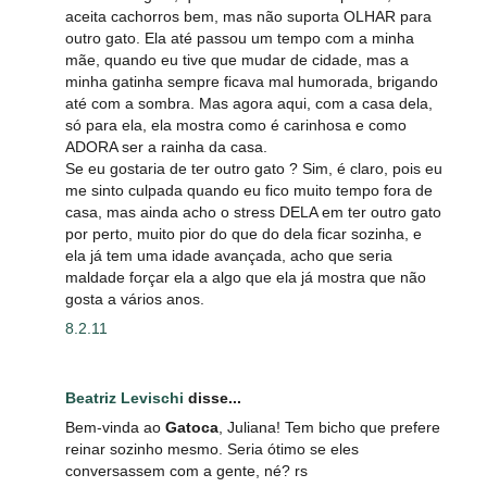
aceita cachorros bem, mas não suporta OLHAR para
outro gato. Ela até passou um tempo com a minha
mãe, quando eu tive que mudar de cidade, mas a
minha gatinha sempre ficava mal humorada, brigando
até com a sombra. Mas agora aqui, com a casa dela,
só para ela, ela mostra como é carinhosa e como
ADORA ser a rainha da casa.
Se eu gostaria de ter outro gato ? Sim, é claro, pois eu
me sinto culpada quando eu fico muito tempo fora de
casa, mas ainda acho o stress DELA em ter outro gato
por perto, muito pior do que do dela ficar sozinha, e
ela já tem uma idade avançada, acho que seria
maldade forçar ela a algo que ela já mostra que não
gosta a vários anos.
8.2.11
Beatriz Levischi
disse...
Bem-vinda ao
Gatoca
, Juliana! Tem bicho que prefere
reinar sozinho mesmo. Seria ótimo se eles
conversassem com a gente, né? rs