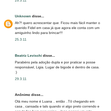
25.3.11
Unknown
disse...
Ah?! quero acrescentar que: Ficou mais fácil manter o
querido Fidel em casa já que agora ele conta com um
amiguinho lindo para brincar!!!
25.3.11
Beatriz Levischi
disse...
Parabéns pela adoção dupla e por praticar a posse
responsável, Ligia. Lugar de bigode é dentro de casa.
:)
29.3.11
Anônimo disse...
Olá meu nome é Luana .. então ..Tô chegando em
casa , cansada e tals quando vi algo preto correndo e