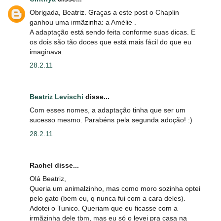
Obrigada, Beatriz. Graças a este post o Chaplin
ganhou uma irmãzinha: a Amélie .
A adaptação está sendo feita conforme suas dicas. E
os dois são tão doces que está mais fácil do que eu
imaginava.
28.2.11
Beatriz Levischi
disse...
Com esses nomes, a adaptação tinha que ser um
sucesso mesmo. Parabéns pela segunda adoção! :)
28.2.11
Rachel disse...
Olá Beatriz,
Queria um animalzinho, mas como moro sozinha optei
pelo gato (bem eu, q nunca fui com a cara deles).
Adotei o Tunico. Queriam que eu ficasse com a
irmãzinha dele tbm, mas eu só o levei pra casa na