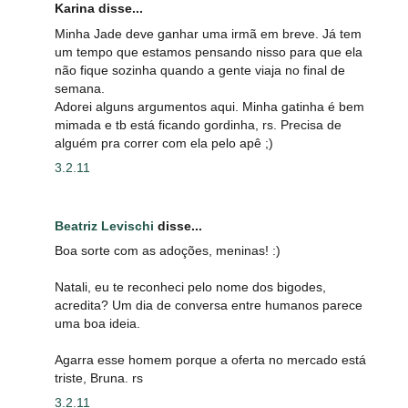
Karina disse...
Minha Jade deve ganhar uma irmã em breve. Já tem
um tempo que estamos pensando nisso para que ela
não fique sozinha quando a gente viaja no final de
semana.
Adorei alguns argumentos aqui. Minha gatinha é bem
mimada e tb está ficando gordinha, rs. Precisa de
alguém pra correr com ela pelo apê ;)
3.2.11
Beatriz Levischi
disse...
Boa sorte com as adoções, meninas! :)
Natali, eu te reconheci pelo nome dos bigodes,
acredita? Um dia de conversa entre humanos parece
uma boa ideia.
Agarra esse homem porque a oferta no mercado está
triste, Bruna. rs
3.2.11