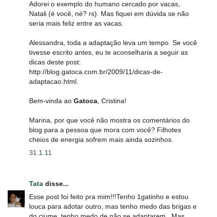
Adorei o exemplo do humano cercado por vacas,
Natali (é você, né? rs). Mas fiquei em dúvida se não
seria mais feliz entre as vacas.
Alessandra, toda a adaptação leva um tempo. Se você
tivesse escrito antes, eu te aconselharia a seguir as
dicas deste post:
http://blog.gatoca.com.br/2009/11/dicas-de-
adaptacao.html.
Bem-vinda ao
Gatoca
, Cristina!
Marina, por que você não mostra os comentários do
blog para a pessoa que mora com você? Filhotes
cheios de energia sofrem mais ainda sozinhos.
31.1.11
Tata
disse...
Esse post foi feito pra mim!!!Tenho 1gatinho e estou
louca para adotar outro, mas tenho medo das brigas e
do ciume, tenho medo de não se adaptarem...Mas