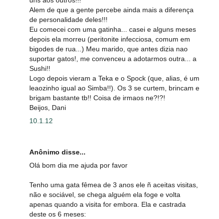
Alem de que a gente percebe ainda mais a diferença
de personalidade deles!!!
Eu comecei com uma gatinha... casei e alguns meses
depois ela morreu (peritonite infecciosa, comum em
bigodes de rua...) Meu marido, que antes dizia nao
suportar gatos!, me convenceu a adotarmos outra... a
Sushi!!
Logo depois vieram a Teka e o Spock (que, alias, é um
leaozinho igual ao Simba!!). Os 3 se curtem, brincam e
brigam bastante tb!! Coisa de irmaos ne?!?!
Beijos, Dani
10.1.12
Anônimo disse...
Olá bom dia me ajuda por favor
Tenho uma gata fêmea de 3 anos ele ñ aceitas visitas,
não e sociável, se chega alguém ela foge e volta
apenas quando a visita for embora. Ela e castrada
deste os 6 meses: