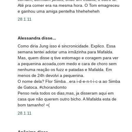
Até pra comer era na mesma hora. O Tom emagreceu
e ganhou uma amiga pentelha hheheheheh
28.1.11
Alessandra disse...
Como diria Jung isso é sincronicidade. Explico. Essa
semana tentei adotar uma irmãzinha para Mafalda.
Mas, quem disse q tive estomago e coragem para ver
a pequenina acoada,com medo e cara de choro sem
nenhuma reação os fuzz e patadas e Mafalda. Em
menos de 24h devolvi a pequenina.
O nome dela? Flor Simba...era i-d-e-n-t-i-c-a ao Simba
de Gatoca. #chorandomto
Penso nela todos os dias,mas, ja disseram aqui em
casa que não querem outro bicho. A Mafalda esta de
bom tamanho! =(
28.1.11
Anônimo disse...