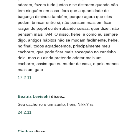
adoram, fazem tudo juntos e se distraem quando não
tem ninguém em casa. fora que a quantidade de
bagunça diminuiu também, porque agora que eles
podem brincar entre si, não pensam mais em ficar
rasgando papel ou derrubando coisas, quer dizer, não
pensam mais TANTO nisso, hehe. é como eu sempre
digo, antigos hábitos não se mudam facilmente, hehe.
no final, todos agradecemos, principalmente meu
cachorro, que pode ficar mais socegado no cantinho
dele. mas eu ainda pretendo adotar mais um
cachorro, assim que eu mudar de casa, e pelo menos
mais um gato.
17.2.11
Beatriz Levischi
disse...
Seu cachorro é um santo, hein, Nikki? rs
24.2.11
Cínthya
disse...