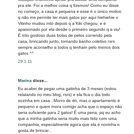
pra ele. Foi a melhor coisa q fizemos! Como eu disse
no começo, a casa é pequena e esse é o único motivo
q não me permite ter mais gatos por aqui hiehiehie o
Vitinho mudou mto depois q a Kiki chegou, e é
apaixonado por ela desde o primeiro segundo q a viu!
É mto gostoso duas bolas de pelos correndo pela
casa, brincando junto, tomando banho coletivo rsrs
sempre aconselho a todos q tenham pelo menos dois
gatos ^^
29.1.11
Marina
disse...
Eu acabei de pegar uma gatinha de 3 meses (estou
relatando no meu blog, rsrs) e ela fica o dia todo
sozinha em casa...Morro de dó, mas o apartamento é
pequeno e quem mora comigo acha que o espaço não
seria suficiente para 2 gatos! É uma pena, pq eu acho
que a minha gatinha seria muito mais feliz com uma
companhia, especialmente agora que ela é novinha e
gosta de brincar...