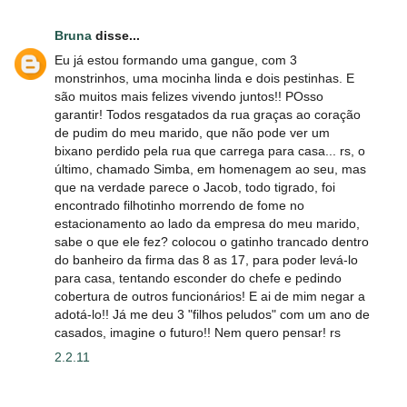
Bruna
disse...
Eu já estou formando uma gangue, com 3
monstrinhos, uma mocinha linda e dois pestinhas. E
são muitos mais felizes vivendo juntos!! POsso
garantir! Todos resgatados da rua graças ao coração
de pudim do meu marido, que não pode ver um
bixano perdido pela rua que carrega para casa... rs, o
último, chamado Simba, em homenagem ao seu, mas
que na verdade parece o Jacob, todo tigrado, foi
encontrado filhotinho morrendo de fome no
estacionamento ao lado da empresa do meu marido,
sabe o que ele fez? colocou o gatinho trancado dentro
do banheiro da firma das 8 as 17, para poder levá-lo
para casa, tentando esconder do chefe e pedindo
cobertura de outros funcionários! E ai de mim negar a
adotá-lo!! Já me deu 3 "filhos peludos" com um ano de
casados, imagine o futuro!! Nem quero pensar! rs
2.2.11