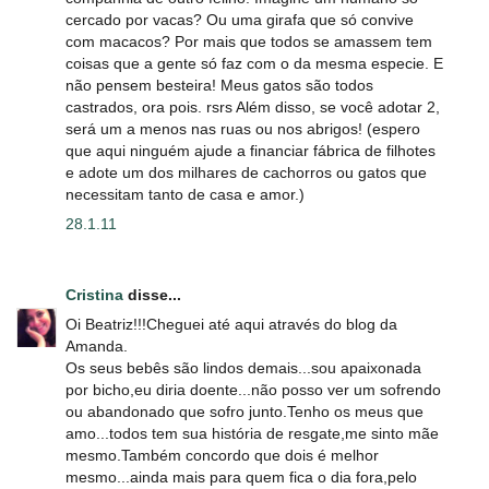
cercado por vacas? Ou uma girafa que só convive
com macacos? Por mais que todos se amassem tem
coisas que a gente só faz com o da mesma especie. E
não pensem besteira! Meus gatos são todos
castrados, ora pois. rsrs Além disso, se você adotar 2,
será um a menos nas ruas ou nos abrigos! (espero
que aqui ninguém ajude a financiar fábrica de filhotes
e adote um dos milhares de cachorros ou gatos que
necessitam tanto de casa e amor.)
28.1.11
Cristina
disse...
Oi Beatriz!!!Cheguei até aqui através do blog da
Amanda.
Os seus bebês são lindos demais...sou apaixonada
por bicho,eu diria doente...não posso ver um sofrendo
ou abandonado que sofro junto.Tenho os meus que
amo...todos tem sua história de resgate,me sinto mãe
mesmo.Também concordo que dois é melhor
mesmo...ainda mais para quem fica o dia fora,pelo