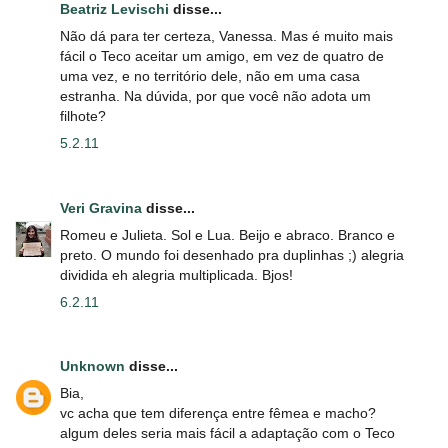
Beatriz Levischi
disse...
Não dá para ter certeza, Vanessa. Mas é muito mais
fácil o Teco aceitar um amigo, em vez de quatro de
uma vez, e no território dele, não em uma casa
estranha. Na dúvida, por que você não adota um
filhote?
5.2.11
Veri Gravina
disse...
Romeu e Julieta. Sol e Lua. Beijo e abraco. Branco e
preto. O mundo foi desenhado pra duplinhas ;) alegria
dividida eh alegria multiplicada. Bjos!
6.2.11
Unknown
disse...
Bia,
vc acha que tem diferença entre fêmea e macho?
algum deles seria mais fácil a adaptação com o Teco