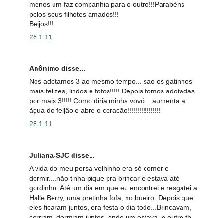
menos um faz companhia para o outro!!!Parabéns
pelos seus filhotes amados!!!
Beijos!!!
28.1.11
Anônimo disse...
Nós adotamos 3 ao mesmo tempo... sao os gatinhos
mais felizes, lindos e fofos!!!!! Depois fomos adotadas
por mais 3!!!!! Como diria minha vovó... aumenta a
água do feijão e abre o coracão!!!!!!!!!!!!!!!!!
28.1.11
Juliana-SJC disse...
A vida do meu persa velhinho era só comer e
dormir....não tinha pique pra brincar e estava até
gordinho. Até um dia em que eu encontrei e resgatei a
Halle Berry, uma pretinha fofa, no bueiro. Depois que
eles ficaram juntos, era festa o dia todo...Brincavam,
corriam, dormiam juntos, onde um estava, o outro tb.