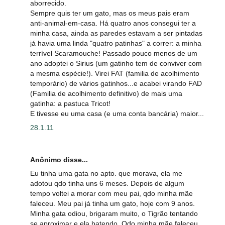
aborrecido.
Sempre quis ter um gato, mas os meus pais eram
anti-animal-em-casa. Há quatro anos consegui ter a
minha casa, ainda as paredes estavam a ser pintadas
já havia uma linda "quatro patinhas" a correr: a minha
terrível Scaramouche! Passado pouco menos de um
ano adoptei o Sirius (um gatinho tem de conviver com
a mesma espécie!). Virei FAT (familia de acolhimento
temporário) de vários gatinhos...e acabei virando FAD
(Familia de acolhimento definitivo) de mais uma
gatinha: a pastuca Tricot!
E tivesse eu uma casa (e uma conta bancária) maior...
28.1.11
Anônimo disse...
Eu tinha uma gata no apto. que morava, ela me
adotou qdo tinha uns 6 meses. Depois de algum
tempo voltei a morar com meu pai, qdo minha mãe
faleceu. Meu pai já tinha um gato, hoje com 9 anos.
Minha gata odiou, brigaram muito, o Tigrão tentando
se aproximar e ela batendo. Qdo minha mãe faleceu,