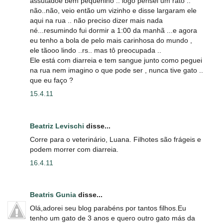
assutadoe bem pequenino .. logo pensei um rato ..
não..não, veio então um vizinho e disse largaram ele
aqui na rua .. não preciso dizer mais nada
né...resumindo fui dormir a 1:00 da manhã ...e agora
eu tenho a bola de pelo mais carinhosa do mundo ,
ele tãooo lindo ..rs.. mas tô preocupada ..
Ele está com diarreia e tem sangue junto como peguei
na rua nem imagino o que pode ser , nunca tive gato ..
que eu faço ?
15.4.11
Beatriz Levischi
disse...
Corre para o veterinário, Luana. Filhotes são frágeis e
podem morrer com diarreia.
16.4.11
Beatris Gunia
disse...
Olá,adorei seu blog parabéns por tantos filhos.Eu
tenho um gato de 3 anos e quero outro gato más da