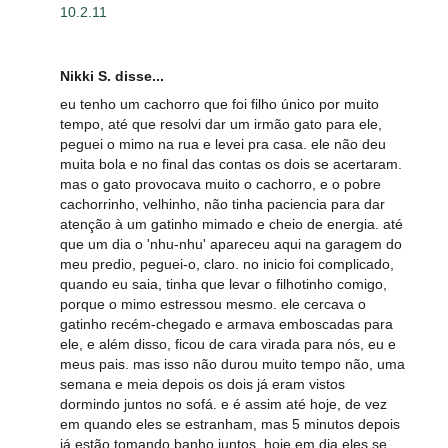
10.2.11
Nikki S. disse...
eu tenho um cachorro que foi filho único por muito
tempo, até que resolvi dar um irmão gato para ele,
peguei o mimo na rua e levei pra casa. ele não deu
muita bola e no final das contas os dois se acertaram.
mas o gato provocava muito o cachorro, e o pobre
cachorrinho, velhinho, não tinha paciencia para dar
atenção à um gatinho mimado e cheio de energia. até
que um dia o 'nhu-nhu' apareceu aqui na garagem do
meu predio, peguei-o, claro. no inicio foi complicado,
quando eu saia, tinha que levar o filhotinho comigo,
porque o mimo estressou mesmo. ele cercava o
gatinho recém-chegado e armava emboscadas para
ele, e além disso, ficou de cara virada para nós, eu e
meus pais. mas isso não durou muito tempo não, uma
semana e meia depois os dois já eram vistos
dormindo juntos no sofá. e é assim até hoje, de vez
em quando eles se estranham, mas 5 minutos depois
já estão tomando banho juntos. hoje em dia eles se