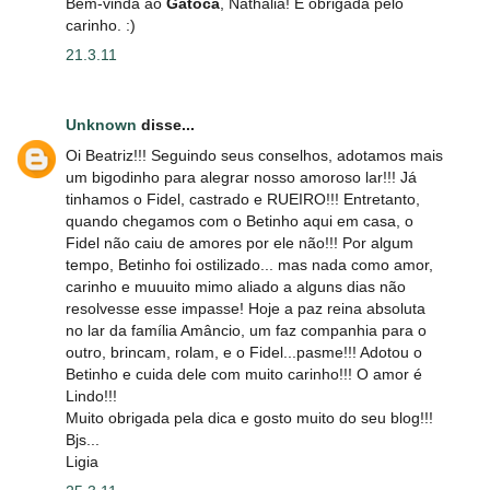
Bem-vinda ao
Gatoca
, Nathalia! E obrigada pelo
carinho. :)
21.3.11
Unknown
disse...
Oi Beatriz!!! Seguindo seus conselhos, adotamos mais
um bigodinho para alegrar nosso amoroso lar!!! Já
tinhamos o Fidel, castrado e RUEIRO!!! Entretanto,
quando chegamos com o Betinho aqui em casa, o
Fidel não caiu de amores por ele não!!! Por algum
tempo, Betinho foi ostilizado... mas nada como amor,
carinho e muuuito mimo aliado a alguns dias não
resolvesse esse impasse! Hoje a paz reina absoluta
no lar da família Amâncio, um faz companhia para o
outro, brincam, rolam, e o Fidel...pasme!!! Adotou o
Betinho e cuida dele com muito carinho!!! O amor é
Lindo!!!
Muito obrigada pela dica e gosto muito do seu blog!!!
Bjs...
Ligia