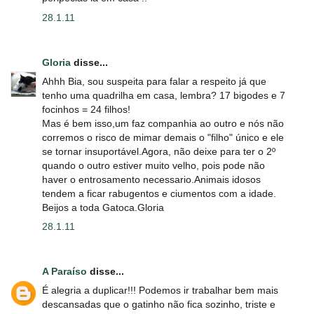
28.1.11
Gloria
disse...
Ahhh Bia, sou suspeita para falar a respeito já que
tenho uma quadrilha em casa, lembra? 17 bigodes e 7
focinhos = 24 filhos!
Mas é bem isso,um faz companhia ao outro e nós não
corremos o risco de mimar demais o "filho" único e ele
se tornar insuportável.Agora, não deixe para ter o 2º
quando o outro estiver muito velho, pois pode não
haver o entrosamento necessario.Animais idosos
tendem a ficar rabugentos e ciumentos com a idade.
Beijos a toda Gatoca.Gloria
28.1.11
A Paraíso
disse...
É alegria a duplicar!!! Podemos ir trabalhar bem mais
descansadas que o gatinho não fica sozinho, triste e