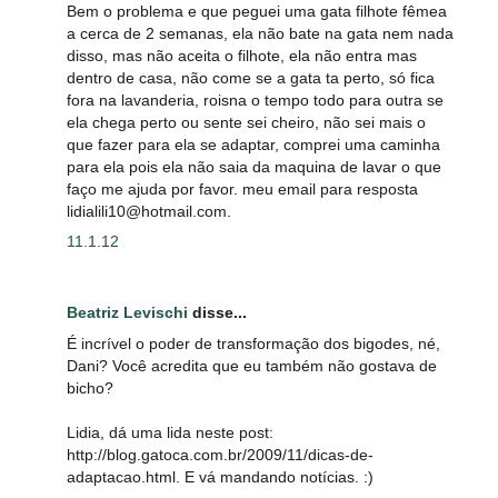
Bem o problema e que peguei uma gata filhote fêmea
a cerca de 2 semanas, ela não bate na gata nem nada
disso, mas não aceita o filhote, ela não entra mas
dentro de casa, não come se a gata ta perto, só fica
fora na lavanderia, roisna o tempo todo para outra se
ela chega perto ou sente sei cheiro, não sei mais o
que fazer para ela se adaptar, comprei uma caminha
para ela pois ela não saia da maquina de lavar o que
faço me ajuda por favor. meu email para resposta
lidialili10@hotmail.com.
11.1.12
Beatriz Levischi
disse...
É incrível o poder de transformação dos bigodes, né,
Dani? Você acredita que eu também não gostava de
bicho?
Lidia, dá uma lida neste post:
http://blog.gatoca.com.br/2009/11/dicas-de-
adaptacao.html. E vá mandando notícias. :)