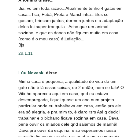
Bia, vc tem toda razão...Atualmente tenho 4 gatos em
casa...Tica, Fubá, Preta e Manchinha...Eles se
gostam, brincam juntos, dormen juntos e a adaptação
deles foi super tranquila...Acho que um animal
sozinho, e que os donos não fiquem muito em casa
(como é o meu caso) é judiação...
Bjs
29.1.11
Lúu Novaski
disse...
Minha casa é pequena, a qualidade de vida de um
gato não é lá essas coisas, de 2 então, nem se fale! O
Vitinho apareceu aqui em casa, qnd eu estava
desempregada, fiquei quase um ano num projeto
particular onde eu trabalhava em casa, então pra ele
era só alegria, e pra mim tb, é claro rsrs Até q decidi
trabalhar e o bichano ficava sozinha em casa. Dava
pena ouvir os miados dele qnd saiamos de manhã!
Dava pra ouvir da esquina, e só esperamos nossa
situação financeira ajeitar pra adotar uma compania