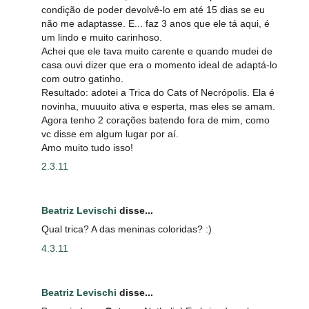
condição de poder devolvê-lo em até 15 dias se eu
não me adaptasse. E... faz 3 anos que ele tá aqui, é
um lindo e muito carinhoso.
Achei que ele tava muito carente e quando mudei de
casa ouvi dizer que era o momento ideal de adaptá-lo
com outro gatinho.
Resultado: adotei a Trica do Cats of Necrópolis. Ela é
novinha, muuuito ativa e esperta, mas eles se amam.
Agora tenho 2 corações batendo fora de mim, como
vc disse em algum lugar por aí.
Amo muito tudo isso!
2.3.11
Beatriz Levischi
disse...
Qual trica? A das meninas coloridas? :)
4.3.11
Beatriz Levischi
disse...