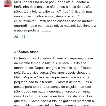
Meu Leo foi filho unico por 7 anos até eu adotar a
irmãzinha dele mas ele não amou a ideia de paixão
não... Ele a tolera, sabe como? Tipo "tá, fica aí, mas
nao sou seu melhor amigo, desencosta ¬¬"
Ai, ai *suspiro*... meu sonho essas coisas de dormir
agarradinhos e banhos coletivos mas né. Leozinho diz
q não se pode ter tudo...
28.1.11
Anônimo disse...
Eu tenho duas duplinhas. Primeiro chegaram, quase
ao mesmo tempo, o Miguel e a Sara. Os dois se
amam muito. Depois chegou a Yasmin, que é louca
pela Sara e vice-versa. Dois anos depois chegou a
Malu. Miguel e Sara são super receptivos e com a
pequena não foi diferente. A Yasmin demorou uns 4
meses para tolerar a presença da caçula, mas isso
não mudou em nada a energia amoroso da minha
casa. Foi tudo tranquilo e eu faria tudo de novo. Por
que ter 2? Como disse a Bia, os gatinhos merecem a
companhia de outro felino. Imagine um humano só