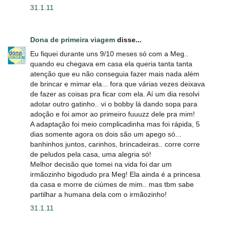
31.1.11
Dona de primeira viagem
disse...
Eu fiquei durante uns 9/10 meses só com a Meg..
quando eu chegava em casa ela queria tanta tanta
atenção que eu não conseguia fazer mais nada além
de brincar e mimar ela... fora que várias vezes deixava
de fazer as coisas pra ficar com ela. Aí um dia resolvi
adotar outro gatinho.. vi o bobby lá dando sopa para
adoção e foi amor ao primeiro fuuuzz dele pra mim!
A adaptação foi meio complicadinha mas foi rápida, 5
dias somente agora os dois são um apego só...
banhinhos juntos, carinhos, brincadeiras.. corre corre
de peludos pela casa, uma alegria só!
Melhor decisão que tomei na vida foi dar um
irmãozinho bigodudo pra Meg! Ela ainda é a princesa
da casa e morre de ciúmes de mim.. mas tbm sabe
partilhar a humana dela com o irmãozinho!
31.1.11