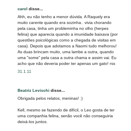
carol
disse...
Ahh, eu não tenho a menor dúvida. A Raquely era
muito carente quando era sozinha.. vivia chorando
pela casa, tinha um probleminha no olho (herpes
felina) que aparecia quando a imunidade baixava (por
questões psicológicas como a chegada de visitas em
casa). Depois que adotamos a Naomi tudo melhorou!
As duas brincam muito, uma lambe a outra, quando
uma "some" pela casa a outra chama e assim vai. Eu
acho que não deveria poder ter apenas um gato! rss
31.1.11
Beatriz Levischi
disse...
Obrigada pelos relatos, meninas! :)
Kell, mesmo se fazendo de difícil, o Leo gosta de ter
uma companhia felina, senão você não conseguiria
deixá-los juntos.