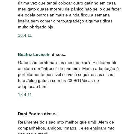
última vez que tentei colocar outro gatinho em casa
meu gato quase morreu de pânico não sei o que fazer
ele odeia outros animais e ainda ficou a semana
inteira sem comer direito,agradeço algumas dicas
muito obrigado.bjs
16.4.11
Beatriz Levischi
disse...
Gatos são territorialistas mesmo, xará. E dificilmente
aceitam um "intruso" de primeira. Mas a adaptação é
perfeitamente possível se você seguir essas dicas:
http://blog.gatoca.com.br/2009/11/dicas-de-
adaptacao.html.
18.4.11
Dani Pontes disse...
Realmente dois sao mto melhor que um!!! Alem de
companheiros, amigos, irmaos... eles ensinam mto
uns aos outros!!!