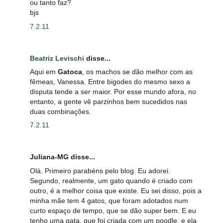
ou tanto faz?
bjs
7.2.11
Beatriz Levischi
disse...
Aqui em
Gatoca
, os machos se dão melhor com as
fêmeas, Vanessa. Entre bigodes do mesmo sexo a
disputa tende a ser maior. Por esse mundo afora, no
entanto, a gente vê parzinhos bem sucedidos nas
duas combinações.
7.2.11
Juliana-MG disse...
Olá. Primeiro parabéns pelo blog. Eu adorei.
Segundo, realmente, um gato quando é criado com
outro, é a melhor coisa que existe. Eu sei disso, pois a
minha mãe tem 4 gatos, que foram adotados num
curto espaço de tempo, que se dão super bem. E eu
tenho uma gata, que foi criada com um poodle, e ela