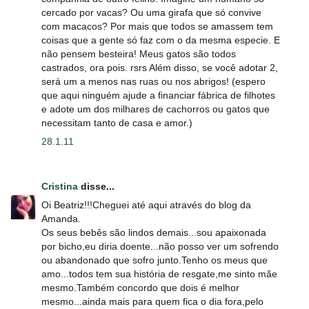
cercado por vacas? Ou uma girafa que só convive
com macacos? Por mais que todos se amassem tem
coisas que a gente só faz com o da mesma especie. E
não pensem besteira! Meus gatos são todos
castrados, ora pois. rsrs Além disso, se você adotar 2,
será um a menos nas ruas ou nos abrigos! (espero
que aqui ninguém ajude a financiar fábrica de filhotes
e adote um dos milhares de cachorros ou gatos que
necessitam tanto de casa e amor.)
28.1.11
Cristina
disse...
Oi Beatriz!!!Cheguei até aqui através do blog da
Amanda.
Os seus bebês são lindos demais...sou apaixonada
por bicho,eu diria doente...não posso ver um sofrendo
ou abandonado que sofro junto.Tenho os meus que
amo...todos tem sua história de resgate,me sinto mãe
mesmo.Também concordo que dois é melhor
mesmo...ainda mais para quem fica o dia fora,pelo