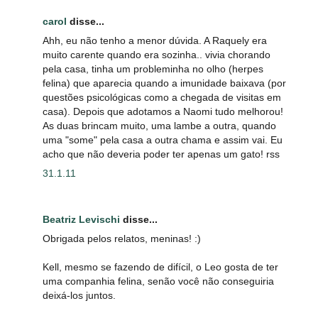
carol
disse...
Ahh, eu não tenho a menor dúvida. A Raquely era
muito carente quando era sozinha.. vivia chorando
pela casa, tinha um probleminha no olho (herpes
felina) que aparecia quando a imunidade baixava (por
questões psicológicas como a chegada de visitas em
casa). Depois que adotamos a Naomi tudo melhorou!
As duas brincam muito, uma lambe a outra, quando
uma "some" pela casa a outra chama e assim vai. Eu
acho que não deveria poder ter apenas um gato! rss
31.1.11
Beatriz Levischi
disse...
Obrigada pelos relatos, meninas! :)
Kell, mesmo se fazendo de difícil, o Leo gosta de ter
uma companhia felina, senão você não conseguiria
deixá-los juntos.