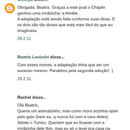
Obrigada, Beatriz. Graças a este post o Chaplin
ganhou uma irmãzinha: a Amélie .
A adaptação está sendo feita conforme suas dicas. E
os dois são tão doces que está mais fácil do que eu
imaginava.
28.2.11
Beatriz Levischi
disse...
Com esses nomes, a adaptação tinha que ser um
sucesso mesmo. Parabéns pela segunda adoção! :)
28.2.11
Rachel disse...
Olá Beatriz,
Queria um animalzinho, mas como moro sozinha optei
pelo gato (bem eu, q nunca fui com a cara deles).
Adotei o Tunico. Queriam que eu ficasse com a
irmãzinha dele tbm, mas eu só o levei pra casa na