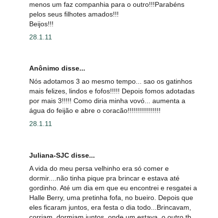
menos um faz companhia para o outro!!!Parabéns
pelos seus filhotes amados!!!
Beijos!!!
28.1.11
Anônimo disse...
Nós adotamos 3 ao mesmo tempo... sao os gatinhos
mais felizes, lindos e fofos!!!!! Depois fomos adotadas
por mais 3!!!!! Como diria minha vovó... aumenta a
água do feijão e abre o coracão!!!!!!!!!!!!!!!!!
28.1.11
Juliana-SJC disse...
A vida do meu persa velhinho era só comer e
dormir....não tinha pique pra brincar e estava até
gordinho. Até um dia em que eu encontrei e resgatei a
Halle Berry, uma pretinha fofa, no bueiro. Depois que
eles ficaram juntos, era festa o dia todo...Brincavam,
corriam, dormiam juntos, onde um estava, o outro tb.