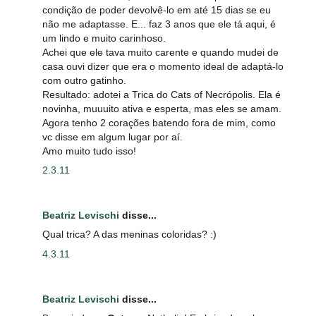
condição de poder devolvê-lo em até 15 dias se eu
não me adaptasse. E... faz 3 anos que ele tá aqui, é
um lindo e muito carinhoso.
Achei que ele tava muito carente e quando mudei de
casa ouvi dizer que era o momento ideal de adaptá-lo
com outro gatinho.
Resultado: adotei a Trica do Cats of Necrópolis. Ela é
novinha, muuuito ativa e esperta, mas eles se amam.
Agora tenho 2 corações batendo fora de mim, como
vc disse em algum lugar por aí.
Amo muito tudo isso!
2.3.11
Beatriz Levischi
disse...
Qual trica? A das meninas coloridas? :)
4.3.11
Beatriz Levischi
disse...