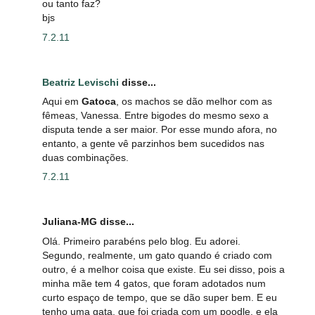
ou tanto faz?
bjs
7.2.11
Beatriz Levischi
disse...
Aqui em
Gatoca
, os machos se dão melhor com as
fêmeas, Vanessa. Entre bigodes do mesmo sexo a
disputa tende a ser maior. Por esse mundo afora, no
entanto, a gente vê parzinhos bem sucedidos nas
duas combinações.
7.2.11
Juliana-MG disse...
Olá. Primeiro parabéns pelo blog. Eu adorei.
Segundo, realmente, um gato quando é criado com
outro, é a melhor coisa que existe. Eu sei disso, pois a
minha mãe tem 4 gatos, que foram adotados num
curto espaço de tempo, que se dão super bem. E eu
tenho uma gata, que foi criada com um poodle, e ela