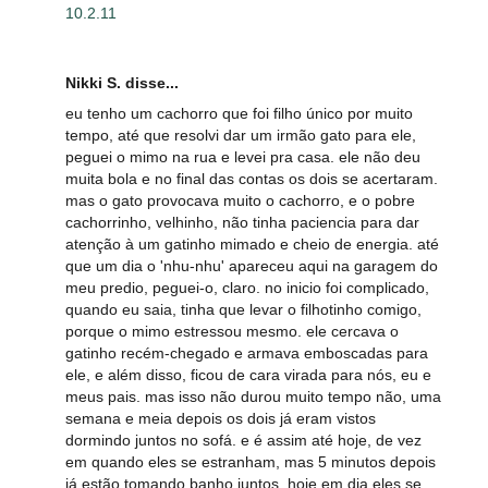
10.2.11
Nikki S. disse...
eu tenho um cachorro que foi filho único por muito
tempo, até que resolvi dar um irmão gato para ele,
peguei o mimo na rua e levei pra casa. ele não deu
muita bola e no final das contas os dois se acertaram.
mas o gato provocava muito o cachorro, e o pobre
cachorrinho, velhinho, não tinha paciencia para dar
atenção à um gatinho mimado e cheio de energia. até
que um dia o 'nhu-nhu' apareceu aqui na garagem do
meu predio, peguei-o, claro. no inicio foi complicado,
quando eu saia, tinha que levar o filhotinho comigo,
porque o mimo estressou mesmo. ele cercava o
gatinho recém-chegado e armava emboscadas para
ele, e além disso, ficou de cara virada para nós, eu e
meus pais. mas isso não durou muito tempo não, uma
semana e meia depois os dois já eram vistos
dormindo juntos no sofá. e é assim até hoje, de vez
em quando eles se estranham, mas 5 minutos depois
já estão tomando banho juntos. hoje em dia eles se