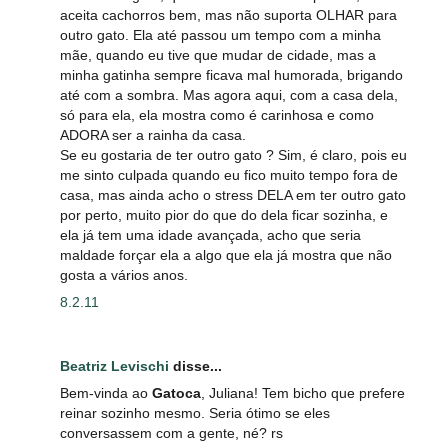
aceita cachorros bem, mas não suporta OLHAR para
outro gato. Ela até passou um tempo com a minha
mãe, quando eu tive que mudar de cidade, mas a
minha gatinha sempre ficava mal humorada, brigando
até com a sombra. Mas agora aqui, com a casa dela,
só para ela, ela mostra como é carinhosa e como
ADORA ser a rainha da casa.
Se eu gostaria de ter outro gato ? Sim, é claro, pois eu
me sinto culpada quando eu fico muito tempo fora de
casa, mas ainda acho o stress DELA em ter outro gato
por perto, muito pior do que do dela ficar sozinha, e
ela já tem uma idade avançada, acho que seria
maldade forçar ela a algo que ela já mostra que não
gosta a vários anos.
8.2.11
Beatriz Levischi
disse...
Bem-vinda ao
Gatoca
, Juliana! Tem bicho que prefere
reinar sozinho mesmo. Seria ótimo se eles
conversassem com a gente, né? rs