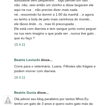
assutadoe bem pequenino .. logo pensei um rato ..
não..não, veio então um vizinho e disse largaram ele
aqui na rua .. não preciso dizer mais nada
né...resumindo fui dormir a 1:00 da manhã ...e agora
eu tenho a bola de pelo mais carinhosa do mundo ,
ele tãooo lindo ..rs.. mas tô preocupada ..
Ele está com diarreia e tem sangue junto como peguei
na rua nem imagino o que pode ser , nunca tive gato ..
que eu faço ?
15.4.11
Beatriz Levischi
disse...
Corre para o veterinário, Luana. Filhotes são frágeis e
podem morrer com diarreia.
16.4.11
Beatris Gunia
disse...
Olá,adorei seu blog parabéns por tantos filhos.Eu
tenho um gato de 3 anos e quero outro gato más da