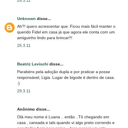
25.3.11
Unknown
disse...
Ah?! quero acrescentar que: Ficou mais fácil manter o
querido Fidel em casa já que agora ele conta com um
amiguinho lindo para brincar!!!
25.3.11
Beatriz Levischi
disse...
Parabéns pela adoção dupla e por praticar a posse
responsável, Ligia. Lugar de bigode é dentro de casa.
:)
29.3.11
Anônimo disse...
Olá meu nome é Luana .. então ..Tô chegando em
casa , cansada e tals quando vi algo preto correndo e