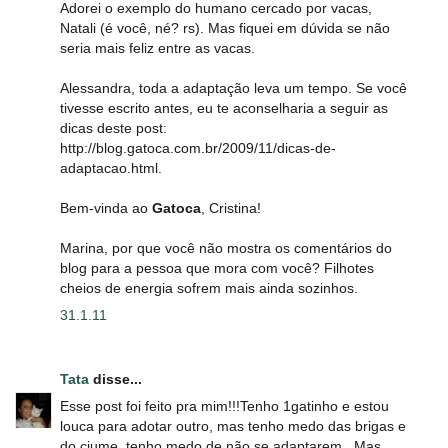
Adorei o exemplo do humano cercado por vacas,
Natali (é você, né? rs). Mas fiquei em dúvida se não
seria mais feliz entre as vacas.
Alessandra, toda a adaptação leva um tempo. Se você
tivesse escrito antes, eu te aconselharia a seguir as
dicas deste post:
http://blog.gatoca.com.br/2009/11/dicas-de-
adaptacao.html.
Bem-vinda ao
Gatoca
, Cristina!
Marina, por que você não mostra os comentários do
blog para a pessoa que mora com você? Filhotes
cheios de energia sofrem mais ainda sozinhos.
31.1.11
Tata
disse...
Esse post foi feito pra mim!!!Tenho 1gatinho e estou
louca para adotar outro, mas tenho medo das brigas e
do ciume, tenho medo de não se adaptarem...Mas