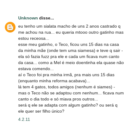
Unknown
disse...
eu tenho um sialata macho de uns 2 anos castrado q
me achou na rua... eu queria mtooo outro gatinho mas
estou receosa...
esse meu gatinho, o Teco, ficou uns 15 dias na casa
da minha mãe (onde tem uma siamesa) e teve q sair -
ela só fazia fuzz pra ele e cada um ficava num canto
da casa... como a Mel é meio doentinha ela quase não
estava comendo...
aí o Teco foi pra minha irmã, pra mais uns 15 dias
(enquanto minha reforma acabava)...
lá tem 4 gatos, todos amigos (nenhum é siames) -
mas o Teco não se adaptou com nenhum... ficava num
canto o dia todo e só miava pros outros...
será q ele se adapta com algum gatinho? ou será q
ele quer ser filho único?
4.2.11