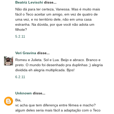
Beatriz Levischi
disse...
Não dá para ter certeza, Vanessa. Mas é muito mais
fácil o Teco aceitar um amigo, em vez de quatro de
uma vez, e no território dele, não em uma casa
estranha. Na dúvida, por que você não adota um
filhote?
5.2.11
Veri Gravina
disse...
Romeu e Julieta. Sol e Lua. Beijo e abraco. Branco e
preto. O mundo foi desenhado pra duplinhas ;) alegria
dividida eh alegria multiplicada. Bjos!
6.2.11
Unknown
disse...
Bia,
vc acha que tem diferença entre fêmea e macho?
algum deles seria mais fácil a adaptação com o Teco