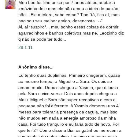
Meu Leo foi filho unico por 7 anos até eu adotar a
irmãzinha dele mas ele não amou a ideia de paixão
não... Ele a tolera, sabe como? Tipo "tá, fica aí, mas
nao sou seu melhor amigo, desencosta ¬¬"
Ai, ai *suspiro*... meu sonho essas coisas de dormir
agarradinhos e banhos coletivos mas né. Leozinho diz
q não se pode ter tudo...
28.1.11
Anônimo disse...
Eu tenho duas duplinhas. Primeiro chegaram, quase
ao mesmo tempo, o Miguel e a Sara. Os dois se
amam muito. Depois chegou a Yasmin, que é louca
pela Sara e vice-versa. Dois anos depois chegou a
Malu. Miguel e Sara são super receptivos e com a
pequena não foi diferente. A Yasmin demorou uns 4
meses para tolerar a presença da caçula, mas isso
não mudou em nada a energia amoroso da minha
casa. Foi tudo tranquilo e eu faria tudo de novo. Por
que ter 2? Como disse a Bia, os gatinhos merecem a
companhia de outro felino. Imagine um humano só