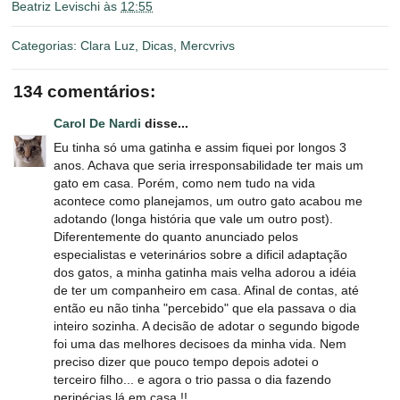
Beatriz Levischi
às
12:55
Categorias:
Clara Luz
,
Dicas
,
Mercvrivs
134 comentários:
Carol De Nardi
disse...
Eu tinha só uma gatinha e assim fiquei por longos 3
anos. Achava que seria irresponsabilidade ter mais um
gato em casa. Porém, como nem tudo na vida
acontece como planejamos, um outro gato acabou me
adotando (longa história que vale um outro post).
Diferentemente do quanto anunciado pelos
especialistas e veterinários sobre a dificil adaptação
dos gatos, a minha gatinha mais velha adorou a idéia
de ter um companheiro em casa. Afinal de contas, até
então eu não tinha "percebido" que ela passava o dia
inteiro sozinha. A decisão de adotar o segundo bigode
foi uma das melhores decisoes da minha vida. Nem
preciso dizer que pouco tempo depois adotei o
terceiro filho... e agora o trio passa o dia fazendo
peripécias lá em casa !!