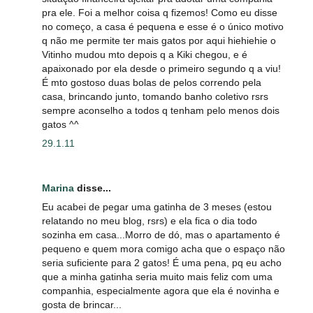
pra ele. Foi a melhor coisa q fizemos! Como eu disse
no começo, a casa é pequena e esse é o único motivo
q não me permite ter mais gatos por aqui hiehiehie o
Vitinho mudou mto depois q a Kiki chegou, e é
apaixonado por ela desde o primeiro segundo q a viu!
É mto gostoso duas bolas de pelos correndo pela
casa, brincando junto, tomando banho coletivo rsrs
sempre aconselho a todos q tenham pelo menos dois
gatos ^^
29.1.11
Marina
disse...
Eu acabei de pegar uma gatinha de 3 meses (estou
relatando no meu blog, rsrs) e ela fica o dia todo
sozinha em casa...Morro de dó, mas o apartamento é
pequeno e quem mora comigo acha que o espaço não
seria suficiente para 2 gatos! É uma pena, pq eu acho
que a minha gatinha seria muito mais feliz com uma
companhia, especialmente agora que ela é novinha e
gosta de brincar...