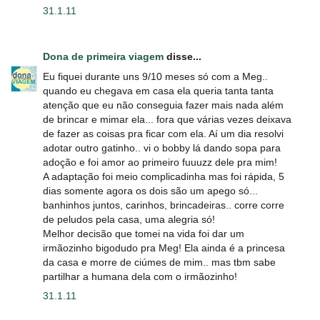
31.1.11
Dona de primeira viagem
disse...
Eu fiquei durante uns 9/10 meses só com a Meg..
quando eu chegava em casa ela queria tanta tanta
atenção que eu não conseguia fazer mais nada além
de brincar e mimar ela... fora que várias vezes deixava
de fazer as coisas pra ficar com ela. Aí um dia resolvi
adotar outro gatinho.. vi o bobby lá dando sopa para
adoção e foi amor ao primeiro fuuuzz dele pra mim!
A adaptação foi meio complicadinha mas foi rápida, 5
dias somente agora os dois são um apego só...
banhinhos juntos, carinhos, brincadeiras.. corre corre
de peludos pela casa, uma alegria só!
Melhor decisão que tomei na vida foi dar um
irmãozinho bigodudo pra Meg! Ela ainda é a princesa
da casa e morre de ciúmes de mim.. mas tbm sabe
partilhar a humana dela com o irmãozinho!
31.1.11