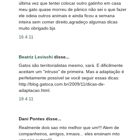
última vez que tentei colocar outro gatinho em casa
meu gato quase morreu de pânico não sei o que fazer
ele odeia outros animais e ainda ficou a semana
inteira sem comer direito,agradeço algumas dicas
muito obrigado.bjs
16.4.11
Beatriz Levischi
disse...
Gatos são territorialistas mesmo, xará. E dificilmente
aceitam um "intruso" de primeira. Mas a adaptação é
perfeitamente possível se você seguir essas dicas:
http://blog.gatoca.com.br/2009/11/dicas-de-
adaptacao.html.
18.4.11
Dani Pontes disse...
Realmente dois sao mto melhor que um!!! Alem de
companheiros, amigos, irmaos... eles ensinam mto
uns aos outros!!!