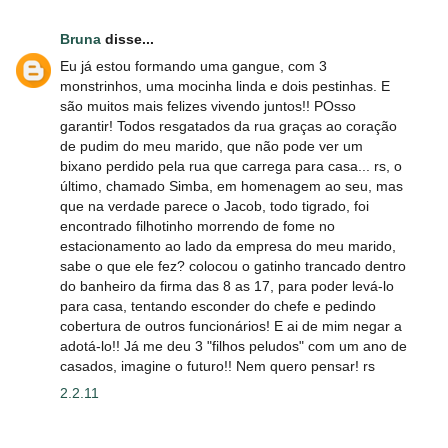
Bruna
disse...
Eu já estou formando uma gangue, com 3
monstrinhos, uma mocinha linda e dois pestinhas. E
são muitos mais felizes vivendo juntos!! POsso
garantir! Todos resgatados da rua graças ao coração
de pudim do meu marido, que não pode ver um
bixano perdido pela rua que carrega para casa... rs, o
último, chamado Simba, em homenagem ao seu, mas
que na verdade parece o Jacob, todo tigrado, foi
encontrado filhotinho morrendo de fome no
estacionamento ao lado da empresa do meu marido,
sabe o que ele fez? colocou o gatinho trancado dentro
do banheiro da firma das 8 as 17, para poder levá-lo
para casa, tentando esconder do chefe e pedindo
cobertura de outros funcionários! E ai de mim negar a
adotá-lo!! Já me deu 3 "filhos peludos" com um ano de
casados, imagine o futuro!! Nem quero pensar! rs
2.2.11