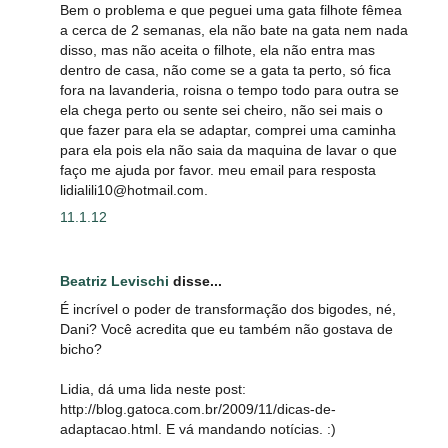
Bem o problema e que peguei uma gata filhote fêmea
a cerca de 2 semanas, ela não bate na gata nem nada
disso, mas não aceita o filhote, ela não entra mas
dentro de casa, não come se a gata ta perto, só fica
fora na lavanderia, roisna o tempo todo para outra se
ela chega perto ou sente sei cheiro, não sei mais o
que fazer para ela se adaptar, comprei uma caminha
para ela pois ela não saia da maquina de lavar o que
faço me ajuda por favor. meu email para resposta
lidialili10@hotmail.com.
11.1.12
Beatriz Levischi
disse...
É incrível o poder de transformação dos bigodes, né,
Dani? Você acredita que eu também não gostava de
bicho?
Lidia, dá uma lida neste post:
http://blog.gatoca.com.br/2009/11/dicas-de-
adaptacao.html. E vá mandando notícias. :)