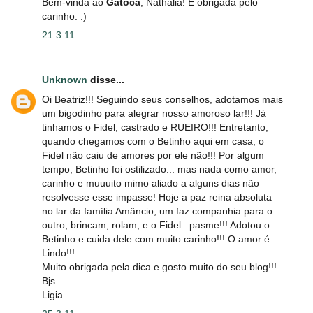
Bem-vinda ao
Gatoca
, Nathalia! E obrigada pelo
carinho. :)
21.3.11
Unknown
disse...
Oi Beatriz!!! Seguindo seus conselhos, adotamos mais
um bigodinho para alegrar nosso amoroso lar!!! Já
tinhamos o Fidel, castrado e RUEIRO!!! Entretanto,
quando chegamos com o Betinho aqui em casa, o
Fidel não caiu de amores por ele não!!! Por algum
tempo, Betinho foi ostilizado... mas nada como amor,
carinho e muuuito mimo aliado a alguns dias não
resolvesse esse impasse! Hoje a paz reina absoluta
no lar da família Amâncio, um faz companhia para o
outro, brincam, rolam, e o Fidel...pasme!!! Adotou o
Betinho e cuida dele com muito carinho!!! O amor é
Lindo!!!
Muito obrigada pela dica e gosto muito do seu blog!!!
Bjs...
Ligia