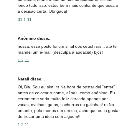
lendo tudo isso, estou bem mais confiante que essa é
a decisão certa. Obrigada!
31.1.11
Anônimo disse...
nossa, esse posto foi um sinal dos céus! rsrs... até te
mandei um e-mail (desculpa a audácia!) bjos!
1.2.11
Natali disse...
Oi, Bia. Sou eu sim! rs Na hora de postar dei "enter"
antes de colocar o nome, aí saiu como anônimo. Eu
certamente seria muito feliz cercada apenas por
vacas, ovelhas, gatos, cachorros ou galinhas! rs No
entanto, pelo menos em um dia, acho que eu ia gostar
de trocar uma ideia com alguem!!!
1.2.11