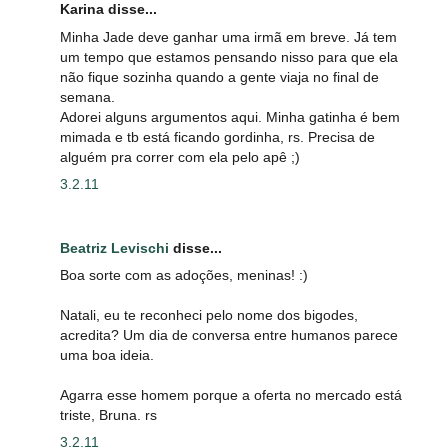
Karina disse...
Minha Jade deve ganhar uma irmã em breve. Já tem
um tempo que estamos pensando nisso para que ela
não fique sozinha quando a gente viaja no final de
semana.
Adorei alguns argumentos aqui. Minha gatinha é bem
mimada e tb está ficando gordinha, rs. Precisa de
alguém pra correr com ela pelo apê ;)
3.2.11
Beatriz Levischi
disse...
Boa sorte com as adoções, meninas! :)
Natali, eu te reconheci pelo nome dos bigodes,
acredita? Um dia de conversa entre humanos parece
uma boa ideia.
Agarra esse homem porque a oferta no mercado está
triste, Bruna. rs
3.2.11