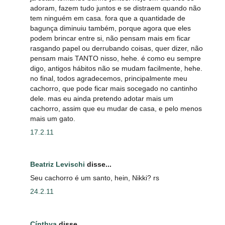
adoram, fazem tudo juntos e se distraem quando não
tem ninguém em casa. fora que a quantidade de
bagunça diminuiu também, porque agora que eles
podem brincar entre si, não pensam mais em ficar
rasgando papel ou derrubando coisas, quer dizer, não
pensam mais TANTO nisso, hehe. é como eu sempre
digo, antigos hábitos não se mudam facilmente, hehe.
no final, todos agradecemos, principalmente meu
cachorro, que pode ficar mais socegado no cantinho
dele. mas eu ainda pretendo adotar mais um
cachorro, assim que eu mudar de casa, e pelo menos
mais um gato.
17.2.11
Beatriz Levischi
disse...
Seu cachorro é um santo, hein, Nikki? rs
24.2.11
Cínthya
disse...