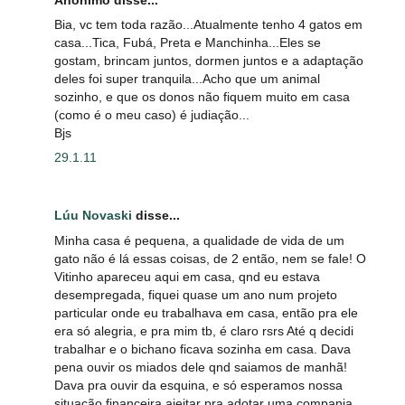
Bia, vc tem toda razão...Atualmente tenho 4 gatos em
casa...Tica, Fubá, Preta e Manchinha...Eles se
gostam, brincam juntos, dormen juntos e a adaptação
deles foi super tranquila...Acho que um animal
sozinho, e que os donos não fiquem muito em casa
(como é o meu caso) é judiação...
Bjs
29.1.11
Lúu Novaski
disse...
Minha casa é pequena, a qualidade de vida de um
gato não é lá essas coisas, de 2 então, nem se fale! O
Vitinho apareceu aqui em casa, qnd eu estava
desempregada, fiquei quase um ano num projeto
particular onde eu trabalhava em casa, então pra ele
era só alegria, e pra mim tb, é claro rsrs Até q decidi
trabalhar e o bichano ficava sozinha em casa. Dava
pena ouvir os miados dele qnd saiamos de manhã!
Dava pra ouvir da esquina, e só esperamos nossa
situação financeira ajeitar pra adotar uma compania