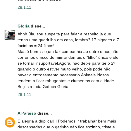
28.1.11
Gloria
disse...
Ahhh Bia, sou suspeita para falar a respeito já que
tenho uma quadrilha em casa, lembra? 17 bigodes e 7
focinhos = 24 filhos!
Mas é bem isso,um faz companhia ao outro e nós não
corremos o risco de mimar demais o "filho" único e ele
se tornar insuportável.Agora, não deixe para ter o 2º
quando o outro estiver muito velho, pois pode não
haver o entrosamento necessario.Animais idosos
tendem a ficar rabugentos e ciumentos com a idade.
Beijos a toda Gatoca.Gloria
28.1.11
A Paraíso
disse...
É alegria a duplicar!!! Podemos ir trabalhar bem mais
descansadas que o gatinho não fica sozinho, triste e