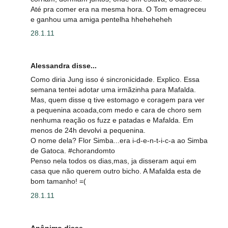
Até pra comer era na mesma hora. O Tom emagreceu
e ganhou uma amiga pentelha hheheheheh
28.1.11
Alessandra disse...
Como diria Jung isso é sincronicidade. Explico. Essa
semana tentei adotar uma irmãzinha para Mafalda.
Mas, quem disse q tive estomago e coragem para ver
a pequenina acoada,com medo e cara de choro sem
nenhuma reação os fuzz e patadas e Mafalda. Em
menos de 24h devolvi a pequenina.
O nome dela? Flor Simba...era i-d-e-n-t-i-c-a ao Simba
de Gatoca. #chorandomto
Penso nela todos os dias,mas, ja disseram aqui em
casa que não querem outro bicho. A Mafalda esta de
bom tamanho! =(
28.1.11
Anônimo disse...