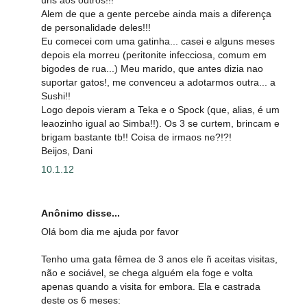
Alem de que a gente percebe ainda mais a diferença
de personalidade deles!!!
Eu comecei com uma gatinha... casei e alguns meses
depois ela morreu (peritonite infecciosa, comum em
bigodes de rua...) Meu marido, que antes dizia nao
suportar gatos!, me convenceu a adotarmos outra... a
Sushi!!
Logo depois vieram a Teka e o Spock (que, alias, é um
leaozinho igual ao Simba!!). Os 3 se curtem, brincam e
brigam bastante tb!! Coisa de irmaos ne?!?!
Beijos, Dani
10.1.12
Anônimo disse...
Olá bom dia me ajuda por favor
Tenho uma gata fêmea de 3 anos ele ñ aceitas visitas,
não e sociável, se chega alguém ela foge e volta
apenas quando a visita for embora. Ela e castrada
deste os 6 meses: