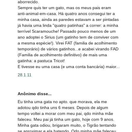
aborrecido.
Sempre quis ter um gato, mas os meus pais eram
anti-animal-em-casa. Há quatro anos consegui ter a
minha casa, ainda as paredes estavam a ser pintadas
já havia uma linda "quatro patinhas" a correr: a minha
terrível Scaramouche! Passado pouco menos de um
ano adoptei o Sirius (um gatinho tem de conviver com
a mesma espécie!). Virei FAT (familia de acolhimento
temporário) de vários gatinhos...e acabei virando FAD
(Familia de acolhimento definitivo) de mais uma
gatinha: a pastuca Tricot!
E tivesse eu uma casa (e uma conta bancária) maior...
28.1.11
Anônimo disse...
Eu tinha uma gata no apto. que morava, ela me
adotou qdo tinha uns 6 meses. Depois de algum
tempo voltei a morar com meu pai, qdo minha mãe
faleceu. Meu pai já tinha um gato, hoje com 9 anos.
Minha gata odiou, brigaram muito, o Tigrão tentando
se aproximar e ela batendo. Qdo minha mãe faleceu,