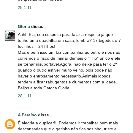
28.1.11
Gloria
disse...
Ahhh Bia, sou suspeita para falar a respeito já que
tenho uma quadrilha em casa, lembra? 17 bigodes e 7
focinhos = 24 filhos!
Mas é bem isso,um faz companhia ao outro e nós não
corremos o risco de mimar demais o "filho" único e ele
se tornar insuportável.Agora, não deixe para ter o 2º
quando o outro estiver muito velho, pois pode não
haver o entrosamento necessario.Animais idosos
tendem a ficar rabugentos e ciumentos com a idade.
Beijos a toda Gatoca.Gloria
28.1.11
A Paraíso
disse...
É alegria a duplicar!!! Podemos ir trabalhar bem mais
descansadas que o gatinho não fica sozinho, triste e