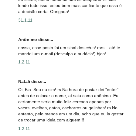
lendo tudo isso, estou bem mais confiante que essa é
a decisão certa. Obrigada!
31.1.11
Anônimo disse...
nossa, esse posto foi um sinal dos céus! rsrs... até te
mandei um e-mail (desculpa a audácia!) bjos!
1.2.11
Natali disse...
Oi, Bia. Sou eu sim! rs Na hora de postar dei "enter"
antes de colocar o nome, aí saiu como anônimo. Eu
certamente seria muito feliz cercada apenas por
vacas, ovelhas, gatos, cachorros ou galinhas! rs No
entanto, pelo menos em um dia, acho que eu ia gostar
de trocar uma ideia com alguem!!!
1.2.11