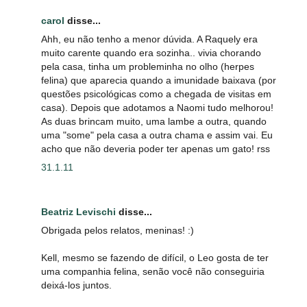
carol
disse...
Ahh, eu não tenho a menor dúvida. A Raquely era
muito carente quando era sozinha.. vivia chorando
pela casa, tinha um probleminha no olho (herpes
felina) que aparecia quando a imunidade baixava (por
questões psicológicas como a chegada de visitas em
casa). Depois que adotamos a Naomi tudo melhorou!
As duas brincam muito, uma lambe a outra, quando
uma "some" pela casa a outra chama e assim vai. Eu
acho que não deveria poder ter apenas um gato! rss
31.1.11
Beatriz Levischi
disse...
Obrigada pelos relatos, meninas! :)
Kell, mesmo se fazendo de difícil, o Leo gosta de ter
uma companhia felina, senão você não conseguiria
deixá-los juntos.