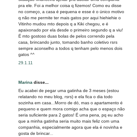
pra ele. Foi a melhor coisa q fizemos! Como eu disse
no começo, a casa é pequena e esse é o único motivo
q não me permite ter mais gatos por aqui hiehiehie o
Vitinho mudou mto depois q a Kiki chegou, e é
apaixonado por ela desde o primeiro segundo q a viu!
É mto gostoso duas bolas de pelos correndo pela
casa, brincando junto, tomando banho coletivo rsrs
sempre aconselho a todos q tenham pelo menos dois
gatos ^^
29.1.11
Marina
disse...
Eu acabei de pegar uma gatinha de 3 meses (estou
relatando no meu blog, rsrs) e ela fica o dia todo
sozinha em casa...Morro de dó, mas o apartamento é
pequeno e quem mora comigo acha que o espaço não
seria suficiente para 2 gatos! É uma pena, pq eu acho
que a minha gatinha seria muito mais feliz com uma
companhia, especialmente agora que ela é novinha e
gosta de brincar...