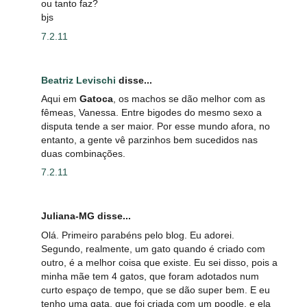
ou tanto faz?
bjs
7.2.11
Beatriz Levischi
disse...
Aqui em
Gatoca
, os machos se dão melhor com as
fêmeas, Vanessa. Entre bigodes do mesmo sexo a
disputa tende a ser maior. Por esse mundo afora, no
entanto, a gente vê parzinhos bem sucedidos nas
duas combinações.
7.2.11
Juliana-MG disse...
Olá. Primeiro parabéns pelo blog. Eu adorei.
Segundo, realmente, um gato quando é criado com
outro, é a melhor coisa que existe. Eu sei disso, pois a
minha mãe tem 4 gatos, que foram adotados num
curto espaço de tempo, que se dão super bem. E eu
tenho uma gata, que foi criada com um poodle, e ela