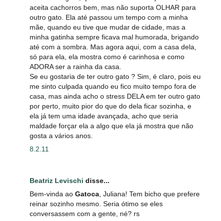
aceita cachorros bem, mas não suporta OLHAR para
outro gato. Ela até passou um tempo com a minha
mãe, quando eu tive que mudar de cidade, mas a
minha gatinha sempre ficava mal humorada, brigando
até com a sombra. Mas agora aqui, com a casa dela,
só para ela, ela mostra como é carinhosa e como
ADORA ser a rainha da casa.
Se eu gostaria de ter outro gato ? Sim, é claro, pois eu
me sinto culpada quando eu fico muito tempo fora de
casa, mas ainda acho o stress DELA em ter outro gato
por perto, muito pior do que do dela ficar sozinha, e
ela já tem uma idade avançada, acho que seria
maldade forçar ela a algo que ela já mostra que não
gosta a vários anos.
8.2.11
Beatriz Levischi
disse...
Bem-vinda ao
Gatoca
, Juliana! Tem bicho que prefere
reinar sozinho mesmo. Seria ótimo se eles
conversassem com a gente, né? rs