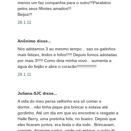
menos um faz companhia para o outro!!!Parabéns
pelos seus filhotes amados!!!
Beijos!!!
28.1.11
Anônimo disse...
Nós adotamos 3 ao mesmo tempo... sao os gatinhos
mais felizes, lindos e fofos!!!!! Depois fomos adotadas
por mais 3!!!!! Como diria minha vovó... aumenta a
água do feijão e abre o coracão!!!!!!!!!!!!!!!!!
28.1.11
Juliana-SJC disse...
A vida do meu persa velhinho era só comer e
dormir....não tinha pique pra brincar e estava até
gordinho. Até um dia em que eu encontrei e resgatei a
Halle Berry, uma pretinha fofa, no bueiro. Depois que
eles ficaram juntos, era festa o dia todo...Brincavam,
corriam, dormiam juntos, onde um estava, o outro tb.