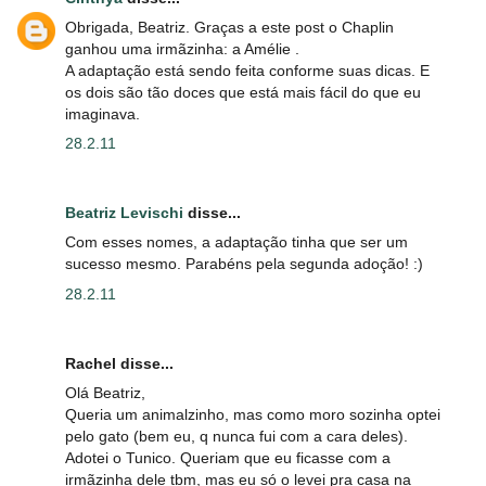
Obrigada, Beatriz. Graças a este post o Chaplin
ganhou uma irmãzinha: a Amélie .
A adaptação está sendo feita conforme suas dicas. E
os dois são tão doces que está mais fácil do que eu
imaginava.
28.2.11
Beatriz Levischi
disse...
Com esses nomes, a adaptação tinha que ser um
sucesso mesmo. Parabéns pela segunda adoção! :)
28.2.11
Rachel disse...
Olá Beatriz,
Queria um animalzinho, mas como moro sozinha optei
pelo gato (bem eu, q nunca fui com a cara deles).
Adotei o Tunico. Queriam que eu ficasse com a
irmãzinha dele tbm, mas eu só o levei pra casa na