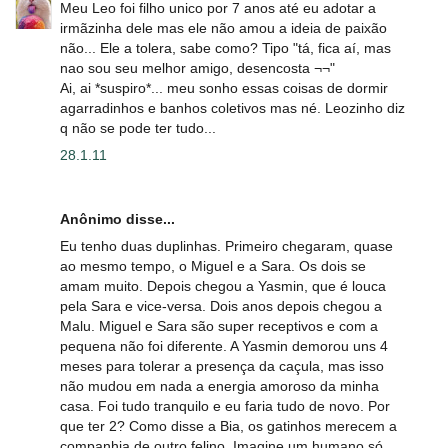
Meu Leo foi filho unico por 7 anos até eu adotar a
irmãzinha dele mas ele não amou a ideia de paixão
não... Ele a tolera, sabe como? Tipo "tá, fica aí, mas
nao sou seu melhor amigo, desencosta ¬¬"
Ai, ai *suspiro*... meu sonho essas coisas de dormir
agarradinhos e banhos coletivos mas né. Leozinho diz
q não se pode ter tudo...
28.1.11
Anônimo disse...
Eu tenho duas duplinhas. Primeiro chegaram, quase
ao mesmo tempo, o Miguel e a Sara. Os dois se
amam muito. Depois chegou a Yasmin, que é louca
pela Sara e vice-versa. Dois anos depois chegou a
Malu. Miguel e Sara são super receptivos e com a
pequena não foi diferente. A Yasmin demorou uns 4
meses para tolerar a presença da caçula, mas isso
não mudou em nada a energia amoroso da minha
casa. Foi tudo tranquilo e eu faria tudo de novo. Por
que ter 2? Como disse a Bia, os gatinhos merecem a
companhia de outro felino. Imagine um humano só