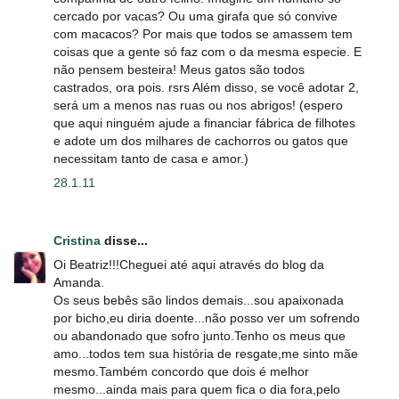
cercado por vacas? Ou uma girafa que só convive
com macacos? Por mais que todos se amassem tem
coisas que a gente só faz com o da mesma especie. E
não pensem besteira! Meus gatos são todos
castrados, ora pois. rsrs Além disso, se você adotar 2,
será um a menos nas ruas ou nos abrigos! (espero
que aqui ninguém ajude a financiar fábrica de filhotes
e adote um dos milhares de cachorros ou gatos que
necessitam tanto de casa e amor.)
28.1.11
Cristina
disse...
Oi Beatriz!!!Cheguei até aqui através do blog da
Amanda.
Os seus bebês são lindos demais...sou apaixonada
por bicho,eu diria doente...não posso ver um sofrendo
ou abandonado que sofro junto.Tenho os meus que
amo...todos tem sua história de resgate,me sinto mãe
mesmo.Também concordo que dois é melhor
mesmo...ainda mais para quem fica o dia fora,pelo