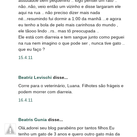
assutadoe bem pequenino .. logo pensei um rato ..
não..não, veio então um vizinho e disse largaram ele
aqui na rua .. não preciso dizer mais nada
né...resumindo fui dormir a 1:00 da manhã ...e agora
eu tenho a bola de pelo mais carinhosa do mundo ,
ele tãooo lindo ..rs.. mas tô preocupada ..
Ele está com diarreia e tem sangue junto como peguei
na rua nem imagino o que pode ser , nunca tive gato ..
que eu faço ?
15.4.11
Beatriz Levischi
disse...
Corre para o veterinário, Luana. Filhotes são frágeis e
podem morrer com diarreia.
16.4.11
Beatris Gunia
disse...
Olá,adorei seu blog parabéns por tantos filhos.Eu
tenho um gato de 3 anos e quero outro gato más da