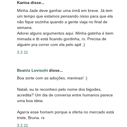
Karina disse...
Minha Jade deve ganhar uma irmã em breve. Já tem
um tempo que estamos pensando nisso para que ela
não fique sozinha quando a gente viaja no final de
semana.
Adorei alguns argumentos aqui. Minha gatinha é bem
mimada e tb está ficando gordinha, rs. Precisa de
alguém pra correr com ela pelo apê ;)
3.2.11
Beatriz Levischi
disse...
Boa sorte com as adoções, meninas! :)
Natali, eu te reconheci pelo nome dos bigodes,
acredita? Um dia de conversa entre humanos parece
uma boa ideia.
Agarra esse homem porque a oferta no mercado está
triste, Bruna. rs
3.2.11