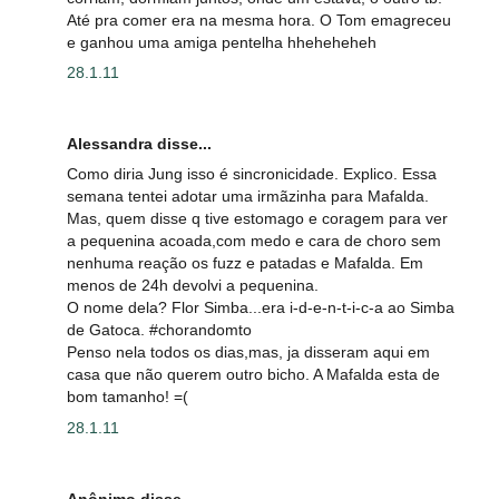
Até pra comer era na mesma hora. O Tom emagreceu
e ganhou uma amiga pentelha hheheheheh
28.1.11
Alessandra disse...
Como diria Jung isso é sincronicidade. Explico. Essa
semana tentei adotar uma irmãzinha para Mafalda.
Mas, quem disse q tive estomago e coragem para ver
a pequenina acoada,com medo e cara de choro sem
nenhuma reação os fuzz e patadas e Mafalda. Em
menos de 24h devolvi a pequenina.
O nome dela? Flor Simba...era i-d-e-n-t-i-c-a ao Simba
de Gatoca. #chorandomto
Penso nela todos os dias,mas, ja disseram aqui em
casa que não querem outro bicho. A Mafalda esta de
bom tamanho! =(
28.1.11
Anônimo disse...