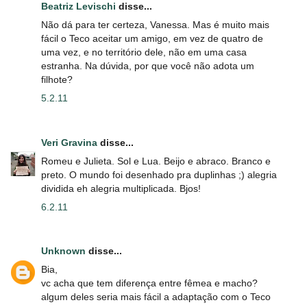
Beatriz Levischi
disse...
Não dá para ter certeza, Vanessa. Mas é muito mais
fácil o Teco aceitar um amigo, em vez de quatro de
uma vez, e no território dele, não em uma casa
estranha. Na dúvida, por que você não adota um
filhote?
5.2.11
Veri Gravina
disse...
Romeu e Julieta. Sol e Lua. Beijo e abraco. Branco e
preto. O mundo foi desenhado pra duplinhas ;) alegria
dividida eh alegria multiplicada. Bjos!
6.2.11
Unknown
disse...
Bia,
vc acha que tem diferença entre fêmea e macho?
algum deles seria mais fácil a adaptação com o Teco