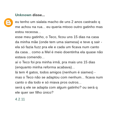
Unknown
disse...
eu tenho um sialata macho de uns 2 anos castrado q
me achou na rua... eu queria mtooo outro gatinho mas
estou receosa...
esse meu gatinho, o Teco, ficou uns 15 dias na casa
da minha mãe (onde tem uma siamesa) e teve q sair -
ela só fazia fuzz pra ele e cada um ficava num canto
da casa... como a Mel é meio doentinha ela quase não
estava comendo...
aí o Teco foi pra minha irmã, pra mais uns 15 dias
(enquanto minha reforma acabava)...
lá tem 4 gatos, todos amigos (nenhum é siames) -
mas o Teco não se adaptou com nenhum... ficava num
canto o dia todo e só miava pros outros...
será q ele se adapta com algum gatinho? ou será q
ele quer ser filho único?
4.2.11