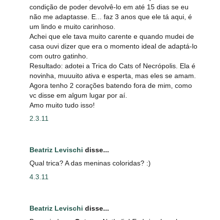
condição de poder devolvê-lo em até 15 dias se eu
não me adaptasse. E... faz 3 anos que ele tá aqui, é
um lindo e muito carinhoso.
Achei que ele tava muito carente e quando mudei de
casa ouvi dizer que era o momento ideal de adaptá-lo
com outro gatinho.
Resultado: adotei a Trica do Cats of Necrópolis. Ela é
novinha, muuuito ativa e esperta, mas eles se amam.
Agora tenho 2 corações batendo fora de mim, como
vc disse em algum lugar por aí.
Amo muito tudo isso!
2.3.11
Beatriz Levischi
disse...
Qual trica? A das meninas coloridas? :)
4.3.11
Beatriz Levischi
disse...