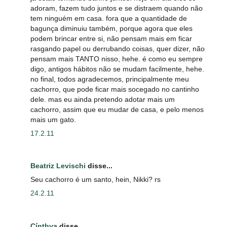
adoram, fazem tudo juntos e se distraem quando não
tem ninguém em casa. fora que a quantidade de
bagunça diminuiu também, porque agora que eles
podem brincar entre si, não pensam mais em ficar
rasgando papel ou derrubando coisas, quer dizer, não
pensam mais TANTO nisso, hehe. é como eu sempre
digo, antigos hábitos não se mudam facilmente, hehe.
no final, todos agradecemos, principalmente meu
cachorro, que pode ficar mais socegado no cantinho
dele. mas eu ainda pretendo adotar mais um
cachorro, assim que eu mudar de casa, e pelo menos
mais um gato.
17.2.11
Beatriz Levischi
disse...
Seu cachorro é um santo, hein, Nikki? rs
24.2.11
Cínthya
disse...