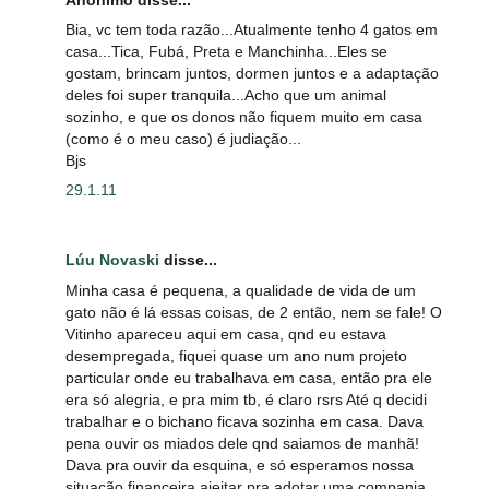
Bia, vc tem toda razão...Atualmente tenho 4 gatos em
casa...Tica, Fubá, Preta e Manchinha...Eles se
gostam, brincam juntos, dormen juntos e a adaptação
deles foi super tranquila...Acho que um animal
sozinho, e que os donos não fiquem muito em casa
(como é o meu caso) é judiação...
Bjs
29.1.11
Lúu Novaski
disse...
Minha casa é pequena, a qualidade de vida de um
gato não é lá essas coisas, de 2 então, nem se fale! O
Vitinho apareceu aqui em casa, qnd eu estava
desempregada, fiquei quase um ano num projeto
particular onde eu trabalhava em casa, então pra ele
era só alegria, e pra mim tb, é claro rsrs Até q decidi
trabalhar e o bichano ficava sozinha em casa. Dava
pena ouvir os miados dele qnd saiamos de manhã!
Dava pra ouvir da esquina, e só esperamos nossa
situação financeira ajeitar pra adotar uma compania