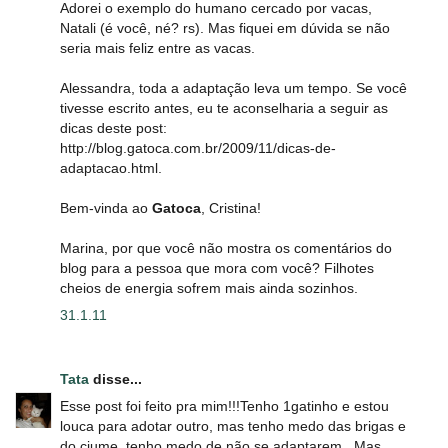
Adorei o exemplo do humano cercado por vacas,
Natali (é você, né? rs). Mas fiquei em dúvida se não
seria mais feliz entre as vacas.
Alessandra, toda a adaptação leva um tempo. Se você
tivesse escrito antes, eu te aconselharia a seguir as
dicas deste post:
http://blog.gatoca.com.br/2009/11/dicas-de-
adaptacao.html.
Bem-vinda ao
Gatoca
, Cristina!
Marina, por que você não mostra os comentários do
blog para a pessoa que mora com você? Filhotes
cheios de energia sofrem mais ainda sozinhos.
31.1.11
Tata
disse...
Esse post foi feito pra mim!!!Tenho 1gatinho e estou
louca para adotar outro, mas tenho medo das brigas e
do ciume, tenho medo de não se adaptarem...Mas