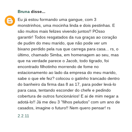
Bruna
disse...
Eu já estou formando uma gangue, com 3
monstrinhos, uma mocinha linda e dois pestinhas. E
são muitos mais felizes vivendo juntos!! POsso
garantir! Todos resgatados da rua graças ao coração
de pudim do meu marido, que não pode ver um
bixano perdido pela rua que carrega para casa... rs, o
último, chamado Simba, em homenagem ao seu, mas
que na verdade parece o Jacob, todo tigrado, foi
encontrado filhotinho morrendo de fome no
estacionamento ao lado da empresa do meu marido,
sabe o que ele fez? colocou o gatinho trancado dentro
do banheiro da firma das 8 as 17, para poder levá-lo
para casa, tentando esconder do chefe e pedindo
cobertura de outros funcionários! E ai de mim negar a
adotá-lo!! Já me deu 3 "filhos peludos" com um ano de
casados, imagine o futuro!! Nem quero pensar! rs
2.2.11