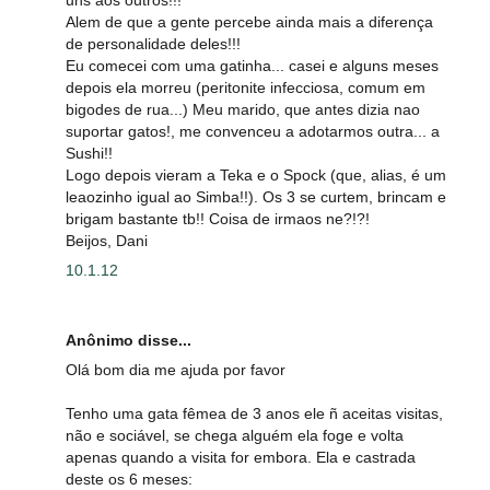
Alem de que a gente percebe ainda mais a diferença
de personalidade deles!!!
Eu comecei com uma gatinha... casei e alguns meses
depois ela morreu (peritonite infecciosa, comum em
bigodes de rua...) Meu marido, que antes dizia nao
suportar gatos!, me convenceu a adotarmos outra... a
Sushi!!
Logo depois vieram a Teka e o Spock (que, alias, é um
leaozinho igual ao Simba!!). Os 3 se curtem, brincam e
brigam bastante tb!! Coisa de irmaos ne?!?!
Beijos, Dani
10.1.12
Anônimo disse...
Olá bom dia me ajuda por favor
Tenho uma gata fêmea de 3 anos ele ñ aceitas visitas,
não e sociável, se chega alguém ela foge e volta
apenas quando a visita for embora. Ela e castrada
deste os 6 meses: