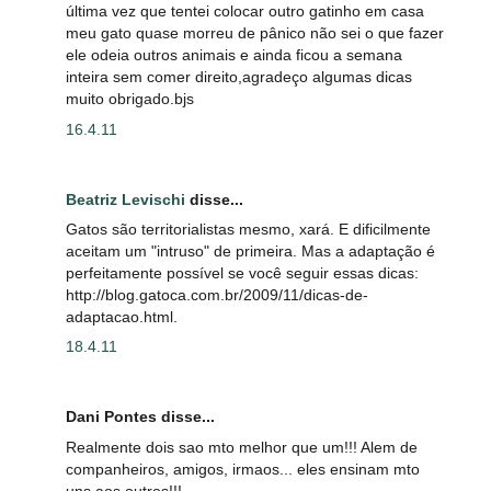
última vez que tentei colocar outro gatinho em casa
meu gato quase morreu de pânico não sei o que fazer
ele odeia outros animais e ainda ficou a semana
inteira sem comer direito,agradeço algumas dicas
muito obrigado.bjs
16.4.11
Beatriz Levischi
disse...
Gatos são territorialistas mesmo, xará. E dificilmente
aceitam um "intruso" de primeira. Mas a adaptação é
perfeitamente possível se você seguir essas dicas:
http://blog.gatoca.com.br/2009/11/dicas-de-
adaptacao.html.
18.4.11
Dani Pontes disse...
Realmente dois sao mto melhor que um!!! Alem de
companheiros, amigos, irmaos... eles ensinam mto
uns aos outros!!!