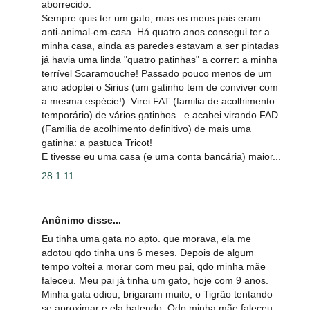
aborrecido.
Sempre quis ter um gato, mas os meus pais eram
anti-animal-em-casa. Há quatro anos consegui ter a
minha casa, ainda as paredes estavam a ser pintadas
já havia uma linda "quatro patinhas" a correr: a minha
terrível Scaramouche! Passado pouco menos de um
ano adoptei o Sirius (um gatinho tem de conviver com
a mesma espécie!). Virei FAT (familia de acolhimento
temporário) de vários gatinhos...e acabei virando FAD
(Familia de acolhimento definitivo) de mais uma
gatinha: a pastuca Tricot!
E tivesse eu uma casa (e uma conta bancária) maior...
28.1.11
Anônimo disse...
Eu tinha uma gata no apto. que morava, ela me
adotou qdo tinha uns 6 meses. Depois de algum
tempo voltei a morar com meu pai, qdo minha mãe
faleceu. Meu pai já tinha um gato, hoje com 9 anos.
Minha gata odiou, brigaram muito, o Tigrão tentando
se aproximar e ela batendo. Qdo minha mãe faleceu,