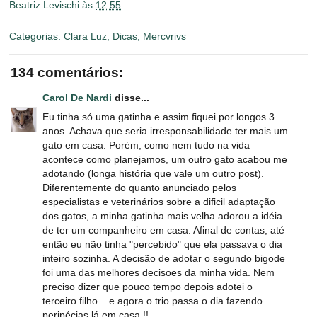
Beatriz Levischi
às
12:55
Categorias:
Clara Luz
,
Dicas
,
Mercvrivs
134 comentários:
Carol De Nardi
disse...
Eu tinha só uma gatinha e assim fiquei por longos 3
anos. Achava que seria irresponsabilidade ter mais um
gato em casa. Porém, como nem tudo na vida
acontece como planejamos, um outro gato acabou me
adotando (longa história que vale um outro post).
Diferentemente do quanto anunciado pelos
especialistas e veterinários sobre a dificil adaptação
dos gatos, a minha gatinha mais velha adorou a idéia
de ter um companheiro em casa. Afinal de contas, até
então eu não tinha "percebido" que ela passava o dia
inteiro sozinha. A decisão de adotar o segundo bigode
foi uma das melhores decisoes da minha vida. Nem
preciso dizer que pouco tempo depois adotei o
terceiro filho... e agora o trio passa o dia fazendo
peripécias lá em casa !!