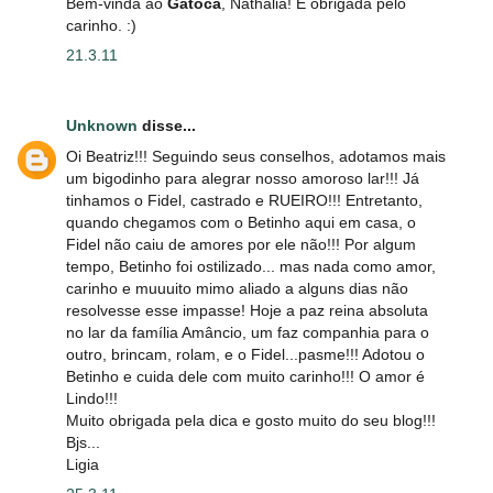
Bem-vinda ao
Gatoca
, Nathalia! E obrigada pelo
carinho. :)
21.3.11
Unknown
disse...
Oi Beatriz!!! Seguindo seus conselhos, adotamos mais
um bigodinho para alegrar nosso amoroso lar!!! Já
tinhamos o Fidel, castrado e RUEIRO!!! Entretanto,
quando chegamos com o Betinho aqui em casa, o
Fidel não caiu de amores por ele não!!! Por algum
tempo, Betinho foi ostilizado... mas nada como amor,
carinho e muuuito mimo aliado a alguns dias não
resolvesse esse impasse! Hoje a paz reina absoluta
no lar da família Amâncio, um faz companhia para o
outro, brincam, rolam, e o Fidel...pasme!!! Adotou o
Betinho e cuida dele com muito carinho!!! O amor é
Lindo!!!
Muito obrigada pela dica e gosto muito do seu blog!!!
Bjs...
Ligia