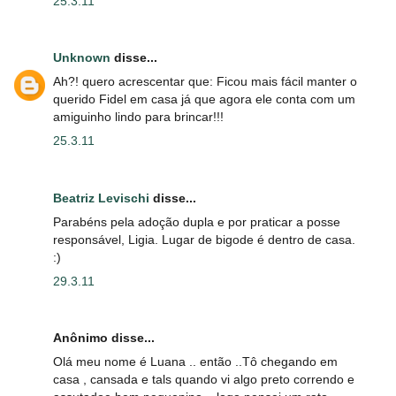
25.3.11
Unknown
disse...
Ah?! quero acrescentar que: Ficou mais fácil manter o
querido Fidel em casa já que agora ele conta com um
amiguinho lindo para brincar!!!
25.3.11
Beatriz Levischi
disse...
Parabéns pela adoção dupla e por praticar a posse
responsável, Ligia. Lugar de bigode é dentro de casa.
:)
29.3.11
Anônimo disse...
Olá meu nome é Luana .. então ..Tô chegando em
casa , cansada e tals quando vi algo preto correndo e