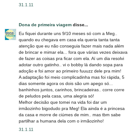
31.1.11
Dona de primeira viagem
disse...
Eu fiquei durante uns 9/10 meses só com a Meg..
quando eu chegava em casa ela queria tanta tanta
atenção que eu não conseguia fazer mais nada além
de brincar e mimar ela... fora que várias vezes deixava
de fazer as coisas pra ficar com ela. Aí um dia resolvi
adotar outro gatinho.. vi o bobby lá dando sopa para
adoção e foi amor ao primeiro fuuuzz dele pra mim!
A adaptação foi meio complicadinha mas foi rápida, 5
dias somente agora os dois são um apego só...
banhinhos juntos, carinhos, brincadeiras.. corre corre
de peludos pela casa, uma alegria só!
Melhor decisão que tomei na vida foi dar um
irmãozinho bigodudo pra Meg! Ela ainda é a princesa
da casa e morre de ciúmes de mim.. mas tbm sabe
partilhar a humana dela com o irmãozinho!
31.1.11