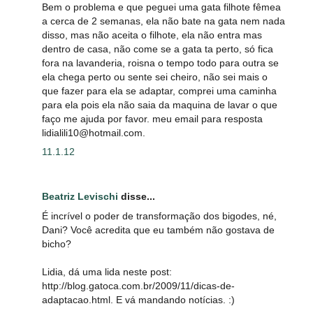
Bem o problema e que peguei uma gata filhote fêmea
a cerca de 2 semanas, ela não bate na gata nem nada
disso, mas não aceita o filhote, ela não entra mas
dentro de casa, não come se a gata ta perto, só fica
fora na lavanderia, roisna o tempo todo para outra se
ela chega perto ou sente sei cheiro, não sei mais o
que fazer para ela se adaptar, comprei uma caminha
para ela pois ela não saia da maquina de lavar o que
faço me ajuda por favor. meu email para resposta
lidialili10@hotmail.com.
11.1.12
Beatriz Levischi
disse...
É incrível o poder de transformação dos bigodes, né,
Dani? Você acredita que eu também não gostava de
bicho?
Lidia, dá uma lida neste post:
http://blog.gatoca.com.br/2009/11/dicas-de-
adaptacao.html. E vá mandando notícias. :)