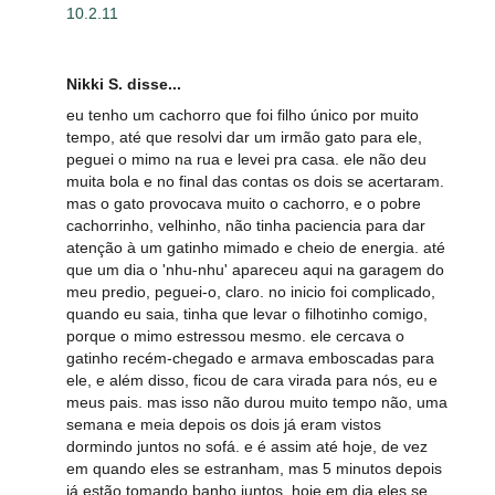
10.2.11
Nikki S. disse...
eu tenho um cachorro que foi filho único por muito
tempo, até que resolvi dar um irmão gato para ele,
peguei o mimo na rua e levei pra casa. ele não deu
muita bola e no final das contas os dois se acertaram.
mas o gato provocava muito o cachorro, e o pobre
cachorrinho, velhinho, não tinha paciencia para dar
atenção à um gatinho mimado e cheio de energia. até
que um dia o 'nhu-nhu' apareceu aqui na garagem do
meu predio, peguei-o, claro. no inicio foi complicado,
quando eu saia, tinha que levar o filhotinho comigo,
porque o mimo estressou mesmo. ele cercava o
gatinho recém-chegado e armava emboscadas para
ele, e além disso, ficou de cara virada para nós, eu e
meus pais. mas isso não durou muito tempo não, uma
semana e meia depois os dois já eram vistos
dormindo juntos no sofá. e é assim até hoje, de vez
em quando eles se estranham, mas 5 minutos depois
já estão tomando banho juntos. hoje em dia eles se