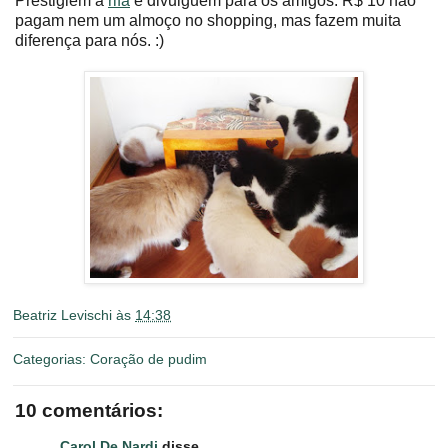
Prestigiem a
rifa
e divulguem para os amigos. R$ 10 não
pagam nem um almoço no shopping, mas fazem muita
diferença para nós. :)
Beatriz Levischi
às
14:38
Categorias:
Coração de pudim
10 comentários:
Carol De Nardi
disse...