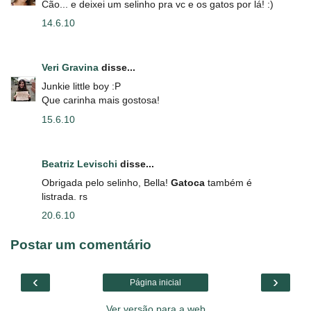
Cão... e deixei um selinho pra vc e os gatos por lá! :)
14.6.10
Veri Gravina
disse...
Junkie little boy :P
Que carinha mais gostosa!
15.6.10
Beatriz Levischi
disse...
Obrigada pelo selinho, Bella!
Gatoca
também é
listrada. rs
20.6.10
Postar um comentário
‹
›
Página inicial
Ver versão para a web