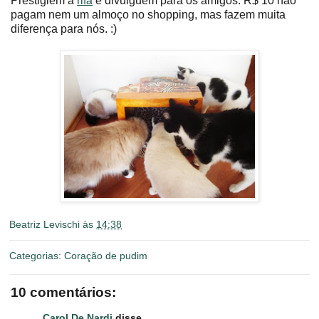
Prestigiem a
rifa
e divulguem para os amigos. R$ 10 não
pagam nem um almoço no shopping, mas fazem muita
diferença para nós. :)
Beatriz Levischi
às
14:38
Categorias:
Coração de pudim
10 comentários:
Carol De Nardi
disse...