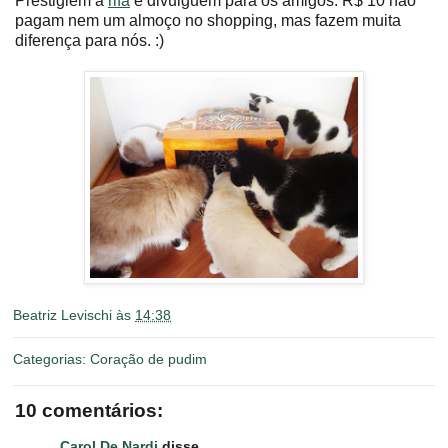
Prestigiem a
rifa
e divulguem para os amigos. R$ 10 não
pagam nem um almoço no shopping, mas fazem muita
diferença para nós. :)
Beatriz Levischi
às
14:38
Categorias:
Coração de pudim
10 comentários:
Carol De Nardi
disse...