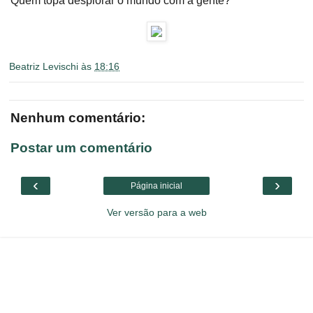
Quem topa despiorar o mundo com a gente?
Beatriz Levischi
às
18:16
Nenhum comentário:
Postar um comentário
‹
›
Página inicial
Ver versão para a web