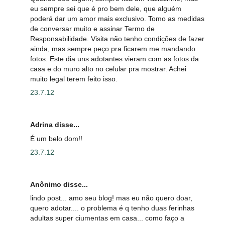
eu sempre sei que é pro bem dele, que alguém
poderá dar um amor mais exclusivo. Tomo as medidas
de conversar muito e assinar Termo de
Responsabilidade. Visita não tenho condições de fazer
ainda, mas sempre peço pra ficarem me mandando
fotos. Este dia uns adotantes vieram com as fotos da
casa e do muro alto no celular pra mostrar. Achei
muito legal terem feito isso.
23.7.12
Adrina disse...
É um belo dom!!
23.7.12
Anônimo disse...
lindo post... amo seu blog! mas eu não quero doar,
quero adotar.... o problema é q tenho duas ferinhas
adultas super ciumentas em casa... como faço a