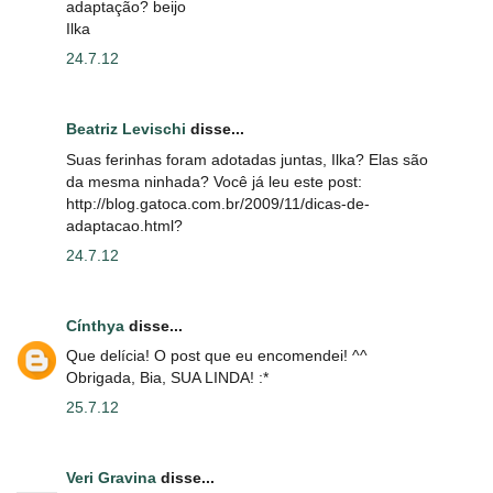
adaptação? beijo
Ilka
24.7.12
Beatriz Levischi
disse...
Suas ferinhas foram adotadas juntas, Ilka? Elas são
da mesma ninhada? Você já leu este post:
http://blog.gatoca.com.br/2009/11/dicas-de-
adaptacao.html?
24.7.12
Cínthya
disse...
Que delícia! O post que eu encomendei! ^^
Obrigada, Bia, SUA LINDA! :*
25.7.12
Veri Gravina
disse...