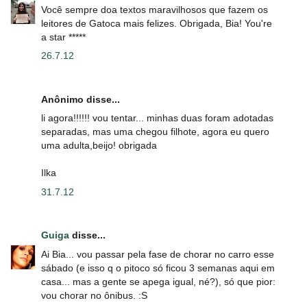
Você sempre doa textos maravilhosos que fazem os
leitores de Gatoca mais felizes. Obrigada, Bia! You're
a star *****
26.7.12
Anônimo disse...
li agora!!!!!! vou tentar... minhas duas foram adotadas
separadas, mas uma chegou filhote, agora eu quero
uma adulta,beijo! obrigada
Ilka
31.7.12
Guiga
disse...
Ai Bia... vou passar pela fase de chorar no carro esse
sábado (e isso q o pitoco só ficou 3 semanas aqui em
casa... mas a gente se apega igual, né?), só que pior:
vou chorar no ônibus. :S