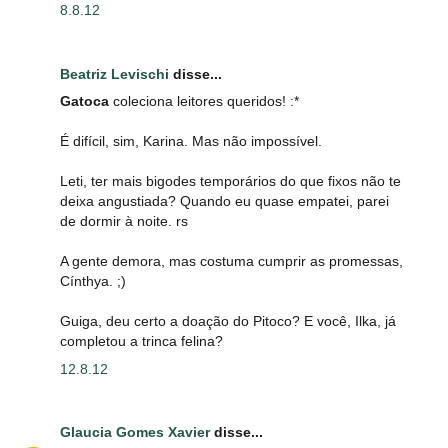
8.8.12
Beatriz Levischi
disse...
Gatoca
coleciona leitores queridos! :*
É difícil, sim, Karina. Mas não impossível.
Leti, ter mais bigodes temporários do que fixos não te
deixa angustiada? Quando eu quase empatei, parei
de dormir à noite. rs
A gente demora, mas costuma cumprir as promessas,
Cínthya. ;)
Guiga, deu certo a doação do Pitoco? E você, Ilka, já
completou a trinca felina?
12.8.12
Glaucia Gomes Xavier
disse...