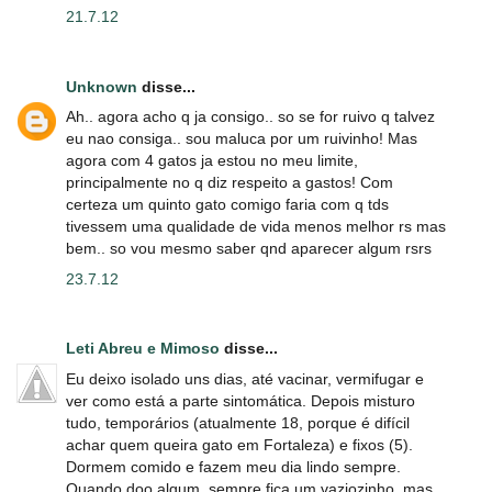
21.7.12
Unknown
disse...
Ah.. agora acho q ja consigo.. so se for ruivo q talvez
eu nao consiga.. sou maluca por um ruivinho! Mas
agora com 4 gatos ja estou no meu limite,
principalmente no q diz respeito a gastos! Com
certeza um quinto gato comigo faria com q tds
tivessem uma qualidade de vida menos melhor rs mas
bem.. so vou mesmo saber qnd aparecer algum rsrs
23.7.12
Leti Abreu e Mimoso
disse...
Eu deixo isolado uns dias, até vacinar, vermifugar e
ver como está a parte sintomática. Depois misturo
tudo, temporários (atualmente 18, porque é difícil
achar quem queira gato em Fortaleza) e fixos (5).
Dormem comido e fazem meu dia lindo sempre.
Quando doo algum, sempre fica um vaziozinho, mas