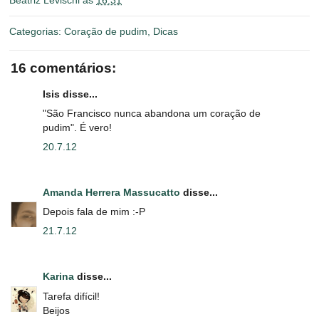
Beatriz Levischi
às
16:31
Categorias:
Coração de pudim
,
Dicas
16 comentários:
Isis disse...
"São Francisco nunca abandona um coração de
pudim". É vero!
20.7.12
Amanda Herrera Massucatto
disse...
Depois fala de mim :-P
21.7.12
Karina
disse...
Tarefa difícil!
Beijos