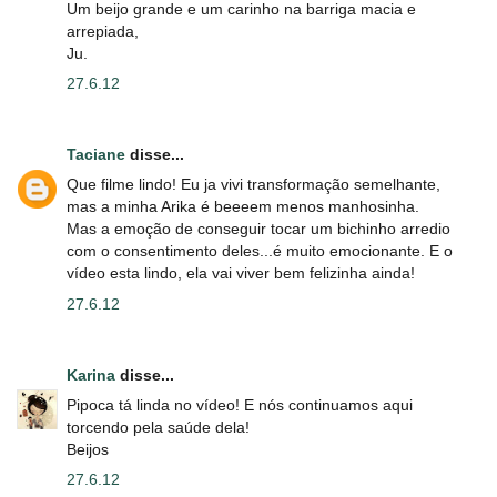
Um beijo grande e um carinho na barriga macia e
arrepiada,
Ju.
27.6.12
Taciane
disse...
Que filme lindo! Eu ja vivi transformação semelhante,
mas a minha Arika é beeeem menos manhosinha.
Mas a emoção de conseguir tocar um bichinho arredio
com o consentimento deles...é muito emocionante. E o
vídeo esta lindo, ela vai viver bem felizinha ainda!
27.6.12
Karina
disse...
Pipoca tá linda no vídeo! E nós continuamos aqui
torcendo pela saúde dela!
Beijos
27.6.12