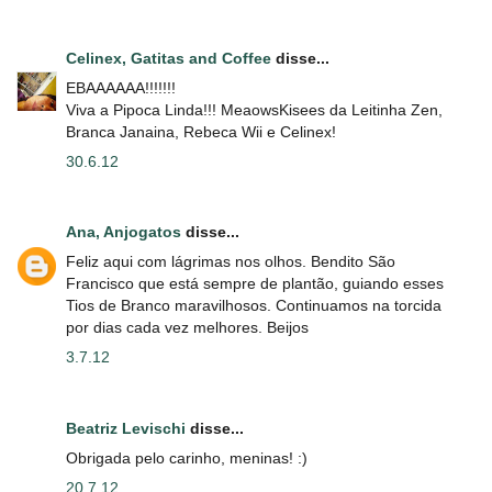
Celinex, Gatitas and Coffee
disse...
EBAAAAAA!!!!!!!
Viva a Pipoca Linda!!! MeaowsKisees da Leitinha Zen,
Branca Janaina, Rebeca Wii e Celinex!
30.6.12
Ana, Anjogatos
disse...
Feliz aqui com lágrimas nos olhos. Bendito São
Francisco que está sempre de plantão, guiando esses
Tios de Branco maravilhosos. Continuamos na torcida
por dias cada vez melhores. Beijos
3.7.12
Beatriz Levischi
disse...
Obrigada pelo carinho, meninas! :)
20.7.12