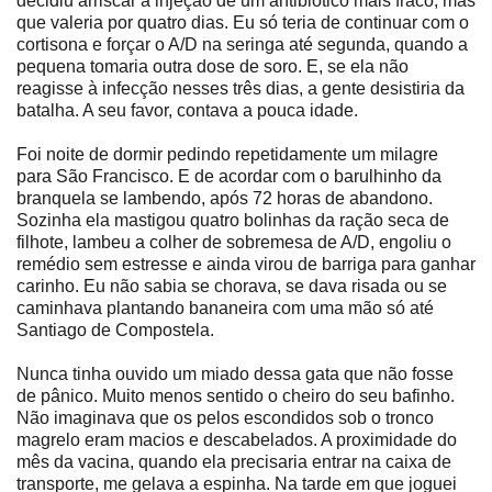
decidiu arriscar a injeção de um antibiótico mais fraco, mas
que valeria por quatro dias. Eu só teria de continuar com o
cortisona e forçar o A/D na seringa até segunda, quando a
pequena tomaria outra dose de soro. E, se ela não
reagisse à infecção nesses três dias, a gente desistiria da
batalha. A seu favor, contava a pouca idade.
Foi noite de dormir pedindo repetidamente um milagre
para São Francisco. E de acordar com o barulhinho da
branquela se lambendo, após 72 horas de abandono.
Sozinha ela mastigou quatro bolinhas da ração seca de
filhote, lambeu a colher de sobremesa de A/D, engoliu o
remédio sem estresse e ainda virou de barriga para ganhar
carinho. Eu não sabia se chorava, se dava risada ou se
caminhava plantando bananeira com uma mão só até
Santiago de Compostela.
Nunca tinha ouvido um miado dessa gata que não fosse
de pânico. Muito menos sentido o cheiro do seu bafinho.
Não imaginava que os pelos escondidos sob o tronco
magrelo eram macios e descabelados. A proximidade do
mês da vacina, quando ela precisaria entrar na caixa de
transporte, me gelava a espinha. Na tarde em que joguei