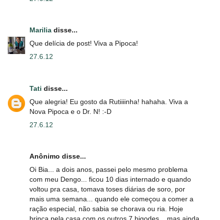
Marilia
disse...
Que delícia de post! Viva a Pipoca!
27.6.12
Tati
disse...
Que alegria! Eu gosto da Rutiiiinha! hahaha. Viva a
Nova Pipoca e o Dr. N! :-D
27.6.12
Anônimo disse...
Oi Bia... a dois anos, passei pelo mesmo problema
com meu Dengo... ficou 10 dias internado e quando
voltou pra casa, tomava toses diárias de soro, por
mais uma semana... quando ele começou a comer a
ração especial, não sabia se chorava ou ria. Hoje
brinca pela casa com os outros 7 bigodes... mas ainda