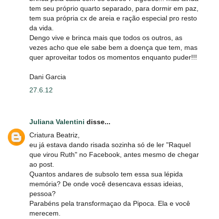
tem seu próprio quarto separado, para dormir em paz,
tem sua própria cx de areia e ração especial pro resto
da vida.
Dengo vive e brinca mais que todos os outros, as
vezes acho que ele sabe bem a doença que tem, mas
quer aproveitar todos os momentos enquanto puder!!!
Dani Garcia
27.6.12
Juliana Valentini
disse...
Criatura Beatriz,
eu já estava dando risada sozinha só de ler "Raquel
que virou Ruth" no Facebook, antes mesmo de chegar
ao post.
Quantos andares de subsolo tem essa sua lépida
memória? De onde você desencava essas ideias,
pessoa?
Parabéns pela transformaçao da Pipoca. Ela e você
merecem.