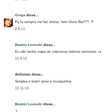
Guiga
disse...
Pq tu sempre me faz chorar, hein Dona Bia?!?! :P
8.8.12
Beatriz Levischi
disse...
Eu não tenho culpa de colecionar leitores sensíveis. rs
12.8.12
Anônimo disse...
Simples e lindo! amei a musiquinha.
10.11.13
Beatriz Levischi
disse...
:)