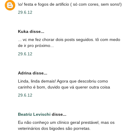
\o/ festa e fogos de artificio ( só com cores, sem sons!)
29.6.12
Kuka disse...
... vc me fez chorar dois posts seguidos. tô com medo
de ir pro próximo...
29.6.12
Adrina disse...
Linda, linda demais! Agora que descobriu como
carinho é bom, duvido que vá querer outra coisa
29.6.12
Beatriz Levischi
disse...
Eu não conheço um clínico geral prestável, mas os
veterinários dos bigodes são porretas.