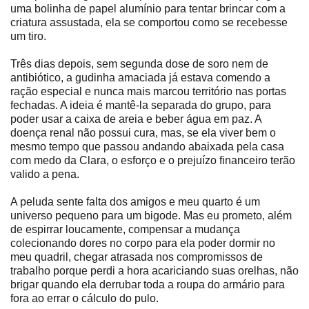
uma bolinha de papel alumínio para tentar brincar com a
criatura assustada, ela se comportou como se recebesse
um tiro.
Três dias depois, sem segunda dose de soro nem de
antibiótico, a gudinha amaciada já estava comendo a
ração especial e nunca mais marcou território nas portas
fechadas. A ideia é mantê-la separada do grupo, para
poder usar a caixa de areia e beber água em paz. A
doença renal não possui cura, mas, se ela viver bem o
mesmo tempo que passou andando abaixada pela casa
com medo da Clara, o esforço e o prejuízo financeiro terão
valido a pena.
A peluda sente falta dos amigos e meu quarto é um
universo pequeno para um bigode. Mas eu prometo, além
de espirrar loucamente, compensar a mudança
colecionando dores no corpo para ela poder dormir no
meu quadril, chegar atrasada nos compromissos de
trabalho porque perdi a hora acariciando suas orelhas, não
brigar quando ela derrubar toda a roupa do armário para
fora ao errar o cálculo do pulo.