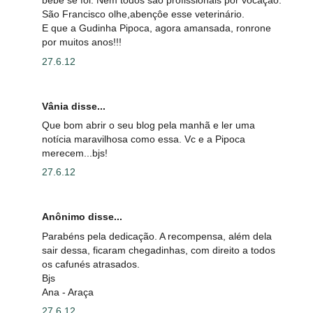
bebê se foi. Nem todos são profissionais por vocação.
São Francisco olhe,abençôe esse veterinário.
E que a Gudinha Pipoca, agora amansada, ronrone
por muitos anos!!!
27.6.12
Vânia disse...
Que bom abrir o seu blog pela manhã e ler uma
notícia maravilhosa como essa. Vc e a Pipoca
merecem...bjs!
27.6.12
Anônimo disse...
Parabéns pela dedicação. A recompensa, além dela
sair dessa, ficaram chegadinhas, com direito a todos
os cafunés atrasados.
Bjs
Ana - Araça
27.6.12