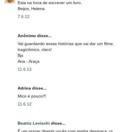
Esta na hora de escrever um livro.
Beijos, Helena.
7.6.12
Anônimo disse...
Vai guardando essas histórias que vai dar um filme,
tragicômico, claro!
Bjs
Ana - Araça
11.6.12
Adrina disse...
Mico é pouco!!!
11.6.12
Beatriz Levischi
disse...
É um prazer divertir vocês com minha desgraça. rs