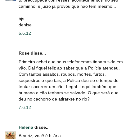
to preocupada com esses 'acontecimentos' no seu
caminho, e juízo já provou que não tem mesmo...
bjs
denise
6.6.12
Rose disse...
Primeiro achei que seus telefonemas tinham sido em
vão. Daí fiquei feliz ao saber que a Polícia atendeu.
Com tantos assaltos, roubos, mortes, furtos,
sequestros e que tais, a Polícia deu-se o tempo de
tentar socorrer um cão. Legal. Legal também que
humano e cão tenham se salvado. O que será que
deu no cachorro de atirar-se no rio?
7.6.12
Helena
disse...
Beatriz, você é hilária.