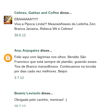
Celinex, Gatitas and Coffee
disse...
EBAAAAAA!!!!!!!
Viva a Pipoca Linda!!! MeaowsKisees da Leitinha Zen,
Branca Janaina, Rebeca Wii e Celinex!
30.6.12
Ana, Anjogatos
disse...
Feliz aqui com lágrimas nos olhos. Bendito São
Francisco que está sempre de plantão, guiando esses
Tios de Branco maravilhosos. Continuamos na torcida
por dias cada vez melhores. Beijos
3.7.12
Beatriz Levischi
disse...
Obrigada pelo carinho, meninas! :)
20.7.12