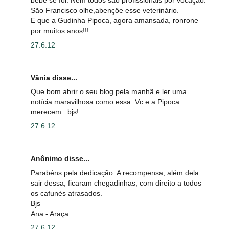
bebê se foi. Nem todos são profissionais por vocação.
São Francisco olhe,abençôe esse veterinário.
E que a Gudinha Pipoca, agora amansada, ronrone
por muitos anos!!!
27.6.12
Vânia disse...
Que bom abrir o seu blog pela manhã e ler uma
notícia maravilhosa como essa. Vc e a Pipoca
merecem...bjs!
27.6.12
Anônimo disse...
Parabéns pela dedicação. A recompensa, além dela
sair dessa, ficaram chegadinhas, com direito a todos
os cafunés atrasados.
Bjs
Ana - Araça
27.6.12