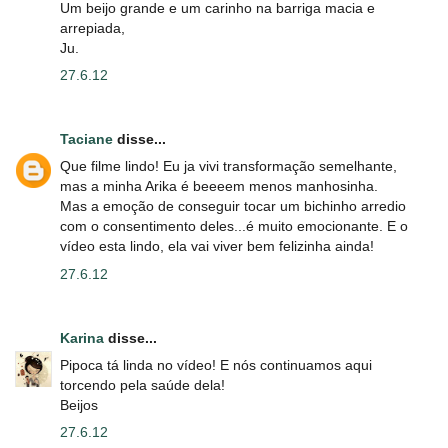
Um beijo grande e um carinho na barriga macia e
arrepiada,
Ju.
27.6.12
Taciane
disse...
Que filme lindo! Eu ja vivi transformação semelhante,
mas a minha Arika é beeeem menos manhosinha.
Mas a emoção de conseguir tocar um bichinho arredio
com o consentimento deles...é muito emocionante. E o
vídeo esta lindo, ela vai viver bem felizinha ainda!
27.6.12
Karina
disse...
Pipoca tá linda no vídeo! E nós continuamos aqui
torcendo pela saúde dela!
Beijos
27.6.12