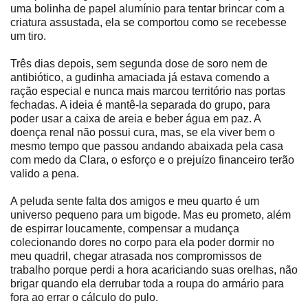
uma bolinha de papel alumínio para tentar brincar com a
criatura assustada, ela se comportou como se recebesse
um tiro.
Três dias depois, sem segunda dose de soro nem de
antibiótico, a gudinha amaciada já estava comendo a
ração especial e nunca mais marcou território nas portas
fechadas. A ideia é mantê-la separada do grupo, para
poder usar a caixa de areia e beber água em paz. A
doença renal não possui cura, mas, se ela viver bem o
mesmo tempo que passou andando abaixada pela casa
com medo da Clara, o esforço e o prejuízo financeiro terão
valido a pena.
A peluda sente falta dos amigos e meu quarto é um
universo pequeno para um bigode. Mas eu prometo, além
de espirrar loucamente, compensar a mudança
colecionando dores no corpo para ela poder dormir no
meu quadril, chegar atrasada nos compromissos de
trabalho porque perdi a hora acariciando suas orelhas, não
brigar quando ela derrubar toda a roupa do armário para
fora ao errar o cálculo do pulo.