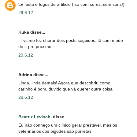
\o/ festa e fogos de artificio ( só com cores, sem sons!)
29.6.12
Kuka disse...
... vc me fez chorar dois posts seguidos. tô com medo
de ir pro próximo...
29.6.12
Adrina disse...
Linda, linda demais! Agora que descobriu como
carinho é bom, duvido que vá querer outra coisa
29.6.12
Beatriz Levischi
disse...
Eu não conheço um clínico geral prestável, mas os
veterinários dos bigodes são porretas.