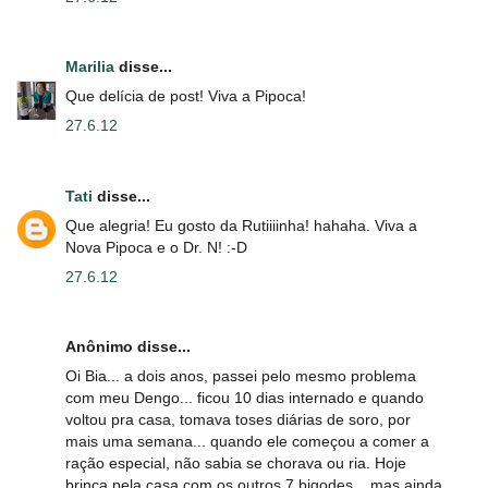
Marilia
disse...
Que delícia de post! Viva a Pipoca!
27.6.12
Tati
disse...
Que alegria! Eu gosto da Rutiiiinha! hahaha. Viva a
Nova Pipoca e o Dr. N! :-D
27.6.12
Anônimo disse...
Oi Bia... a dois anos, passei pelo mesmo problema
com meu Dengo... ficou 10 dias internado e quando
voltou pra casa, tomava toses diárias de soro, por
mais uma semana... quando ele começou a comer a
ração especial, não sabia se chorava ou ria. Hoje
brinca pela casa com os outros 7 bigodes... mas ainda