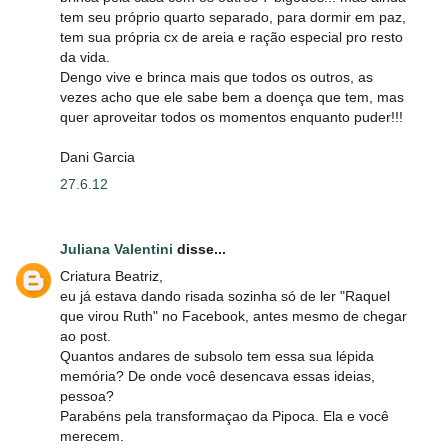
tem seu próprio quarto separado, para dormir em paz,
tem sua própria cx de areia e ração especial pro resto
da vida.
Dengo vive e brinca mais que todos os outros, as
vezes acho que ele sabe bem a doença que tem, mas
quer aproveitar todos os momentos enquanto puder!!!
Dani Garcia
27.6.12
Juliana Valentini
disse...
Criatura Beatriz,
eu já estava dando risada sozinha só de ler "Raquel
que virou Ruth" no Facebook, antes mesmo de chegar
ao post.
Quantos andares de subsolo tem essa sua lépida
memória? De onde você desencava essas ideias,
pessoa?
Parabéns pela transformaçao da Pipoca. Ela e você
merecem.