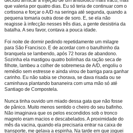
decidiu arriscar a injeção de um antibiótico mais fraco, mas
que valeria por quatro dias. Eu só teria de continuar com o
cortisona e forçar o A/D na seringa até segunda, quando a
pequena tomaria outra dose de soro. E, se ela não
reagisse à infecção nesses três dias, a gente desistiria da
batalha. A seu favor, contava a pouca idade.
Foi noite de dormir pedindo repetidamente um milagre
para São Francisco. E de acordar com o barulhinho da
branquela se lambendo, após 72 horas de abandono.
Sozinha ela mastigou quatro bolinhas da ração seca de
filhote, lambeu a colher de sobremesa de A/D, engoliu o
remédio sem estresse e ainda virou de barriga para ganhar
carinho. Eu não sabia se chorava, se dava risada ou se
caminhava plantando bananeira com uma mão só até
Santiago de Compostela.
Nunca tinha ouvido um miado dessa gata que não fosse
de pânico. Muito menos sentido o cheiro do seu bafinho.
Não imaginava que os pelos escondidos sob o tronco
magrelo eram macios e descabelados. A proximidade do
mês da vacina, quando ela precisaria entrar na caixa de
transporte, me gelava a espinha. Na tarde em que joguei