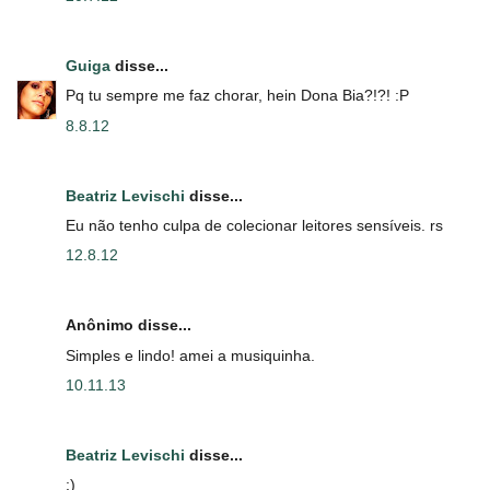
Guiga
disse...
Pq tu sempre me faz chorar, hein Dona Bia?!?! :P
8.8.12
Beatriz Levischi
disse...
Eu não tenho culpa de colecionar leitores sensíveis. rs
12.8.12
Anônimo disse...
Simples e lindo! amei a musiquinha.
10.11.13
Beatriz Levischi
disse...
:)