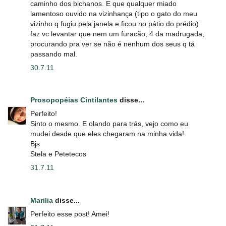
caminho dos bichanos. E que qualquer miado
lamentoso ouvido na vizinhança (tipo o gato do meu
vizinho q fugiu pela janela e ficou no pátio do prédio)
faz vc levantar que nem um furacão, 4 da madrugada,
procurando pra ver se não é nenhum dos seus q tá
passando mal.
30.7.11
Prosopopéias Cintilantes
disse...
Perfeito!
Sinto o mesmo. E olando para trás, vejo como eu
mudei desde que eles chegaram na minha vida!
Bjs
Stela e Petetecos
31.7.11
Marilia
disse...
Perfeito esse post! Amei!