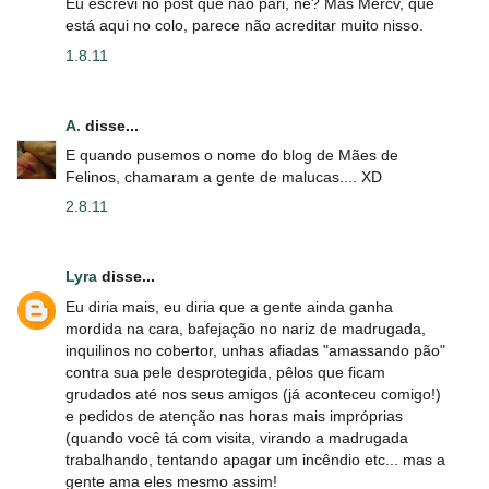
Eu escrevi no post que não pari, né? Mas Mercv, que
está aqui no colo, parece não acreditar muito nisso.
1.8.11
A.
disse...
E quando pusemos o nome do blog de Mães de
Felinos, chamaram a gente de malucas.... XD
2.8.11
Lyra
disse...
Eu diria mais, eu diria que a gente ainda ganha
mordida na cara, bafejação no nariz de madrugada,
inquilinos no cobertor, unhas afiadas "amassando pão"
contra sua pele desprotegida, pêlos que ficam
grudados até nos seus amigos (já aconteceu comigo!)
e pedidos de atenção nas horas mais impróprias
(quando você tá com visita, virando a madrugada
trabalhando, tentando apagar um incêndio etc... mas a
gente ama eles mesmo assim!