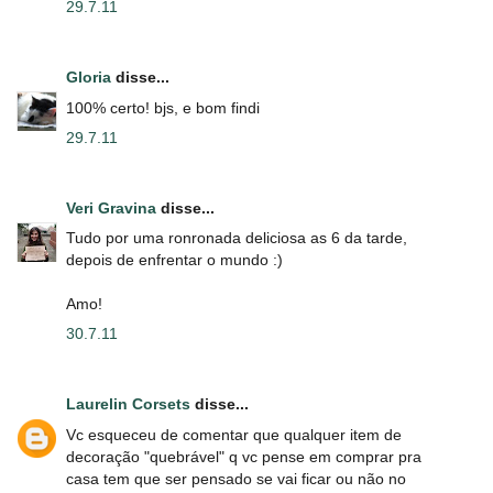
29.7.11
Gloria
disse...
100% certo! bjs, e bom findi
29.7.11
Veri Gravina
disse...
Tudo por uma ronronada deliciosa as 6 da tarde,
depois de enfrentar o mundo :)
Amo!
30.7.11
Laurelin Corsets
disse...
Vc esqueceu de comentar que qualquer item de
decoração "quebrável" q vc pense em comprar pra
casa tem que ser pensado se vai ficar ou não no