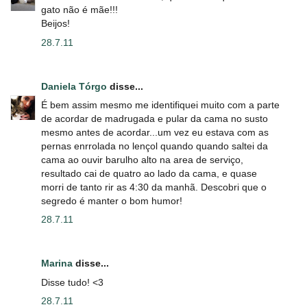
gato não é mãe!!!
Beijos!
28.7.11
Daniela Tórgo
disse...
É bem assim mesmo me identifiquei muito com a parte
de acordar de madrugada e pular da cama no susto
mesmo antes de acordar...um vez eu estava com as
pernas enrrolada no lençol quando quando saltei da
cama ao ouvir barulho alto na area de serviço,
resultado cai de quatro ao lado da cama, e quase
morri de tanto rir as 4:30 da manhã. Descobri que o
segredo é manter o bom humor!
28.7.11
Marina
disse...
Disse tudo! <3
28.7.11