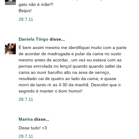
gato não é mãe!!!
Beijos!
28.7.11
Daniela Tórgo
disse...
É bem assim mesmo me identifiquei muito com a parte
de acordar de madrugada e pular da cama no susto
mesmo antes de acordar...um vez eu estava com as
pernas enrrolada no lençol quando quando saltei da
cama ao ouvir barulho alto na area de serviço,
resultado cai de quatro ao lado da cama, e quase
morri de tanto rir as 4:30 da manhã. Descobri que o
segredo é manter o bom humor!
28.7.11
Marina
disse...
Disse tudo! <3
28.7.11