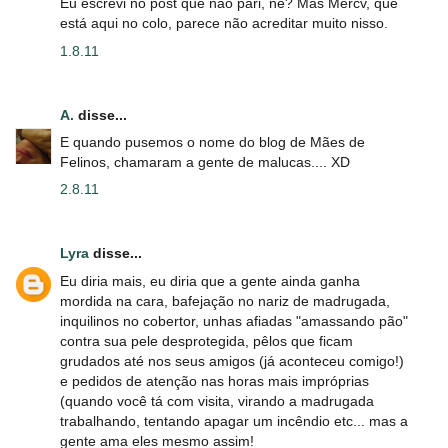
Eu escrevi no post que não pari, né? Mas Mercv, que
está aqui no colo, parece não acreditar muito nisso.
1.8.11
A.
disse...
E quando pusemos o nome do blog de Mães de
Felinos, chamaram a gente de malucas.... XD
2.8.11
Lyra
disse...
Eu diria mais, eu diria que a gente ainda ganha
mordida na cara, bafejação no nariz de madrugada,
inquilinos no cobertor, unhas afiadas "amassando pão"
contra sua pele desprotegida, pêlos que ficam
grudados até nos seus amigos (já aconteceu comigo!)
e pedidos de atenção nas horas mais impróprias
(quando você tá com visita, virando a madrugada
trabalhando, tentando apagar um incêndio etc... mas a
gente ama eles mesmo assim!