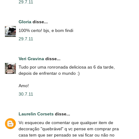
29.7.11
Gloria
disse...
100% certo! bjs, e bom findi
29.7.11
Veri Gravina
disse...
Tudo por uma ronronada deliciosa as 6 da tarde,
depois de enfrentar o mundo :)
Amo!
30.7.11
Laurelin Corsets
disse...
Vc esqueceu de comentar que qualquer item de
decoração "quebrável" q vc pense em comprar pra
casa tem que ser pensado se vai ficar ou não no