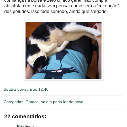
confiança na bolsa e zero clínico geral, não compra
absolutamente nada sem pensar como será a "recepção"
dos peludos. Isso tudo sorrindo, ainda que salgado.
Beatriz Levischi
às
12:46
Categorias:
Gatoca
,
Vale a pena ler de novo
22 comentários:
Pri
disse...