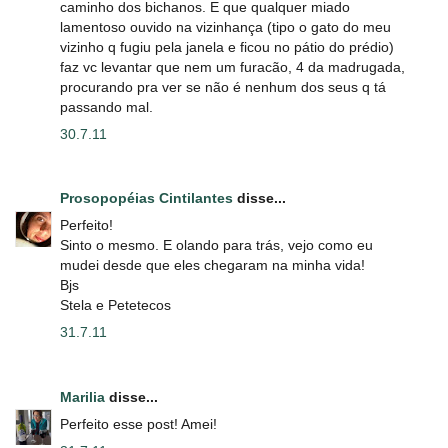
caminho dos bichanos. E que qualquer miado
lamentoso ouvido na vizinhança (tipo o gato do meu
vizinho q fugiu pela janela e ficou no pátio do prédio)
faz vc levantar que nem um furacão, 4 da madrugada,
procurando pra ver se não é nenhum dos seus q tá
passando mal.
30.7.11
Prosopopéias Cintilantes
disse...
Perfeito!
Sinto o mesmo. E olando para trás, vejo como eu
mudei desde que eles chegaram na minha vida!
Bjs
Stela e Petetecos
31.7.11
Marilia
disse...
Perfeito esse post! Amei!