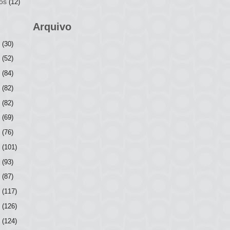
os
(12)
Arquivo
6
(30)
5
(52)
4
(84)
3
(82)
2
(82)
1
(69)
0
(76)
9
(101)
8
(93)
7
(87)
6
(117)
5
(126)
4
(124)