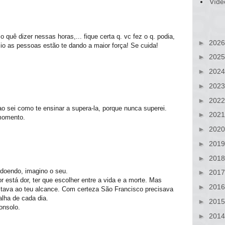
Víde
i o quê dizer nessas horas,... fique certa q. vc fez o q. podia,
►
202
o as pessoas estão te dando a maior força! Se cuida!
►
202
►
202
►
202
►
202
 sei como te ensinar a supera-la, porque nunca superei.
►
202
momento.
►
202
►
201
►
201
 doendo, imagino o seu.
►
201
 está dor, ter que escolher entre a vida e a morte. Mas
►
201
estava ao teu alcance. Com certeza São Francisco precisava
alha de cada dia.
►
201
onsolo.
►
201