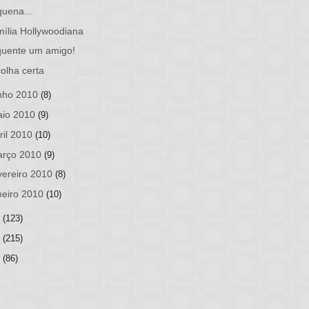
uena...
ília Hollywoodiana
quente um amigo!
olha certa
nho 2010
(8)
io 2010
(9)
ril 2010
(10)
rço 2010
(9)
vereiro 2010
(8)
neiro 2010
(10)
9
(123)
8
(215)
7
(86)