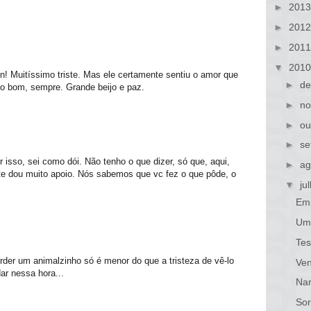
►
201
►
201
►
201
▼
201
in! Muitíssimo triste. Mas ele certamente sentiu o amor que
►
de
to bom, sempre. Grande beijo e paz.
►
no
►
ou
►
se
r isso, sei como dói. Não tenho o que dizer, só que, aqui,
►
ag
 te dou muito apoio. Nós sabemos que vc fez o que pôde, o
▼
ju
Em
Um 
Tes
erder um animalzinho só é menor do que a tristeza de vê-lo
Ven
ar nessa hora...
Nar
Sor