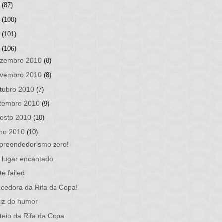
3
(87)
2
(100)
1
(101)
0
(106)
zembro 2010
(8)
vembro 2010
(8)
tubro 2010
(7)
tembro 2010
(9)
osto 2010
(10)
lho 2010
(10)
preendedorismo zero!
lugar encantado
te failed
cedora da Rifa da Copa!
iz do humor
teio da Rifa da Copa