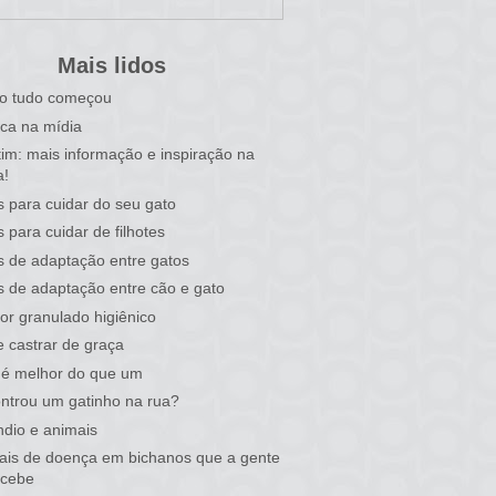
Mais lidos
o tudo começou
ca na mídia
tim: mais informação e inspiração na
a!
s para cuidar do seu gato
s para cuidar de filhotes
s de adaptação entre gatos
s de adaptação entre cão e gato
or granulado higiênico
 castrar de graça
 é melhor do que um
ntrou um gatinho na rua?
ndio e animais
nais de doença em bichanos que a gente
rcebe