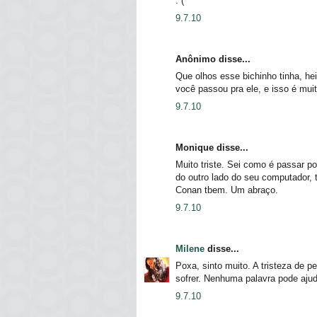
:´(
9.7.10
Anônimo disse...
Que olhos esse bichinho tinha, he
você passou pra ele, e isso é mui
9.7.10
Monique disse...
Muito triste. Sei como é passar po
do outro lado do seu computador,
Conan tbem. Um abraço.
9.7.10
Milene
disse...
Poxa, sinto muito. A tristeza de p
sofrer. Nenhuma palavra pode ajud
9.7.10