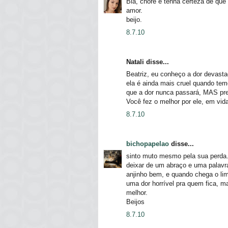
Bia, chore e tenha certeza de que 
amor.
beijo.
8.7.10
Natali disse...
Beatriz, eu conheço a dor devas
ela é ainda mais cruel quando tem
que a dor nunca passará, MAS prefi
Você fez o melhor por ele, em vid
8.7.10
bichopapelao
disse...
sinto muto mesmo pela sua perda
deixar de um abraço e uma palavra
anjinho bem, e quando chega o lim
uma dor horrível pra quem fica, m
melhor.
Beijos
8.7.10