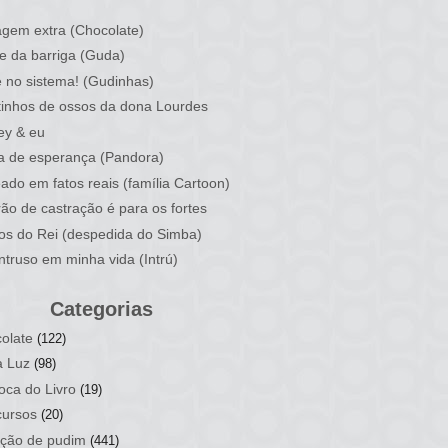
)
gem extra (Chocolate)
e da barriga (Guda)
 no sistema! (Gudinhas)
inhos de ossos da dona Lourdes
ey & eu
a de esperança (Pandora)
ado em fatos reais (família Cartoon)
rão de castração é para os fortes
ios do Rei (despedida do Simba)
ntruso em minha vida (Intrú)
Categorias
olate
(122)
a Luz
(98)
oca do Livro
(19)
ursos
(20)
ção de pudim
(441)