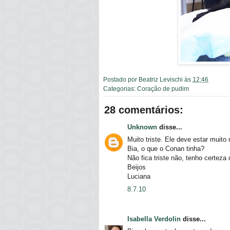
Postado por
Beatriz Levischi
às
12:46
Categorias:
Coração de pudim
28 comentários:
Unknown
disse...
Muito triste. Ele deve estar muito 
Bia, o que o Conan tinha?
Não fica triste não, tenho certeza
Beijos
Luciana
8.7.10
Isabella Verdolin
disse...