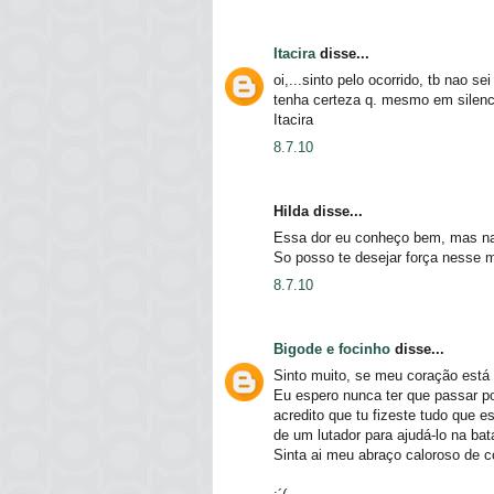
Itacira
disse...
oi,...sinto pelo ocorrido, tb nao se
tenha certeza q. mesmo em silenci
Itacira
8.7.10
Hilda disse...
Essa dor eu conheço bem, mas nao
So posso te desejar força nesse 
8.7.10
Bigode e focinho
disse...
Sinto muito, se meu coração está
Eu espero nunca ter que passar por
acredito que tu fizeste tudo que 
de um lutador para ajudá-lo na bat
Sinta ai meu abraço caloroso de c