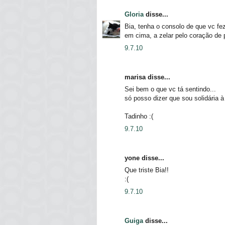
Gloria
disse...
Bia, tenha o consolo de que vc fez
em cima, a zelar pelo coração de 
9.7.10
marisa disse...
Sei bem o que vc tá sentindo...
só posso dizer que sou solidária à 
Tadinho :(
9.7.10
yone disse...
Que triste Bia!!
:(
9.7.10
Guiga
disse...