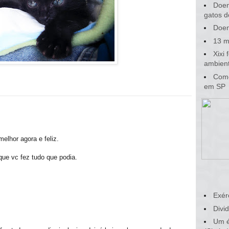
Doen
gatos d
Doen
13 m
Xixi
ambient
Como
em SP
melhor agora e feliz.
 que vc fez tudo que podia.
Exér
Divid
Um é