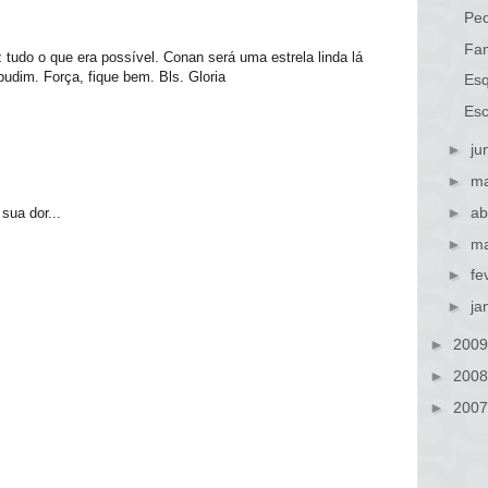
Peq
Fam
 tudo o que era possível. Conan será uma estrela linda lá
pudim. Força, fique bem. Bls. Gloria
Es
Esc
►
ju
►
ma
►
ab
sua dor...
►
ma
►
fe
►
ja
►
200
►
200
►
200