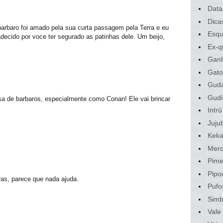
Data
Dica
 barbaro foi amado pela sua curta passagem pela Terra e eu
Esqu
adecido por voce ter segurado as patinhas dele. Um beijo,
Ex-q
Gan
Gato
Gud
Gudi
a de barbaros, especialmente como Conan! Ele vai brincar
Intrú
Juju
Kek
Merc
Pime
Pipo
ras, parece que nada ajuda.
Pufo
Sim
Vale