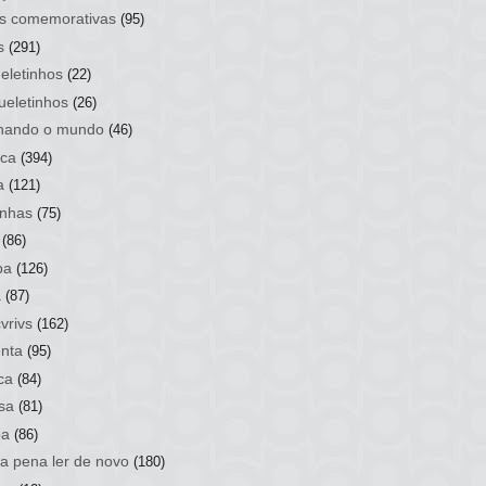
s comemorativas
(95)
s
(291)
eletinhos
(22)
ueletinhos
(26)
hando o mundo
(46)
ca
(394)
a
(121)
nhas
(75)
(86)
ba
(126)
a
(87)
vrivs
(162)
nta
(95)
ca
(84)
sa
(81)
ba
(86)
 a pena ler de novo
(180)