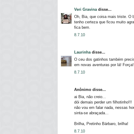
Veri Gravina
disse...
Oh, Bia, que coisa mais triste. O
tenho certeza que ficou muito agr
fica bem.
8.7.10
Laurinha
disse...
O ceu dos gatinhos também precis
em novas aventuras por lá! Força!
8.7.10
Anônimo disse...
ai Bia, não creio...
dói demais perder um filhotinho!!!
não vou em falar nada, nessas ho
sinta-se abraçada...
Brilha, Pretinho Bárbaro, brilha!
8.7.10