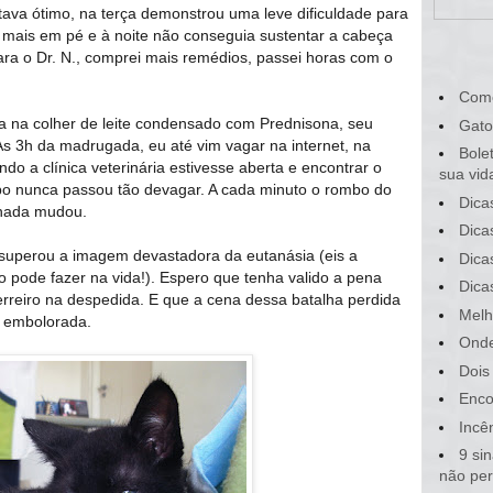
ava ótimo, na terça demonstrou uma leve dificuldade para
mais em pé e à noite não conseguia sustentar a cabeça
ara o Dr. N., comprei mais remédios, passei horas com o
Com
a na colher de leite condensado com Prednisona, seu
Gato
Às 3h da madrugada, eu até vim vagar na internet, na
Bole
do a clínica veterinária estivesse aberta e encontrar o
sua vid
po nunca passou tão devagar. A cada minuto o rombo do
Dica
nada mudou.
Dica
 superou a imagem devastadora da eutanásia (eis a
Dica
o pode fazer na vida!). Espero que tenha valido a pena
Dica
rreiro na despedida. E que a cena dessa batalha perdida
Melh
 embolorada.
Onde
Dois
Enco
Incê
9 si
não pe