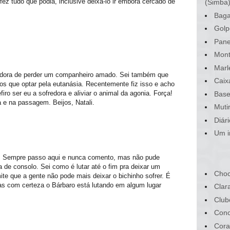
fez tudo que podia, inclusive deixá-lo ir embora cercado de
(Simba
Baga
Golp
Pane
Mont
Marl
tadora de perder um companheiro amado. Sei também que
Caix
os que optar pela eutanásia. Recentemente fiz isso e acho
ro ser eu a sofredora e aliviar o animal da agonia. Força!
Base
a e na passagem. Beijos, Natali.
Muti
Diár
Um i
. Sempre passo aqui e nunca comento, mas não pude
 de consolo. Sei como é lutar até o fim pra deixar um
Choc
ite que a gente não pode mais deixar o bichinho sofrer. É
as com certeza o Bárbaro está lutando em algum lugar
Clar
Club
Conc
Cora