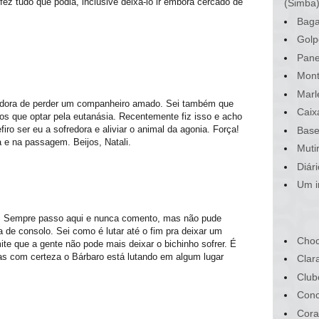
fez tudo que podia, inclusive deixá-lo ir embora cercado de
(Simba
Baga
Golp
Pane
Mont
Marl
tadora de perder um companheiro amado. Sei também que
Caix
os que optar pela eutanásia. Recentemente fiz isso e acho
ro ser eu a sofredora e aliviar o animal da agonia. Força!
Base
a e na passagem. Beijos, Natali.
Muti
Diár
Um i
. Sempre passo aqui e nunca comento, mas não pude
 de consolo. Sei como é lutar até o fim pra deixar um
Choc
ite que a gente não pode mais deixar o bichinho sofrer. É
as com certeza o Bárbaro está lutando em algum lugar
Clar
Club
Conc
Cora