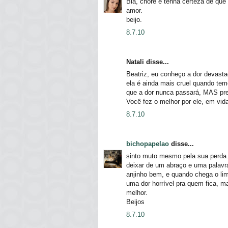
Bia, chore e tenha certeza de que 
amor.
beijo.
8.7.10
Natali disse...
Beatriz, eu conheço a dor devas
ela é ainda mais cruel quando tem
que a dor nunca passará, MAS prefi
Você fez o melhor por ele, em vid
8.7.10
bichopapelao
disse...
sinto muto mesmo pela sua perda
deixar de um abraço e uma palavra
anjinho bem, e quando chega o lim
uma dor horrível pra quem fica, m
melhor.
Beijos
8.7.10