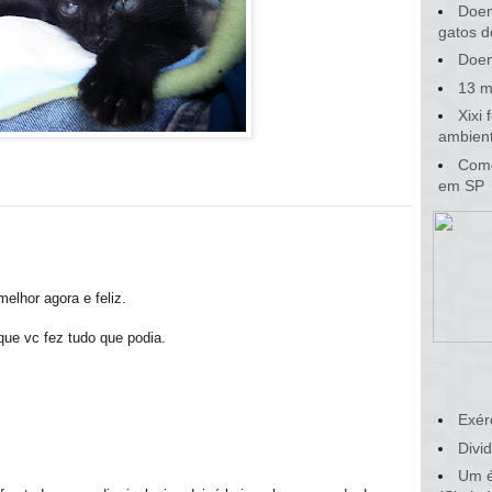
Doen
gatos d
Doen
13 m
Xixi
ambient
Como
em SP
melhor agora e feliz.
 que vc fez tudo que podia.
Exér
Divid
Um é