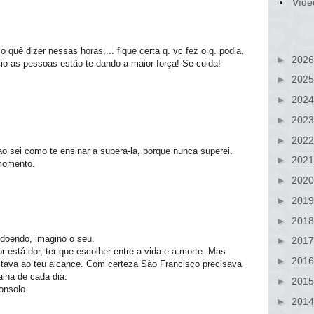
Víde
i o quê dizer nessas horas,... fique certa q. vc fez o q. podia,
►
202
o as pessoas estão te dando a maior força! Se cuida!
►
202
►
202
►
202
►
202
 sei como te ensinar a supera-la, porque nunca superei.
►
202
momento.
►
202
►
201
►
201
 doendo, imagino o seu.
►
201
 está dor, ter que escolher entre a vida e a morte. Mas
►
201
estava ao teu alcance. Com certeza São Francisco precisava
alha de cada dia.
►
201
onsolo.
►
201