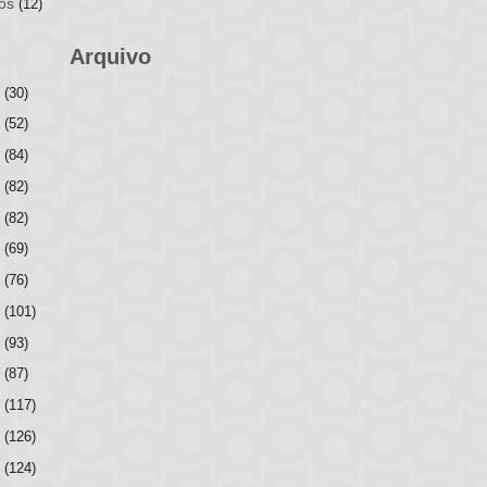
os
(12)
Arquivo
6
(30)
5
(52)
4
(84)
3
(82)
2
(82)
1
(69)
0
(76)
9
(101)
8
(93)
7
(87)
6
(117)
5
(126)
4
(124)