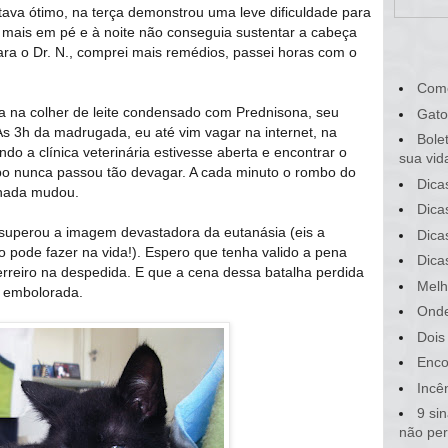
ava ótimo, na terça demonstrou uma leve dificuldade para
mais em pé e à noite não conseguia sustentar a cabeça
ara o Dr. N., comprei mais remédios, passei horas com o
Com
a na colher de leite condensado com Prednisona, seu
Gato
Às 3h da madrugada, eu até vim vagar na internet, na
Bole
do a clínica veterinária estivesse aberta e encontrar o
sua vid
po nunca passou tão devagar. A cada minuto o rombo do
Dica
nada mudou.
Dica
 superou a imagem devastadora da eutanásia (eis a
Dica
o pode fazer na vida!). Espero que tenha valido a pena
Dica
rreiro na despedida. E que a cena dessa batalha perdida
Melh
 embolorada.
Onde
Dois
Enco
Incê
9 si
não pe