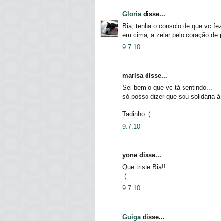
Gloria
disse...
Bia, tenha o consolo de que vc fez
em cima, a zelar pelo coração de 
9.7.10
marisa disse...
Sei bem o que vc tá sentindo...
só posso dizer que sou solidária à 
Tadinho :(
9.7.10
yone disse...
Que triste Bia!!
:(
9.7.10
Guiga
disse...