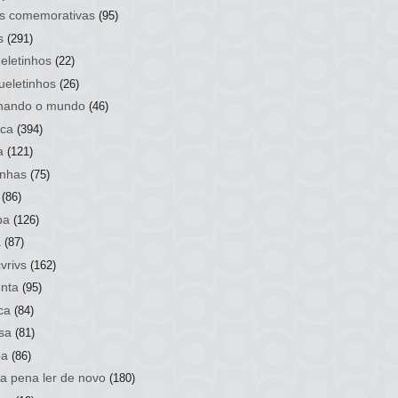
s comemorativas
(95)
s
(291)
eletinhos
(22)
ueletinhos
(26)
hando o mundo
(46)
ca
(394)
a
(121)
nhas
(75)
(86)
ba
(126)
a
(87)
vrivs
(162)
nta
(95)
ca
(84)
sa
(81)
ba
(86)
 a pena ler de novo
(180)