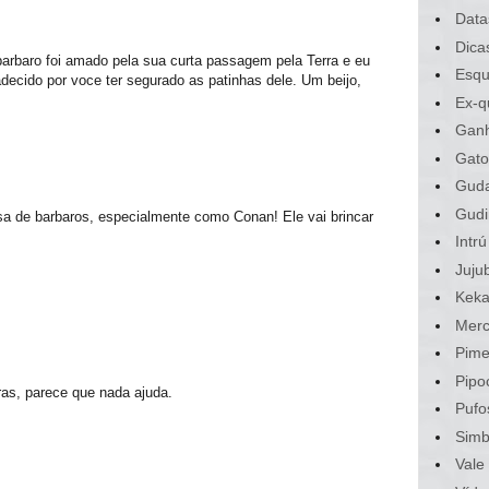
Data
Dica
 barbaro foi amado pela sua curta passagem pela Terra e eu
Esqu
adecido por voce ter segurado as patinhas dele. Um beijo,
Ex-q
Gan
Gato
Gud
Gudi
a de barbaros, especialmente como Conan! Ele vai brincar
Intrú
Juju
Kek
Merc
Pime
Pipo
ras, parece que nada ajuda.
Pufo
Sim
Vale