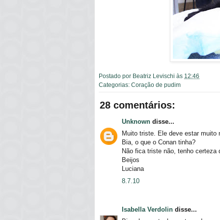
Postado por
Beatriz Levischi
às
12:46
Categorias:
Coração de pudim
28 comentários:
Unknown
disse...
Muito triste. Ele deve estar muito 
Bia, o que o Conan tinha?
Não fica triste não, tenho certeza
Beijos
Luciana
8.7.10
Isabella Verdolin
disse...