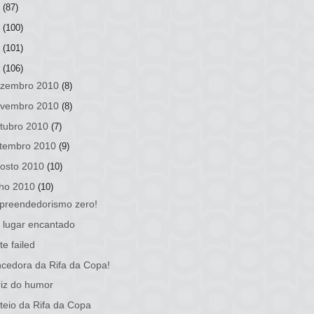
3
(87)
2
(100)
1
(101)
0
(106)
zembro 2010
(8)
vembro 2010
(8)
tubro 2010
(7)
tembro 2010
(9)
osto 2010
(10)
lho 2010
(10)
preendedorismo zero!
lugar encantado
te failed
cedora da Rifa da Copa!
iz do humor
teio da Rifa da Copa