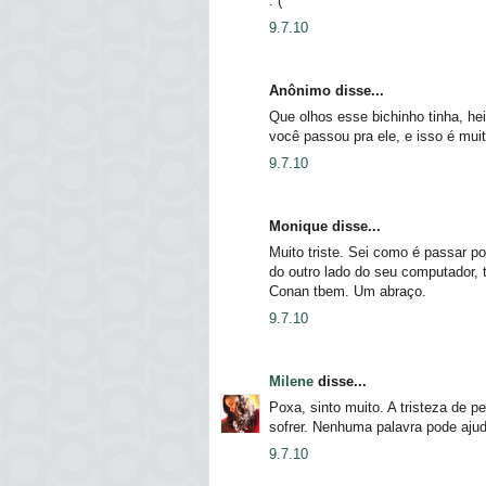
:´(
9.7.10
Anônimo disse...
Que olhos esse bichinho tinha, he
você passou pra ele, e isso é mui
9.7.10
Monique disse...
Muito triste. Sei como é passar po
do outro lado do seu computador,
Conan tbem. Um abraço.
9.7.10
Milene
disse...
Poxa, sinto muito. A tristeza de p
sofrer. Nenhuma palavra pode ajud
9.7.10