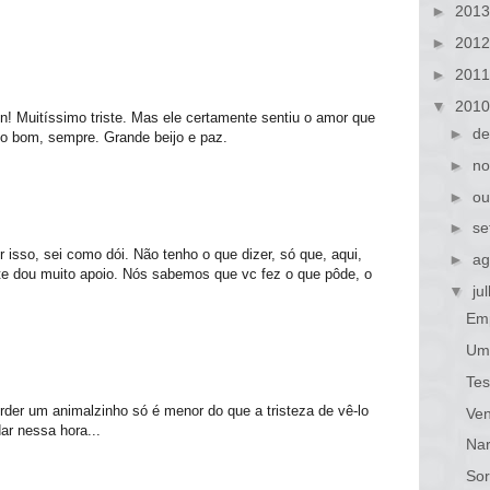
►
201
►
201
►
201
▼
201
in! Muitíssimo triste. Mas ele certamente sentiu o amor que
►
de
to bom, sempre. Grande beijo e paz.
►
no
►
ou
►
se
r isso, sei como dói. Não tenho o que dizer, só que, aqui,
►
ag
 te dou muito apoio. Nós sabemos que vc fez o que pôde, o
▼
ju
Em
Um 
Tes
erder um animalzinho só é menor do que a tristeza de vê-lo
Ven
ar nessa hora...
Nar
Sor