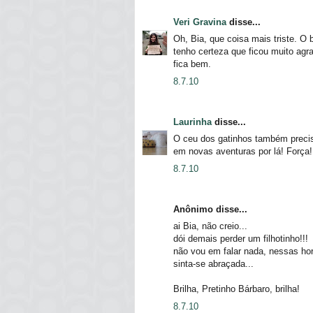
Veri Gravina
disse...
Oh, Bia, que coisa mais triste. O
tenho certeza que ficou muito agr
fica bem.
8.7.10
Laurinha
disse...
O ceu dos gatinhos também precis
em novas aventuras por lá! Força!
8.7.10
Anônimo disse...
ai Bia, não creio...
dói demais perder um filhotinho!!!
não vou em falar nada, nessas ho
sinta-se abraçada...
Brilha, Pretinho Bárbaro, brilha!
8.7.10