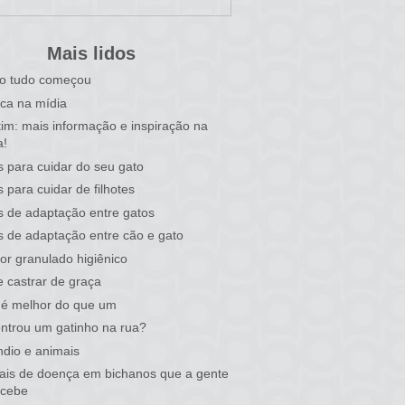
Mais lidos
o tudo começou
ca na mídia
tim: mais informação e inspiração na
a!
s para cuidar do seu gato
s para cuidar de filhotes
s de adaptação entre gatos
s de adaptação entre cão e gato
or granulado higiênico
 castrar de graça
 é melhor do que um
ntrou um gatinho na rua?
ndio e animais
nais de doença em bichanos que a gente
rcebe