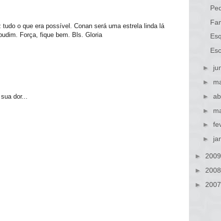
Peq
Fam
 tudo o que era possível. Conan será uma estrela linda lá
pudim. Força, fique bem. Bls. Gloria
Es
Esc
►
ju
►
ma
►
ab
sua dor...
►
ma
►
fe
►
ja
►
200
►
200
►
200