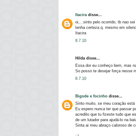
Itacira
disse...
oi,...sinto pelo ocorrido, tb nao se
tenha certeza q. mesmo em silenci
Itacira
8.7.10
Hilda disse...
Essa dor eu conheço bem, mas nao
So posso te desejar força nesse 
8.7.10
Bigode e focinho
disse...
Sinto muito, se meu coração está
Eu espero nunca ter que passar por
acredito que tu fizeste tudo que 
de um lutador para ajudá-lo na bat
Sinta ai meu abraço caloroso de c