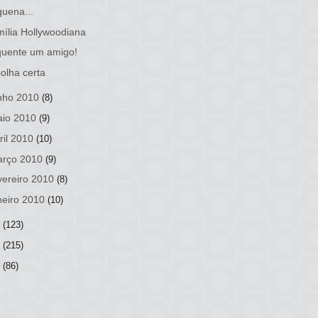
uena...
ília Hollywoodiana
quente um amigo!
olha certa
nho 2010
(8)
io 2010
(9)
ril 2010
(10)
rço 2010
(9)
vereiro 2010
(8)
neiro 2010
(10)
9
(123)
8
(215)
7
(86)