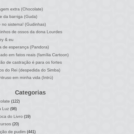
)
gem extra (Chocolate)
e da barriga (Guda)
 no sistema! (Gudinhas)
inhos de ossos da dona Lourdes
ey & eu
a de esperança (Pandora)
ado em fatos reais (família Cartoon)
rão de castração é para os fortes
ios do Rei (despedida do Simba)
ntruso em minha vida (Intrú)
Categorias
olate
(122)
a Luz
(98)
oca do Livro
(19)
ursos
(20)
ção de pudim
(441)