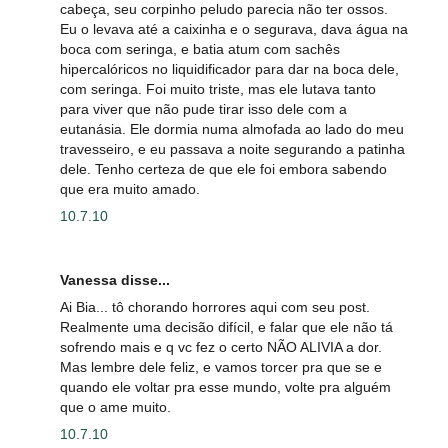
cabeça, seu corpinho peludo parecia não ter ossos.
Eu o levava até a caixinha e o segurava, dava água na
boca com seringa, e batia atum com sachês
hipercalóricos no liquidificador para dar na boca dele,
com seringa. Foi muito triste, mas ele lutava tanto
para viver que não pude tirar isso dele com a
eutanásia. Ele dormia numa almofada ao lado do meu
travesseiro, e eu passava a noite segurando a patinha
dele. Tenho certeza de que ele foi embora sabendo
que era muito amado.
10.7.10
Vanessa disse...
Ai Bia... tô chorando horrores aqui com seu post.
Realmente uma decisão difícil, e falar que ele não tá
sofrendo mais e q vc fez o certo NÃO ALIVIA a dor.
Mas lembre dele feliz, e vamos torcer pra que se e
quando ele voltar pra esse mundo, volte pra alguém
que o ame muito.
10.7.10