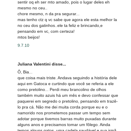
sentir oq eh ser mto amado, pois o lugar deles eh
mesmo no ceu..
chore mesmo, n da pra segurar...
mas tenho ctz q vc sabe que agora ele esta melhor la
no ceu dos gatinhos..ele ta feliz e brincando,e
pensando em vc, com certeza!
mtos beijos!
9.7.10
Juliana Valentini disse...
Ô, Bia...
que coisa mais triste. Andava seguindo a história dele
aqui em Gatoca e curtindo que você se referia a ele
como pretolino... Perdi meu brancolino de olhos
também muito azuis há um mês e devo confessar que
paquerei em segredo o pretolino, pensando em trazê-
lo pra cá. Não me dei muita corda porque eu e o
namorido nos prometemos passar um tempo sem
adotar porque tivemos barras muito puxadas durante
alguns anos e precisamos tomar um fôlego. Ainda
temos alguns gatos, uma cadela saudável e sua irmã