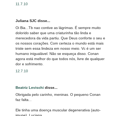
11.7.10
Juliana SJC disse...
Oi Bia...Tb nao contive as lágrimas. É sempre muito
dolorido saber que uma criaturinha tão linda e
merecedora da vida partiu. Que Deus conforte o seu e
os nossos corações. Com certeza o mundo está mais
triste sem essa lindeza em nosso meio. Vc é um ser
humano inigualável. Não se esqueça disso. Conan
agora está melhor do que todos nós, livre de qualquer
dor e sofrimento.
12.7.10
Beatriz Levischi
disse...
Obrigada pelo carinho, meninas. O pequeno Conan
faz falta...
Ele tinha uma doença muscular degenerativa (auto-
imune), Luciana.