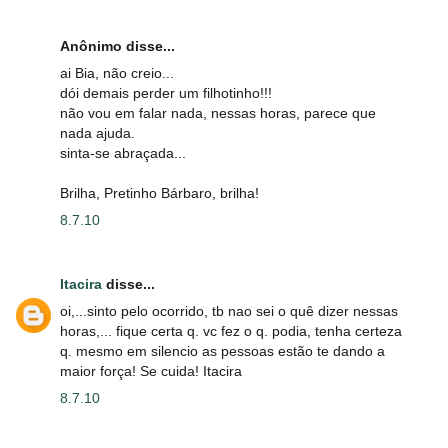
Anônimo disse...
ai Bia, não creio...
dói demais perder um filhotinho!!!
não vou em falar nada, nessas horas, parece que
nada ajuda.
sinta-se abraçada...
Brilha, Pretinho Bárbaro, brilha!
8.7.10
Itacira
disse...
oi,...sinto pelo ocorrido, tb nao sei o quê dizer nessas
horas,... fique certa q. vc fez o q. podia, tenha certeza
q. mesmo em silencio as pessoas estão te dando a
maior força! Se cuida! Itacira
8.7.10