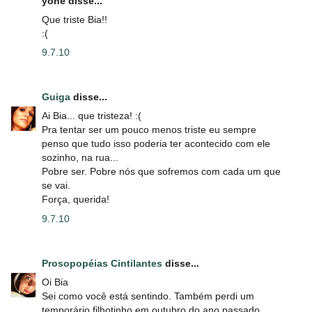
yone disse...
Que triste Bia!!
:(
9.7.10
Guiga
disse...
Ai Bia... que tristeza! :(
Pra tentar ser um pouco menos triste eu sempre
penso que tudo isso poderia ter acontecido com ele
sozinho, na rua...
Pobre ser. Pobre nós que sofremos com cada um que
se vai.
Força, querida!
9.7.10
Prosopopéias Cintilantes
disse...
Oi Bia
Sei como você está sentindo. Também perdi um
temporário filhotinho em outubro do ano passado.