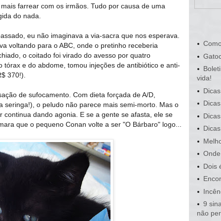
 mais farrear com os irmãos. Tudo por causa de uma
rgida do nada.
assado, eu não imaginava a via-sacra que nos esperava.
Como
va voltando para o ABC, onde o pretinho receberia
hiado, o coitado foi virado do avesso por quatro
Gatoc
 do tórax e do abdome, tomou injeções de antibiótico e anti-
Bolet
R$ 370!).
vida!
Dicas
ação de sufocamento. Com dieta forçada de A/D,
Dicas
a seringa!), o peludo não parece mais semi-morto. Mas o
 continua dando agonia. E se a gente se afasta, ele se
Dicas
mara que o pequeno Conan volte a ser "O Bárbaro" logo...
Dicas
Melho
Onde 
Dois 
Encon
Incên
9 sin
não pe