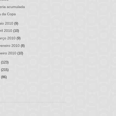
eria acumulada
a da Copa
io 2010
(9)
ril 2010
(10)
rço 2010
(9)
vereiro 2010
(8)
neiro 2010
(10)
9
(123)
8
(215)
7
(86)