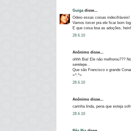
Guiga
disse...
Odeio essas coisas indecifráveis!
Vamos torcer pra ele ficar bom log
E que coisa boa as adoções, hein
28.6.10
Anônimo disse...
ohhh Bia! Ele não melhorou??? No
serelepe...
Que são Francisco o grande Conan
=^.^=
28.6.10
Anônimo disse...
carinha linda, pena que esteja sofr
28.6.10
Bêa Bia
disse...