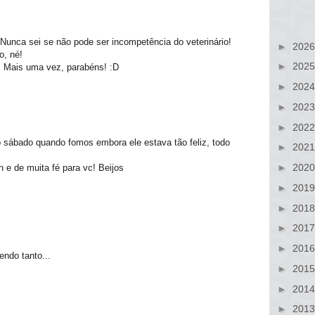
 Nunca sei se não pode ser incompetência do veterinário!
►
202
o, né!
►
202
! Mais uma vez, parabéns! :D
►
202
►
202
►
202
 sábado quando fomos embora ele estava tão feliz, todo
►
202
►
202
 e de muita fé para vc! Beijos
►
201
►
201
►
201
►
201
endo tanto...
►
201
►
201
►
201