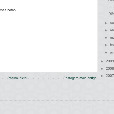
Lot
esse botão!
Rif
►
ma
►
ab
►
ma
►
fe
►
ja
►
200
►
200
►
200
Página inicial
Postagem mais antiga