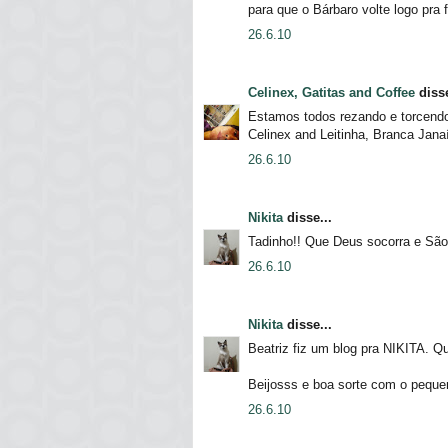
para que o Bárbaro volte logo pra f
26.6.10
Celinex, Gatitas and Coffee
disse
Estamos todos rezando e torcendo
Celinex and Leitinha, Branca Jan
26.6.10
Nikita
disse...
Tadinho!! Que Deus socorra e São 
26.6.10
Nikita
disse...
Beatriz fiz um blog pra NIKITA. Q
Beijosss e boa sorte com o pequen
26.6.10