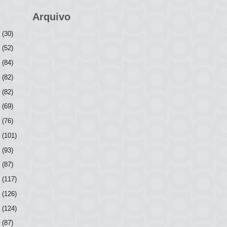
Arquivo
6
(30)
5
(52)
4
(84)
3
(82)
2
(82)
1
(69)
0
(76)
9
(101)
8
(93)
7
(87)
6
(117)
5
(126)
4
(124)
3
(87)