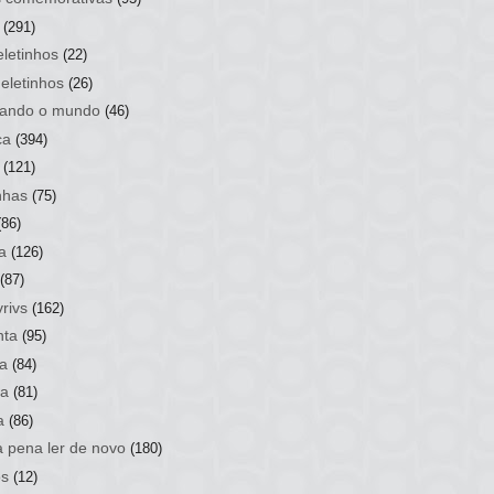
(291)
letinhos
(22)
eletinhos
(26)
ando o mundo
(46)
ca
(394)
(121)
nhas
(75)
(86)
a
(126)
(87)
rivs
(162)
nta
(95)
a
(84)
sa
(81)
a
(86)
a pena ler de novo
(180)
os
(12)