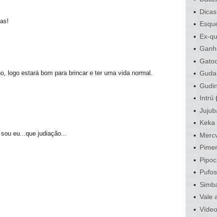
Dicas
as!
Esque
Ex-qu
Ganh
Gato
 logo estará bom para brincar e ter uma vida normal.
Guda
Gudi
Intrú
Jujub
Keka
 sou eu...que judiação...
Mercv
Pime
Pipoc
Pufo
Simb
Vale 
Víde