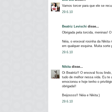
Vamos torcer para que ele se rec
29.6.10
Beatriz Levischi
disse...
Obrigada pela torcida, meninas! 
Néia, o enxoval rosinha da Nikit
em qualquer esquina. Muita sorte p
29.6.10
Nikita
disse...
Oi Beatriiz!! O enxoval ficou lind
tudo de melhor nessa vida. Eu te 
emocionou e hoje tenho o privilégi
obrigada!!
Beijossss!! Néia e Nikita:)
29.6.10