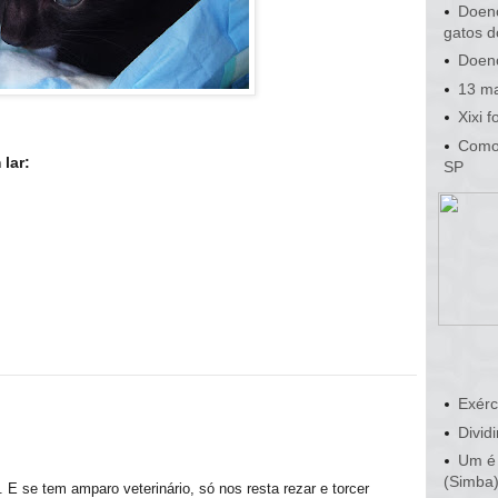
Doenç
gatos d
Doenç
13 ma
Xixi 
Como 
lar:
SP
Exérc
Dividi
Um é 
(Simba
. E se tem amparo veterinário, só nos resta rezar e torcer