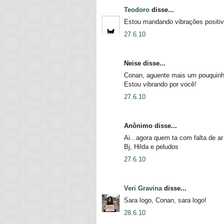
Teodoro
disse...
Estou mandando vibrações positiv
27.6.10
Neise disse...
Conan, aguente mais um pouquinho,
Estou vibrando por você!
27.6.10
Anônimo disse...
Ai...agora quem ta com falta de ar
Bj, Hilda e peludos
27.6.10
Veri Gravina
disse...
Sara logo, Conan, sara logo!
28.6.10