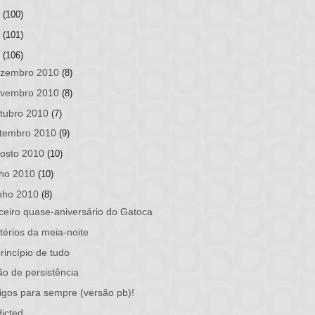
2
(100)
1
(101)
0
(106)
zembro 2010
(8)
vembro 2010
(8)
tubro 2010
(7)
tembro 2010
(9)
osto 2010
(10)
lho 2010
(10)
nho 2010
(8)
ceiro quase-aniversário do Gatoca
térios da meia-noite
rincípio de tudo
ão de persistência
gos para sempre (versão pb)!
icted