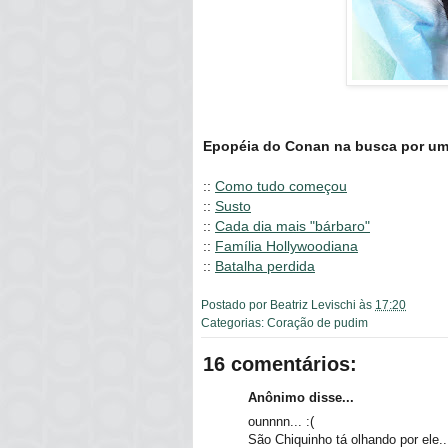
Epopéia do Conan na busca por um 
::
Como tudo começou
::
Susto
::
Cada dia mais "bárbaro"
::
Família Hollywoodiana
::
Batalha perdida
Postado por
Beatriz Levischi
às
17:20
Categorias:
Coração de pudim
16 comentários:
Anônimo disse...
ounnnn... :(
São Chiquinho tá olhando por ele..