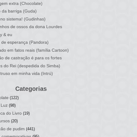
em extra (Chocolate)
 da barriga (Guda)
no sistema! (Gudinhas)
nhos de ossos da dona Lourdes
y & eu
 de esperança (Pandora)
do em fatos reais (família Cartoon)
ão de castração é para os fortes
os do Rei (despedida do Simba)
truso em minha vida (Intrú)
Categorias
late
(122)
 Luz
(98)
ca do Livro
(19)
ursos
(20)
ção de pudim
(441)
s comemorativas
(95)