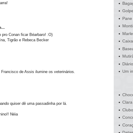
arra!
Bagag
Golpe
Pane 
Monti
...
Marle
 pro Conan ficar Béarbaro! :O)
aína, Tigrão e Rebeca Becker
Caixa
Basea
Mutir
Diári
Um in
Francisco de Assis ilumine os veterinários.
Choco
Clara
uando quiser dê uma passadinha por lá.
Clubo
ino!! Néia
Conc
Cora
Data