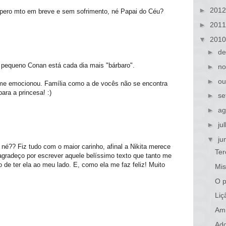
►
201
upero mto em breve e sem sofrimento, né Papai do Céu?
►
201
▼
201
►
de
O pequeno Conan está cada dia mais "bárbaro".
►
no
►
ou
a me emocionou. Família como a de vocês não se encontra
ara a princesa! :)
►
se
►
ag
►
ju
▼
ju
o, né?? Fiz tudo com o maior carinho, afinal a Nikita merece
Ter
agradeço por escrever aquele belíssimo texto que tanto me
o de ter ela ao meu lado. E, como ela me faz feliz! Muito
Mis
O p
Liç
Ami
Add