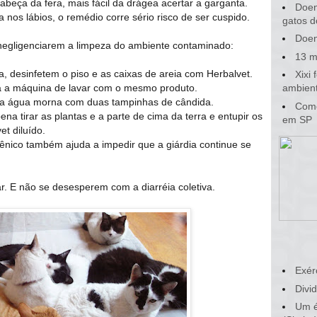
cabeça da fera, mais fácil da drágea acertar a garganta.
Doen
 nos lábios, o remédio corre sério risco de ser cuspido.
gatos d
Doen
 negligenciarem a limpeza do ambiente contaminado:
13 m
ha, desinfetem o piso e as caixas de areia com Herbalvet.
Xixi
a a máquina de lavar com o mesmo produto.
ambient
na água morna com duas tampinhas de cândida.
Como
ena tirar as plantas e a parte de cima da terra e entupir os
em SP
t diluído.
giênico também ajuda a impedir que a giárdia continue se
. E não se desesperem com a diarréia coletiva.
Exér
Divid
Um é