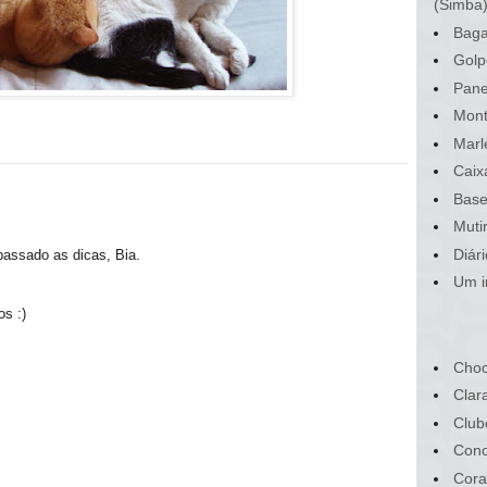
(Simba
Baga
Golp
Pane
Mont
Marl
Caix
Base
Muti
Diár
passado as dicas, Bia.
Um i
os :)
Choc
Clar
Club
Conc
Cora