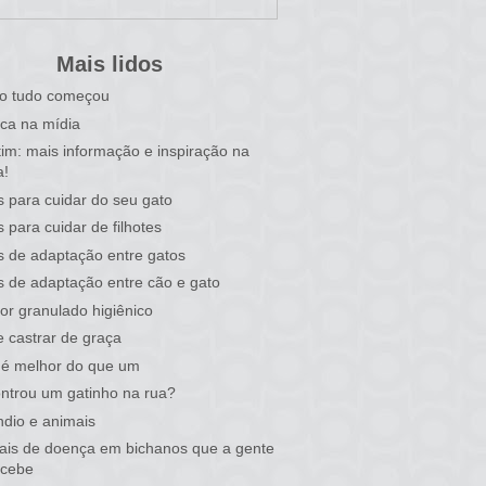
Mais lidos
o tudo começou
ca na mídia
tim: mais informação e inspiração na
a!
s para cuidar do seu gato
s para cuidar de filhotes
s de adaptação entre gatos
s de adaptação entre cão e gato
or granulado higiênico
 castrar de graça
 é melhor do que um
ntrou um gatinho na rua?
ndio e animais
nais de doença em bichanos que a gente
rcebe