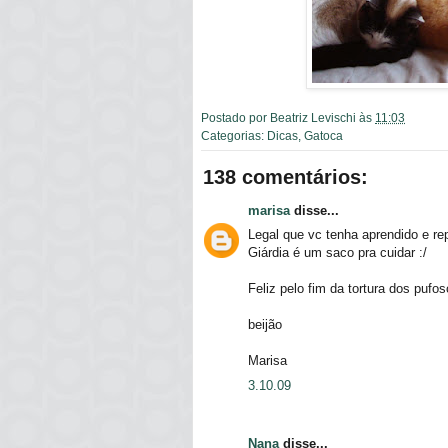
Postado por
Beatriz Levischi
às
11:03
Categorias:
Dicas
,
Gatoca
138 comentários:
marisa
disse...
Legal que vc tenha aprendido e re
Giárdia é um saco pra cuidar :/
Feliz pelo fim da tortura dos pufos
beijão
Marisa
3.10.09
Nana
disse...