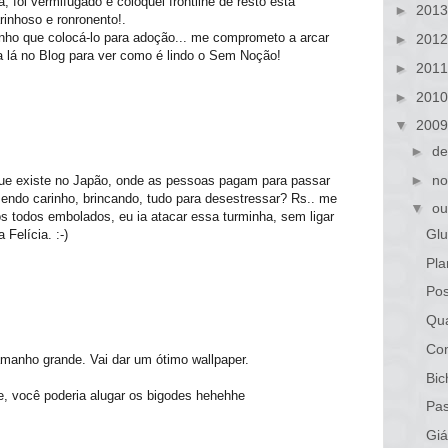
a, foi vermifugado e coloquei frontline de resto está
►
201
inhoso e ronronento!.
enho que colocá-lo para adoção... me comprometo a arcar
►
201
lá no Blog para ver como é lindo o Sem Noção!
►
201
►
201
▼
200
►
de
►
no
 que existe no Japão, onde as pessoas pagam para passar
endo carinho, brincando, tudo para desestressar? Rs.. me
▼
ou
os todos embolados, eu ia atacar essa turminha, sem ligar
Glu
Felícia. :-)
Pla
Po
Qua
Com
manho grande. Vai dar um ótimo wallpaper.
Bic
te, você poderia alugar os bigodes hehehhe
Pa
Giá