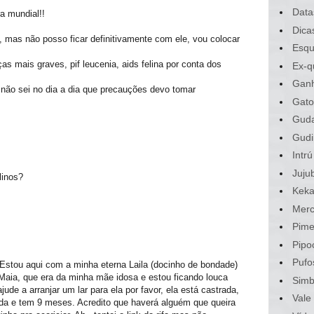
Data
a mundial!!
Dica
 mas não posso ficar definitivamente com ele, vou colocar
Esqu
 mais graves, pif leucenia, aids felina por conta dos
Ex-q
Gan
 não sei no dia a dia que precauções devo tomar
Gato
Gud
Gudi
Intrú
Juju
linos?
Kek
Merc
Pime
Pipo
Pufo
Estou aqui com a minha eterna Laila (docinho de bondade)
Maia, que era da minha mãe idosa e estou ficando louca
Sim
ude a arranjar um lar para ela por favor, ela está castrada,
Vale
da e tem 9 meses. Acredito que haverá alguém que queira