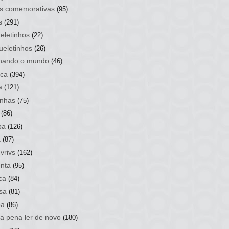
s comemorativas
(95)
s
(291)
eletinhos
(22)
ueletinhos
(26)
hando o mundo
(46)
ca
(394)
a
(121)
nhas
(75)
(86)
ba
(126)
a
(87)
vrivs
(162)
nta
(95)
ca
(84)
sa
(81)
ba
(86)
 a pena ler de novo
(180)