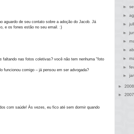
►
se
►
ag
no aguardo de seu contato sobre a adoção do Jacob. Já
►
ju
lo, e os fones estão no seu email. :)
►
ju
►
ma
►
ab
►
ma
s
faltando nas fotos coletivas? você não tem nenhuma "foto
►
fe
elo funcionou comigo – já pensou em ser advogada?
►
ja
►
200
►
200
dos com saúde! Às vezes, eu fico até sem dormir quando