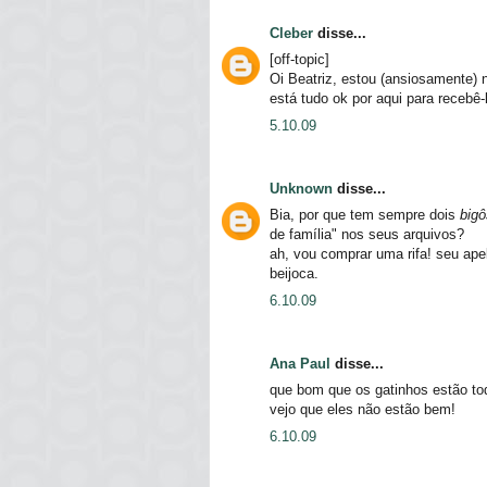
Cleber
disse...
[off-topic]
Oi Beatriz, estou (ansiosamente) 
está tudo ok por aqui para recebê-
5.10.09
Unknown
disse...
Bia, por que tem sempre dois
bigô
de família" nos seus arquivos?
ah, vou comprar uma rifa! seu ap
beijoca.
6.10.09
Ana Paul
disse...
que bom que os gatinhos estão to
vejo que eles não estão bem!
6.10.09