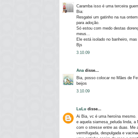
Caramba isso é uma terceira guerr
Bia:
Resgatei um gatinho na rua ontem,
para adoção.
Só estou com medo destas dorenças
meus...
Ele está isolado no banheiro, mas
Bjs
3.10.09
Ana
disse...
Bia, posso colocar no Mães de Fe
beijos
3.10.09
LuLu
disse...
Ai Bia, vc é uma heroína mesmo. 
e aquela siamesa_peluda linda, a 
com o stresse entre as duas. Me aj
vermifugada, despulgada e vacina