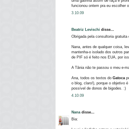
uma gatinha assim de raça e prontin
funcionou ontem pra eu escolher 
3.10.09
Beatriz Levischi
disse...
Obrigada pela consultoria gratuita
Nana, antes de qualquer coisa, le
mantenha-o isolado dos outros pa
de PIF só é feito nos EUA, por iss
A Tânia não te passou o meu e-mail
Ana, todos os textos do
Gatoca
po
o blog, claro!), porque o objetivo
possível de donos de bigodes. :)
4.10.09
Nana
disse...
Bia: