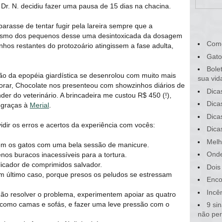
 Dr. N. decidiu fazer uma pausa de 15 dias na chacina.
 parasse de tentar fugir pela lareira sempre que a
nismo dos pequenos desse uma desintoxicada da dosagem
Com
hos restantes do protozoário atingissem a fase adulta,
Gato
Bole
ão da epopéia giardística se desenrolou com muito mais
sua vid
borar, Chocolate nos presenteou com showzinhos diários de
Dica
er do veterinário. A brincadeira me custou R$ 450 (!),
Dica
, graças à
Merial
.
Dica
idir os erros e acertos da experiência com vocês:
Dica
Melh
em os gatos com uma bela sessão de manicure.
Onde
s buracos inacessíveis para a tortura.
icador de comprimidos salvador.
Dois
em último caso, porque presos os peludos se estressam
Enco
Incê
não resolver o problema, experimentem apoiar as quatro
, como camas e sofás, e fazer uma leve pressão com o
9 si
não pe