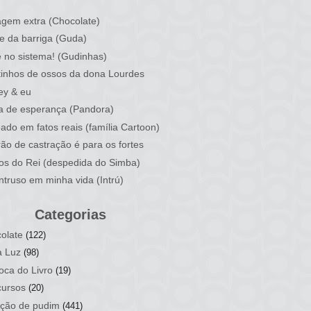
)
gem extra (Chocolate)
e da barriga (Guda)
 no sistema! (Gudinhas)
inhos de ossos da dona Lourdes
ey & eu
a de esperança (Pandora)
ado em fatos reais (família Cartoon)
rão de castração é para os fortes
ios do Rei (despedida do Simba)
ntruso em minha vida (Intrú)
Categorias
olate
(122)
a Luz
(98)
oca do Livro
(19)
ursos
(20)
ção de pudim
(441)