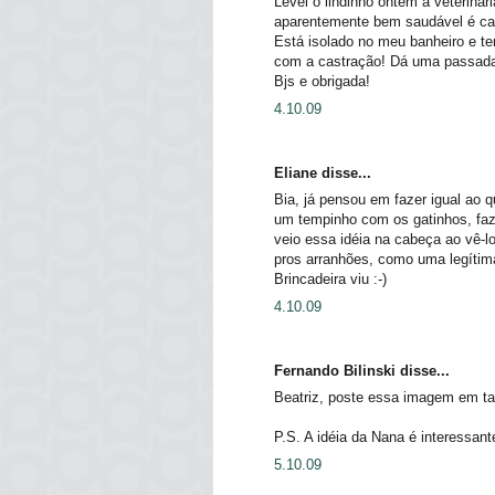
Levei o lindinho ontem a veterinári
aparentemente bem saudável é car
Está isolado no meu banheiro e t
com a castração! Dá uma passada 
Bjs e obrigada!
4.10.09
Eliane disse...
Bia, já pensou em fazer igual ao
um tempinho com os gatinhos, faz
veio essa idéia na cabeça ao vê-l
pros arranhões, como uma legítima 
Brincadeira viu :-)
4.10.09
Fernando Bilinski disse...
Beatriz, poste essa imagem em ta
P.S. A idéia da Nana é interessan
5.10.09