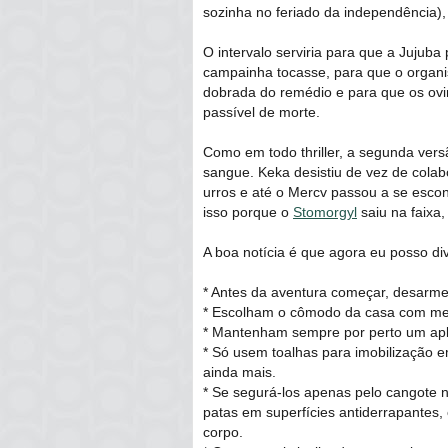
sozinha no feriado da independência),
O intervalo serviria para que a Jujuba
campainha tocasse, para que o orga
dobrada do remédio e para que os ovin
passível de morte.
Como em todo thriller, a segunda vers
sangue. Keka desistiu de vez de cola
urros e até o Mercv passou a se escond
isso porque o
Stomorgyl
saiu na faixa
A boa notícia é que agora eu posso div
* Antes da aventura começar, desarm
* Escolham o cômodo da casa com meno
* Mantenham sempre por perto um apl
* Só usem toalhas para imobilização 
ainda mais.
* Se segurá-los apenas pelo cangote 
patas em superfícies antiderrapantes
corpo.