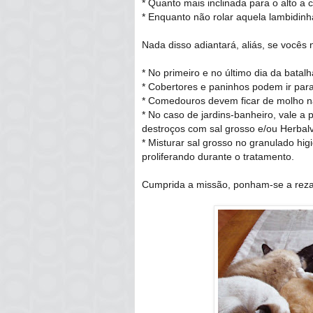
* Quanto mais inclinada para o alto a 
* Enquanto não rolar aquela lambidinha
Nada disso adiantará, aliás, se vocês
* No primeiro e no último dia da batal
* Cobertores e paninhos podem ir par
* Comedouros devem ficar de molho 
* No caso de jardins-banheiro, vale a p
destroços com sal grosso e/ou Herbalve
* Misturar sal grosso no granulado hi
proliferando durante o tratamento.
Cumprida a missão, ponham-se a rezar