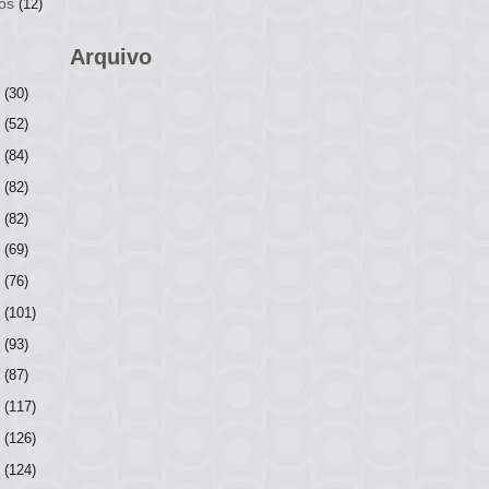
os
(12)
Arquivo
6
(30)
5
(52)
4
(84)
3
(82)
2
(82)
1
(69)
0
(76)
9
(101)
8
(93)
7
(87)
6
(117)
5
(126)
4
(124)