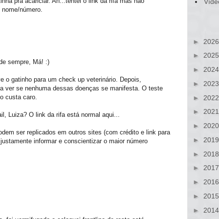
ha pra acariciar. Ah...tentei o link da rifa mas não
Víde
o nome/número.
►
202
►
202
 de sempre, Má! :)
►
202
ve o gatinho para um check up veterinário. Depois,
►
202
ra ver se nenhuma dessas doenças se manifesta. O teste
o custa caro.
►
202
►
202
, Luiza? O link da rifa está normal aqui...
►
202
dem ser replicados em outros sites (com crédito e link para
►
201
 é justamente informar e conscientizar o maior número
►
201
►
201
►
201
►
201
►
201