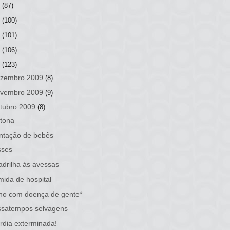
3
(87)
2
(100)
1
(101)
0
(106)
9
(123)
zembro 2009
(8)
vembro 2009
(9)
tubro 2009
(8)
tona
ntação de bebês
sses
drilha às avessas
ida de hospital
ho com doença de gente*
ssatempos selvagens
rdia exterminada!