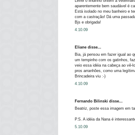
Levei o lindinho ontem a veterinári
aparentemente bem saudável é car
Está isolado no meu banheiro e t
com a castração! Dá uma passada 
Bjs e obrigada!
4.10.09
Eliane disse...
Bia, já pensou em fazer igual ao
um tempinho com os gatinhos, faz
veio essa idéia na cabeça ao vê-l
pros arranhões, como uma legítima 
Brincadeira viu :-)
4.10.09
Fernando Bilinski disse...
Beatriz, poste essa imagem em ta
P.S. A idéia da Nana é interessan
5.10.09