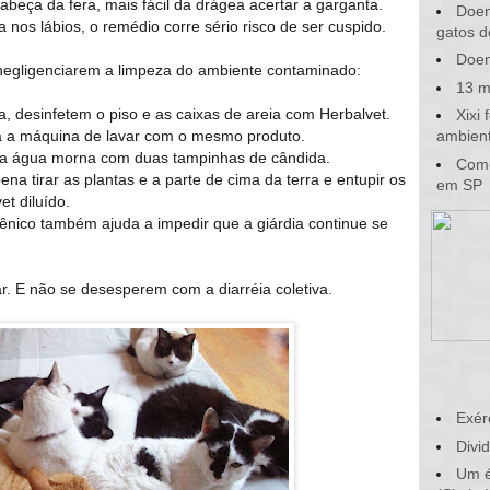
cabeça da fera, mais fácil da drágea acertar a garganta.
Doen
 nos lábios, o remédio corre sério risco de ser cuspido.
gatos d
Doen
 negligenciarem a limpeza do ambiente contaminado:
13 m
ha, desinfetem o piso e as caixas de areia com Herbalvet.
Xixi
a a máquina de lavar com o mesmo produto.
ambient
na água morna com duas tampinhas de cândida.
Como
ena tirar as plantas e a parte de cima da terra e entupir os
em SP
t diluído.
giênico também ajuda a impedir que a giárdia continue se
. E não se desesperem com a diarréia coletiva.
Exér
Divid
Um é