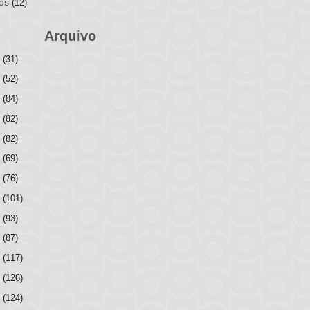
os
(12)
Arquivo
6
(31)
5
(52)
4
(84)
3
(82)
2
(82)
1
(69)
0
(76)
9
(101)
8
(93)
7
(87)
6
(117)
5
(126)
4
(124)