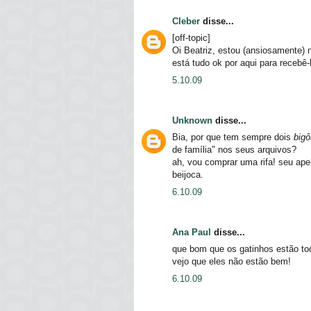
Cleber
disse...
[off-topic]
Oi Beatriz, estou (ansiosamente) 
está tudo ok por aqui para recebê-
5.10.09
Unknown
disse...
Bia, por que tem sempre dois
bigô
de família" nos seus arquivos?
ah, vou comprar uma rifa! seu ap
beijoca.
6.10.09
Ana Paul
disse...
que bom que os gatinhos estão to
vejo que eles não estão bem!
6.10.09