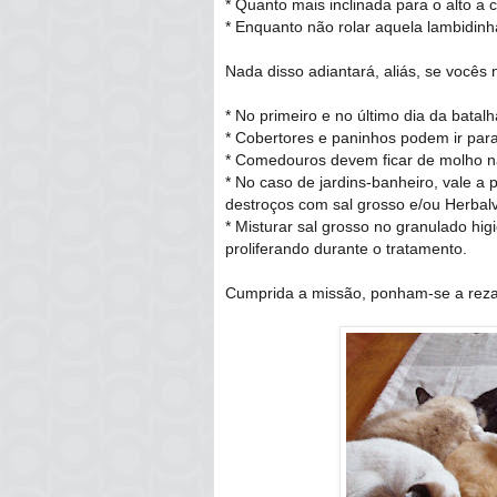
* Quanto mais inclinada para o alto a 
* Enquanto não rolar aquela lambidinha
Nada disso adiantará, aliás, se vocês
* No primeiro e no último dia da batal
* Cobertores e paninhos podem ir par
* Comedouros devem ficar de molho 
* No caso de jardins-banheiro, vale a p
destroços com sal grosso e/ou Herbalve
* Misturar sal grosso no granulado hi
proliferando durante o tratamento.
Cumprida a missão, ponham-se a rezar