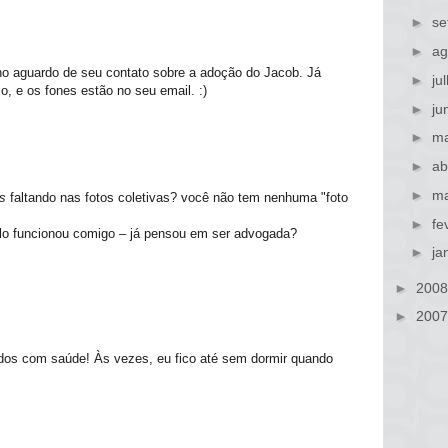
►
se
►
ag
no aguardo de seu contato sobre a adoção do Jacob. Já
►
ju
lo, e os fones estão no seu email. :)
►
ju
►
ma
►
ab
►
ma
s
faltando nas fotos coletivas? você não tem nenhuma "foto
►
fe
elo funcionou comigo – já pensou em ser advogada?
►
ja
►
200
►
200
dos com saúde! Às vezes, eu fico até sem dormir quando