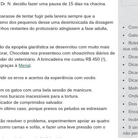
 Dr. N. decidiu fazer uma pausa de 15 dias na chacina.
 parasse de tentar fugir pela lareira sempre que a
nismo dos pequenos desse uma desintoxicada da dosagem
Com
hos restantes do protozoário atingissem a fase adulta,
Gato
Bole
ão da epopéia giardística se desenrolou com muito mais
sua vid
borar, Chocolate nos presenteou com showzinhos diários de
Dica
er do veterinário. A brincadeira me custou R$ 450 (!),
Dica
, graças à
Merial
.
Dica
idir os erros e acertos da experiência com vocês:
Dica
Melh
em os gatos com uma bela sessão de manicure.
Onde
s buracos inacessíveis para a tortura.
icador de comprimidos salvador.
Dois
em último caso, porque presos os peludos se estressam
Enco
Incê
não resolver o problema, experimentem apoiar as quatro
, como camas e sofás, e fazer uma leve pressão com o
9 si
não pe