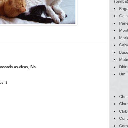
(Simba
Baga
Golp
Pane
Mont
Marl
Caix
Base
Muti
Diár
passado as dicas, Bia.
Um i
os :)
Choc
Clar
Club
Conc
Cora