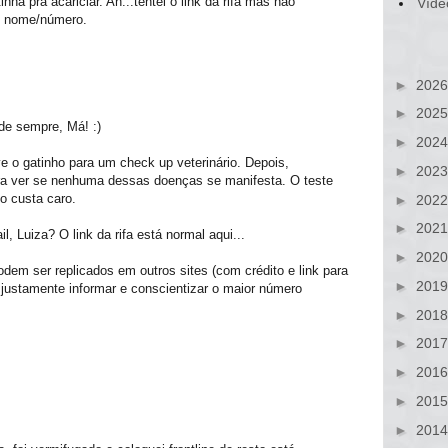
ha pra acariciar. Ah...tentei o link da rifa mas não
Víde
o nome/número.
►
202
►
202
 de sempre, Má! :)
►
202
ve o gatinho para um check up veterinário. Depois,
►
202
ra ver se nenhuma dessas doenças se manifesta. O teste
o custa caro.
►
202
►
202
, Luiza? O link da rifa está normal aqui...
►
202
dem ser replicados em outros sites (com crédito e link para
►
201
 é justamente informar e conscientizar o maior número
►
201
►
201
►
201
►
201
►
201