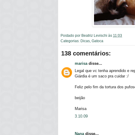
Postado por
Beatriz Levischi
às
11:03
Categorias:
Dicas
,
Gatoca
138 comentários:
marisa
disse...
Legal que vc tenha aprendido e re
Giárdia é um saco pra cuidar :/
Feliz pelo fim da tortura dos pufos
beijão
Marisa
3.10.09
Nana
disse...