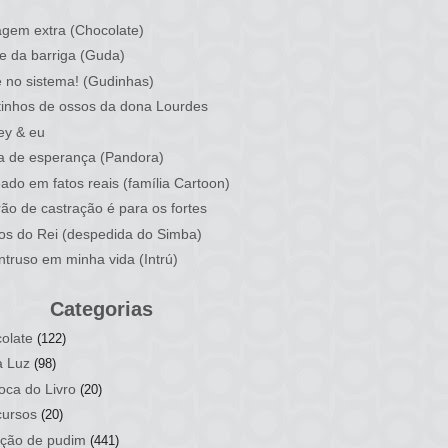
)
gem extra (Chocolate)
e da barriga (Guda)
 no sistema! (Gudinhas)
inhos de ossos da dona Lourdes
ey & eu
a de esperança (Pandora)
ado em fatos reais (família Cartoon)
rão de castração é para os fortes
ios do Rei (despedida do Simba)
ntruso em minha vida (Intrú)
Categorias
olate
(122)
a Luz
(98)
oca do Livro
(20)
ursos
(20)
ção de pudim
(441)