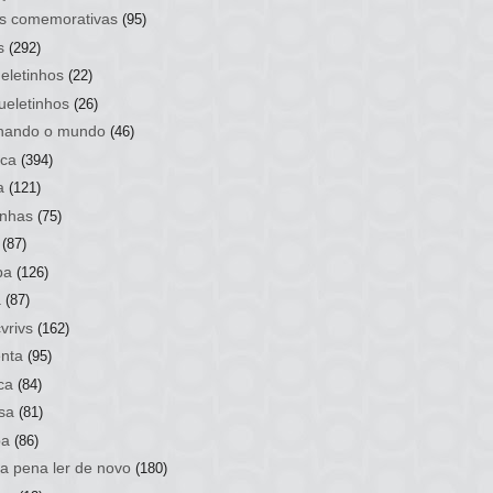
s comemorativas
(95)
s
(292)
eletinhos
(22)
ueletinhos
(26)
hando o mundo
(46)
ca
(394)
a
(121)
nhas
(75)
(87)
ba
(126)
a
(87)
vrivs
(162)
nta
(95)
ca
(84)
sa
(81)
ba
(86)
 a pena ler de novo
(180)