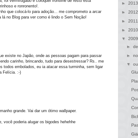
a, foi vermifugado e coloquei frontline de resto está
►
201
inhoso e ronronento!.
enho que colocá-lo para adoção... me comprometo a arcar
►
201
lá no Blog para ver como é lindo o Sem Noção!
►
201
►
201
▼
200
►
de
►
no
 que existe no Japão, onde as pessoas pagam para passar
endo carinho, brincando, tudo para desestressar? Rs.. me
▼
ou
os todos embolados, eu ia atacar essa turminha, sem ligar
Glu
Felícia. :-)
Pla
Po
Qua
Com
manho grande. Vai dar um ótimo wallpaper.
Bic
te, você poderia alugar os bigodes hehehhe
Pa
Giá