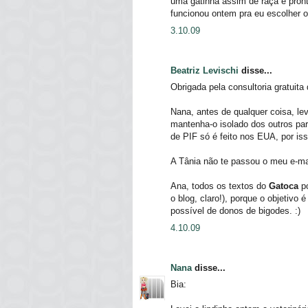
uma gatinha assim de raça e prontin
funcionou ontem pra eu escolher 
3.10.09
Beatriz Levischi
disse...
Obrigada pela consultoria gratuita
Nana, antes de qualquer coisa, le
mantenha-o isolado dos outros pa
de PIF só é feito nos EUA, por iss
A Tânia não te passou o meu e-mail
Ana, todos os textos do
Gatoca
po
o blog, claro!), porque o objetivo
possível de donos de bigodes. :)
4.10.09
Nana
disse...
Bia: