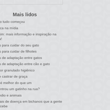
Mais lidos
o tudo começou
ca na mídia
tim: mais informação e inspiração na
a!
s para cuidar do seu gato
s para cuidar de filhotes
s de adaptação entre gatos
s de adaptação entre cão e gato
or granulado higiênico
 castrar de graça
 é melhor do que um
ntrou um gatinho na rua?
ndio e animais
nais de doença em bichanos que a gente
rcebe