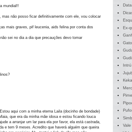
Data
a mundial!!
Dica
 mas não posso ficar definitivamente com ele, vou colocar
Esqu
 mais graves, pif leucenia, aids felina por conta dos
Ex-q
Gan
 não sei no dia a dia que precauções devo tomar
Gato
Gud
Gudi
Intrú
Juju
linos?
Kek
Merc
Pime
Pipo
Pufo
Estou aqui com a minha eterna Laila (docinho de bondade)
Maia, que era da minha mãe idosa e estou ficando louca
Sim
ude a arranjar um lar para ela por favor, ela está castrada,
Vale
da e tem 9 meses. Acredito que haverá alguém que queira