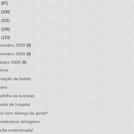
3
(87)
2
(100)
1
(101)
0
(106)
9
(123)
zembro 2009
(8)
vembro 2009
(9)
tubro 2009
(8)
tona
ntação de bebês
sses
drilha às avessas
ida de hospital
ho com doença de gente*
ssatempos selvagens
rdia exterminada!