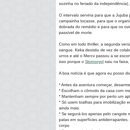
sozinha no feriado da independência),
O intervalo serviria para que a Jujuba
campainha tocasse, para que o orga
dobrada do remédio e para que os ovin
passível de morte.
Como em todo thriller, a segunda vers
sangue. Keka desistiu de vez de cola
urros e até o Mercv passou a se escond
isso porque o
Stomorgyl
saiu na faixa
A boa notícia é que agora eu posso div
* Antes da aventura começar, desarm
* Escolham o cômodo da casa com meno
* Mantenham sempre por perto um apl
* Só usem toalhas para imobilização 
ainda mais.
* Se segurá-los apenas pelo cangote 
patas em superfícies antiderrapantes
corpo.