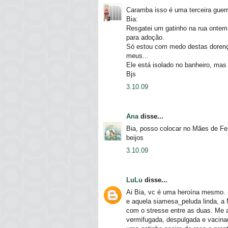
Caramba isso é uma terceira guerr
Bia:
Resgatei um gatinho na rua ontem,
para adoção.
Só estou com medo destas dorenças
meus...
Ele está isolado no banheiro, mas
Bjs
3.10.09
Ana
disse...
Bia, posso colocar no Mães de Fe
beijos
3.10.09
LuLu
disse...
Ai Bia, vc é uma heroína mesmo. 
e aquela siamesa_peluda linda, a 
com o stresse entre as duas. Me aj
vermifugada, despulgada e vacina