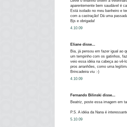
Levei o lindinho ontem a veterinári
aparentemente bem saudável é car
Está isolado no meu banheiro e t
com a castração! Dá uma passada 
Bjs e obrigada!
4.10.09
Eliane disse...
Bia, já pensou em fazer igual ao
um tempinho com os gatinhos, faz
veio essa idéia na cabeça ao vê-l
pros arranhões, como uma legítima 
Brincadeira viu :-)
4.10.09
Fernando Bilinski disse...
Beatriz, poste essa imagem em ta
P.S. A idéia da Nana é interessan
5.10.09