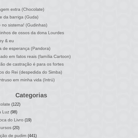
)
gem extra (Chocolate)
e da barriga (Guda)
 no sistema! (Gudinhas)
inhos de ossos da dona Lourdes
ey & eu
a de esperança (Pandora)
ado em fatos reais (família Cartoon)
rão de castração é para os fortes
ios do Rei (despedida do Simba)
ntruso em minha vida (Intrú)
Categorias
olate
(122)
a Luz
(98)
oca do Livro
(19)
ursos
(20)
ção de pudim
(441)