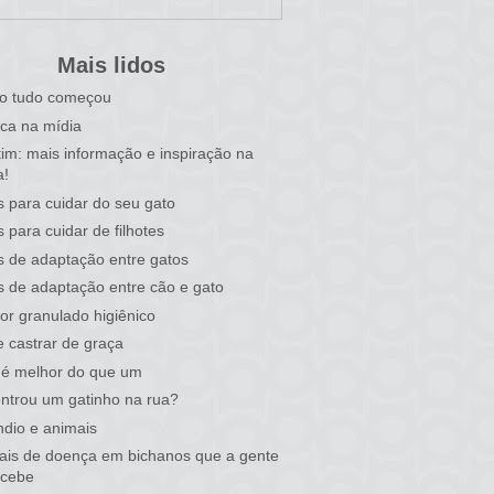
Mais lidos
o tudo começou
ca na mídia
tim: mais informação e inspiração na
a!
s para cuidar do seu gato
s para cuidar de filhotes
s de adaptação entre gatos
s de adaptação entre cão e gato
or granulado higiênico
 castrar de graça
 é melhor do que um
ntrou um gatinho na rua?
ndio e animais
nais de doença em bichanos que a gente
rcebe