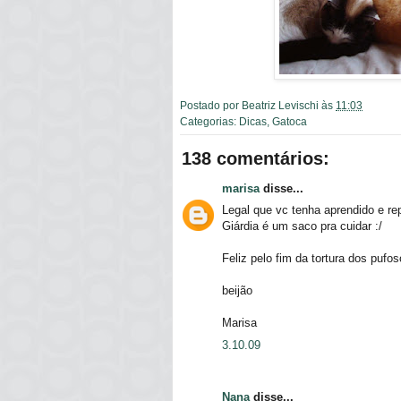
Postado por
Beatriz Levischi
às
11:03
Categorias:
Dicas
,
Gatoca
138 comentários:
marisa
disse...
Legal que vc tenha aprendido e re
Giárdia é um saco pra cuidar :/
Feliz pelo fim da tortura dos pufos
beijão
Marisa
3.10.09
Nana
disse...