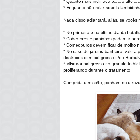
* Quanto mais inclinada para o alto a 
* Enquanto não rolar aquela lambidinha
Nada disso adiantará, aliás, se vocês
* No primeiro e no último dia da batal
* Cobertores e paninhos podem ir par
* Comedouros devem ficar de molho 
* No caso de jardins-banheiro, vale a p
destroços com sal grosso e/ou Herbalve
* Misturar sal grosso no granulado hi
proliferando durante o tratamento.
Cumprida a missão, ponham-se a rezar