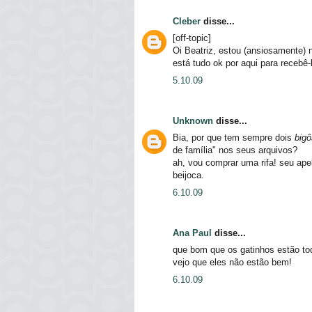
Cleber
disse...
[off-topic]
Oi Beatriz, estou (ansiosamente) 
está tudo ok por aqui para recebê-
5.10.09
Unknown
disse...
Bia, por que tem sempre dois
bigô
de família" nos seus arquivos?
ah, vou comprar uma rifa! seu ap
beijoca.
6.10.09
Ana Paul
disse...
que bom que os gatinhos estão to
vejo que eles não estão bem!
6.10.09