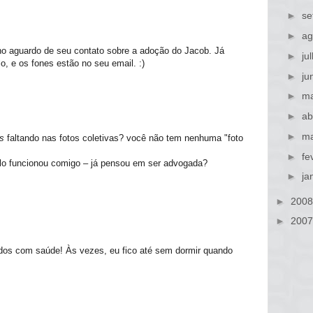
►
se
►
ag
no aguardo de seu contato sobre a adoção do Jacob. Já
►
ju
lo, e os fones estão no seu email. :)
►
ju
►
ma
►
ab
►
ma
s
faltando nas fotos coletivas? você não tem nenhuma "foto
►
fe
elo funcionou comigo – já pensou em ser advogada?
►
ja
►
200
►
200
dos com saúde! Às vezes, eu fico até sem dormir quando