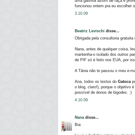
uma gatinha assim de raça e prontin
funcionou ontem pra eu escolher 
3.10.09
Beatriz Levischi
disse...
Obrigada pela consultoria gratuita
Nana, antes de qualquer coisa, le
mantenha-o isolado dos outros pa
de PIF só é feito nos EUA, por iss
A Tânia não te passou o meu e-mail
Ana, todos os textos do
Gatoca
po
o blog, claro!), porque o objetivo
possível de donos de bigodes. :)
4.10.09
Nana
disse...
Bia: