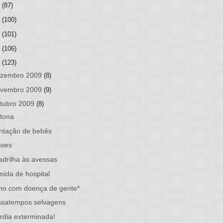
3
(87)
2
(100)
1
(101)
0
(106)
9
(123)
zembro 2009
(8)
vembro 2009
(9)
tubro 2009
(8)
tona
ntação de bebês
sses
drilha às avessas
ida de hospital
ho com doença de gente*
ssatempos selvagens
rdia exterminada!