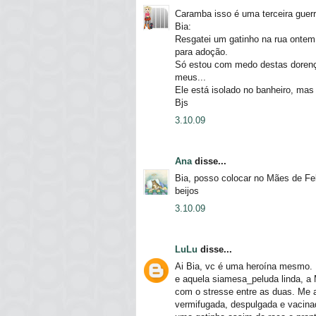
Caramba isso é uma terceira guerr
Bia:
Resgatei um gatinho na rua ontem,
para adoção.
Só estou com medo destas dorenças
meus...
Ele está isolado no banheiro, mas
Bjs
3.10.09
Ana
disse...
Bia, posso colocar no Mães de Fe
beijos
3.10.09
LuLu
disse...
Ai Bia, vc é uma heroína mesmo. 
e aquela siamesa_peluda linda, a 
com o stresse entre as duas. Me aj
vermifugada, despulgada e vacina