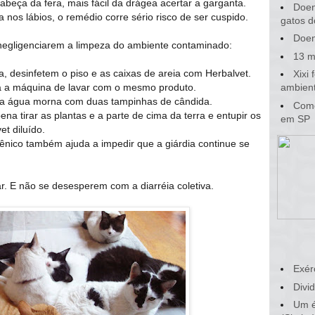
cabeça da fera, mais fácil da drágea acertar a garganta.
Doen
 nos lábios, o remédio corre sério risco de ser cuspido.
gatos d
Doen
 negligenciarem a limpeza do ambiente contaminado:
13 m
ha, desinfetem o piso e as caixas de areia com Herbalvet.
Xixi
a a máquina de lavar com o mesmo produto.
ambient
na água morna com duas tampinhas de cândida.
Como
ena tirar as plantas e a parte de cima da terra e entupir os
em SP
t diluído.
giênico também ajuda a impedir que a giárdia continue se
. E não se desesperem com a diarréia coletiva.
Exér
Divid
Um é