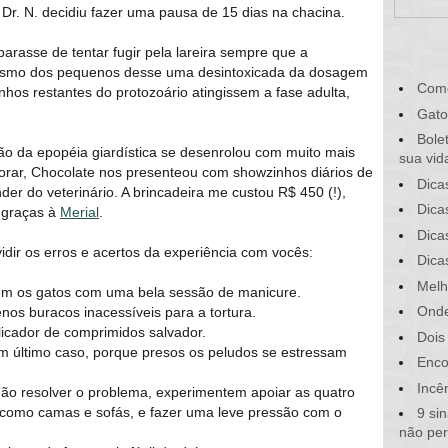
 Dr. N. decidiu fazer uma pausa de 15 dias na chacina.
 parasse de tentar fugir pela lareira sempre que a
nismo dos pequenos desse uma desintoxicada da dosagem
Com
hos restantes do protozoário atingissem a fase adulta,
Gato
Bole
ão da epopéia giardística se desenrolou com muito mais
sua vid
borar, Chocolate nos presenteou com showzinhos diários de
Dica
er do veterinário. A brincadeira me custou R$ 450 (!),
Dica
, graças à
Merial
.
Dica
idir os erros e acertos da experiência com vocês:
Dica
Melh
em os gatos com uma bela sessão de manicure.
Onde
s buracos inacessíveis para a tortura.
icador de comprimidos salvador.
Dois
em último caso, porque presos os peludos se estressam
Enco
Incê
não resolver o problema, experimentem apoiar as quatro
, como camas e sofás, e fazer uma leve pressão com o
9 si
não pe