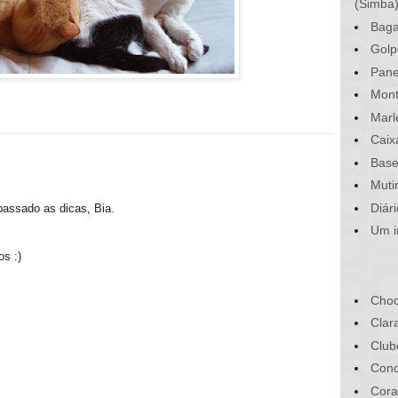
(Simba
Baga
Golp
Pane
Mont
Marl
Caix
Base
Muti
Diár
passado as dicas, Bia.
Um i
os :)
Choc
Clar
Club
Conc
Cora