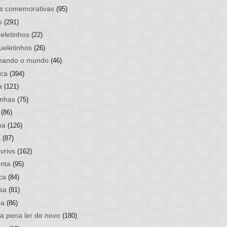
s comemorativas
(95)
s
(291)
eletinhos
(22)
ueletinhos
(26)
hando o mundo
(46)
ca
(394)
a
(121)
nhas
(75)
(86)
ba
(126)
a
(87)
vrivs
(162)
nta
(95)
ca
(84)
sa
(81)
ba
(86)
 a pena ler de novo
(180)