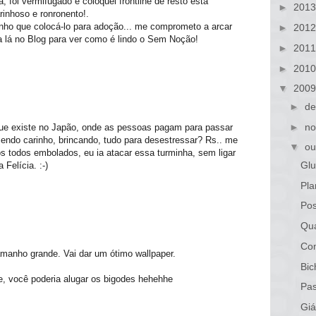
a, foi vermifugado e coloquei frontline de resto está
►
201
inhoso e ronronento!.
enho que colocá-lo para adoção... me comprometo a arcar
►
201
lá no Blog para ver como é lindo o Sem Noção!
►
201
►
201
▼
200
►
de
►
no
 que existe no Japão, onde as pessoas pagam para passar
endo carinho, brincando, tudo para desestressar? Rs.. me
▼
ou
os todos embolados, eu ia atacar essa turminha, sem ligar
Glu
Felícia. :-)
Pla
Po
Qua
Com
manho grande. Vai dar um ótimo wallpaper.
Bic
te, você poderia alugar os bigodes hehehhe
Pa
Giá