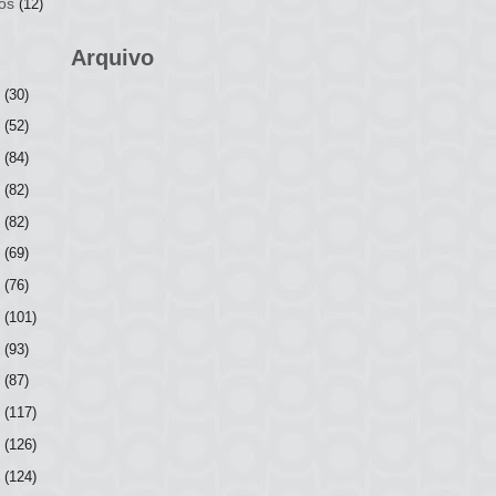
os
(12)
Arquivo
6
(30)
5
(52)
4
(84)
3
(82)
2
(82)
1
(69)
0
(76)
9
(101)
8
(93)
7
(87)
6
(117)
5
(126)
4
(124)