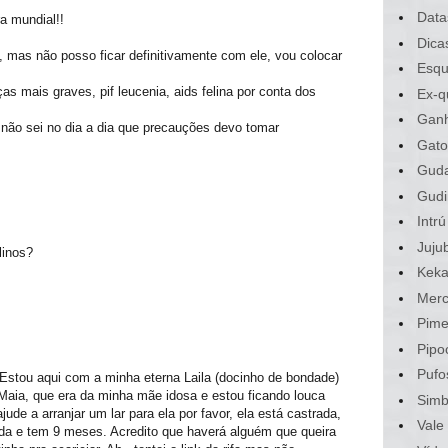
Data
a mundial!!
Dica
 mas não posso ficar definitivamente com ele, vou colocar
Esqu
 mais graves, pif leucenia, aids felina por conta dos
Ex-q
Gan
 não sei no dia a dia que precauções devo tomar
Gato
Gud
Gudi
Intrú
Juju
linos?
Kek
Merc
Pime
Pipo
Pufo
Estou aqui com a minha eterna Laila (docinho de bondade)
Maia, que era da minha mãe idosa e estou ficando louca
Sim
ude a arranjar um lar para ela por favor, ela está castrada,
Vale
da e tem 9 meses. Acredito que haverá alguém que queira