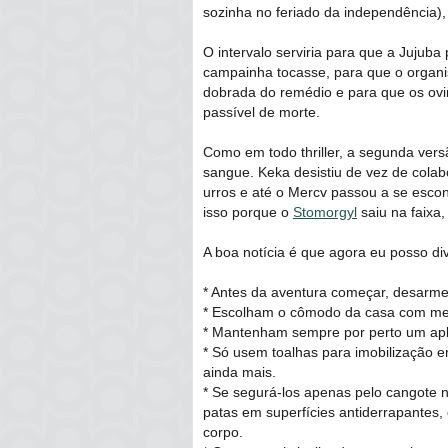
sozinha no feriado da independência),
O intervalo serviria para que a Jujuba
campainha tocasse, para que o orga
dobrada do remédio e para que os ovin
passível de morte.
Como em todo thriller, a segunda vers
sangue. Keka desistiu de vez de cola
urros e até o Mercv passou a se escond
isso porque o
Stomorgyl
saiu na faixa
A boa notícia é que agora eu posso div
* Antes da aventura começar, desarm
* Escolham o cômodo da casa com meno
* Mantenham sempre por perto um apl
* Só usem toalhas para imobilização 
ainda mais.
* Se segurá-los apenas pelo cangote 
patas em superfícies antiderrapantes
corpo.