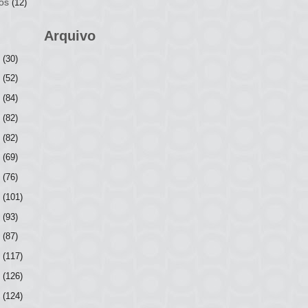
os
(12)
Arquivo
6
(30)
5
(52)
4
(84)
3
(82)
2
(82)
1
(69)
0
(76)
9
(101)
8
(93)
7
(87)
6
(117)
5
(126)
4
(124)