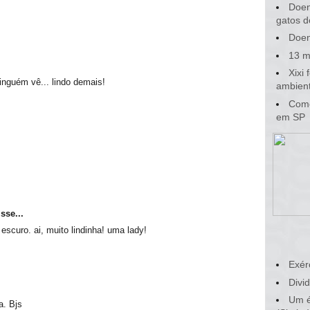
Doen
gatos d
Doen
13 m
Xixi
nguém vê... lindo demais!
ambient
Como
em SP
sse...
 escuro. ai, muito lindinha! uma lady!
Exér
Divid
Um é
a. Bjs