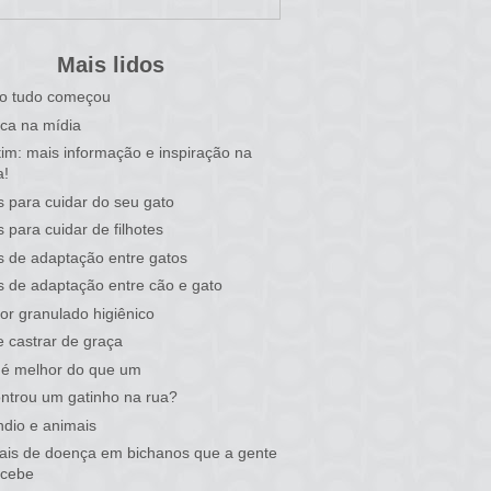
Mais lidos
o tudo começou
ca na mídia
tim: mais informação e inspiração na
a!
s para cuidar do seu gato
s para cuidar de filhotes
s de adaptação entre gatos
s de adaptação entre cão e gato
or granulado higiênico
 castrar de graça
 é melhor do que um
ntrou um gatinho na rua?
ndio e animais
nais de doença em bichanos que a gente
rcebe