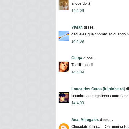
ai que dó :(
14.4.09
Vivian
disse...
daqueles que choram só quando ni
14.4.09
Guiga
disse...
Tadiiiiiiinha!!!
14.4.09
Louca dos Gatos [luipinheiro]
di
lindinho. adoro gatinhos com nariz
14.4.09
Ana, Anjogatos
disse...
Chocolate é linda... Oh menina fof