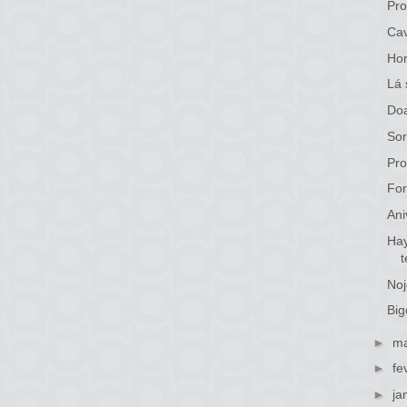
Pro
Cav
Hor
Lá 
Doa
Sor
Pro
For
Ani
Hay
Noj
Big
►
ma
►
fe
►
ja