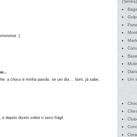
(Simba
Baga
Golp
Pane
Mont
monstrar :)
Marl
Caix
Base
Muti
Diár
e...
Um i
ehe. a choco é minha paixão. se um dia ... bom, já sabe,
Choc
Clar
 e depois dizem sobre o sexo frágil.
Club
Conc
Cora