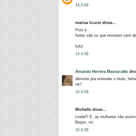
14.4.09
marisa licursi disse...
Pois é...
fortes são os que resistem sem de
fofo!
14.4.09
Amanda Herrera Massucatto
diss
demorei pra entender o titulo, heh
né?
15.4.09
Michelle disse...
Linda!!! É, as mulheres são assim,
Beijos, mi
15.4.09