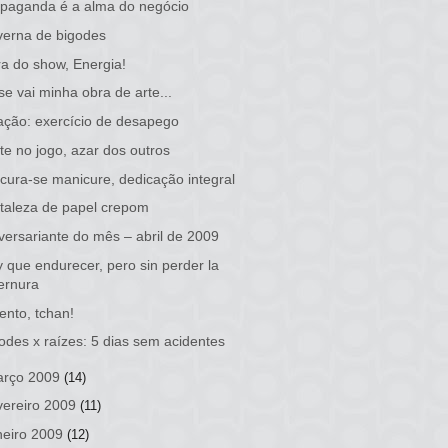
paganda é a alma do negócio
erna de bigodes
a do show, Energia!
se vai minha obra de arte...
ção: exercício de desapego
te no jogo, azar dos outros
cura-se manicure, dedicação integral
taleza de papel crepom
versariante do mês – abril de 2009
 que endurecer, pero sin perder la
ternura
ento, tchan!
odes x raízes: 5 dias sem acidentes
rço 2009
(14)
vereiro 2009
(11)
neiro 2009
(12)