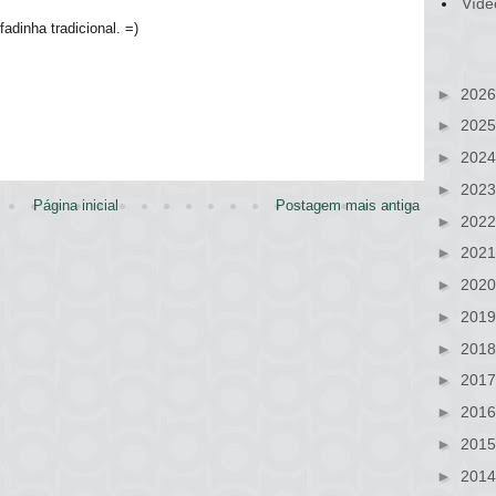
Víde
adinha tradicional. =)
►
202
►
202
►
202
►
202
Página inicial
Postagem mais antiga
►
202
►
202
►
202
►
201
►
201
►
201
►
201
►
201
►
201