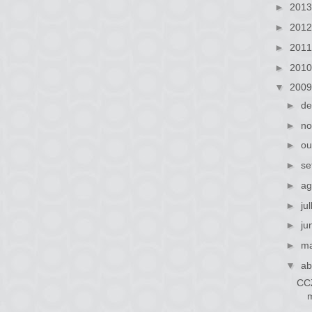
►
201
►
201
►
201
►
201
▼
200
►
de
►
no
►
ou
►
se
►
ag
►
ju
►
ju
►
ma
▼
ab
CCZ