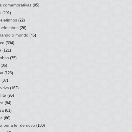
s comemorativas
(95)
s
(291)
eletinhos
(22)
ueletinhos
(26)
hando o mundo
(46)
ca
(394)
a
(121)
nhas
(75)
(86)
ba
(126)
a
(87)
vrivs
(162)
nta
(95)
ca
(84)
sa
(81)
ba
(86)
 a pena ler de novo
(180)