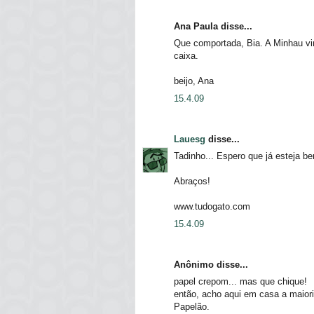
Ana Paula disse...
Que comportada, Bia. A Minhau vi
caixa.
beijo, Ana
15.4.09
Lauesg
disse...
Tadinho... Espero que já esteja b
Abraços!
www.tudogato.com
15.4.09
Anônimo disse...
papel crepom... mas que chique!
então, acho aqui em casa a maior
Papelão.