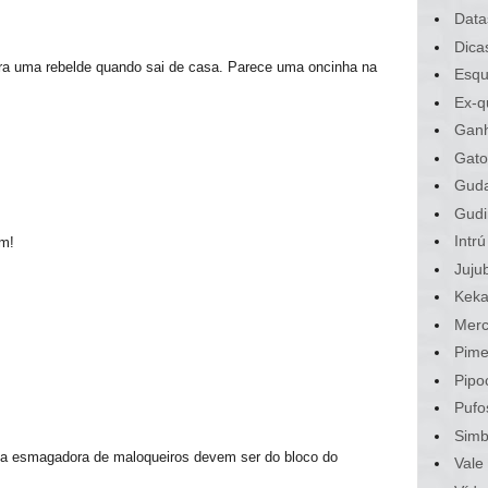
Data
Dica
ra uma rebelde quando sai de casa. Parece uma oncinha na
Esqu
Ex-q
Gan
Gato
Gud
Gudi
Intrú
em!
Juju
Kek
Merc
Pime
Pipo
Pufo
Sim
ia esmagadora de maloqueiros devem ser do bloco do
Vale