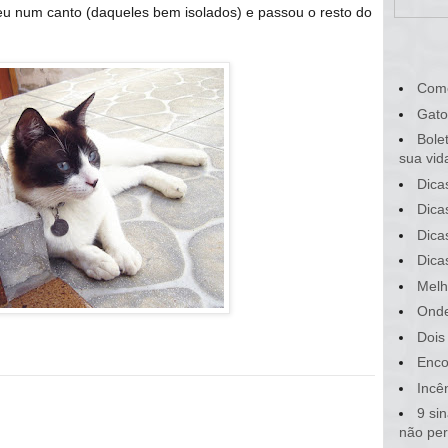
u num canto (daqueles bem isolados) e passou o resto do
Com
Gato
Bole
sua vid
Dica
Dica
Dica
Dica
Melh
Onde
Dois
Enco
Incê
9 si
não pe