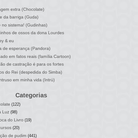
)
gem extra (Chocolate)
e da barriga (Guda)
 no sistema! (Gudinhas)
inhos de ossos da dona Lourdes
ey & eu
a de esperança (Pandora)
ado em fatos reais (família Cartoon)
rão de castração é para os fortes
ios do Rei (despedida do Simba)
ntruso em minha vida (Intrú)
Categorias
olate
(122)
a Luz
(98)
oca do Livro
(19)
ursos
(20)
ção de pudim
(441)