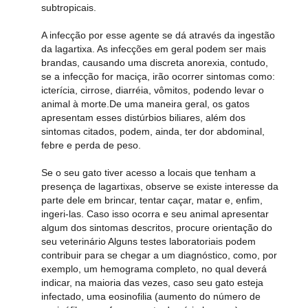
subtropicais.
A infecção por esse agente se dá através da ingestão
da lagartixa. As infecções em geral podem ser mais
brandas, causando uma discreta anorexia, contudo,
se a infecção for maciça, irão ocorrer sintomas como:
icterícia, cirrose, diarréia, vômitos, podendo levar o
animal à morte.De uma maneira geral, os gatos
apresentam esses distúrbios biliares, além dos
sintomas citados, podem, ainda, ter dor abdominal,
febre e perda de peso.
Se o seu gato tiver acesso a locais que tenham a
presença de lagartixas, observe se existe interesse da
parte dele em brincar, tentar caçar, matar e, enfim,
ingeri-las. Caso isso ocorra e seu animal apresentar
algum dos sintomas descritos, procure orientação do
seu veterinário Alguns testes laboratoriais podem
contribuir para se chegar a um diagnóstico, como, por
exemplo, um hemograma completo, no qual deverá
indicar, na maioria das vezes, caso seu gato esteja
infectado, uma eosinofilia (aumento do número de