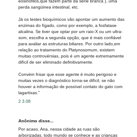
eosinófilos,que fazem parte da série branca ), uma
perda sangüinea intestinal, etc.
Já os testes bioquímicos vão apontar um aumento das
enzimas do fígado, como por exemplo, a fosfatase
alcalina. Se tiver que optar por um raio-X ou um ultra-
som, escolha a segunda opção, que é mais confiável
para avaliar as estruturas biliares. Por outro lado,em
relação ao tratamento do Platynosomum, existem
muitas controvérsias, pois é um agente extremamente
difícil de ser eliminado definitivamente.
Convém frisar que esse agente é muito perigoso e
muitas vezes o diagnóstico torna-se difícil, se não
houver a informação de possível contato do gato com
lagartixas."
2.3.08
Anônimo disse...
Por acaso, Ana, nessa cidade as ruas são
arborizadas, todo mundo se conhece e as crianças