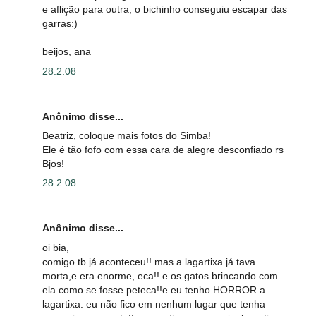
e aflição para outra, o bichinho conseguiu escapar das
garras:)
beijos, ana
28.2.08
Anônimo disse...
Beatriz, coloque mais fotos do Simba!
Ele é tão fofo com essa cara de alegre desconfiado rs
Bjos!
28.2.08
Anônimo disse...
oi bia,
comigo tb já aconteceu!! mas a lagartixa já tava
morta,e era enorme, eca!! e os gatos brincando com
ela como se fosse peteca!!e eu tenho HORROR a
lagartixa. eu não fico em nenhum lugar que tenha