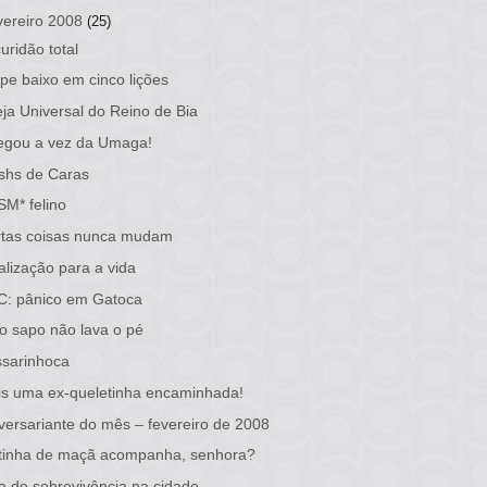
vereiro 2008
(25)
uridão total
pe baixo em cinco lições
eja Universal do Reino de Bia
egou a vez da Umaga!
shs de Caras
M* felino
rtas coisas nunca mudam
alização para a vida
C: pânico em Gatoca
o sapo não lava o pé
sarinhoca
s uma ex-queletinha encaminhada!
versariante do mês – fevereiro de 2008
tinha de maçã acompanha, senhora?
a de sobrevivência na cidade