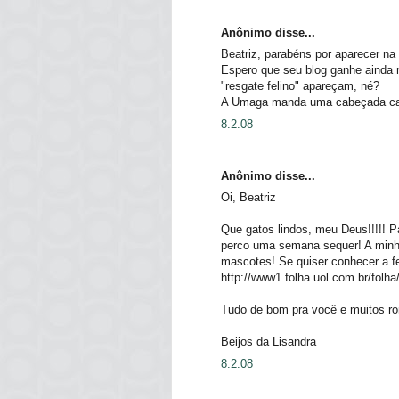
Anônimo disse...
Beatriz, parabéns por aparecer na
Espero que seu blog ganhe ainda 
"resgate felino" apareçam, né?
A Umaga manda uma cabeçada carin
8.2.08
Anônimo disse...
Oi, Beatriz
Que gatos lindos, meu Deus!!!!! 
perco uma semana sequer! A minha
mascotes! Se quiser conhecer a fer
http://www1.folha.uol.com.br/folha
Tudo de bom pra você e muitos ron
Beijos da Lisandra
8.2.08