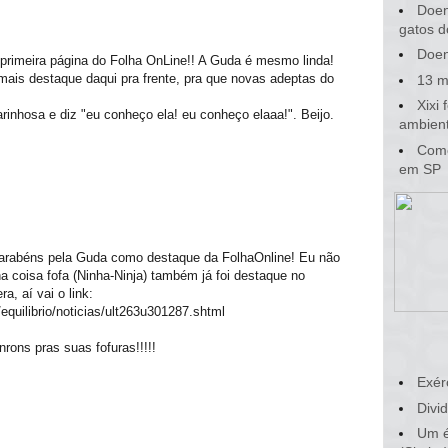
Doen
gatos d
Doen
 primeira página do Folha OnLine!! A Guda é mesmo linda!
mais destaque daqui pra frente, pra que novas adeptas do
13 m
Xixi
hosa e diz "eu conheço ela! eu conheço elaaa!". Beijo.
ambient
Como
em SP
Parabéns pela Guda como destaque da FolhaOnline! Eu não
 coisa fofa (Ninha-Ninja) também já foi destaque no
a, aí vai o link:
/equilibrio/noticias/ult263u301287.shtml
rons pras suas fofuras!!!!!
Exér
Divid
Um é