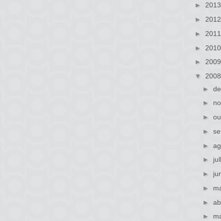
►
201
►
201
►
201
►
201
►
200
▼
200
►
de
►
no
►
ou
►
se
►
ag
►
ju
►
ju
►
ma
►
ab
►
ma