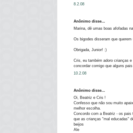
8.2.08
Anônimo disse...
Marina, dê umas boas afofadas n
Os bigodes disseram que querem u
Obrigada, Junior! :)
Cris, eu também adoro crianças e
concordar comigo que alguns pais
10.2.08
Anônimo disse...
Oi, Beatriz e Cris !
Confesso que não sou muito apaixo
melhor escolha.
Concordo com a Beatriz - os pais 
que as crianças "mal educadas" de
beijos
Ale