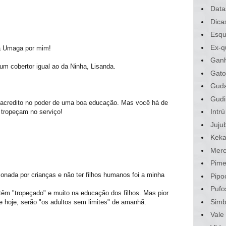
Data
Dica
Esqu
Ex-q
a Umaga por mim!
Gan
m cobertor igual ao da Ninha, Lisanda.
Gato
Gud
Gudi
 acredito no poder de uma boa educação. Mas você há de
Intrú
 tropeçam no serviço!
Juju
Kek
Merc
Pime
nada por crianças e não ter filhos humanos foi a minha
Pipo
Pufo
têm "tropeçado" e muito na educação dos filhos. Mas pior
Sim
 hoje, serão "os adultos sem limites" de amanhã.
Vale