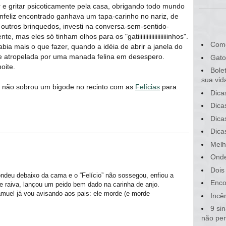
 e gritar psicoticamente pela casa, obrigando todo mundo
nfeliz encontrado ganhava um tapa-carinho no nariz, de
om outros brinquedos, investi na conversa-sem-sentido-
e, mas eles só tinham olhos para os "gatiiiiiiiiiiiiiiiiiiiinhos".
Com
bia mais o que fazer, quando a idéia de abrir a janela do
ente atropelada por uma manada felina em desespero.
Gato
oite.
Bole
sua vid
e não sobrou um bigode no recinto com as
Felícias
para
Dica
Dica
Dica
Dica
Melh
Onde
Dois
deu debaixo da cama e o “Felício” não sossegou, enfiou a
Enco
 raiva, lançou um peido bem dado na carinha de anjo.
uel já vou avisando aos pais: ele morde (e morde
Incê
9 si
não pe