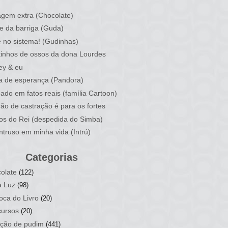
)
gem extra (Chocolate)
e da barriga (Guda)
 no sistema! (Gudinhas)
inhos de ossos da dona Lourdes
ey & eu
a de esperança (Pandora)
ado em fatos reais (família Cartoon)
rão de castração é para os fortes
ios do Rei (despedida do Simba)
ntruso em minha vida (Intrú)
Categorias
olate
(122)
a Luz
(98)
oca do Livro
(20)
ursos
(20)
ção de pudim
(441)