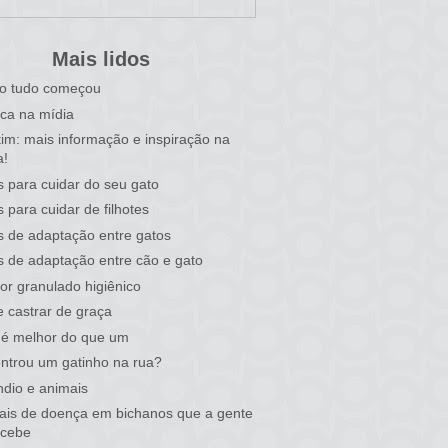
Mais lidos
o tudo começou
ca na mídia
tim: mais informação e inspiração na
a!
s para cuidar do seu gato
s para cuidar de filhotes
s de adaptação entre gatos
s de adaptação entre cão e gato
or granulado higiênico
 castrar de graça
 é melhor do que um
ntrou um gatinho na rua?
ndio e animais
nais de doença em bichanos que a gente
rcebe