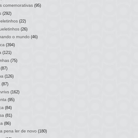
s comemorativas
(95)
s
(292)
eletinhos
(22)
ueletinhos
(26)
hando o mundo
(46)
ca
(394)
a
(121)
nhas
(75)
(87)
ba
(126)
a
(87)
vrivs
(162)
nta
(95)
ca
(84)
sa
(81)
ba
(86)
 a pena ler de novo
(180)