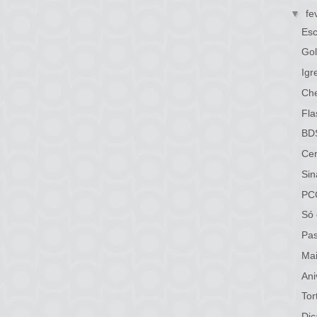
▼
fe
Esc
Gol
Igr
Ch
Fla
BDS
Ce
Sin
PC
Só 
Pas
Mai
Ani
Tor
Dic