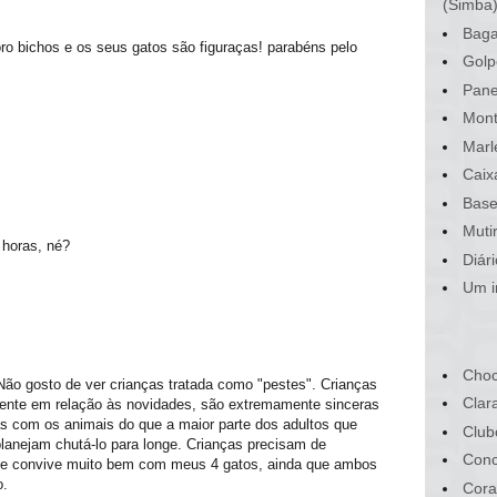
(Simba
Baga
ro bichos e os seus gatos são figuraças! parabéns pelo
Golp
Pane
Mont
Marl
Caix
Base
Muti
 horas, né?
Diár
Um i
Choc
Não gosto de ver crianças tratada como "pestes". Crianças
Clar
rente em relação às novidades, são extremamente sinceras
s com os animais do que a maior parte dos adultos que
Club
planejam chutá-lo para longe. Crianças precisam de
Conc
s e convive muito bem com meus 4 gatos, ainda que ambos
o.
Cora