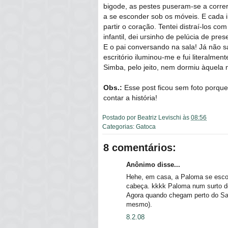
bigode, as pestes puseram-se a correr
a se esconder sob os móveis. E cada i
partir o coração. Tentei distraí-los c
infantil, dei ursinho de pelúcia de present
E o pai conversando na sala! Já não sa
escritório iluminou-me e fui literalm
Simba, pelo jeito, nem dormiu àquela n
Obs.:
Esse post ficou sem foto porqu
contar a história!
Postado por
Beatriz Levischi
às
08:56
Categorias:
Gatoca
8 comentários:
Anônimo disse...
Hehe, em casa, a Paloma se escon
cabeça. kkkk Paloma num surto de
Agora quando chegam perto do Sam
mesmo).
8.2.08