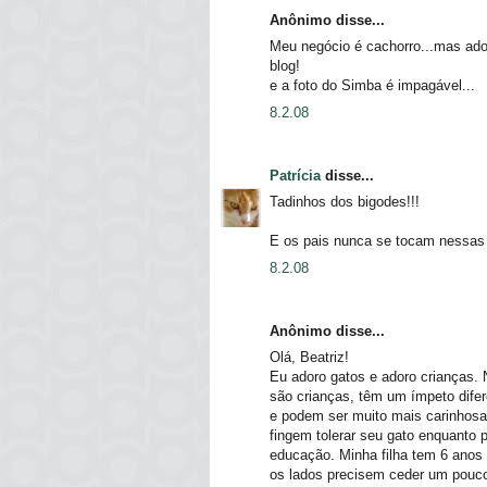
Anônimo disse...
Meu negócio é cachorro...mas ado
blog!
e a foto do Simba é impagável...
8.2.08
Patrícia
disse...
Tadinhos dos bigodes!!!
E os pais nunca se tocam nessas
8.2.08
Anônimo disse...
Olá, Beatriz!
Eu adoro gatos e adoro crianças. 
são crianças, têm um ímpeto dife
e podem ser muito mais carinhosa
fingem tolerar seu gato enquanto 
educação. Minha filha tem 6 ano
os lados precisem ceder um pouc