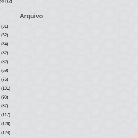
os
(12)
Arquivo
6
(31)
5
(52)
4
(84)
3
(82)
2
(82)
1
(69)
0
(76)
9
(101)
8
(93)
7
(87)
6
(117)
5
(126)
4
(124)