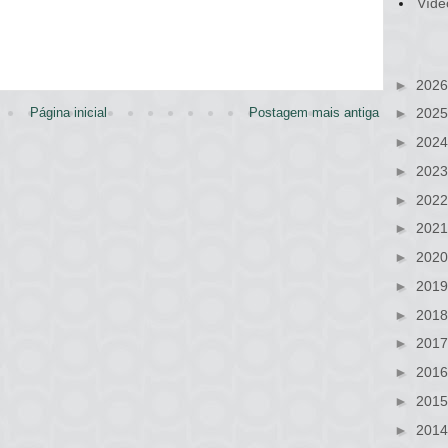
Víde
►
202
Página inicial
Postagem mais antiga
►
202
►
202
►
202
►
202
►
202
►
202
►
201
►
201
►
201
►
201
►
201
►
201