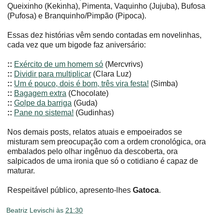
Queixinho (Kekinha), Pimenta, Vaquinho (Jujuba), Bufosa
(Pufosa) e Branquinho/Pimpão (Pipoca).
Essas dez histórias vêm sendo contadas em novelinhas,
cada vez que um bigode faz aniversário:
::
Exército de um homem só
(Mercvrivs)
::
Dividir para multiplicar
(Clara Luz)
::
Um é pouco, dois é bom, três vira festa!
(Simba)
::
Bagagem extra
(Chocolate)
::
Golpe da barriga
(Guda)
::
Pane no sistema!
(Gudinhas)
Nos demais posts, relatos atuais e empoeirados se
misturam sem preocupação com a ordem cronológica, ora
embalados pelo olhar ingênuo da descoberta, ora
salpicados de uma ironia que só o cotidiano é capaz de
maturar.
Respeitável público, apresento-lhes
Gatoca
.
Beatriz Levischi
às
21:30