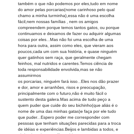
também o que não podemos por eles,tudo em nome
do amor pelas porcarias(nome carinhoso pelo qual
chamo a minha turminha),essa não é uma escolha
fácil,nem nossas famílias , nem os amigos
compreendem porque temos tantos gatos, ou porque
continuamos e deixamos de fazer ou adquirir algumas
coisas por eles...Mas não foi uma escolha de uma
hora para outra, assim como eles, que vieram aos
poucos,cada um com sua história, e quase ninguém
quer gatinhos sem raça, que geralmente chegam
feinhos, mal nutridos e carentes.Temos ciência de
toda responsabilidade envolvida,mas se não
assumirmos
os porcarias, ninguém fará isso...Eles nos dão prazer
e dor, amor e arranhões, risos e preocupação,
principalmente com o futuro,não é muito fácil o
sustento desta galera.Mas acima de tudo peço a
quem puder que cuide do seu bichinho(que aliás é o
nome de uma das minhas gatas)e faça por ele tudo
que puder...Espero poder me corresponder com
pessoas que tenham situações parecidas para a troca
de idéias e experiências.Beijos e lambidas a todos, e