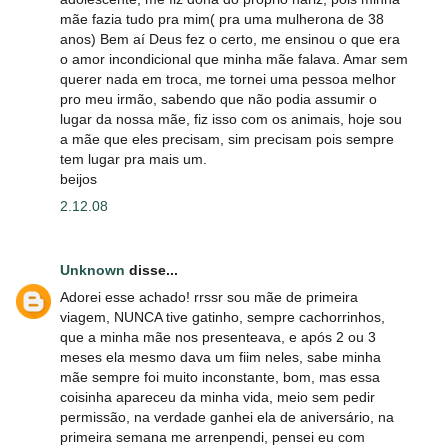
mãe fazia tudo pra mim( pra uma mulherona de 38
anos) Bem aí Deus fez o certo, me ensinou o que era
o amor incondicional que minha mãe falava. Amar sem
querer nada em troca, me tornei uma pessoa melhor
pro meu irmão, sabendo que não podia assumir o
lugar da nossa mãe, fiz isso com os animais, hoje sou
a mãe que eles precisam, sim precisam pois sempre
tem lugar pra mais um.
beijos
2.12.08
Unknown
disse...
Adorei esse achado! rrssr sou mãe de primeira
viagem, NUNCA tive gatinho, sempre cachorrinhos,
que a minha mãe nos presenteava, e após 2 ou 3
meses ela mesmo dava um fiim neles, sabe minha
mãe sempre foi muito inconstante, bom, mas essa
coisinha apareceu da minha vida, meio sem pedir
permissão, na verdade ganhei ela de aniversário, na
primeira semana me arrenpendi, pensei eu com