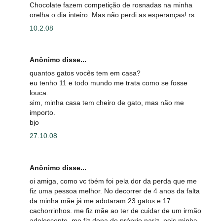
Chocolate fazem competição de rosnadas na minha
orelha o dia inteiro. Mas não perdi as esperanças! rs
10.2.08
Anônimo disse...
quantos gatos vocês tem em casa?
eu tenho 11 e todo mundo me trata como se fosse
louca.
sim, minha casa tem cheiro de gato, mas não me
importo.
bjo
27.10.08
Anônimo disse...
oi amiga, como vc tbém foi pela dor da perda que me
fiz uma pessoa melhor. No decorrer de 4 anos da falta
da minha mãe já me adotaram 23 gatos e 17
cachorrinhos. me fiz mãe ao ter de cuidar de um irmão
adolescente, me fiz dona do próprio nariz, pois minha