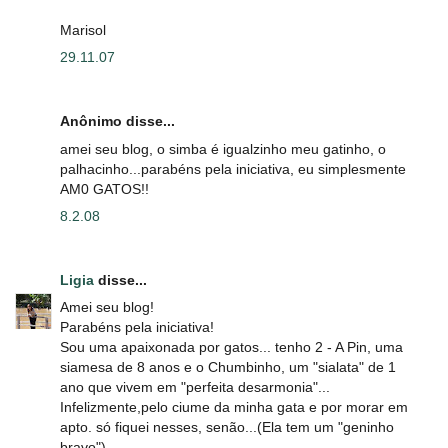
Marisol
29.11.07
Anônimo disse...
amei seu blog, o simba é igualzinho meu gatinho, o
palhacinho...parabéns pela iniciativa, eu simplesmente
AM0 GATOS!!
8.2.08
Ligia
disse...
Amei seu blog!
Parabéns pela iniciativa!
Sou uma apaixonada por gatos... tenho 2 - A Pin, uma
siamesa de 8 anos e o Chumbinho, um "sialata" de 1
ano que vivem em "perfeita desarmonia"...
Infelizmente,pelo ciume da minha gata e por morar em
apto. só fiquei nesses, senão...(Ela tem um "geninho
bravo")