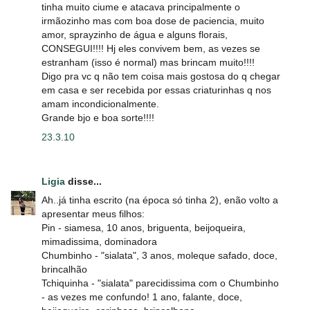
tinha muito ciume e atacava principalmente o
irmãozinho mas com boa dose de paciencia, muito
amor, sprayzinho de água e alguns florais,
CONSEGUI!!!! Hj eles convivem bem, as vezes se
estranham (isso é normal) mas brincam muito!!!!
Digo pra vc q não tem coisa mais gostosa do q chegar
em casa e ser recebida por essas criaturinhas q nos
amam incondicionalmente.
Grande bjo e boa sorte!!!!
23.3.10
Ligia
disse...
Ah..já tinha escrito (na época só tinha 2), enão volto a
apresentar meus filhos:
Pin - siamesa, 10 anos, briguenta, beijoqueira,
mimadissima, dominadora
Chumbinho - "sialata", 3 anos, moleque safado, doce,
brincalhão
Tchiquinha - "sialata" parecidissima com o Chumbinho
- as vezes me confundo! 1 ano, falante, doce,