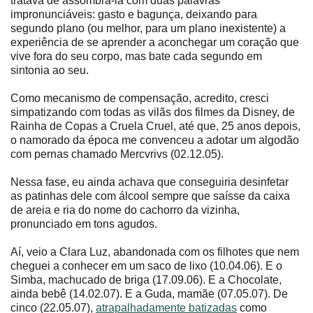
tratava de assombrá-la com duas palavras
impronunciáveis: gasto e bagunça, deixando para
segundo plano (ou melhor, para um plano inexistente) a
experiência de se aprender a aconchegar um coração que
vive fora do seu corpo, mas bate cada segundo em
sintonia ao seu.
Como mecanismo de compensação, acredito, cresci
simpatizando com todas as vilãs dos filmes da Disney, de
Rainha de Copas a Cruela Cruel, até que, 25 anos depois,
o namorado da época me convenceu a adotar um algodão
com pernas chamado Mercvrivs (02.12.05).
Nessa fase, eu ainda achava que conseguiria desinfetar
as patinhas dele com álcool sempre que saísse da caixa
de areia e ria do nome do cachorro da vizinha,
pronunciado em tons agudos.
Aí, veio a Clara Luz, abandonada com os filhotes que nem
cheguei a conhecer em um saco de lixo (10.04.06). E o
Simba, machucado de briga (17.09.06). E a Chocolate,
ainda bebê (14.02.07). E a Guda, mamãe (07.05.07). De
cinco (22.05.07),
atrapalhadamente batizadas
como