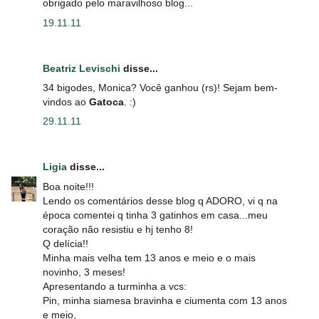
obrigado pelo maravilhoso blog...
19.11.11
Beatriz Levischi
disse...
34 bigodes, Monica? Você ganhou (rs)! Sejam bem-
vindos ao
Gatoca
. :)
29.11.11
Ligia
disse...
Boa noite!!!
Lendo os comentários desse blog q ADORO, vi q na
época comentei q tinha 3 gatinhos em casa...meu
coração não resistiu e hj tenho 8!
Q delícia!!
Minha mais velha tem 13 anos e meio e o mais
novinho, 3 meses!
Apresentando a turminha a vcs:
Pin, minha siamesa bravinha e ciumenta com 13 anos
e meio,