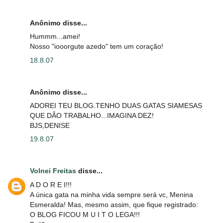
Anônimo disse...
Hummm...amei!
Nosso "iooorgute azedo" tem um coração!
18.8.07
Anônimo disse...
ADOREI TEU BLOG.TENHO DUAS GATAS SIAMESAS
QUE DÃO TRABALHO...IMAGINA DEZ!
BJS,DENISE
19.8.07
Volnei Freitas
disse...
A D O R E I!!!
A única gata na minha vida sempre será vc, Menina
Esmeralda! Mas, mesmo assim, que fique registrado:
O BLOG FICOU M U I T O LEGA!!!