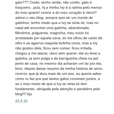
gato??? Credo, tenho renite, não confio, gato é
traiçoeiro...putz, hj a minha Ivy é a rainha pelo menos
do meu quarto! rsrsrsr e do meu coração é claro!!!
adorei o seu blog, sempre quis ter um monte de
gatinhos, tenho medo qua a Ivy se sinta só, mas no
natal até encontrei uma gatinha, abandonada,
filhotinha, pulguenta, magrinha, meu noivo foi
arrebatado por aquela cena, só me olhou de canto de
olho e se agarrou naquela bolinha cinza, mas a Ivy
não gostou dela, ficou sem comer, ficou irritada,
chegou a me atacar, claro sem querer, daí eu levei a
gatinha, já sem pulga e de barriguinha cheia na pet
perto de casa, no mesmo dia acharam um lar pra ela,
bom, depois desse resumo da minha história de amor,
rsrsrrsr, que já dura mais de um ano, eu queria saber
como vc faz pra que tantos gatos convivam juntos, e
se o meu medo de que a Ivy se sinta só tem
fundamento, obrigada pela atenção e parabéns pelo
blog!!!! bju
23.3.10