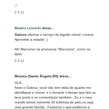
;*
2.3.11
Beatriz Levischi
disse...
Gatoca
oferece o serviço de bigode virtual, Lorena.
Aproveite a estada! ;)
Ah! Mercvrivs se pronuncia "Mercúrius", como no
latim.
4.3.11
Monica (Santo Ângelo,RS) disse...
OLÁ...
Amei o Gatoca, você não tem idéia de quanto me
identifiquei e chorei, e ri durante o tempo que leio os
teus posts e os comentários também...Eu e o meu
marido temos somente 34 bolinhas de pelo,ou seja
uma grande família...Fazemos o que podemos e