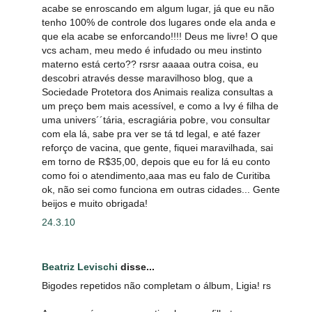
acabe se enroscando em algum lugar, já que eu não
tenho 100% de controle dos lugares onde ela anda e
que ela acabe se enforcando!!!! Deus me livre! O que
vcs acham, meu medo é infudado ou meu instinto
materno está certo?? rsrsr aaaaa outra coisa, eu
descobri através desse maravilhoso blog, que a
Sociedade Protetora dos Animais realiza consultas a
um preço bem mais acessível, e como a Ivy é filha de
uma univers´´tária, escragiária pobre, vou consultar
com ela lá, sabe pra ver se tá td legal, e até fazer
reforço de vacina, que gente, fiquei maravilhada, sai
em torno de R$35,00, depois que eu for lá eu conto
como foi o atendimento,aaa mas eu falo de Curitiba
ok, não sei como funciona em outras cidades... Gente
beijos e muito obrigada!
24.3.10
Beatriz Levischi
disse...
Bigodes repetidos não completam o álbum, Ligia! rs