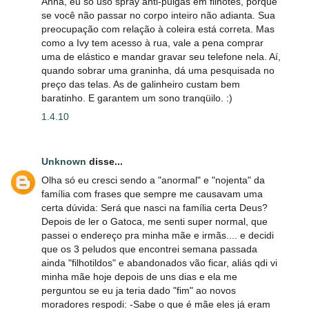
Anna, eu só uso spray anti-pulgas em filhotes, porque
se você não passar no corpo inteiro não adianta. Sua
preocupação com relação à coleira está correta. Mas
como a Ivy tem acesso à rua, vale a pena comprar
uma de elástico e mandar gravar seu telefone nela. Aí,
quando sobrar uma graninha, dá uma pesquisada no
preço das telas. As de galinheiro custam bem
baratinho. E garantem um sono tranqüilo. :)
1.4.10
Unknown
disse...
Olha só eu cresci sendo a "anormal" e "nojenta" da
família com frases que sempre me causavam uma
certa dúvida: Será que nasci na família certa Deus?
Depois de ler o Gatoca, me senti super normal, que
passei o endereço pra minha mãe e irmãs.... e decidi
que os 3 peludos que encontrei semana passada
ainda "filhotildos" e abandonados vão ficar, aliás qdi vi
minha mãe hoje depois de uns dias e ela me
perguntou se eu ja teria dado "fim" ao novos
moradores respodi: -Sabe o que é mãe eles já eram