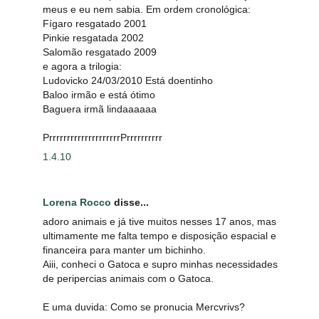
meus e eu nem sabia. Em ordem cronológica:
Fígaro resgatado 2001
Pinkie resgatada 2002
Salomão resgatado 2009
e agora a trilogia:
Ludovicko 24/03/2010 Está doentinho
Baloo irmão e está ótimo
Baguera irmã lindaaaaaa
PrrrrrrrrrrrrrrrrrrrrPrrrrrrrrrr
1.4.10
Lorena Rocco
disse...
adoro animais e já tive muitos nesses 17 anos, mas
ultimamente me falta tempo e disposição espacial e
financeira para manter um bichinho.
Aiii, conheci o Gatoca e supro minhas necessidades
de peripercias animais com o Gatoca.
E uma duvida: Como se pronucia Mercvrivs?