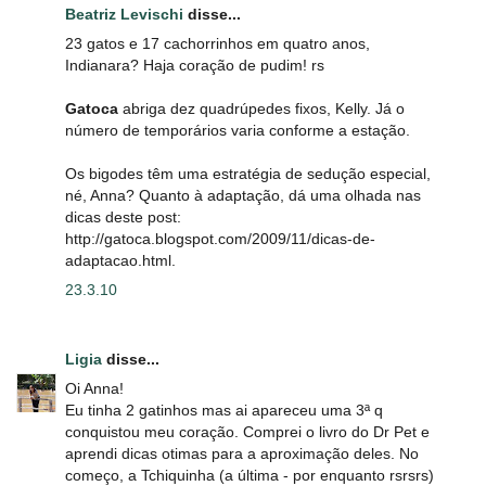
Beatriz Levischi
disse...
23 gatos e 17 cachorrinhos em quatro anos,
Indianara? Haja coração de pudim! rs
Gatoca
abriga dez quadrúpedes fixos, Kelly. Já o
número de temporários varia conforme a estação.
Os bigodes têm uma estratégia de sedução especial,
né, Anna? Quanto à adaptação, dá uma olhada nas
dicas deste post:
http://gatoca.blogspot.com/2009/11/dicas-de-
adaptacao.html.
23.3.10
Ligia
disse...
Oi Anna!
Eu tinha 2 gatinhos mas ai apareceu uma 3ª q
conquistou meu coração. Comprei o livro do Dr Pet e
aprendi dicas otimas para a aproximação deles. No
começo, a Tchiquinha (a última - por enquanto rsrsrs)