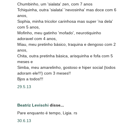
Chumbinho, um 'sialata' zen, com 7 anos
Tchiquinha, outra 'sialata' 'nevosinha' mas doce com 6
anos,
Sophia, minha tricolor carinhosa mas super 'na dela'
com 5 anos,
Mofinho, meu gatinho 'mofado', neurotiquinho
adoravel com 4 anos,
Miau, meu pretinho básico, traquina e dengoso com 2
anos,
Chita, outra pretinha básica, arisquinha e fofa com 5
meses e
Simba, meu amarelinho, gostoso e hiper social (todos
adoram ele!!!) com 3 meses!!
Bjos a todos!!!
29.5.13
Beatriz Levischi
disse...
Pare enquanto é tempo, Ligia. rs
30.6.13