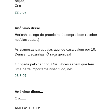
Beijão,
Cris
22.8.07
Anônimo disse...
Hericah, colega de prateleira, é sempre bom receber
notícias suas. :)
As siamesas paraguaias aqui de casa valem por 10,
Denise. E sozinhas. Ô raça geniosa!
Obrigada pelo carinho, Cris. Vocês sabem que têm
uma parte importante nisso tudo, né?
23.8.07
Anônimo disse...
Olá......
AMEI AS FOTOS.......