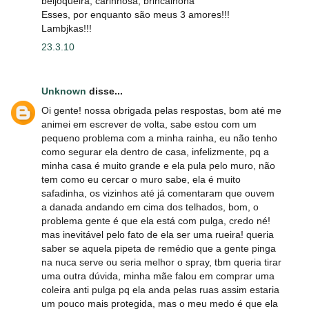
beijoqueira, carinhosa, brincalhona
Esses, por enquanto são meus 3 amores!!!
Lambjkas!!!
23.3.10
Unknown
disse...
Oi gente! nossa obrigada pelas respostas, bom até me
animei em escrever de volta, sabe estou com um
pequeno problema com a minha rainha, eu não tenho
como segurar ela dentro de casa, infelizmente, pq a
minha casa é muito grande e ela pula pelo muro, não
tem como eu cercar o muro sabe, ela é muito
safadinha, os vizinhos até já comentaram que ouvem
a danada andando em cima dos telhados, bom, o
problema gente é que ela está com pulga, credo né!
mas inevitável pelo fato de ela ser uma rueira! queria
saber se aquela pipeta de remédio que a gente pinga
na nuca serve ou seria melhor o spray, tbm queria tirar
uma outra dúvida, minha mãe falou em comprar uma
coleira anti pulga pq ela anda pelas ruas assim estaria
um pouco mais protegida, mas o meu medo é que ela