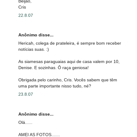
Beijão,
Cris
22.8.07
Anônimo disse...
Hericah, colega de prateleira, é sempre bom receber
notícias suas. :)
As siamesas paraguaias aqui de casa valem por 10,
Denise. E sozinhas. Ô raça geniosa!
Obrigada pelo carinho, Cris. Vocês sabem que têm
uma parte importante nisso tudo, né?
23.8.07
Anônimo disse...
Olá......
AMEI AS FOTOS.......