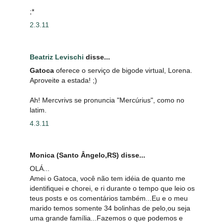
;*
2.3.11
Beatriz Levischi
disse...
Gatoca
oferece o serviço de bigode virtual, Lorena.
Aproveite a estada! ;)
Ah! Mercvrivs se pronuncia "Mercúrius", como no
latim.
4.3.11
Monica (Santo Ângelo,RS) disse...
OLÁ...
Amei o Gatoca, você não tem idéia de quanto me
identifiquei e chorei, e ri durante o tempo que leio os
teus posts e os comentários também...Eu e o meu
marido temos somente 34 bolinhas de pelo,ou seja
uma grande família...Fazemos o que podemos e