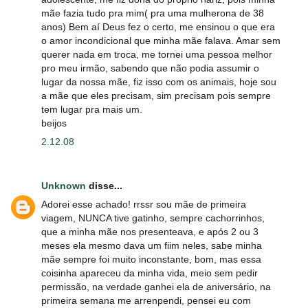
mãe fazia tudo pra mim( pra uma mulherona de 38
anos) Bem aí Deus fez o certo, me ensinou o que era
o amor incondicional que minha mãe falava. Amar sem
querer nada em troca, me tornei uma pessoa melhor
pro meu irmão, sabendo que não podia assumir o
lugar da nossa mãe, fiz isso com os animais, hoje sou
a mãe que eles precisam, sim precisam pois sempre
tem lugar pra mais um.
beijos
2.12.08
Unknown
disse...
Adorei esse achado! rrssr sou mãe de primeira
viagem, NUNCA tive gatinho, sempre cachorrinhos,
que a minha mãe nos presenteava, e após 2 ou 3
meses ela mesmo dava um fiim neles, sabe minha
mãe sempre foi muito inconstante, bom, mas essa
coisinha apareceu da minha vida, meio sem pedir
permissão, na verdade ganhei ela de aniversário, na
primeira semana me arrenpendi, pensei eu com