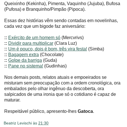
Queixinho (Kekinha), Pimenta, Vaquinho (Jujuba), Bufosa
(Pufosa) e Branquinho/Pimpão (Pipoca).
Essas dez histórias vêm sendo contadas em novelinhas,
cada vez que um bigode faz aniversário:
::
Exército de um homem só
(Mercvrivs)
::
Dividir para multiplicar
(Clara Luz)
::
Um é pouco, dois é bom, três vira festa!
(Simba)
::
Bagagem extra
(Chocolate)
::
Golpe da barriga
(Guda)
::
Pane no sistema!
(Gudinhas)
Nos demais posts, relatos atuais e empoeirados se
misturam sem preocupação com a ordem cronológica, ora
embalados pelo olhar ingênuo da descoberta, ora
salpicados de uma ironia que só o cotidiano é capaz de
maturar.
Respeitável público, apresento-lhes
Gatoca
.
Beatriz Levischi
às
21:30