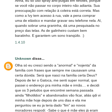
Anna, eu só uso spray anti-pulgas em filhotes, porque
se você não passar no corpo inteiro não adianta. Sua
preocupação com relação à coleira está correta. Mas
como a Ivy tem acesso à rua, vale a pena comprar
uma de elástico e mandar gravar seu telefone nela. Aí,
quando sobrar uma graninha, dá uma pesquisada no
preço das telas. As de galinheiro custam bem
baratinho. E garantem um sono tranqüilo. :)
1.4.10
Unknown
disse...
Olha só eu cresci sendo a "anormal" e "nojenta" da
família com frases que sempre me causavam uma
certa dúvida: Será que nasci na família certa Deus?
Depois de ler o Gatoca, me senti super normal, que
passei o endereço pra minha mãe e irmãs.... e decidi
que os 3 peludos que encontrei semana passada
ainda "filhotildos" e abandonados vão ficar, aliás qdi vi
minha mãe hoje depois de uns dias e ela me
perguntou se eu ja teria dado "fim" ao novos
moradores respodi: -Sabe o que é mãe eles já eram