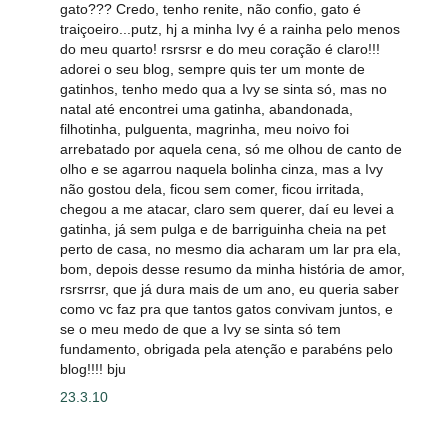
gato??? Credo, tenho renite, não confio, gato é
traiçoeiro...putz, hj a minha Ivy é a rainha pelo menos
do meu quarto! rsrsrsr e do meu coração é claro!!!
adorei o seu blog, sempre quis ter um monte de
gatinhos, tenho medo qua a Ivy se sinta só, mas no
natal até encontrei uma gatinha, abandonada,
filhotinha, pulguenta, magrinha, meu noivo foi
arrebatado por aquela cena, só me olhou de canto de
olho e se agarrou naquela bolinha cinza, mas a Ivy
não gostou dela, ficou sem comer, ficou irritada,
chegou a me atacar, claro sem querer, daí eu levei a
gatinha, já sem pulga e de barriguinha cheia na pet
perto de casa, no mesmo dia acharam um lar pra ela,
bom, depois desse resumo da minha história de amor,
rsrsrrsr, que já dura mais de um ano, eu queria saber
como vc faz pra que tantos gatos convivam juntos, e
se o meu medo de que a Ivy se sinta só tem
fundamento, obrigada pela atenção e parabéns pelo
blog!!!! bju
23.3.10