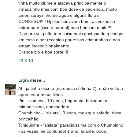
tinha muito ciume e atacava principalmente o
irmãozinho mas com boa dose de paciencia, muito
amor, sprayzinho de água e alguns florais,
CONSEGUI!!!! Hj eles convivem bem, as vezes se
estranham (isso é normal) mas brincam muito!!!!
Digo pra vc q não tem coisa mais gostosa do q chegar
em casa e ser recebida por essas criaturinhas q nos
amam incondicionalmente.
Grande bjo e boa sorte!!!!
23.3.10
Ligia
disse...
Ah..já tinha escrito (na época só tinha 2), enão volto a
apresentar meus filhos:
Pin - siamesa, 10 anos, briguenta, beijoqueira,
mimadissima, dominadora
Chumbinho - "sialata", 3 anos, moleque safado, doce,
brincalhão
Tchiquinha - "sialata" parecidissima com o Chumbinho
- as vezes me confundo! 1 ano, falante, doce,