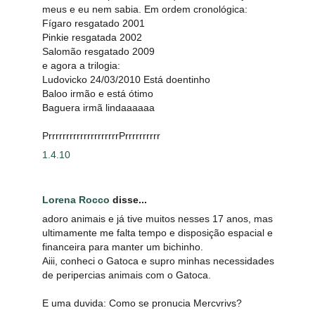
meus e eu nem sabia. Em ordem cronológica:
Fígaro resgatado 2001
Pinkie resgatada 2002
Salomão resgatado 2009
e agora a trilogia:
Ludovicko 24/03/2010 Está doentinho
Baloo irmão e está ótimo
Baguera irmã lindaaaaaa
PrrrrrrrrrrrrrrrrrrrrPrrrrrrrrrr
1.4.10
Lorena Rocco
disse...
adoro animais e já tive muitos nesses 17 anos, mas
ultimamente me falta tempo e disposição espacial e
financeira para manter um bichinho.
Aiii, conheci o Gatoca e supro minhas necessidades
de peripercias animais com o Gatoca.
E uma duvida: Como se pronucia Mercvrivs?