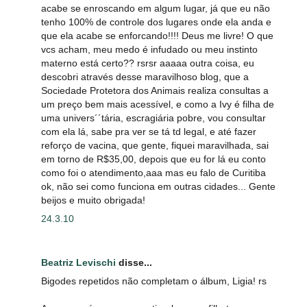
acabe se enroscando em algum lugar, já que eu não
tenho 100% de controle dos lugares onde ela anda e
que ela acabe se enforcando!!!! Deus me livre! O que
vcs acham, meu medo é infudado ou meu instinto
materno está certo?? rsrsr aaaaa outra coisa, eu
descobri através desse maravilhoso blog, que a
Sociedade Protetora dos Animais realiza consultas a
um preço bem mais acessível, e como a Ivy é filha de
uma univers´´tária, escragiária pobre, vou consultar
com ela lá, sabe pra ver se tá td legal, e até fazer
reforço de vacina, que gente, fiquei maravilhada, sai
em torno de R$35,00, depois que eu for lá eu conto
como foi o atendimento,aaa mas eu falo de Curitiba
ok, não sei como funciona em outras cidades... Gente
beijos e muito obrigada!
24.3.10
Beatriz Levischi
disse...
Bigodes repetidos não completam o álbum, Ligia! rs