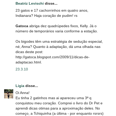
Beatriz Levischi
disse...
23 gatos e 17 cachorrinhos em quatro anos,
Indianara? Haja coração de pudim! rs
Gatoca
abriga dez quadrúpedes fixos, Kelly. Já o
número de temporários varia conforme a estação.
Os bigodes têm uma estratégia de sedução especial,
né, Anna? Quanto à adaptação, dá uma olhada nas
dicas deste post:
http://gatoca.blogspot.com/2009/11/dicas-de-
adaptacao.html.
23.3.10
Ligia
disse...
Oi Anna!
Eu tinha 2 gatinhos mas ai apareceu uma 3ª q
conquistou meu coração. Comprei o livro do Dr Pet e
aprendi dicas otimas para a aproximação deles. No
começo, a Tchiquinha (a última - por enquanto rsrsrs)