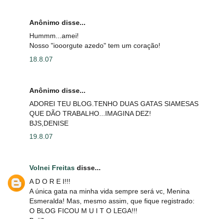
Anônimo disse...
Hummm...amei!
Nosso "iooorgute azedo" tem um coração!
18.8.07
Anônimo disse...
ADOREI TEU BLOG.TENHO DUAS GATAS SIAMESAS
QUE DÃO TRABALHO...IMAGINA DEZ!
BJS,DENISE
19.8.07
Volnei Freitas
disse...
A D O R E I!!!
A única gata na minha vida sempre será vc, Menina
Esmeralda! Mas, mesmo assim, que fique registrado:
O BLOG FICOU M U I T O LEGA!!!