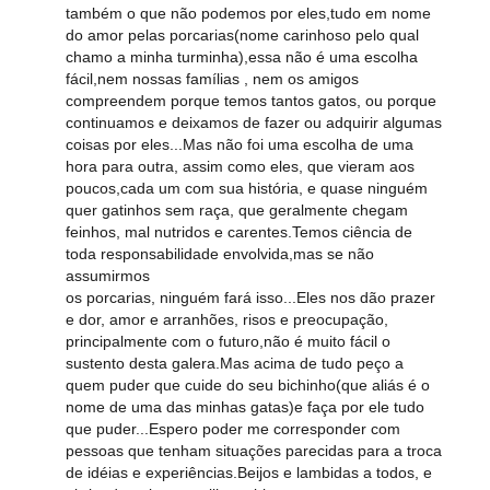
também o que não podemos por eles,tudo em nome
do amor pelas porcarias(nome carinhoso pelo qual
chamo a minha turminha),essa não é uma escolha
fácil,nem nossas famílias , nem os amigos
compreendem porque temos tantos gatos, ou porque
continuamos e deixamos de fazer ou adquirir algumas
coisas por eles...Mas não foi uma escolha de uma
hora para outra, assim como eles, que vieram aos
poucos,cada um com sua história, e quase ninguém
quer gatinhos sem raça, que geralmente chegam
feinhos, mal nutridos e carentes.Temos ciência de
toda responsabilidade envolvida,mas se não
assumirmos
os porcarias, ninguém fará isso...Eles nos dão prazer
e dor, amor e arranhões, risos e preocupação,
principalmente com o futuro,não é muito fácil o
sustento desta galera.Mas acima de tudo peço a
quem puder que cuide do seu bichinho(que aliás é o
nome de uma das minhas gatas)e faça por ele tudo
que puder...Espero poder me corresponder com
pessoas que tenham situações parecidas para a troca
de idéias e experiências.Beijos e lambidas a todos, e