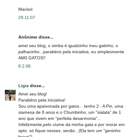
Marisol
29.11.07
Anônimo disse...
amei seu blog, o simba é igualzinho meu gatinho, o
palhacinho...parabéns pela iniciativa, eu simplesmente
AM0 GATOS!!
8.2.08
Ligia
disse...
Amei seu blog!
Parabéns pela iniciativa!
Sou uma apaixonada por gatos... tenho 2 - A Pin, uma
siamesa de 8 anos e o Chumbinho, um "sialata" de 1
ano que vivem em "perfeita desarmonia"...
Infelizmente,pelo ciume da minha gata e por morar em
apto. só fiquei nesses, senão...(Ela tem um "geninho
bravo")