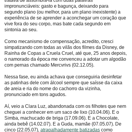
tratava de assombrá-la com duas palavras
impronunciáveis: gasto e bagunça, deixando para
segundo plano (ou melhor, para um plano inexistente) a
experiência de se aprender a aconchegar um coração que
vive fora do seu corpo, mas bate cada segundo em
sintonia ao seu.
Como mecanismo de compensação, acredito, cresci
simpatizando com todas as vilãs dos filmes da Disney, de
Rainha de Copas a Cruela Cruel, até que, 25 anos depois,
o namorado da época me convenceu a adotar um algodão
com pernas chamado Mercvrivs (02.12.05).
Nessa fase, eu ainda achava que conseguiria desinfetar
as patinhas dele com álcool sempre que saísse da caixa
de areia e ria do nome do cachorro da vizinha,
pronunciado em tons agudos.
Aí, veio a Clara Luz, abandonada com os filhotes que nem
cheguei a conhecer em um saco de lixo (10.04.06). E o
Simba, machucado de briga (17.09.06). E a Chocolate,
ainda bebê (14.02.07). E a Guda, mamãe (07.05.07). De
cinco (22.05.07),
atrapalhadamente batizadas
como