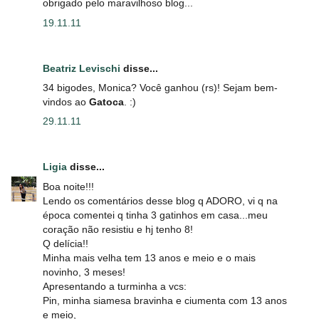
obrigado pelo maravilhoso blog...
19.11.11
Beatriz Levischi
disse...
34 bigodes, Monica? Você ganhou (rs)! Sejam bem-
vindos ao
Gatoca
. :)
29.11.11
Ligia
disse...
Boa noite!!!
Lendo os comentários desse blog q ADORO, vi q na
época comentei q tinha 3 gatinhos em casa...meu
coração não resistiu e hj tenho 8!
Q delícia!!
Minha mais velha tem 13 anos e meio e o mais
novinho, 3 meses!
Apresentando a turminha a vcs:
Pin, minha siamesa bravinha e ciumenta com 13 anos
e meio,