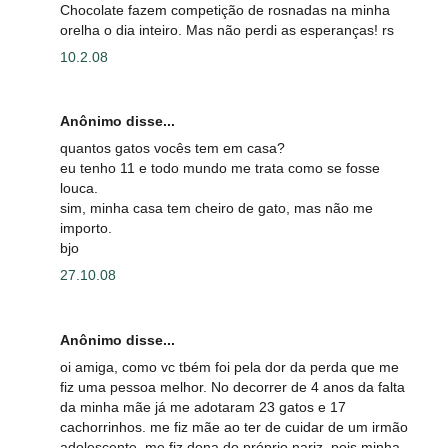
Chocolate fazem competição de rosnadas na minha
orelha o dia inteiro. Mas não perdi as esperanças! rs
10.2.08
Anônimo disse...
quantos gatos vocês tem em casa?
eu tenho 11 e todo mundo me trata como se fosse
louca.
sim, minha casa tem cheiro de gato, mas não me
importo.
bjo
27.10.08
Anônimo disse...
oi amiga, como vc tbém foi pela dor da perda que me
fiz uma pessoa melhor. No decorrer de 4 anos da falta
da minha mãe já me adotaram 23 gatos e 17
cachorrinhos. me fiz mãe ao ter de cuidar de um irmão
adolescente, me fiz dona do próprio nariz, pois minha