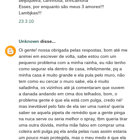
beijoqueira, carinhosa, brincalhona
Esses, por enquanto são meus 3 amores!!!
Lambjkas!!!
23.3.10
Unknown
disse...
Oi gente! nossa obrigada pelas respostas, bom até me
animei em escrever de volta, sabe estou com um
pequeno problema com a minha rainha, eu não tenho
como segurar ela dentro de casa, infelizmente, pq a
minha casa é muito grande e ela pula pelo muro, não
tem como eu cercar o muro sabe, ela é muito
safadinha, os vizinhos até já comentaram que ouvem
a danada andando em cima dos telhados, bom, o
problema gente é que ela está com pulga, credo né!
mas inevitável pelo fato de ela ser uma rueira! queria
saber se aquela pipeta de remédio que a gente pinga
na nuca serve ou seria melhor o spray, tbm queria tirar
uma outra dúvida, minha mãe falou em comprar uma
coleira anti pulga pq ela anda pelas ruas assim estaria
um pouco mais protegida, mas o meu medo é que ela