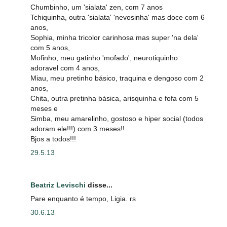
Chumbinho, um 'sialata' zen, com 7 anos
Tchiquinha, outra 'sialata' 'nevosinha' mas doce com 6
anos,
Sophia, minha tricolor carinhosa mas super 'na dela'
com 5 anos,
Mofinho, meu gatinho 'mofado', neurotiquinho
adoravel com 4 anos,
Miau, meu pretinho básico, traquina e dengoso com 2
anos,
Chita, outra pretinha básica, arisquinha e fofa com 5
meses e
Simba, meu amarelinho, gostoso e hiper social (todos
adoram ele!!!) com 3 meses!!
Bjos a todos!!!
29.5.13
Beatriz Levischi
disse...
Pare enquanto é tempo, Ligia. rs
30.6.13